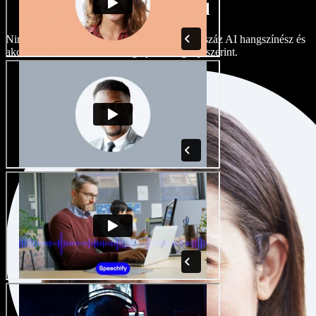
akcentusokkal
Nincs két egyforma projekt. Válasszon több száz AI hangszínész és
akcentus közül, és finomhangolja őket igény szerint.