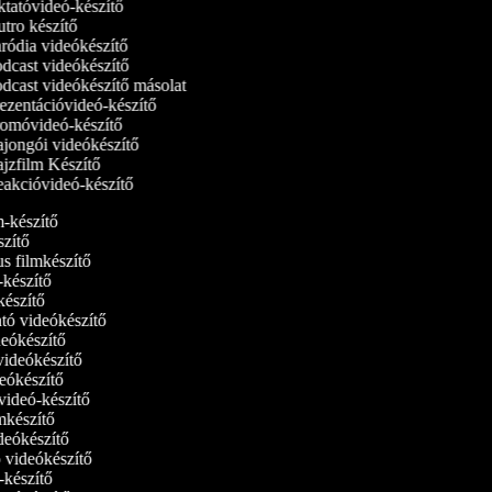
tatóvideó‑készítő
tro készítő
ródia videókészítő
dcast videókészítő
dcast videókészítő másolat
ezentációvideó-készítő
omóvideó-készítő
jongói videókészítő
jzfilm Készítő
akcióvideó-készítő
lm-készítő
szítő
us filmkészítő
m‑készítő
lmkészítő
ató videókészítő
ideókészítő
 videókészítő
deókészítő
tvideó-készítő
ilmkészítő
ideókészítő
ó videókészítő
ó-készítő