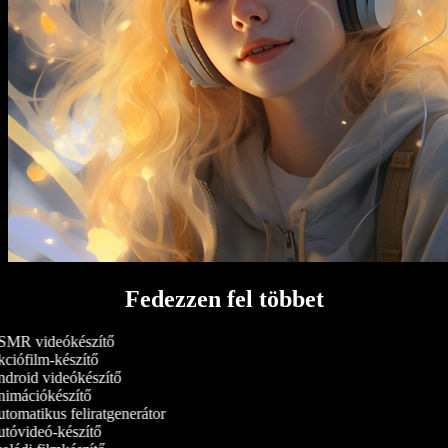
Fedezzen fel többet
MR videókészítő
ciófilm-készítő
droid videókészítő
imációkészítő
tomatikus feliratgenerátor
tóvideó-készítő