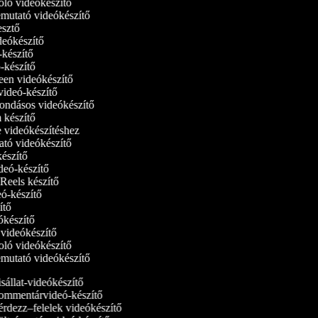
oló videókészítő
bemutató videókészítő
kesztő
ideókészítő
ó-készítő
ó-készítő
reen videókészítő
tvideó-készítő
ondásos videókészítő
m készítő
ne videókészítéshez
ató videókészítő
készítő
ideó-készítő
 Reels készítő
deó-készítő
zítő
eókészítő
i videókészítő
oló videókészítő
bemutató videókészítő
állat-videókészítő
mmentárvideó-készítő
rdezz–felelek videókészítő