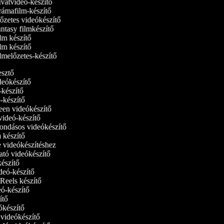
vatvideó-készítő
ámafilm-készítő
őzetes videókészítő
ntasy filmkészítő
lm készítő
lm készítő
lmelőzetes-készítő
kesztő
ideókészítő
ó-készítő
ó-készítő
reen videókészítő
tvideó-készítő
ondásos videókészítő
m készítő
ne videókészítéshez
ató videókészítő
készítő
ideó-készítő
 Reels készítő
deó-készítő
zítő
eókészítő
i videókészítő