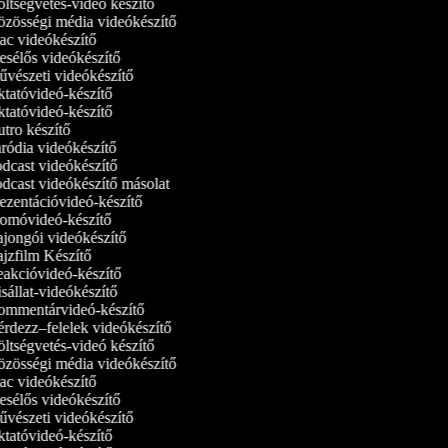
ltségvetés-videó készítő
zösségi média videókészítő
c videókészítő
sélős videókészítő
vészeti videókészítő
tatóvideó-készítő
tatóvideó‑készítő
tro készítő
ródia videókészítő
dcast videókészítő
dcast videókészítő másolat
ezentációvideó-készítő
omóvideó-készítő
jongói videókészítő
jzfilm Készítő
akcióvideó-készítő
állat-videókészítő
mmentárvideó-készítő
rdezz–felelek videókészítő
ltségvetés-videó készítő
zösségi média videókészítő
c videókészítő
sélős videókészítő
vészeti videókészítő
tatóvideó-készítő