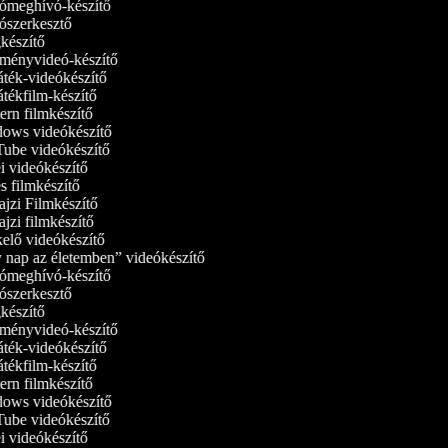
meghívó-készítő
szerkesztő
észítő
ényvideó-készítő
ték-videókészítő
tékfilm-készítő
rn filmkészítő
ws videókészítő
be videókészítő
 videókészítő
 filmkészítő
ajzi Filmkészítő
jzi filmkészítő
elő videókészítő
nap az életemben” videókészítő
meghívó-készítő
szerkesztő
észítő
ényvideó-készítő
ték-videókészítő
tékfilm-készítő
rn filmkészítő
ws videókészítő
be videókészítő
 videókészítő