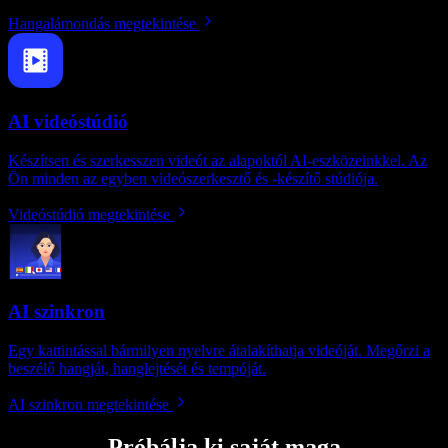
Hangalámondás megtekintése
AI videóstúdió
Készítsen és szerkesszen videót az alapoktól AI-eszközeinkkel. Az
Ön minden az egyben videószerkesztő és -készítő stúdiója.
Videóstúdió megtekintése
AI szinkron
Egy kattintással bármilyen nyelvre átalakíthatja videóját. Megőrzi a
beszélő hangját, hanglejtését és tempóját.
AI szinkron megtekintése
Próbálja ki saját maga