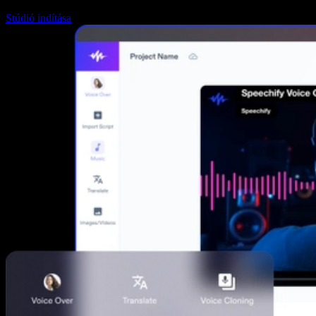
Stúdió indítása