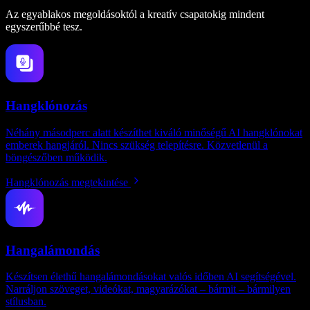
Az egyablakos megoldásoktól a kreatív csapatokig mindent
egyszerűbbé tesz.
Hangklónozás
Néhány másodperc alatt készíthet kiváló minőségű AI hangklónokat
emberek hangjáról. Nincs szükség telepítésre. Közvetlenül a
böngészőben működik.
Hangklónozás megtekintése
Hangalámondás
Készítsen élethű hangalámondásokat valós időben AI segítségével.
Narráljon szöveget, videókat, magyarázókat – bármit – bármilyen
stílusban.