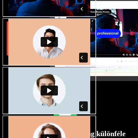
Rengeteg férfi és női hang különféle