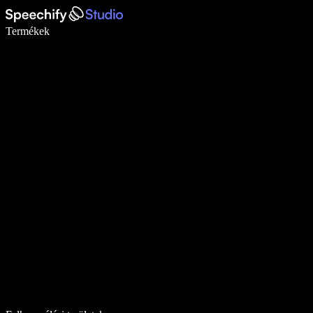
Írj akár ötször gyorsabban diktálással
Termékek
Tudj meg többet