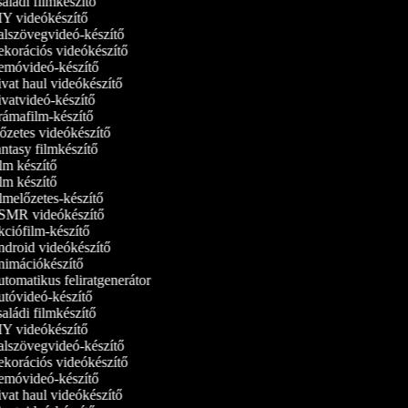
aládi filmkészítő
Y videókészítő
lszövegvideó-készítő
korációs videókészítő
móvideó‑készítő
vat haul videókészítő
vatvideó-készítő
ámafilm-készítő
őzetes videókészítő
ntasy filmkészítő
lm készítő
lm készítő
lmelőzetes-készítő
MR videókészítő
ciófilm-készítő
droid videókészítő
imációkészítő
tomatikus feliratgenerátor
tóvideó-készítő
aládi filmkészítő
Y videókészítő
lszövegvideó-készítő
korációs videókészítő
móvideó‑készítő
vat haul videókészítő