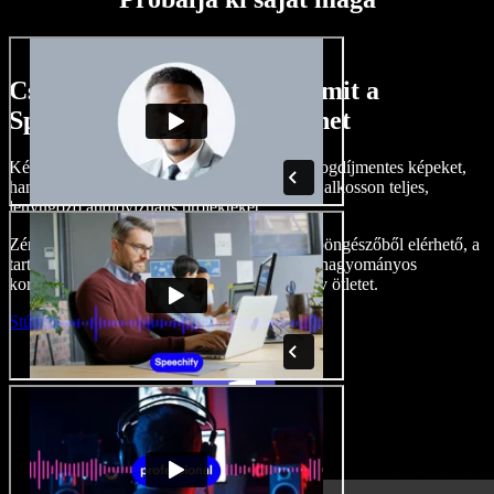
Csak egy kis ízelítő abból, amit a
Speechify Studio-val megtehet
Készítsen hangalámondásokat, adjon hozzá jogdíjmentes képeket,
hangokat, videókat, klónozza le a hangját, és alkosson teljes,
lenyűgöző audiovizuális projekteket.
Zéró tanulási görbével, és mindennel, ami a böngészőből elérhető, a
tartalomgyártók maguk mögött hagyhatják a hagyományos
korlátokat, és életre kelthetnek minden kreatív ötletet.
Stúdió indítása