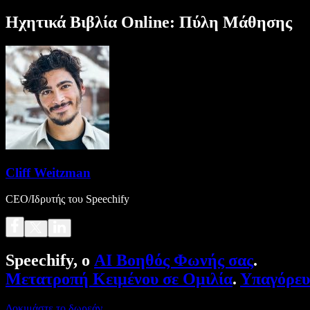
Ηχητικά Βιβλία Online: Πύλη Μάθησης
Cliff Weitzman
CEO/Ιδρυτής του Speechify
Speechify, ο
AI Βοηθός Φωνής σας
.
Μετατροπή Κειμένου σε Ομιλία
.
Υπαγόρε
Δοκιμάστε το δωρεάν