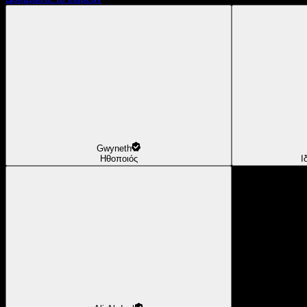
Gwyneth
Ηθοποιός
Ι