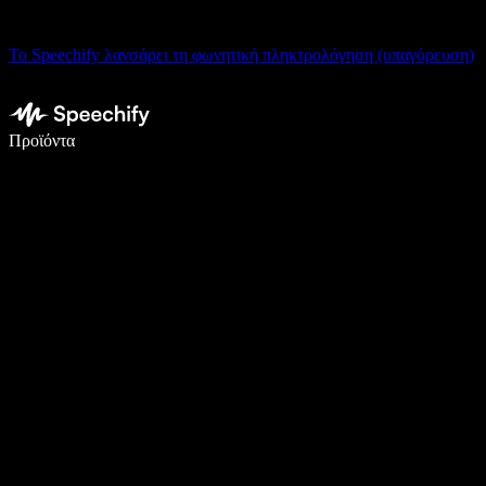
Το Speechify λανσάρει τη φωνητική πληκτρολόγηση (υπαγόρευση)
Γράψτε 5× πιο γρήγορα με φωνητική πληκτρολόγηση
Προϊόντα
Μάθετε περισσότερα