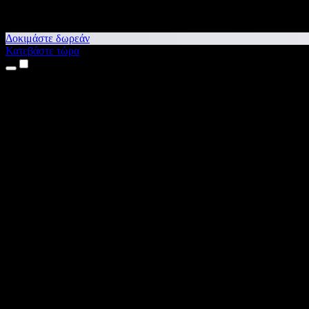
Δοκιμάστε δωρεάν
Κατεβάστε τώρα
Προϊόντα
Κείμενο σε Ομιλία
Εφαρμογές για iPhone & iPad
Εφαρμογή για Android
Επέκταση για Chrome
Επέκταση για Edge
Web εφαρμογή
Εφαρμογή για Mac
Εφαρμογή για Windows