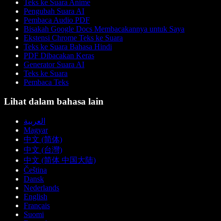
Teks ke Suara Anime
Pengubah Suara AI
Pembaca Audio PDF
Bisakah Google Docs Membacakannya untuk Saya
Ekstensi Chrome Teks ke Suara
Teks ke Suara Bahasa Hindi
PDF Dibacakan Keras
Generator Suara AI
Teks ke Suara
Pembaca Teks
Lihat dalam bahasa lain
العربية
Magyar
中文 (简体)
中文 (台灣)
中文 (简体 中国大陆)
Čeština
Dansk
Nederlands
English
Français
Suomi