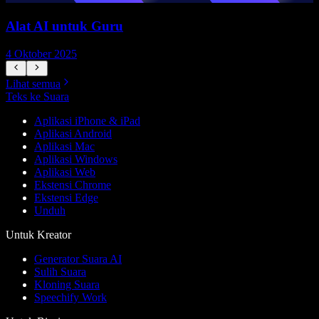
Alat AI untuk Guru
4 Oktober 2025
7
Lihat semua
Teks ke Suara
Aplikasi iPhone & iPad
Aplikasi Android
Aplikasi Mac
Aplikasi Windows
Aplikasi Web
Ekstensi Chrome
Ekstensi Edge
Unduh
Untuk Kreator
Generator Suara AI
Sulih Suara
Kloning Suara
Speechify Work