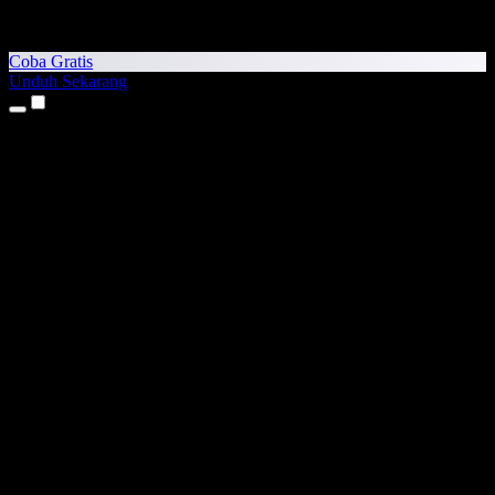
Coba Gratis
Unduh Sekarang
Produk
Teks ke Suara
Aplikasi iPhone & iPad
Aplikasi Android
Ekstensi Chrome
Ekstensi Edge
Aplikasi Web
Aplikasi Mac
Aplikasi Windows