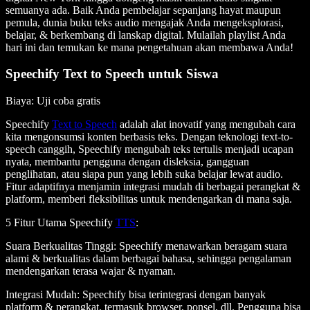
semuanya ada. Baik Anda pembelajar sepanjang hayat maupun
pemula, dunia buku teks audio mengajak Anda mengeksplorasi,
belajar, & berkembang di lanskap digital. Mulailah playlist Anda
hari ini dan temukan ke mana pengetahuan akan membawa Anda!
Speechify Text to Speech untuk Siswa
Biaya
: Uji coba gratis
Speechify
Text to Speech
adalah alat inovatif yang mengubah cara
kita mengonsumsi konten berbasis teks. Dengan teknologi text-to-
speech canggih, Speechify mengubah teks tertulis menjadi ucapan
nyata, membantu pengguna dengan disleksia, gangguan
penglihatan, atau siapa pun yang lebih suka belajar lewat audio.
Fitur adaptifnya menjamin integrasi mudah di berbagai perangkat &
platform, memberi fleksibilitas untuk mendengarkan di mana saja.
5 Fitur Utama Speechify
TTS
:
Suara Berkualitas Tinggi
: Speechify menawarkan beragam suara
alami & berkualitas dalam berbagai bahasa, sehingga pengalaman
mendengarkan terasa wajar & nyaman.
Integrasi Mudah
: Speechify bisa terintegrasi dengan banyak
platform & perangkat, termasuk browser, ponsel, dll. Pengguna bisa