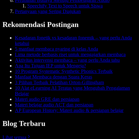
Perubahan Budaya Menuju Pembelajaran Audio
Speechify Text to Speech untuk Siswa
Pertanyaan yang Sering Diajukan
Rekomendasi Postingan
Kesadaran fonetik vs kesadaran fonemik – yang perlu Anda
ketahui
5 manfaat membaca nyaring di kelas Anda
Lima metode berbasis riset untuk mengajarkan membaca
Aktivitas intervensi membaca – yang perlu Anda tahu
Apa Itu Tujuan IEP untuk Mengeja?
10 Program Systematic Synthetic Phonics Terbaik
Manfaat Membaca dengan Suara Keras
3 Pilihan Terbaik Pelatihan Orton-Gillingham
10 Alat eLearning AI Teratas yang Mengubah Pengalaman
Belajar
Materi audio GRE dan persiapan
Materi belajar audio ACT dan persiapan
AP European History: Materi audio & persiapan belajar
Blog Terbaru
Lihat semua