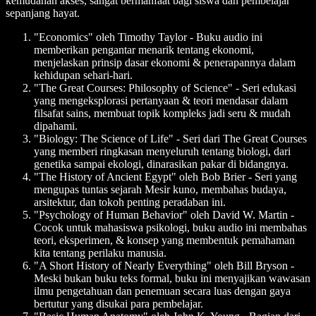
kemudahan akses, sangat bermanfaat bagi siswa dan pembelajar
sepanjang hayat.
"Economics" oleh Timothy Taylor
- Buku audio ini
memberikan pengantar menarik tentang ekonomi,
menjelaskan prinsip dasar ekonomi & penerapannya dalam
kehidupan sehari-hari.
"The Great Courses: Philosophy of Science"
- Seri edukasi
yang mengeksplorasi pertanyaan & teori mendasar dalam
filsafat sains, membuat topik kompleks jadi seru & mudah
dipahami.
"Biology: The Science of Life"
- Seri dari The Great Courses
yang memberi ringkasan menyeluruh tentang biologi, dari
genetika sampai ekologi, dinarasikan pakar di bidangnya.
"The History of Ancient Egypt" oleh Bob Brier
- Seri yang
mengupas tuntas sejarah Mesir kuno, membahas budaya,
arsitektur, dan tokoh penting peradaban ini.
"Psychology of Human Behavior" oleh David W. Martin
-
Cocok untuk mahasiswa psikologi, buku audio ini membahas
teori, eksperimen, & konsep yang membentuk pemahaman
kita tentang perilaku manusia.
"A Short History of Nearly Everything" oleh Bill Bryson
-
Meski bukan buku teks formal, buku ini menyajikan wawasan
ilmu pengetahuan dan penemuan secara luas dengan gaya
bertutur yang disukai para pembelajar.