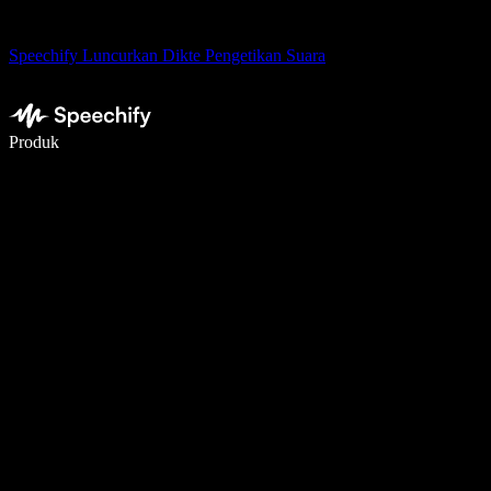
Speechify Luncurkan Dikte Pengetikan Suara
Menulis 5× lebih cepat dengan dikte suara
Produk
Pelajari lebih lanjut