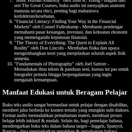
"Basic Human Anatomy" oleh John K. Young
- Bagian dari
seri The Great Courses, buku audio ini menyajikan anatomi
manusia secara rinci, penting bagi mahasiswa
kedokteran/kesehatan.
"Financial Literacy: Finding Your Way in the Financial
Markets" oleh Connel Fullenkamp
- Membantu pendengar
memahami pasar keuangan, investasi, dan kekuatan ekonomi
yang memengaruhi keputusan finansial.
"The Theory of Everything: The Quest to Explain All
Reality" oleh Don Lincoln
- Membahas fisika dan upaya
mengembangkan teori yang menjelaskan seluruh aspek fisik
semesta.
"Fundamentals of Photography" oleh Joel Sartore
-
Memadukan ilmu teknis & panduan seni, kursus ini pas untuk
fotografer pemula hingga berpengalaman yang ingin
mengasah kemampuan.
Manfaat Edukasi untuk Beragam Pelajar
Buku teks audio sangat bermanfaat untuk pelajar dengan disabilitas,
memberi jalur berbeda ke konten tertulis yang mungkin sulit diakses.
Format audio memudahkan pemahaman materi, membuat proses
belajar lebih inklusif & mudah. Selain itu, bagi pemelajar bahasa,
mendengarkan buku teks dalam bahasa target—Inggris, Spanyol,
Prancis—bisa meningkatkan perolehan & pemahaman bahasa.