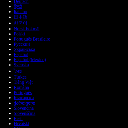
Deutsch
हिन्दी
Italiano
日本語
한국어
Norsk bokmål
Polski
Português Brasileiro
Русский
Українська
Español
Español (México)
Svenska
ไทย
Türkçe
Tiếng Việt
Română
Português
Български
ქართული
Slovenčina
Slovenščina
Eesti
Hrvatski