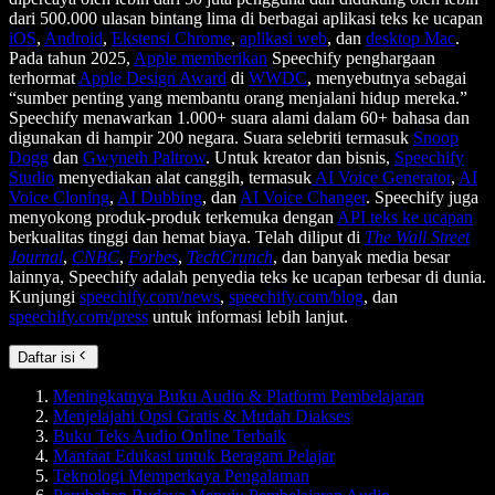
dari 500.000 ulasan bintang lima di berbagai aplikasi teks ke ucapan
iOS
,
Android
,
Ekstensi Chrome
,
aplikasi web
, dan
desktop Mac
.
Pada tahun 2025,
Apple memberikan
Speechify penghargaan
terhormat
Apple Design Award
di
WWDC
, menyebutnya sebagai
“sumber penting yang membantu orang menjalani hidup mereka.”
Speechify menawarkan 1.000+ suara alami dalam 60+ bahasa dan
digunakan di hampir 200 negara. Suara selebriti termasuk
Snoop
Dogg
dan
Gwyneth Paltrow
. Untuk kreator dan bisnis,
Speechify
Studio
menyediakan alat canggih, termasuk
AI Voice Generator
,
AI
Voice Cloning
,
AI Dubbing
, dan
AI Voice Changer
. Speechify juga
menyokong produk-produk terkemuka dengan
API teks ke ucapan
berkualitas tinggi dan hemat biaya. Telah diliput di
The Wall Street
Journal
,
CNBC
,
Forbes
,
TechCrunch
, dan banyak media besar
lainnya, Speechify adalah penyedia teks ke ucapan terbesar di dunia.
Kunjungi
speechify.com/news
,
speechify.com/blog
, dan
speechify.com/press
untuk informasi lebih lanjut.
Daftar isi
Meningkatnya Buku Audio & Platform Pembelajaran
Menjelajahi Opsi Gratis & Mudah Diakses
Buku Teks Audio Online Terbaik
Manfaat Edukasi untuk Beragam Pelajar
Teknologi Memperkaya Pengalaman