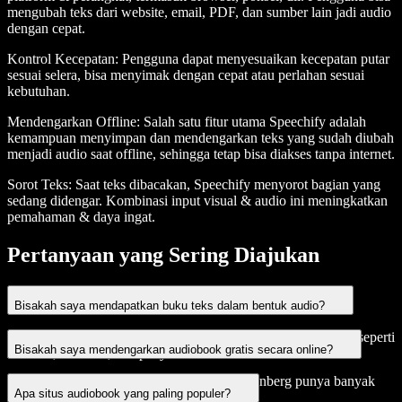
mengubah teks dari website, email, PDF, dan sumber lain jadi audio
dengan cepat.
Kontrol Kecepatan
: Pengguna dapat menyesuaikan kecepatan putar
sesuai selera, bisa menyimak dengan cepat atau perlahan sesuai
kebutuhan.
Mendengarkan Offline
: Salah satu fitur utama Speechify adalah
kemampuan menyimpan dan mendengarkan teks yang sudah diubah
menjadi audio saat offline, sehingga tetap bisa diakses tanpa internet.
Sorot Teks
: Saat teks dibacakan, Speechify menyorot bagian yang
sedang didengar. Kombinasi input visual & audio ini meningkatkan
pemahaman & daya ingat.
Pertanyaan yang Sering Diajukan
Bisakah saya mendapatkan buku teks dalam bentuk audio?
Ya, banyak buku teks tersedia dalam format audio di platform seperti
Bisakah saya mendengarkan audiobook gratis secara online?
Audible, Amazon, dan penyedia audio edukasi khusus.
Tentu! Situs seperti LibriVox & Project Gutenberg punya banyak
Apa situs audiobook yang paling populer?
buku audio gratis yang bisa didengar online.