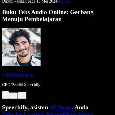
Dipublikasikan pada
13 Mei 2024
•
Belajar
Buku Teks Audio Online: Gerbang
Menuju Pembelajaran
Cliff Weitzman
CEO/Pendiri Speechify
Speechify, asisten
AI Suara
Anda
Teks ke Ucapan
.
Pengetikan Suara
.