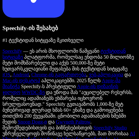
Speechify-ის შესახებ
#1 ტექსტიდან სიტყვაზე მკითხველი
Speechify
— ეს არის მსოფლიოში წამყვანი
ტექსტიდან
სიტყვაზე
პლატფორმა, რომელსაც ენდობა 50 მილიონზე
მეტი მომხმარებელი და აქვს 500,000-ზე მეტი
ხუთვარსკვლავიანი შეფასება მის ტექსტიდან სიტყვაზე
iOS
,
Android
,
Chrome-ის გაფართოება
,
ვებ-აპლიკაცია
და
Mac-ის დესკტოპ
აპლიკაციებში. 2025 წელს
Apple-მა
მიანიჭა
Speechify-ს პრესტიჟული
Apple-ის დიზაინის
ჯილდო
WWDC-ზე
და უწოდა მას "აუცილებელ რესურსს,
რომელიც ადამიანებს ეხმარება იცხოვრონ
სრულფასოვნად." Speechify გვთავაზობს 1,000-ზე მეტ
ბუნებრივად ჟღერად ხმას 60+ ენაზე და გამოიყენება
თითქმის 200 ქვეყანაში. ცნობილი ადამიანების ხმებში
შედის
Snoop Dogg-ი
და
Gwyneth Paltrow
.
შემოქმედებისთვის და ბიზნესებისთვის
Speechify Studio
უზრუნველყოფს მოწინავე ხელსაწყოებს, მათ შორისაა
AI