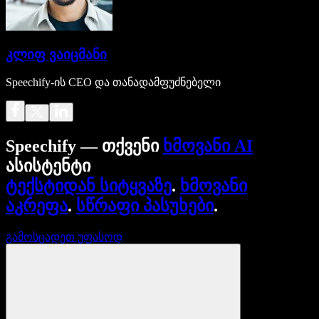
კლიფ ვაიცმანი
Speechify-ის CEO და თანადამფუძნებელი
Speechify — თქვენი
ხმოვანი AI
ასისტენტი
ტექსტიდან სიტყვაზე
.
ხმოვანი
აკრეფა
.
სწრაფი პასუხები
.
გამოსცადეთ უფასოდ