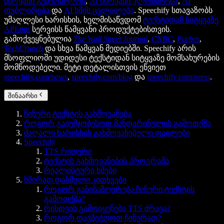
ხმოვანი გენერატორი
,
AI ხმოვანი კლონირება
,
AI
დუბლირება
და
AI ხმის ცვლილება
. Speechify სთავაზობს
უმაღლესი ხარისხის, ხელმისაწვდომ
ტექსტიდან სიტყვაზე
API-ით
სერვისს წამყვანი პროდუქტებისთვის.
გამოქვეყნებულია
The Wall Street Journal
,
CNBC
,
Forbes
,
TechCrunch
და სხვა წამყვან მედიებში. Speechify არის
მსოფლიოში უდიდესი ტექსტიდან სიტყვაზე მომსახურების
მომწოდებელი. მეტი დეტალისთვის ეწვიეთ
speechify.com/news
,
speechify.com/blog
და
speechify.com/press
.
შინაარსი
ჩინური ტექსტის გახმოვანება
როგორ გაიუმჯობესოთ მანდარინულის გამოთქმა
მაღალი ხარისხის გახმოვანებული ფაილები
Speechify
TTS რიდერი
ტექსტის გახმოვანების პროგრამა
რეალისტური ხმები
ხშირად დასმული კითხვები
როგორ განისაზღვრება ჩინური ტექსტის
გამოთქმა?
რისთვის გამოიყენება TTS ძრავა?
როგორ დავბეჭდოთ ჩინურად?