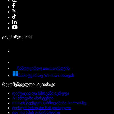
გადმოწერე აპი
ჩამოტვირთე macOS-ისთვის
ჩამოტვირთე Windows-ისთვის
რეკომენდებული საკითხავი
დიქტაცია და ხმოვანი აკრეფა
AI ხმოვანი ასისტენტი
PDF-ის ტექსტის გახმოვანება Android-ზე
ტექსტის ხმოვანი წამკითხველი
ქალის ხმის გენერატორი