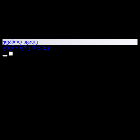
უფასოდ სცადე
გადმოწერე ახლავე
პროდუქტები
ტექსტი ხმაში
iPhone & iPad აპები
Android აპი
Chrome გაფართოება