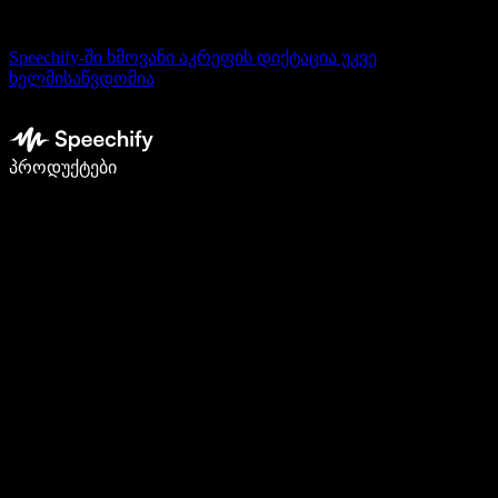
Speechify-ში ხმოვანი აკრეფის დიქტაცია უკვე
ხელმისაწვდომია
დაწერე 5-ჯერ სწრაფად ხმით კარნახით
პროდუქტები
გაიგე მეტი