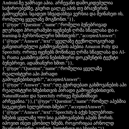
Android-ზე უამრავი აპია. არჩევანი დამოკიდებულია
საჭიროებებზე, გსურთ ცალკე აპის თუ ბრაუზერის
გამოყენება. სცადეთ სხვადასხვა ვერსია და შეინახეთ ის,
რომელიც ყველაზე მოგწონთ."}},
{"@type":"Question","name":"რომელი ბუნებრივად
ჟღერადი პროგრამები იყენებენ ღრმა სწავლასა და e-
learning-ს პერსონალური ხმისთვის?","acceptedAnswer":
{"@type":"Answer","text":"ყველაზე ტექნოლოგიურად
განვითარებული გახმოვანების აპებია Amazon Polly და
Speechify. ორივე იყენებს მოწინავე ღრმა სწავლასა და AI-
ს, რათა გაახმოვანოს ნებისმიერი დოკუმენტის ტექსტი
ბუნებრივი, ადამიანური ხმით."}},
{"@type":"Question","name":"რომელია ყველაზე
რეალისტური აპი პირადი
გამოყენებისთვის?","acceptedAnswer":
{"@type":"Answer","text":"თუ გჭირდებათ გახმოვანების აპი
რეალისტური ხმებისთვის პირადი გამოყენებისთვის,
NaturalReader და Speechify ორივე შესანიშნავი
არჩევანია."}},{"@type":"Question","name":"რომელ აპებშია
საუკეთესო სელებრით-ხმები?","acceptedAnswer":
{"@type":"Answer","text":"Speechify-ს აქვს სელებრით-
ხმების ყველაზე সমৃদ্ধ სია გახმოვანების აპებს შორის.
იპოვით ისეთ ცნობილ ხმებს, როგორიცაა არნოლდ
შვარცენეგერი, გვინეთ პელტროუ და სხვები."}},