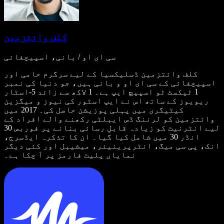
کلف وائتزمین
سی ای او / بانی، اسپیچفائی
کلف وائتزمین ڈسلیکسیا کے لیے سرگرم حامی اور
اسپیچفائی کے سی ای او و بانی ہیں، جو دنیا کی نمبر
1 ٹیکسٹ ٹو اسپیچ ایپ ہے۔ 1 لاکھ سے زائد 5-اسٹار
ریویوز کے ساتھ اس نے ایپ اسٹور کی نیوز و میگزین
کیٹیگری میں پہلی پوزیشن حاصل کی۔ 2017 میں
وائتزمین کو لرننگ ڈس ایبلٹی رکھنے والے افراد کے
لیے انٹرنیٹ کو زیادہ قابلِ رسائی بنانے پر فوربس 30
انڈر 30 میں شامل کیا گیا۔ ان کا تذکرہ ایڈسرج،
انک، پی سی میگ، انٹرپرینیئر، میشیبل اور کئی دیگر
نمایاں پلیٹ فارمز پر آ چکا ہے۔