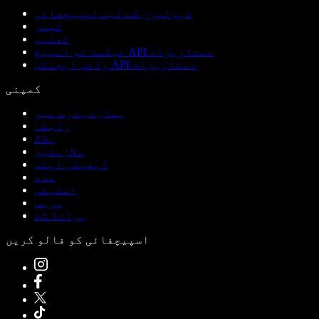
ڈیولپرز کے لیے اسپیچفائی
ٹیمز
تعلیم
ٹیکسٹ ٹو اسپیچ API دستاویزات
وائس ایجنٹس API دستاویزات
کمپنی
ہمارے بارے میں
رابطہ
بلاگ
ملازمتیں
ایفیلی ایٹس
مدد
اسٹیٹس
پریس
برانڈ کٹ
اسپیچفائی کو فالو کریں