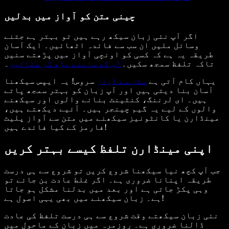
چینی متن کو آواز میں بدلیں
اگر آپ نئی زبان سیکھ رہے ہیں تو بہتر ہے جتنے
وسائل ملیں ان سب سے فائدہ اٹھائیں۔ ایک آسان
طریقہ یہ ہے کہ کسی کو اونچی آواز میں پڑھتے سنیں
تاکہ تلفظ سمجھ سکیں۔
آپ کے سامنے پڑھ کر سنائیں
۔
یہاں کام آتی ہے
متن سے آواز
سروس! یہ ایپس سیکھنا
آسان بنا دیتی ہیں اور آپ زبان کو بہتر سمجھ پاتے
ہیں۔ ای لرننگ، کنٹینٹ بنانے والوں اور سیکھنے
والوں کے لیے یہ گیم چینجر ہیں۔ آئیے دیکھتے ہیں،
مینڈارن یا کانٹونیز سیکھنے میں متن سے آواز پلیٹ
فارمز کے کیا فائدے ہیں!
اپنی مینڈارن تلفظ کیسے بہتر کریں
جب آپ کچھ نیا سیکھنا شروع کریں تو شروع سے ہی درست
طریقہ اپنانا ضروری ہے۔ اگر غلط عادت بن جائے تو
وہی پکڑ جاتی ہے اور بعد میں بدلنا مشکل ہو جاتا
ہے۔ زبان سیکھنے میں بھی یہی اصول ہے!
نئی زبان سیکھتے وقت شروع سے ہی درست تلفظ کی عادت
ڈالنا ضروری ہے۔ روزمرہ میں زبان کے ماحول میں