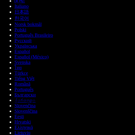
हिन्दी
Italiano
日本語
한국어
Norsk bokmål
Polski
Português Brasileiro
Русский
Українська
Español
Español (México)
Svenska
ไทย
Türkçe
Tiếng Việt
Română
Português
Български
ქართული
Slovenčina
Slovenščina
Eesti
Hrvatski
Ελληνικά
Lietuvių