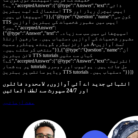
ہے؟","acceptedAnswer":{"@type":"Answer","text":"ذاتی
استعمال کے لیے بہترین TTS ایپس نیچرل ریڈر اور
اسپیچفائی ہیں۔"}},{"@type":"Question","name":"کون سی
TTS ایپس میں مشہور شخصیات کی بہترین آوازیں
ہیں؟","acceptedAnswer":
{"@type":"Answer","text":"اسپیچفائی میں سب سے زیادہ
مشہور شخصیات کی آوازیں دستیاب ہیں۔ صارفین آرنلڈ
شوارتزنیگر، گوینتھ پیلٹرو سمیت A-لسٹ آوازیں
منتخب کر سکتے ہیں۔"}},{"@type":"Question","name":"آن
لائن بہترین TTS tutorials کہاں سے ملیں
گے؟","acceptedAnswer":{"@type":"Answer","text":"انٹرنیٹ
پر بے شمار tutorials مل جاتے ہیں۔ یوٹیوب اور دوسری
ویڈیو سائٹس پر بہترین TTS tutorials دستیاب ہیں۔ "}}]}
انتہائی جدید اے آئی آوازوں، لامحدود فائلوں
اور 24/7 سپورٹ سے لطف اٹھائیں
مفت آزمائیں