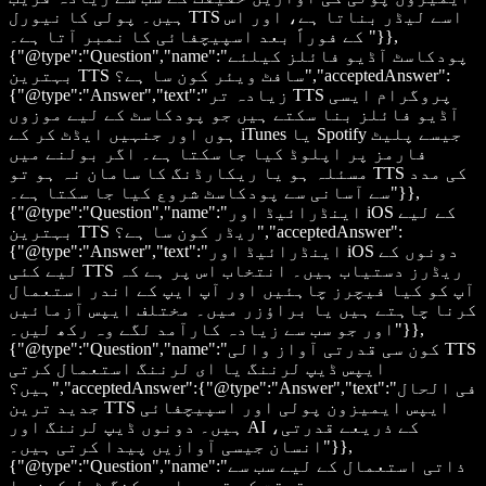
ہیں۔ پولی کا نیورل TTS اسے لیڈر بناتا ہے، اور اس
کے فوراً بعد اسپیچفائی کا نمبر آتا ہے۔ "}},
{"@type":"Question","name":"پودکاسٹ آڈیو فائلز کیلئے
بہترین TTS سافٹ ویئر کون سا ہے؟","acceptedAnswer":
{"@type":"Answer","text":"زیادہ تر TTS پروگرام ایسی
آڈیو فائلز بنا سکتے ہیں جو پودکاسٹ کے لیے موزوں
ہوں اور جنہیں ایڈٹ کر کے iTunes یا Spotify جیسے پلیٹ
فارمز پر اپلوڈ کیا جا سکتا ہے۔ اگر بولنے میں
مسئلہ ہو یا ریکارڈنگ کا سامان نہ ہو تو TTS کی مدد
سے آسانی سے پودکاسٹ شروع کیا جا سکتا ہے۔"}},
{"@type":"Question","name":"اینڈرائیڈ اور iOS کے لیے
بہترین TTS ریڈر کون سا ہے؟","acceptedAnswer":
{"@type":"Answer","text":"اینڈرائیڈ اور iOS دونوں کے
لیے کئی TTS ریڈرز دستیاب ہیں۔ انتخاب اس پر ہے کہ
آپ کو کیا فیچرز چاہئیں اور آپ ایپ کے اندر استعمال
کرنا چاہتے ہیں یا براؤزر میں۔ مختلف ایپس آزمائیں
اور جو سب سے زیادہ کارآمد لگے وہ رکھ لیں۔"}},
{"@type":"Question","name":"کون سی قدرتی آواز والی TTS
ایپس ڈیپ لرننگ یا ای لرننگ استعمال کرتی
ہیں؟","acceptedAnswer":{"@type":"Answer","text":"فی الحال
جدید ترین TTS ایپس ایمیزون پولی اور اسپیچفائی
ہیں۔ دونوں ڈیپ لرننگ اور AI کے ذریعے قدرتی،
انسان جیسی آوازیں پیدا کرتی ہیں۔"}},
{"@type":"Question","name":"ذاتی استعمال کے لیے سب سے
حقیقت کے قریب اسپیکنگ ٹول کون سا