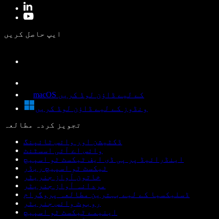
ایپ حاصل کریں
macOS کے لیے ڈاؤن لوڈ کریں
ونڈوز کے لیے ڈاؤن لوڈ کریں
تجویز کردہ مطالعہ
ڈکٹیشن اور وائس ٹائپنگ
وائس اے آئی اسسٹنٹ
اینڈرائیڈ پر پی ڈی ایف ٹیکسٹ ٹو اسپیچ
ٹیکسٹ ٹو اسپیچ ریڈر
خاتون آواز جنریٹر
مردانہ آواز جنریٹر
ڈسلیکسیا کے لیے بہترین مطالعہ پروگرام
روبوٹ وائس جنریٹر
اینیمے ٹیکسٹ ٹو اسپیچ