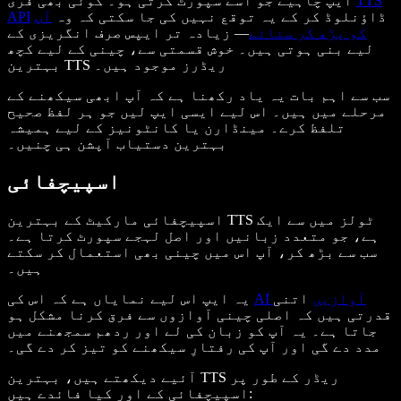
TTS
ایپ چاہیے جو اسے سپورٹ کرتی ہو۔ کوئی بھی فری
ڈاؤنلوڈ کر کے یہ توقع نہیں کی جا سکتی کہ وہ
آپ
API
کو پڑھ کر سنائے
— زیادہ تر ایپس صرف انگریزی کے
لیے بنی ہوتی ہیں۔ خوش قسمتی سے، چینی کے لیے کچھ
بہترین TTS ریڈرز موجود ہیں۔
سب سے اہم بات یہ یاد رکھنا ہے کہ آپ ابھی سیکھنے کے
مرحلے میں ہیں۔ اس لیے ایسی ایپ لیں جو ہر لفظ صحیح
تلفظ کرے۔ مینڈارن یا کانٹونیز کے لیے ہمیشہ
بہترین دستیاب آپشن ہی چنیں۔
اسپیچفائی
اسپیچفائی مارکیٹ کے بہترین TTS ٹولز میں سے ایک
ہے، جو متعدد زبانیں اور اصل لہجے سپورٹ کرتا ہے۔
سب سے بڑھ کر، آپ اس میں چینی بھی استعمال کر سکتے
ہیں۔
AI آوازیں
اتنی
یہ ایپ اس لیے نمایاں ہے کہ اس کی
قدرتی ہیں کہ اصلی چینی آوازوں سے فرق کرنا مشکل ہو
جاتا ہے۔ یہ آپ کو زبان کی لے اور ردھم سمجھنے میں
مدد دے گی اور آپ کی رفتارِ سیکھنے کو تیز کر دے گی۔
آئیے دیکھتے ہیں، بہترین TTS ریڈر کے طور پر
اسپیچفائی کے اور کیا فائدے ہیں: