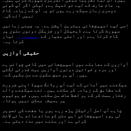
یہ عام صارف کے لیے تو ٹھیک ہے، لیکن اگر آپ کوئی
دوسری زبان سیکھ رہے ہوں تو یہ آپ کے زیادہ کام
نہیں آئے گی۔
اسی لیے اسپیچفائی بہترین آپشن ہے۔ یہ چینی زبانیں
سپورٹ کرتا ہے، ڈیجیٹل اور فزیکل دونوں متون پر
کام کرتا ہے، اور اعلی معیار کے
وائس اوور
تیار
کرتا ہے۔
حقیقی آوازیں
آوازوں کے معاملے میں اسپیچفائی میں کافی چوائس ہے
اور مرد و خواتین دونوں آوازیں بہت قدرتی لگتی
ہیں۔ آپ ہر سبق سکون سے سن سکیں گے۔
سیکھنے میں آسانی کے لیے آپ ریڈنگ سپیڈ اپنی ضرورت
کے مطابق کم زیادہ کر سکتے ہیں۔ نئے سیکھنے والے
رفتار سست کر کے ہر لفظ صاف سن سکتے ہیں، جو یوٹیوب
پر ہمیشہ ممکن نہیں ہوتا۔
چاہے آپ اصل آرٹیکل پڑھ رہے ہوں یا صفحے کی تصویر
لی ہو، اسپیچفائی ایپ متن کو ساتھ ساتھ ہائی لائٹ
کرتی ہے اور سننے میں مدد دیتی ہے۔