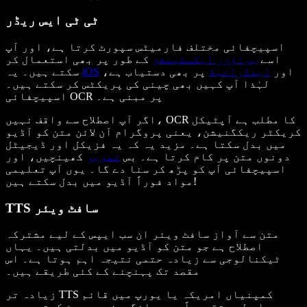
ٹی ٹی ایس ریڈر
اسپیچفائی مختلف فارمیٹس سپورٹ کرتا ہے، اور آپ
اسے
براؤزر ایکسٹینشن
کے طور پر بھی استعمال کر
اور
اینڈرائیڈ
پر بھی دستیاب ہے،
iOS
سکتے ہیں۔ یہ
لہٰذا آپ کہیں بھی چینی کی پریکٹس کر سکتے ہیں۔
اسپیچفائی OCR پر مبنی ہے۔
اگر آپ اصطلاح سے واقف نہیں، OCR کا مطلب ہے آپٹیکل
کریکٹر ریکگنیشن، یعنی پروگرام آن لائن متن کو آڈیو
میں بدل سکتا ہے۔ مزید یہ کہ یہ فزیکل اور ڈیجیٹل
دونوں متن پر کام کرتا ہے۔ بس
تصویر
کھینچیں، اور
اسپیچفائی آپ کو پڑھ کر سنا دے گا۔ یوں آپ تعلیمی
مواد فوراً آڈیو میں بدل سکتے ہیں!
TTS سافٹ ویئر
متن سے آواز سافٹ ویئر ان سب ایپس کے لیے مشترکہ
اصطلاح ہے جو متن کو آڈیو میں بدلتی ہیں۔ یہاں
ٹیکنالوجی سے زیادہ حتمی نتیجہ اہم ہوتا ہے۔ اس
مقصد تک پہنچنے کے کئی طریقے ہیں۔
زیادہ تر TTS کمپنیاں امریکہ یا یورپ میں قائم
ہیں، اس لیے تقریباً سبھی انگریزی سپورٹ کرتی ہیں۔