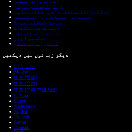
اے آئی وائس چینجر
پی ڈی ایف آڈیو ریڈر
کیا گوگل ڈاکس مجھے پڑھ کر سنا سکتا ہے
ٹیکسٹ ٹو اسپیچ کروم ایکسٹینشن
ہندی ٹیکسٹ ٹو اسپیچ
پی ڈی ایف ریڈ الاؤڈ
اے آئی وائس جنریٹر
ٹیکستو آ ووز
لیطوری دی ٹیکسٹو
دیگر زبانوں میں دیکھیں
العربية
Magyar
中文 (简体)
中文 (台灣)
中文 (简体 中国大陆)
Čeština
Dansk
Nederlands
English
Français
Suomi
Deutsch