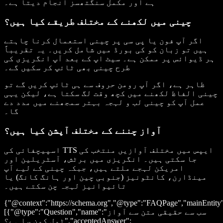
ہے اور مکمل سنگتھسز انجام دیتا ہے۔
چینی میں لکھنے کے مختلف طریقے کیا ہیں؟
اگر آپ فون یا پی سی پر چینی استعمال کرنا چاہتے
ہیں تو زبان کو کی بورڈ میں شامل کریں۔ یہ تقریباً
ہر ڈیوائس پر ممکن ہے۔ سیٹ اپ کے بعد آپ انگریزی کی
طرح چینی بھی ٹائپ کر سکیں گے۔
ظاہر ہے، اگر آپ رومن حروف سے ہی ٹائپ کریں گے تو
چینی الفاظ لکھنے میں کچھ وقت لگ سکتا ہے، لیکن یہی
عمل آپ کو چینی لب و لہجہ بہتر سمجھنے میں مدد دے
گا۔
آواز چننے کے مختلف آپشن کیا ہیں؟
اسپیچفائی کی TTS ایپس میں مختلف آوازیں منتخب کی
جا سکتی ہیں۔ انگریزی میں برٹش، آسٹریلین اور
امریکن لہجے ملتے ہیں، جبکہ چینی کے لیے آپ
مینڈارن، کانٹونیز (جنوبی چین اور ہانگ کانگ) یا
تائیوانیز لہجہ چن سکتے ہیں۔
{"@context":"https://schema.org","@type":"FAQPage","mainEntity
[{"@type":"Question","name":"سب سے حقیقی متن سے آواز
ٹول کون سا ہے؟","acceptedAnswer":