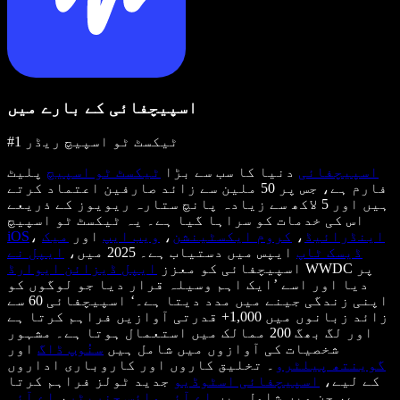
اسپیچفائی کے بارے میں
#1 ٹیکسٹ ٹو اسپیچ ریڈر
اسپیچفائی
دنیا کا سب سے بڑا
ٹیکسٹ ٹو اسپیچ
پلیٹ
فارم ہے، جس پر 50 ملین سے زائد صارفین اعتماد کرتے
ہیں اور 5 لاکھ سے زیادہ پانچ ستارہ ریویوز کے ذریعے
اس کی خدمات کو سراہا گیا ہے۔ یہ ٹیکسٹ ٹو اسپیچ
اینڈرائیڈ
،
کروم ایکسٹینشن
،
ویب ایپ
اور
میک
،
iOS
ڈیسک ٹاپ
ایپس میں دستیاب ہے۔ 2025 میں،
ایپل نے
WWDC پر
اسپیچفائی کو معزز
ایپل ڈیزائن ایوارڈ
دیا اور اسے ’ایک اہم وسیلہ قرار دیا جو لوگوں کو
اپنی زندگی جینے میں مدد دیتا ہے۔‘ اسپیچفائی 60 سے
زائد زبانوں میں 1,000+ قدرتی آوازیں فراہم کرتا ہے
اور لگ بھگ 200 ممالک میں استعمال ہوتا ہے۔ مشہور
شخصیات کی آوازوں میں شامل ہیں
سنُوپ ڈاگ
اور
گوینتھ پیلٹرو
۔ تخلیق کاروں اور کاروباری اداروں
کے لیے،
اسپیچفائی اسٹوڈیو
جدید ٹولز فراہم کرتا
ہے، جن میں شامل ہیں
اے آئی وائس جنریٹر
،
اے آئی