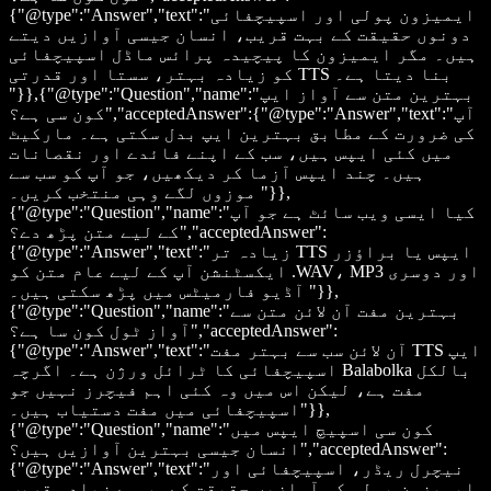
{"@type":"Answer","text":"ایمیزون پولی اور اسپیچفائی
دونوں حقیقت کے بہت قریب، انسان جیسی آوازیں دیتے
ہیں۔ مگر ایمیزون کا پیچیدہ پرائس ماڈل اسپیچفائی
کو زیادہ بہتر، سستا اور قدرتی TTS بنا دیتا ہے۔
"}},{"@type":"Question","name":"بہترین متن سے آواز ایپ
کون سی ہے؟","acceptedAnswer":{"@type":"Answer","text":"آپ
کی ضرورت کے مطابق بہترین ایپ بدل سکتی ہے۔ مارکیٹ
میں کئی ایپس ہیں، سب کے اپنے فائدے اور نقصانات
ہیں۔ چند ایپس آزما کر دیکھیں، جو آپ کو سب سے
موزوں لگے وہی منتخب کریں۔ "}},
{"@type":"Question","name":"کیا ایسی ویب سائٹ ہے جو آپ
کے لیے متن پڑھ دے؟","acceptedAnswer":
{"@type":"Answer","text":"زیادہ تر TTS ایپس یا براؤزر
ایکسٹنشن آپ کے لیے عام متن کو .WAV، MP3 اور دوسری
آڈیو فارمیٹس میں پڑھ سکتی ہیں۔ "}},
{"@type":"Question","name":"بہترین مفت آن لائن متن سے
آواز ٹول کون سا ہے؟","acceptedAnswer":
{"@type":"Answer","text":"آن لائن سب سے بہتر مفت TTS ایپ
اسپیچفائی کا ٹرائل ورژن ہے۔ اگرچہ Balabolka بالکل
مفت ہے، لیکن اس میں وہ کئی اہم فیچرز نہیں جو
اسپیچفائی میں مفت دستیاب ہیں۔"}},
{"@type":"Question","name":"کون سی اسپیچ ایپس میں
انسان جیسی بہترین آوازیں ہیں؟","acceptedAnswer":
{"@type":"Answer","text":"نیچرل ریڈر، اسپیچفائی اور
ایمیزون پولی کی آوازیں حقیقت کے سب سے زیادہ قریب