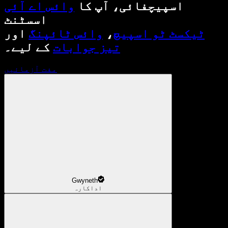
اسپیچفائی، آپ کا
وائس اے آئی
اسسٹنٹ
ٹیکسٹ ٹو اسپیچ
،
وائس ٹائپنگ
اور
تیز جوابات
کے لیے۔
مفت آزمائیں
Gwyneth
اداکارہ