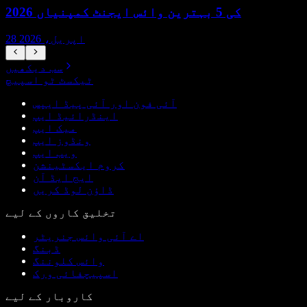
2026 کی 5 بہترین وائس ایجنٹ کمپنیاں
28 اپریل، 2026
سب دیکھیں
ٹیکسٹ ٹو اسپیچ
آئی فون اور آئی پیڈ ایپس
اینڈرائیڈ ایپ
میک ایپ
ونڈوز ایپ
ویب ایپ
کروم ایکسٹینشن
ایج ایڈ آن
ڈاؤن لوڈ کریں
تخلیق کاروں کے لیے
اے آئی وائس جنریٹر
ڈبنگ
وائس کلوننگ
اسپیچفائی ورک
کاروبار کے لیے