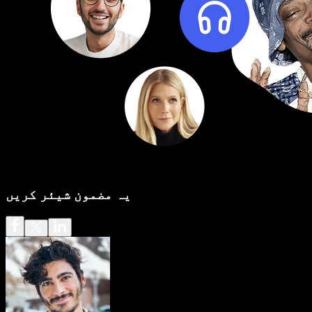
یہ مضمون شیئر کریں