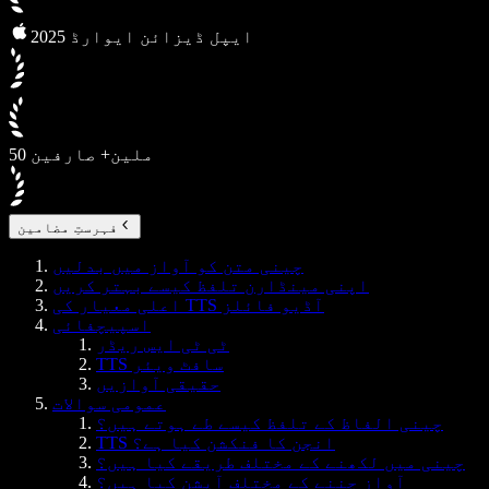
2025 ایپل ڈیزائن ایوارڈ
50 ملین+ صارفین
فہرستِ مضامین
چینی متن کو آواز میں بدلیں
اپنی مینڈارن تلفظ کیسے بہتر کریں
اعلی معیار کی TTS آڈیو فائلز
اسپیچفائی
ٹی ٹی ایس ریڈر
TTS سافٹ ویئر
حقیقی آوازیں
عمومی سوالات
چینی الفاظ کے تلفظ کیسے طے ہوتے ہیں؟
TTS انجن کا فنکشن کیا ہے؟
چینی میں لکھنے کے مختلف طریقے کیا ہیں؟
آواز چننے کے مختلف آپشن کیا ہیں؟