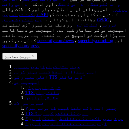
وائس کلوننگ
،
اے آئی ڈبنگ
، اور اس کا
اے آئی وائس
چینجر
۔ اسپیچفائی اپنی اعلیٰ معیار اور کم لاگت والی
کے ذریعے کئی اہم مصنوعات کو
ٹیکسٹ ٹو اسپیچ API
،
CNBC
،
طاقت فراہم کرتا ہے۔
وال اسٹریٹ جرنل
فوربز
،
ٹیک کرنچ
اور دیگر بڑے نیوز آؤٹ لیٹس نے
اسپیچفائی کو نمایاں کیا ہے۔ اسپیچفائی دنیا کا سب
سے بڑا ٹیکسٹ ٹو اسپیچ فراہم کنندہ ہے۔ مزید جاننے
اور
speechify.com/blog
،
speechify.com/news
کے لیے دیکھیں
۔
speechify.com/press
فہرستِ مضامین
چینی متن کو آواز میں بدلیں
اپنی مینڈارن تلفظ کیسے بہتر کریں
اعلی معیار کی TTS آڈیو فائلز
اسپیچفائی
ٹی ٹی ایس ریڈر
TTS سافٹ ویئر
حقیقی آوازیں
عمومی سوالات
چینی الفاظ کے تلفظ کیسے طے ہوتے ہیں؟
TTS انجن کا فنکشن کیا ہے؟
چینی میں لکھنے کے مختلف طریقے کیا ہیں؟
آواز چننے کے مختلف آپشن کیا ہیں؟