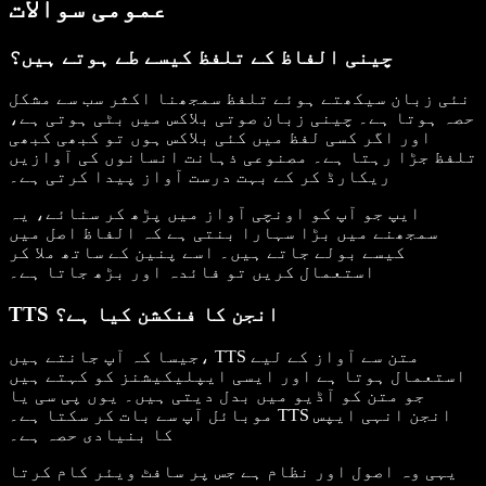
عمومی سوالات
چینی الفاظ کے تلفظ کیسے طے ہوتے ہیں؟
نئی زبان سیکھتے ہوئے تلفظ سمجھنا اکثر سب سے مشکل
حصہ ہوتا ہے۔ چینی زبان صوتی بلاکس میں بٹی ہوتی ہے،
اور اگر کسی لفظ میں کئی بلاکس ہوں تو کبھی کبھی
تلفظ جڑا رہتا ہے۔ مصنوعی ذہانت انسانوں کی آوازیں
ریکارڈ کر کے بہت درست آواز پیدا کرتی ہے۔
ایپ جو آپ کو اونچی آواز میں پڑھ کر سنائے، یہ
سمجھنے میں بڑا سہارا بنتی ہے کہ الفاظ اصل میں
کیسے بولے جاتے ہیں۔ اسے پنین کے ساتھ ملا کر
استعمال کریں تو فائدہ اور بڑھ جاتا ہے۔
TTS انجن کا فنکشن کیا ہے؟
جیسا کہ آپ جانتے ہیں، TTS متن سے آواز کے لیے
استعمال ہوتا ہے اور ایسی ایپلیکیشنز کو کہتے ہیں
جو متن کو آڈیو میں بدل دیتی ہیں۔ یوں پی سی یا
موبائل آپ سے بات کر سکتا ہے۔ TTS انجن انہی ایپس
کا بنیادی حصہ ہے۔
یہی وہ اصول اور نظام ہے جس پر سافٹ ویئر کام کرتا