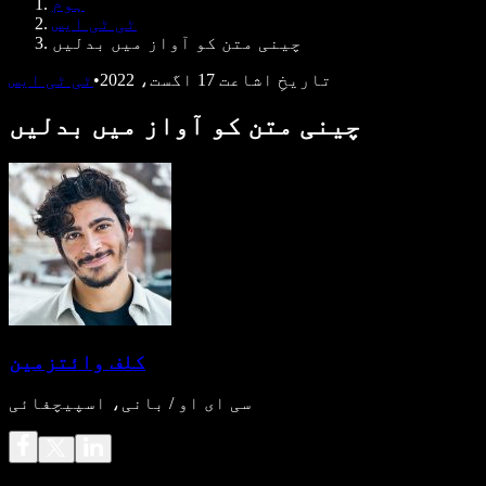
ہوم
ڈویلپرز کے لیے Speechify
ٹی ٹی ایس
چینی متن کو آواز میں بدلیں
تاریخِ اشاعت
17 اگست، 2022
•
ٹی ٹی ایس
چینی متن کو آواز میں بدلیں
کلف وائتزمین
سی ای او / بانی، اسپیچفائی