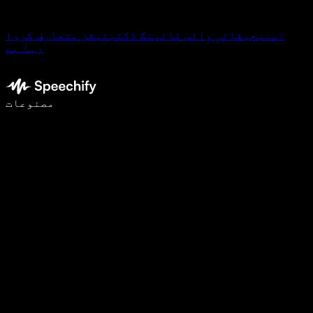
اسپیچیفائی وائس ٹائپنگ ڈکٹیٹیشن متعارف کروا
رہا ہے
وائس ٹائپنگ کے ساتھ 5 گنا تیزی سے لکھیں
مصنوعات
مزید جانیں