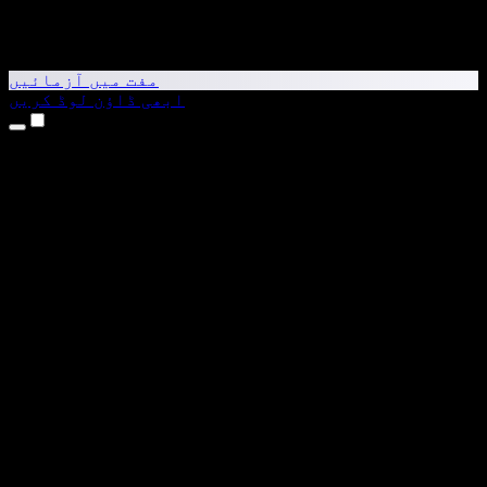
مفت میں آزمائیں
ابھی ڈاؤن لوڈ کریں
مصنوعات
متن کو آواز میں بدلیں
iPhone اور iPad ایپس
Android ایپ
Chrome ایکسٹینشن
Edge ایکسٹینشن
ویب ایپ
Mac ایپ