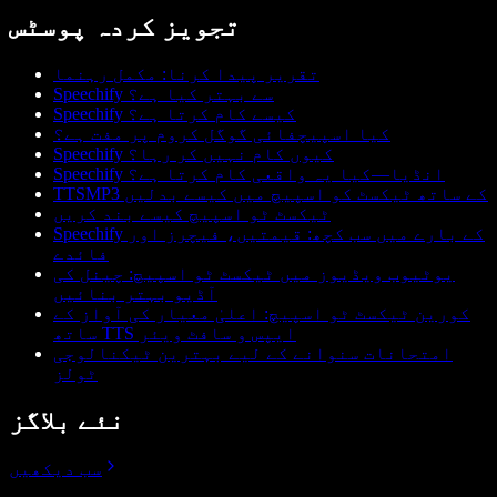
تجویز کردہ پوسٹس
تقریر پیدا کرنا: مکمل رہنما
Speechify سے بہتر کیا ہے؟
Speechify کیسے کام کرتا ہے؟
کیا اسپیچفائی گوگل کروم پر مفت ہے؟
Speechify کیوں کام نہیں کر رہا؟
Speechify انڈیا—کیا یہ واقعی کام کرتا ہے؟
TTSMP3 کے ساتھ ٹیکسٹ کو اسپیچ میں کیسے بدلیں
ٹیکسٹ ٹو اسپیچ کیسے بند کریں
Speechify کے بارے میں سب کچھ: قیمتیں، فیچرز اور
فائدے
یوٹیوب ویڈیوز میں ٹیکسٹ ٹو اسپیچ: چینل کی
آڈیو بہتر بنائیں
کورین ٹیکسٹ ٹو اسپیچ: اعلیٰ معیار کی آواز کے
ساتھ TTS ایپس و سافٹ ویئر
امتحانات سنوانے کے لیے بہترین ٹیکنالوجی
ٹولز
نئے بلاگز
سب دیکھیں