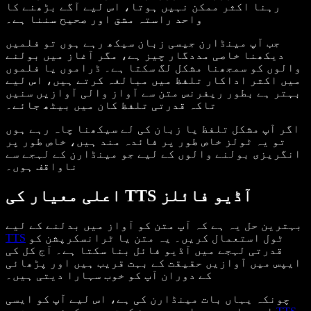
رہنا اکثر ممکن نہیں ہوتا، اس لیے آگے بڑھنے کا
واحد راستہ مشق اور صحیح سننا ہے۔
جب آپ مینڈارن جیسی زبان سیکھ رہے ہوں تو فلمیں
دیکھنا خاصی مددگار چیز ہے، مگر آغاز میں بولنے
والوں کو سمجھنا مشکل لگ سکتا ہے۔ ڈراموں یا فلموں
میں اکثر اداکار تلفظ میں مبالغہ کرتے ہیں، اس لیے
بہتر ہے بطور ریفرنس متن سے آواز والی آوازیں سنیں
تاکہ قدرتی تلفظ کان میں بیٹھ جائے۔
اگر آپ مشکل تلفظ یا زبان کی لے سیکھنا چاہ رہے ہوں
تو یہ ٹولز خاص طور پر فائدہ مند ہیں، خاص طور پر
انگریزی بولنے والوں کے لیے جو مینڈارن کے لہجے سے
ناواقف ہوں۔
اعلی معیار کی TTS آڈیو فائلز
بہترین حل یہ ہے کہ آپ متن کو آواز میں بدلنے کے لیے
ٹول استعمال کریں۔ یہ متن یا ٹرانسکرپشن کو
TTS
قدرتی لہجے میں آڈیو فائل بنا سکتا ہے۔ آج کل کی
ایپس میں آوازیں حقیقت کے بہت قریب ہیں اور پڑھائی
کے دوران آپ کو خوب سہارا دیتی ہیں۔
چونکہ یہاں بات مینڈارن کی ہے، اس لیے آپ کو ایسی