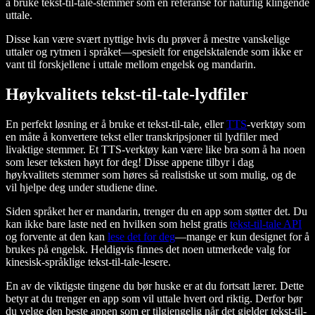
å bruke tekst-til-tale-stemmer som en referanse for naturlig klingende
uttale.
Disse kan være svært nyttige hvis du prøver å mestre vanskelige
uttaler og rytmen i språket—spesielt for engelsktalende som ikke er
vant til forskjellene i uttale mellom engelsk og mandarin.
Høykvalitets tekst-til-tale-lydfiler
En perfekt løsning er å bruke et tekst-til-tale, eller
TTS
-verktøy som
en måte å konvertere tekst eller transkripsjoner til lydfiler med
livaktige stemmer. Et TTS-verktøy kan være like bra som å ha noen
som leser teksten høyt for deg! Disse appene tilbyr i dag
høykvalitets stemmer som høres så realistiske ut som mulig, og de
vil hjelpe deg under studiene dine.
Siden språket her er mandarin, trenger du en app som støtter det. Du
kan ikke bare laste ned en hvilken som helst gratis
tekst-til-tale API
og forvente at den kan
lese det for deg
—mange er kun designet for å
brukes på engelsk. Heldigvis finnes det noen utmerkede valg for
kinesisk-språklige tekst-til-tale-lesere.
En av de viktigste tingene du bør huske er at du fortsatt lærer. Dette
betyr at du trenger en app som vil uttale hvert ord riktig. Derfor bør
du velge den beste appen som er tilgjengelig når det gjelder tekst-til-