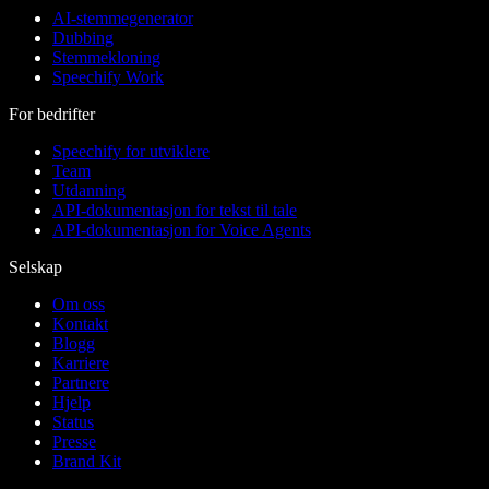
AI-stemmegenerator
Dubbing
Stemmekloning
Speechify Work
For bedrifter
Speechify for utviklere
Team
Utdanning
API-dokumentasjon for tekst til tale
API-dokumentasjon for Voice Agents
Selskap
Om oss
Kontakt
Blogg
Karriere
Partnere
Hjelp
Status
Presse
Brand Kit