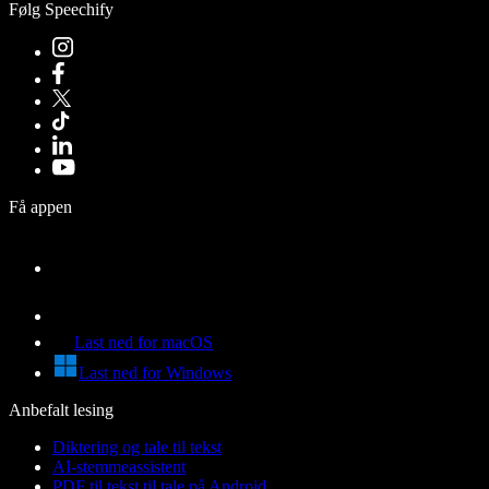
Følg Speechify
Få appen
Last ned for macOS
Last ned for Windows
Anbefalt lesing
Diktering og tale til tekst
AI-stemmeassistent
PDF til tekst til tale på Android