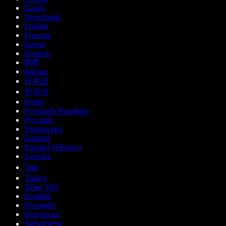
Dansk
Nederlands
English
Français
Suomi
Deutsch
हिन्दी
Italiano
日本語
한국어
Polski
Português Brasileiro
Русский
Українська
Español
Español (México)
Svenska
ไทย
Türkçe
Tiếng Việt
Română
Português
Български
ქართული