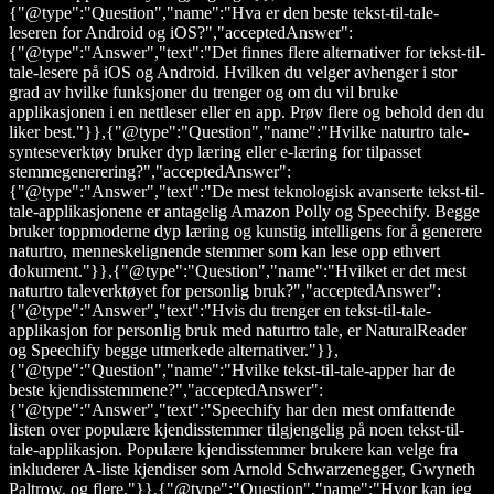
{"@type":"Question","name":"Hva er den beste tekst-til-tale-
leseren for Android og iOS?","acceptedAnswer":
{"@type":"Answer","text":"Det finnes flere alternativer for tekst-til-
tale-lesere på iOS og Android. Hvilken du velger avhenger i stor
grad av hvilke funksjoner du trenger og om du vil bruke
applikasjonen i en nettleser eller en app. Prøv flere og behold den du
liker best."}},{"@type":"Question","name":"Hvilke naturtro tale-
synteseverktøy bruker dyp læring eller e-læring for tilpasset
stemmegenerering?","acceptedAnswer":
{"@type":"Answer","text":"De mest teknologisk avanserte tekst-til-
tale-applikasjonene er antagelig Amazon Polly og Speechify. Begge
bruker toppmoderne dyp læring og kunstig intelligens for å generere
naturtro, menneskelignende stemmer som kan lese opp ethvert
dokument."}},{"@type":"Question","name":"Hvilket er det mest
naturtro taleverktøyet for personlig bruk?","acceptedAnswer":
{"@type":"Answer","text":"Hvis du trenger en tekst-til-tale-
applikasjon for personlig bruk med naturtro tale, er NaturalReader
og Speechify begge utmerkede alternativer."}},
{"@type":"Question","name":"Hvilke tekst-til-tale-apper har de
beste kjendisstemmene?","acceptedAnswer":
{"@type":"Answer","text":"Speechify har den mest omfattende
listen over populære kjendisstemmer tilgjengelig på noen tekst-til-
tale-applikasjon. Populære kjendisstemmer brukere kan velge fra
inkluderer A-liste kjendiser som Arnold Schwarzenegger, Gwyneth
Paltrow, og flere."}},{"@type":"Question","name":"Hvor kan jeg