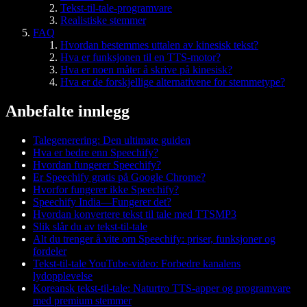
Tekst-til-tale-programvare
Realistiske stemmer
FAQ
Hvordan bestemmes uttalen av kinesisk tekst?
Hva er funksjonen til en TTS-motor?
Hva er noen måter å skrive på kinesisk?
Hva er de forskjellige alternativene for stemmetype?
Anbefalte innlegg
Talegenerering: Den ultimate guiden
Hva er bedre enn Speechify?
Hvordan fungerer Speechify?
Er Speechify gratis på Google Chrome?
Hvorfor fungerer ikke Speechify?
Speechify India—Fungerer det?
Hvordan konvertere tekst til tale med TTSMP3
Slik slår du av tekst-til-tale
Alt du trenger å vite om Speechify: priser, funksjoner og
fordeler
Tekst-til-tale YouTube-video: Forbedre kanalens
lydopplevelse
Koreansk tekst-til-tale: Naturtro TTS-apper og programvare
med premium stemmer