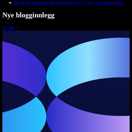
De beste teknologiske verktøyene for å lese opp eksamener
Nye blogginnlegg
Se alle