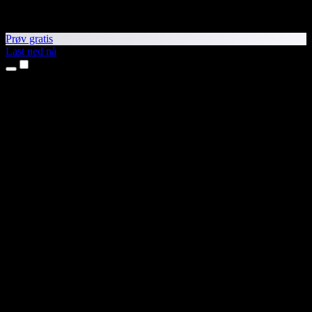
Prøv gratis
Last ned nå
Produkter
Tekst til tale
iPhone- og iPad-apper
Android-app
Chrome-utvidelse
Edge-utvidelse
Nettapp
Mac-app
Windows-app