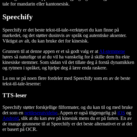
tale for mandarin eller kantonesisk.
Speechify
Speechify er det beste tekst-til-tale-verktøyet du kan finne på
markedet, og det støtter dusinvis av språk og autentiske aksenter.
Viktigst av alt, du kan bruke det for kinesisk.
Grunnen til at denne appen er et så godt valg er at
AI-stemmene
høres så naturlige ut at du vil ha vanskelig for å skille dem fra ekte
kinesiske stemmer. Som sådan vil det tillate deg å forstå dynamikken
og rytmen i språket, og hjelpe deg å lære enda raskere.
La oss se på noen flere fordeler med Speechify som en av de beste
tekst-til-tale-leserne:
TTS-leser
Speechify støtter forskjellige filformater, og du kan til og med bruke
det som en
nettleserutvidelse
. Appen er også tilgjengelig på
iOS
og
Android
, slik at du kan øve på kinesisk mens du er på farten. En av
de mange grunnene til at Speechify er det beste alternativet er at det
er basert på OCR.