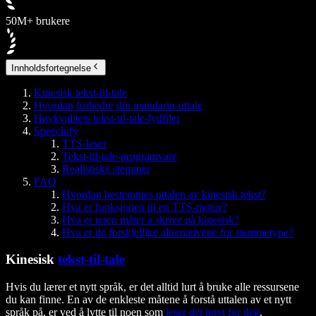
50M+ brukere
Innholdsfortegnelse
Kinesisk tekst-til-tale
Hvordan forbedre din mandarin-uttale
Høykvalitets tekst-til-tale-lydfiler
Speechify
TTS-leser
Tekst-til-tale-programvare
Realistiske stemmer
FAQ
Hvordan bestemmes uttalen av kinesisk tekst?
Hva er funksjonen til en TTS-motor?
Hva er noen måter å skrive på kinesisk?
Hva er de forskjellige alternativene for stemmetype?
Kinesisk
tekst-til-tale
Hvis du lærer et nytt språk, er det alltid lurt å bruke alle ressursene
du kan finne. En av de enkleste måtene å forstå uttalen av et nytt
språk på, er ved å lytte til noen som
leser det høyt for deg
.