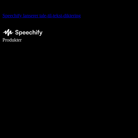
Speechify lanserer tale-til-tekst-diktering
Skriv 5× raskere med diktering
Produkter
Les mer