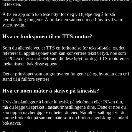
til teksten.
Å ha en app som kan lese høyt for deg vil hjelpe deg å forstå
hvordan ting fungerer. Å bruke den sammen med Pinyin vil være
svært nyttig.
Hva er funksjonen til en TTS-motor?
Som du allerede vet, er TTS en forkortelse for tekst-til-tale, og det
refererer til applikasjoner som kan konvertere tekst til lyd, noe som
lar PC-en eller smarttelefonen din lese høyt for deg. TTS-motoren er
mekanismen bak disse appene.
Det er prinsippet som programvaren fungerer på og hvordan den er i
stand til å fullføre syntese.
Hva er noen måter å skrive på kinesisk?
Hvis du planlegger å bruke kinesisk på telefonen eller PC-en din,
må du legge til språket i tastaturinnstillingene dine. Dette er noe du
kan oppnå uavhengig av enheten du eier. Når alt er satt opp, vil du
kunne bruke det på samme måte som du bruker engelsk og standard
bokstaver.