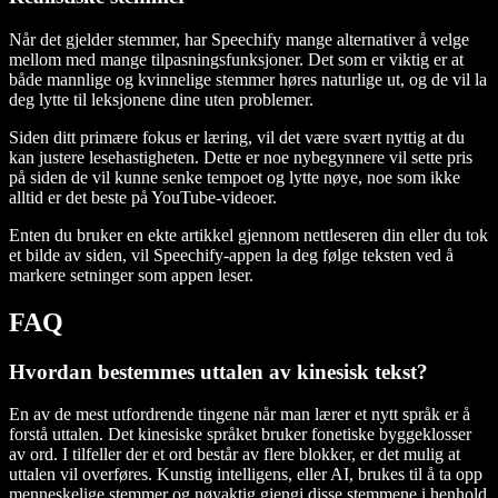
Når det gjelder stemmer, har Speechify mange alternativer å velge
mellom med mange tilpasningsfunksjoner. Det som er viktig er at
både mannlige og kvinnelige stemmer høres naturlige ut, og de vil la
deg lytte til leksjonene dine uten problemer.
Siden ditt primære fokus er læring, vil det være svært nyttig at du
kan justere lesehastigheten. Dette er noe nybegynnere vil sette pris
på siden de vil kunne senke tempoet og lytte nøye, noe som ikke
alltid er det beste på YouTube-videoer.
Enten du bruker en ekte artikkel gjennom nettleseren din eller du tok
et bilde av siden, vil Speechify-appen la deg følge teksten ved å
markere setninger som appen leser.
FAQ
Hvordan bestemmes uttalen av kinesisk tekst?
En av de mest utfordrende tingene når man lærer et nytt språk er å
forstå uttalen. Det kinesiske språket bruker fonetiske byggeklosser
av ord. I tilfeller der et ord består av flere blokker, er det mulig at
uttalen vil overføres. Kunstig intelligens, eller AI, brukes til å ta opp
menneskelige stemmer og nøyaktig gjengi disse stemmene i henhold