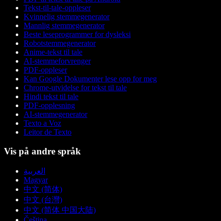
Tekst-til-tale-oppleser
Kvinnelig stemmegenerator
Mannlig stemmegenerator
Beste leseprogrammer for dysleksi
Robotstemmegenerator
Anime-tekst til tale
AI-stemmeforvrenger
PDF-oppleser
Kan Google Dokumenter lese opp for meg
Chrome-utvidelse for tekst til tale
Hindi tekst til tale
PDF-opplesning
AI-stemmegenerator
Texto a Voz
Leitor de Texto
Vis på andre språk
العربية
Magyar
中文 (简体)
中文 (台灣)
中文 (简体 中国大陆)
Čeština