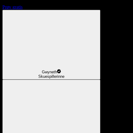
Prøv gratis
Gwyneth
Skuespillerinne