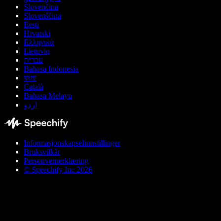
Slovenčina
Slovenščina
Eesti
Hrvatski
Ελληνικά
Lietuvių
עברית
Bahasa Indonesia
বাংলা
Català
Bahasa Melayu
اردو
Informasjonskapselinnstillinger
Bruksvilkår
Personvernerklæring
© Speechify Inc 2026