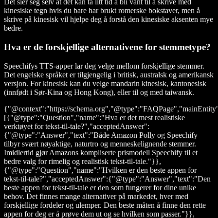
Det sier seg selv at det kan ta litt tid å bli vant til å skrive med
kinesiske tegn hvis du bare har brukt romerske bokstaver, men å
skrive på kinesisk vil hjelpe deg å forstå den kinesiske aksenten mye
bedre.
Hva er de forskjellige alternativene for stemmetype?
Speechifys TTS-apper lar deg velge mellom forskjellige stemmer.
Det engelske språket er tilgjengelig i britisk, australsk og amerikansk
versjon. For kinesisk kan du velge mandarin kinesisk, kantonesisk
(innfødt i Sør-Kina og Hong Kong), eller til og med taiwansk.
{"@context":"https://schema.org","@type":"FAQPage","mainEntity
[{"@type":"Question","name":"Hva er det mest realistiske
verktøyet for tekst-til-tale?","acceptedAnswer":
{"@type":"Answer","text":"Både Amazon Polly og Speechify
tilbyr svært nøyaktige, naturtro og menneskelignende stemmer.
Imidlertid gjør Amazons kompliserte prismodell Speechify til et
bedre valg for rimelig og realistisk tekst-til-tale."}},
{"@type":"Question","name":"Hvilken er den beste appen for
tekst-til-tale?","acceptedAnswer":{"@type":"Answer","text":"Den
beste appen for tekst-til-tale er den som fungerer for dine unike
behov. Det finnes mange alternativer på markedet, hver med
forskjellige fordeler og ulemper. Den beste måten å finne den rette
appen for deg er å prøve dem ut og se hvilken som passer."}},