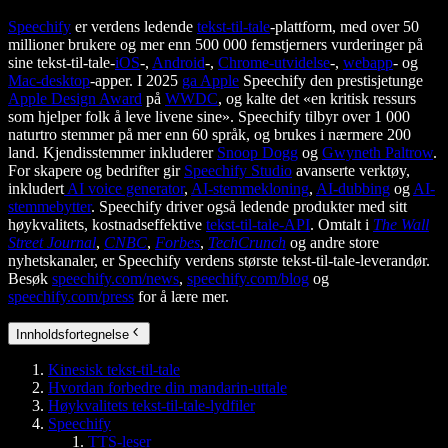
Speechify
er verdens ledende
tekst-til-tale
-plattform, med over 50
millioner brukere og mer enn 500 000 femstjerners vurderinger på
sine tekst-til-tale-
iOS
-,
Android
-,
Chrome-utvidelse
-,
webapp
- og
Mac-desktop
-apper. I 2025
ga Apple
Speechify den prestisjetunge
Apple Design Award
på
WWDC
, og kalte det «en kritisk ressurs
som hjelper folk å leve livene sine». Speechify tilbyr over 1 000
naturtro stemmer på mer enn 60 språk, og brukes i nærmere 200
land. Kjendisstemmer inkluderer
Snoop Dogg
og
Gwyneth Paltrow
.
For skapere og bedrifter gir
Speechify Studio
avanserte verktøy,
inkludert
AI voice generator
,
AI-stemmekloning
,
AI-dubbing
og
AI-
stemmebytter
. Speechify driver også ledende produkter med sitt
høykvalitets, kostnadseffektive
tekst-til-tale-API
. Omtalt i
The Wall
Street Journal
,
CNBC
,
Forbes
,
TechCrunch
og andre store
nyhetskanaler, er Speechify verdens største tekst-til-tale-leverandør.
Besøk
speechify.com/news
,
speechify.com/blog
og
speechify.com/press
for å lære mer.
Innholdsfortegnelse
Kinesisk tekst-til-tale
Hvordan forbedre din mandarin-uttale
Høykvalitets tekst-til-tale-lydfiler
Speechify
TTS-leser