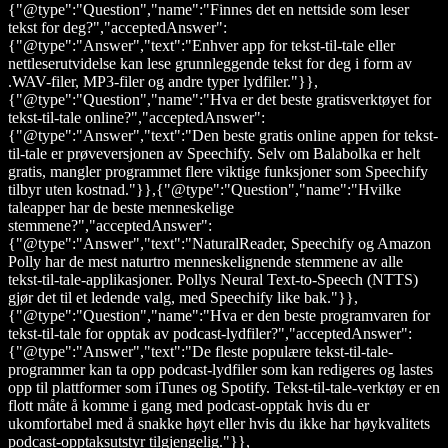
{"@type":"Question","name":"Finnes det en nettside som leser
tekst for deg?","acceptedAnswer":
{"@type":"Answer","text":"Enhver app for tekst-til-tale eller
nettleserutvidelse kan lese grunnleggende tekst for deg i form av
.WAV-filer, MP3-filer og andre typer lydfiler."}},
{"@type":"Question","name":"Hva er det beste gratisverktøyet for
tekst-til-tale online?","acceptedAnswer":
{"@type":"Answer","text":"Den beste gratis online appen for tekst-
til-tale er prøveversjonen av Speechify. Selv om Balabolka er helt
gratis, mangler programmet flere viktige funksjoner som Speechify
tilbyr uten kostnad."}},{"@type":"Question","name":"Hvilke
taleapper har de beste menneskelige
stemmene?","acceptedAnswer":
{"@type":"Answer","text":"NaturalReader, Speechify og Amazon
Polly har de mest naturtro menneskelignende stemmene av alle
tekst-til-tale-applikasjoner. Pollys Neural Text-to-Speech (NTTS)
gjør det til et ledende valg, med Speechify like bak."}},
{"@type":"Question","name":"Hva er den beste programvaren for
tekst-til-tale for opptak av podcast-lydfiler?","acceptedAnswer":
{"@type":"Answer","text":"De fleste populære tekst-til-tale-
programmer kan ta opp podcast-lydfiler som kan redigeres og lastes
opp til plattformer som iTunes og Spotify. Tekst-til-tale-verktøy er en
flott måte å komme i gang med podcast-opptak hvis du er
ukomfortabel med å snakke høyt eller hvis du ikke har høykvalitets
podcast-opptaksutstyr tilgjengelig."}},