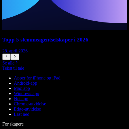
Topp 5 stemmeagentselskaper i 2026
28. april 2026
1
Se alle
Tekst til tale
Apper for iPhone og iPad
Android-app
Mac-app
Windows-app
Nettapp
Chrome-utvidelse
Edge-utvidelse
Last ned
For skapere