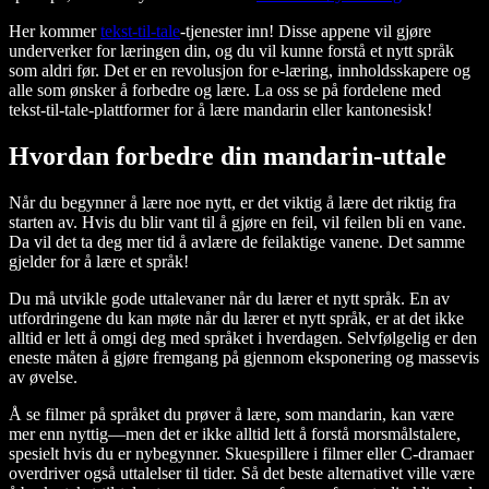
Her kommer
tekst-til-tale
-tjenester inn! Disse appene vil gjøre
underverker for læringen din, og du vil kunne forstå et nytt språk
som aldri før. Det er en revolusjon for e-læring, innholdsskapere og
alle som ønsker å forbedre og lære. La oss se på fordelene med
tekst-til-tale-plattformer for å lære mandarin eller kantonesisk!
Hvordan forbedre din mandarin-uttale
Når du begynner å lære noe nytt, er det viktig å lære det riktig fra
starten av. Hvis du blir vant til å gjøre en feil, vil feilen bli en vane.
Da vil det ta deg mer tid å avlære de feilaktige vanene. Det samme
gjelder for å lære et språk!
Du må utvikle gode uttalevaner når du lærer et nytt språk. En av
utfordringene du kan møte når du lærer et nytt språk, er at det ikke
alltid er lett å omgi deg med språket i hverdagen. Selvfølgelig er den
eneste måten å gjøre fremgang på gjennom eksponering og massevis
av øvelse.
Å se filmer på språket du prøver å lære, som mandarin, kan være
mer enn nyttig—men det er ikke alltid lett å forstå morsmålstalere,
spesielt hvis du er nybegynner. Skuespillere i filmer eller C-dramaer
overdriver også uttalelser til tider. Så det beste alternativet ville være