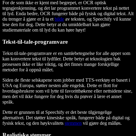
For de som ikke er kjent med begrepet, er OCR optisk
tegngjenkjenning, og det lar programmet konvertere tekst på nettet
til lyd. Enda bedre, OCR fungerer både på fysisk og digital tekst. Alt
du trenger å gjøre er å ta et
bilde
av teksten, og Speechify vil kunne
lese den for deg. Dette betyr at du umiddelbart kan gjøre
studiemateriale om til lyd du kan høre høyt!
Tekst-til-tale-programvare
Tekst-til-tale-programvare er en samlebetegnelse for alle apper som
kan konvertere tekst til lydfiler. Dette betyr at teknologien bak
prosessen ikke er like viktig, og det finnes mange forskjellige
metoder for å oppnå målet.
Siden de fleste selskapene som jobber med TTS-verktøy er basert i
USA og Europa, støtter nesten alle engelsk. Dette er flott for
hverdagsbrukere som vil lytte til favorittbøkene eller nettsidene sine,
men det vil ikke fungere for deg hvis du prøver å lære et annet
språk.
Dette er grunnen til at Speechify er det beste tilgjengelige
alternativet. Det støtter kinesiske språk, fungerer både på digital og
fysisk tekst, og den høykvalitets
stemmen
vil gjøre deg målløs.
Realistiske stemmer