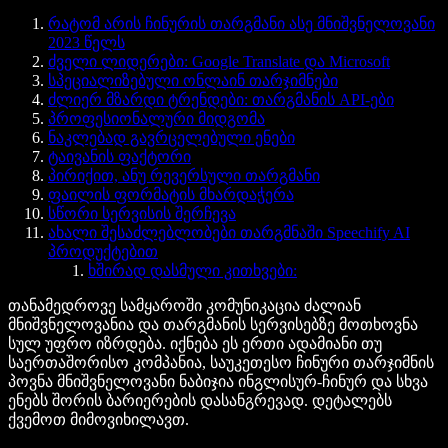
რატომ არის ჩინურის თარგმანი ასე მნიშვნელოვანი
2023 წელს
ძველი ლიდერები: Google Translate და Microsoft
სპეციალიზებული ონლაინ თარჯიმნები
ძლიერ მზარდი ტრენდები: თარგმანის API-ები
პროფესიონალური მიდგომა
ნაკლებად გავრცელებული ენები
ტაივანის ფაქტორი
პირიქით, ანუ რევერსული თარგმანი
ფაილის ფორმატის მხარდაჭერა
სწორი სერვისის შერჩევა
ახალი შესაძლებლობები თარგმნაში Speechify AI
პროდუქტებით
ხშირად დასმული კითხვები:
თანამედროვე სამყაროში კომუნიკაცია ძალიან
მნიშვნელოვანია და თარგმანის სერვისებზე მოთხოვნა
სულ უფრო იზრდება. იქნება ეს ერთი ადამიანი თუ
საერთაშორისო კომპანია, საუკეთესო ჩინური თარჯიმნის
პოვნა მნიშვნელოვანი ნაბიჯია ინგლისურ-ჩინურ და სხვა
ენებს შორის ბარიერების დასანგრევად. დეტალებს
ქვემოთ მიმოვიხილავთ.