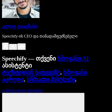
კლიფ ვაიცმანი
Speechify-ის CEO და თანადამფუძნებელი
Speechify — თქვენი
ხმოვანი AI
ასისტენტი
ტექსტიდან სიტყვაზე
.
ხმოვანი
აკრეფა
.
სწრაფი პასუხები
.
გამოსცადეთ უფასოდ