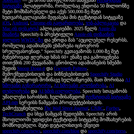
Speechify
— ეს არის მსოფლიოში წამყვანი
ტექსტიდან
სიტყვაზე
პლატფორმა, რომელსაც ენდობა 50 მილიონზე
მეტი მომხმარებელი და აქვს 500,000-ზე მეტი
ხუთვარსკვლავიანი შეფასება მის ტექსტიდან სიტყვაზე
iOS
,
Android
,
Chrome-ის გაფართოება
,
ვებ-აპლიკაცია
და
Mac-ის დესკტოპ
აპლიკაციებში. 2025 წელს
Apple-მა
მიანიჭა
Speechify-ს პრესტიჟული
Apple-ის დიზაინის
ჯილდო
WWDC-ზე
და უწოდა მას "აუცილებელ რესურსს,
რომელიც ადამიანებს ეხმარება იცხოვრონ
სრულფასოვნად." Speechify გვთავაზობს 1,000-ზე მეტ
ბუნებრივად ჟღერად ხმას 60+ ენაზე და გამოიყენება
თითქმის 200 ქვეყანაში. ცნობილი ადამიანების ხმებში
შედის
Snoop Dogg-ი
და
Gwyneth Paltrow
.
შემოქმედებისთვის და ბიზნესებისთვის
Speechify Studio
უზრუნველყოფს მოწინავე ხელსაწყოებს, მათ შორისაა
AI
ხმოვანი გენერატორი
,
AI ხმოვანი კლონირება
,
AI
დუბლირება
და
AI ხმის ცვლილება
. Speechify სთავაზობს
უმაღლესი ხარისხის, ხელმისაწვდომ
ტექსტიდან სიტყვაზე
API-ით
სერვისს წამყვანი პროდუქტებისთვის.
გამოქვეყნებულია
The Wall Street Journal
,
CNBC
,
Forbes
,
TechCrunch
და სხვა წამყვან მედიებში. Speechify არის
მსოფლიოში უდიდესი ტექსტიდან სიტყვაზე მომსახურების
მომწოდებელი. მეტი დეტალისთვის ეწვიეთ
speechify.com/news
,
speechify.com/blog
და
speechify.com/press
.