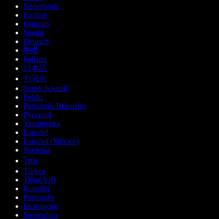
Nederlands
English
Français
Suomi
Deutsch
हिन्दी
Italiano
日本語
한국어
Norsk bokmål
Polski
Português Brasileiro
Русский
Українська
Español
Español (México)
Svenska
ไทย
Türkçe
Tiếng Việt
Română
Português
Български
Slovenčina