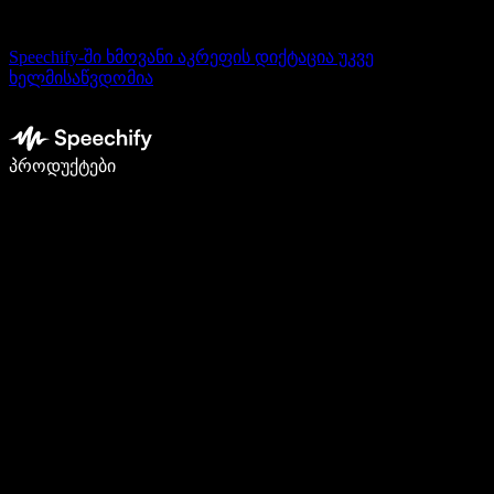
Speechify-ში ხმოვანი აკრეფის დიქტაცია უკვე
ხელმისაწვდომია
დაწერე 5-ჯერ სწრაფად ხმით კარნახით
პროდუქტები
გაიგე მეტი