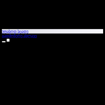
უფასოდ სცადე
გადმოწერე ახლავე
პროდუქტები
ტექსტი ხმაში
iPhone & iPad აპები
Android აპი
Chrome გაფართოება