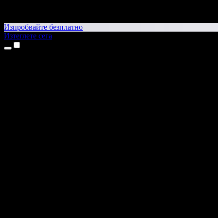
Изпробвайте безплатно
Изтеглете сега
Продукти
Текст в реч
Приложения за iPhone и iPad
Приложение за Android
Разширение за Chrome
Разширение за Edge
Уеб приложение
Приложение за Mac
Приложение за Windows