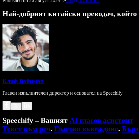
Published on
26 август 2023 г.
•
Продуктивност
Най-добрият китайски преводач, който д
Клиф Вайцман
Главен изпълнителен директор и основател на Speechify
Speechify – Вашият
AI гласов асистент
Текст към реч
.
Гласово въвеждане
.
Бърз