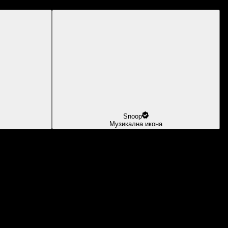
Snoop
Музикална икона