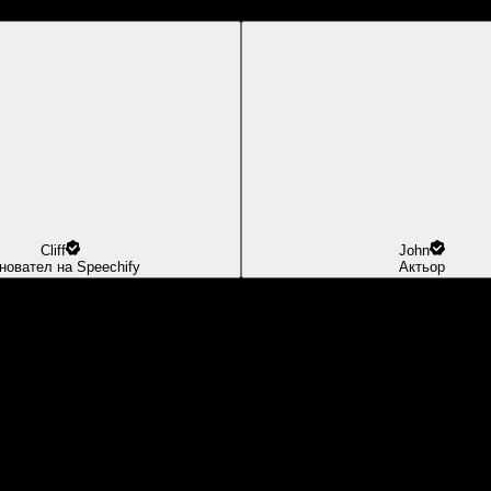
Cliff
John
новател на Speechify
Актьор