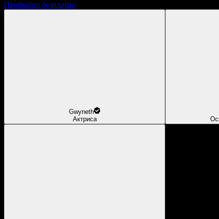
Пробвайте безплатно
Gwyneth
Актриса
Ос