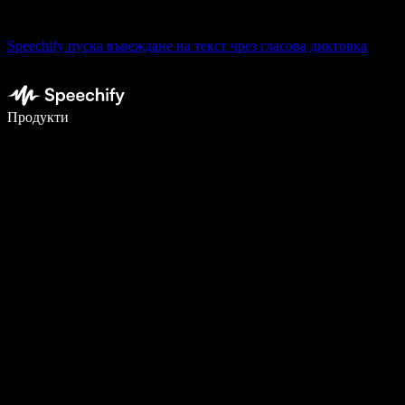
Speechify пуска въвеждане на текст чрез гласова диктовка
Пишете 5× по-бързо с гласово въвеждане
Продукти
Научете повече