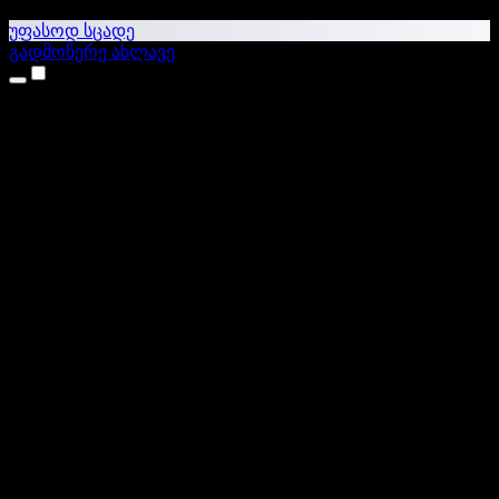
უფასოდ სცადე
გადმოწერე ახლავე
პროდუქტები
ტექსტი ხმაში
iPhone & iPad აპები
Android აპი
Chrome გაფართოება
Edge გაფართოება
ვებაპი
Mac აპი
Windows აპი