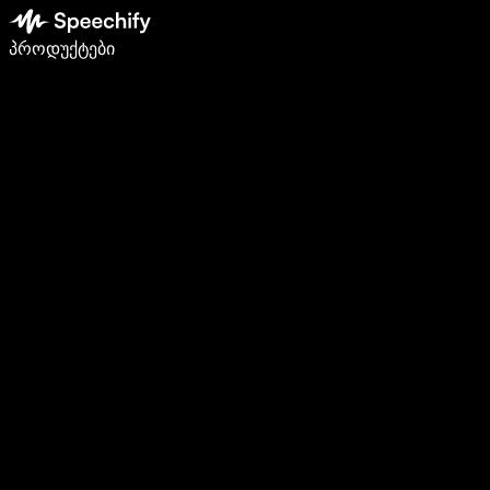
დაწერე 5-ჯერ სწრაფად ხმით კარნახით
პროდუქტები
გაიგე მეტი