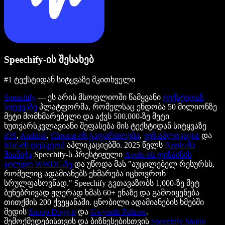
Speechify-ის შესახებ
#1 ტექსტიდან სიტყვაზე მკითხველი
Speechify
— ეს არის მსოფლიოში წამყვანი
ტექსტიდან
სიტყვაზე
პლატფორმა, რომელსაც ენდობა 50 მილიონზე
მეტი მომხმარებელი და აქვს 500,000-ზე მეტი
ხუთვარსკვლავიანი შეფასება მის ტექსტიდან სიტყვაზე
iOS
,
Android
,
Chrome-ის გაფართოება
,
ვებ-აპლიკაცია
და
Mac-ის დესკტოპ
აპლიკაციებში. 2025 წელს
Apple-მა
მიანიჭა
Speechify-ს პრესტიჟული
Apple-ის დიზაინის
ჯილდო
WWDC-ზე
და უწოდა მას "აუცილებელ რესურსს,
რომელიც ადამიანებს ეხმარება იცხოვრონ
სრულფასოვნად." Speechify გვთავაზობს 1,000-ზე მეტ
ბუნებრივად ჟღერად ხმას 60+ ენაზე და გამოიყენება
თითქმის 200 ქვეყანაში. ცნობილი ადამიანების ხმებში
შედის
Snoop Dogg-ი
და
Gwyneth Paltrow
.
შემოქმედებისთვის და ბიზნესებისთვის
Speechify Studio