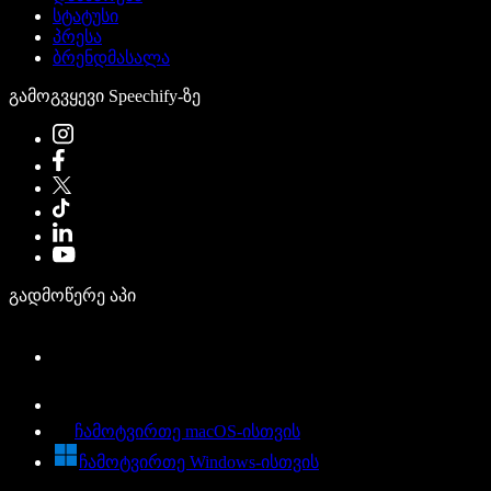
სტატუსი
პრესა
ბრენდმასალა
გამოგვყევი Speechify-ზე
გადმოწერე აპი
ჩამოტვირთე macOS-ისთვის
ჩამოტვირთე Windows-ისთვის