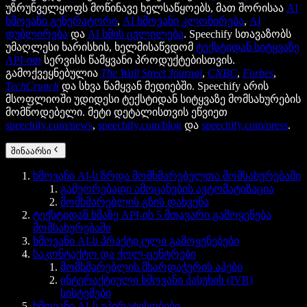
უზრუნველყოფს მოწინავე ხელსაწყოებს, მათ შორისაა
AI
ხმოვანი გენერატორი
,
AI ხმოვანი კლონირება
,
AI
დუბლირება
და
AI ხმის ცვლილება
. Speechify სთავაზობს
უმაღლესი ხარისხის, ხელმისაწვდომ
ტექსტიდან სიტყვაზე
API-ით
სერვისს წამყვანი პროდუქტებისთვის.
გამოქვეყნებულია
The Wall Street Journal
,
CNBC
,
Forbes
,
TechCrunch
და სხვა წამყვან მედიებში. Speechify არის
მსოფლიოში უდიდესი ტექსტიდან სიტყვაზე მომსახურების
მომწოდებელი. მეტი დეტალისთვის ეწვიეთ
speechify.com/news
,
speechify.com/blog
და
speechify.com/press
.
შინაარსი
ხმოვანი AI-ს ზრდა მომხმარებელთა მომსახურებაში
გამეორებადი ამოცანების ავტომატიზაცია
მომხმარებლის გზის დახვეწა
ტექსტიდან ხმაზე API-ის 5 მთავარი გამოყენება
მომსახურებაში
ხმოვანი AI-ს პრაქტიკული გამოყენებები
საკონტაქტო და ქოლ-ცენტრები
მომხმარებლის მხარდაჭერის აპები
ინტერაქტიული ხმოვანი პასუხის (IVR)
სისტემები
ხმოვანი AI-ს უპირატესობები