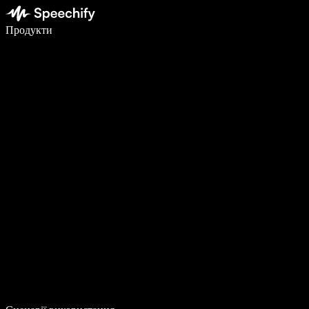
Пишіть у 5 разів швидше за допомогою голосового введення
Продукти
Дізнатися більше