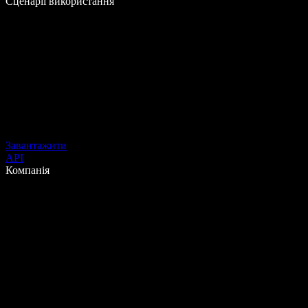
Сценарії використання
Завантажити
API
Компанія