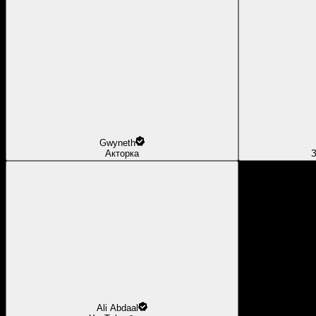
Gwyneth
Акторка
З
Ali Abdaal