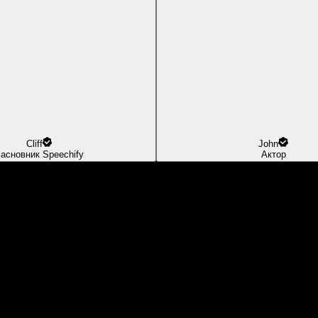
Cliff
John
асновник Speechify
Актор