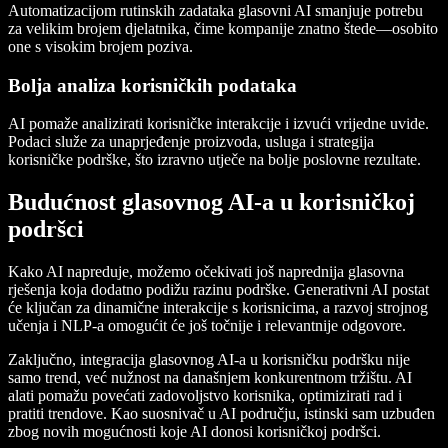
Automatizacijom rutinskih zadataka glasovni AI smanjuje potrebu
za velikim brojem djelatnika, čime kompanije znatno štede—osobito
one s visokim brojem poziva.
Bolja analiza korisničkih podataka
AI pomaže analizirati korisničke interakcije i izvući vrijedne uvide.
Podaci služe za unaprjeđenje proizvoda, usluga i strategija
korisničke podrške, što izravno utječe na bolje poslovne rezultate.
Budućnost glasovnog AI-a u korisničkoj
podršci
Kako AI napreduje, možemo očekivati još naprednija glasovna
rješenja koja dodatno podižu razinu podrške. Generativni AI postat
će ključan za dinamične interakcije s korisnicima, a razvoj strojnog
učenja i NLP‑a omogućit će još točnije i relevantnije odgovore.
Zaključno, integracija glasovnog AI‑a u korisničku podršku nije
samo trend, već nužnost na današnjem konkurentnom tržištu. AI
alati pomažu povećati zadovoljstvo korisnika, optimizirati rad i
pratiti trendove. Kao suosnivač u AI području, istinski sam uzbuđen
zbog novih mogućnosti koje AI donosi korisničkoj podršci.