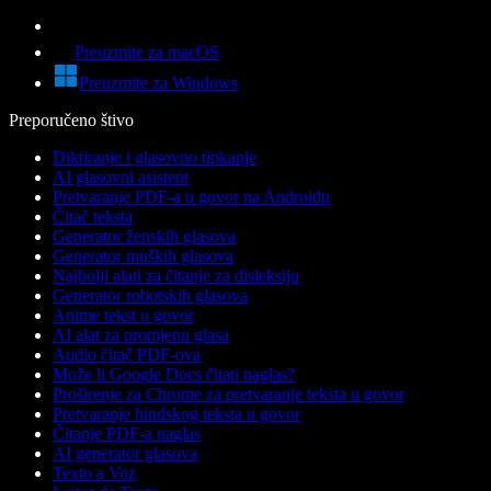
Preuzmite za macOS
Preuzmite za Windows
Preporučeno štivo
Diktiranje i glasovno tipkanje
AI glasovni asistent
Pretvaranje PDF-a u govor na Androidu
Čitač teksta
Generator ženskih glasova
Generator muških glasova
Najbolji alati za čitanje za disleksiju
Generator robotskih glasova
Anime tekst u govor
AI alat za promjenu glasa
Audio čitač PDF-ova
Može li Google Docs čitati naglas?
Proširenje za Chrome za pretvaranje teksta u govor
Pretvaranje hindskog teksta u govor
Čitanje PDF-a naglas
AI generator glasova
Texto a Voz