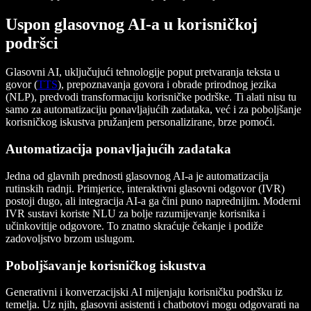
Uspon glasovnog AI-a u korisničkoj
podršci
Glasovni AI, uključujući tehnologije poput pretvaranja teksta u
govor (
TTS
), prepoznavanja govora i obrade prirodnog jezika
(NLP), predvodi transformaciju korisničke podrške. Ti alati nisu tu
samo za automatizaciju ponavljajućih zadataka, već i za poboljšanje
korisničkog iskustva pružanjem personalizirane, brze pomoći.
Automatizacija ponavljajućih zadataka
Jedna od glavnih prednosti glasovnog AI‑a je automatizacija
rutinskih radnji. Primjerice, interaktivni glasovni odgovor (IVR)
postoji dugo, ali integracija AI‑a ga čini puno naprednijim. Moderni
IVR sustavi koriste NLU za bolje razumijevanje korisnika i
učinkovitije odgovore. To znatno skraćuje čekanje i podiže
zadovoljstvo brzom uslugom.
Poboljšavanje korisničkog iskustva
Generativni i konverzacijski AI mijenjaju korisničku podršku iz
temelja. Uz njih, glasovni asistenti i chatbotovi mogu odgovarati na