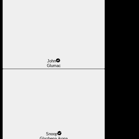
John
Glumac
Snoop
Glazbena ikona