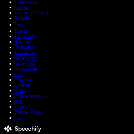
Українська
Español
Español (México)
Svenska
ไทย
Türkçe
Tiếng Việt
Română
Português
Български
ქართული
Slovenčina
Slovenščina
Eesti
Ελληνικά
Lietuvių
עברית
Bahasa Indonesia
বাংলা
Català
Bahasa Melayu
اردو