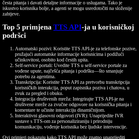
česta pitanja i davati detaljne informacije o uslugama. Tako je
iskustvo korisnika bolje, a agenti se mogu usredotočiti na složenije
zahtjeve.
Top 5 primjena
TTS API
-ja u korisničkoj
podršci
Automatski pozivi
: Koristite TTS API‑je za
telefonske pozive
,
pružajući automatske informacije korisnicima i podižući
učinkovitost, osobito kod čestih upita.
Self-service portali
: Uvedite TTS u
self-service
portale za
vođene upute, najčešća pitanja i podršku—što smanjuje
potrebu za agentima.
Transkripcija
: Koristite TTS API za pretvorbu
transkripcija
korisničkih interakcija, poput zapisnika poziva i chatova, u
zvuk za pregled i obuku.
Integracija društvenih mreža
: Integrirajte TTS API‑je na
društvene mreže
za zvučne odgovore na korisnička pitanja i
komentare te učinite interakciju dinamičnijom.
Interaktivni glasovni odgovori (IVR)
: Unaprijedite IVR
sustave s TTS‑om za personaliziraniju i prirodniju
komunikaciju, vođenje korisnika bez ljudske intervencije.
Ovi primjeri pokazuju kako TTS API može znatno unaprijediti