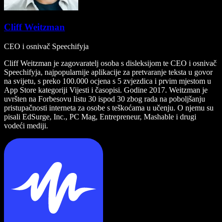
Cliff Weitzman
CEO i osnivač Speechifyja
Cliff Weitzman je zagovaratelj osoba s disleksijom te CEO i osnivač
Speechifyja, najpopularnije aplikacije za pretvaranje teksta u govor
na svijetu, s preko 100.000 ocjena s 5 zvjezdica i prvim mjestom u
App Store kategoriji Vijesti i časopisi. Godine 2017. Weitzman je
uvršten na Forbesovu listu 30 ispod 30 zbog rada na poboljšanju
pristupačnosti interneta za osobe s teškoćama u učenju. O njemu su
pisali EdSurge, Inc., PC Mag, Entrepreneur, Mashable i drugi
vodeći mediji.