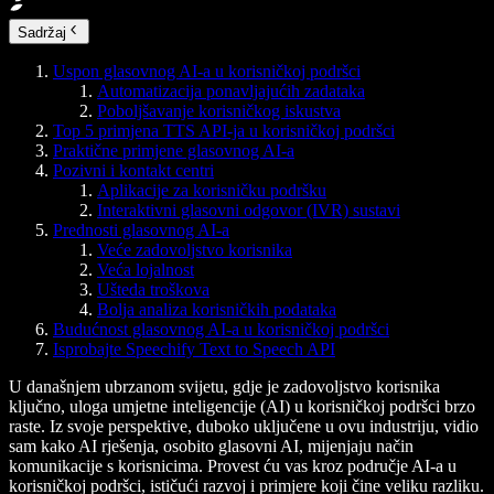
Sadržaj
Uspon glasovnog AI-a u korisničkoj podršci
Automatizacija ponavljajućih zadataka
Poboljšavanje korisničkog iskustva
Top 5 primjena TTS API-ja u korisničkoj podršci
Praktične primjene glasovnog AI-a
Pozivni i kontakt centri
Aplikacije za korisničku podršku
Interaktivni glasovni odgovor (IVR) sustavi
Prednosti glasovnog AI-a
Veće zadovoljstvo korisnika
Veća lojalnost
Ušteda troškova
Bolja analiza korisničkih podataka
Budućnost glasovnog AI-a u korisničkoj podršci
Isprobajte Speechify Text to Speech API
U današnjem ubrzanom svijetu, gdje je zadovoljstvo korisnika
ključno, uloga umjetne inteligencije (AI) u korisničkoj podršci brzo
raste. Iz svoje perspektive, duboko uključene u ovu industriju, vidio
sam kako AI rješenja, osobito glasovni AI, mijenjaju način
komunikacije s korisnicima. Provest ću vas kroz područje AI‑a u
korisničkoj podršci, ističući razvoj i primjere koji čine veliku razliku.