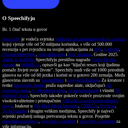
O Speechifyju
Br. 1 čitač teksta u govor
Speechify
je vodeća svjetska
platforma za pretvaranje teksta u govor
kojoj vjeruje više od 50 milijuna korisnika, s više od 500.000
recenzija s pet zvjezdica na svojim aplikacijama za
iOS
,
Android
,
Chrome ekstenziju
,
web-aplikaciju
i
Mac desktop
. Godine 2025.
Apple je dodijelio
Speechifyju prestižnu nagradu
Apple Design
Award
na
WWDC-u
, opisavši ga kao “ključni resurs koji ljudima
pomaže živjeti svoje živote”. Speechify nudi više od 1000 prirodnih
glasova na više od 60 jezika i koristi se u gotovo 200 zemalja. Među
glasovima slavnih su
Snoop Dogg
i
Gwyneth Paltrow
. Za kreatore i
tvrtke
Speechify Studio
pruža napredne alate, uključujući
AI
generator glasa
,
AI kloniranje glasa
,
AI sinkronizaciju
i vlastiti
AI
mijenjač glasa
. Speechify također pokreće vodeće proizvode svojim
visokokvalitetnim i pristupačnim
API-jem za pretvaranje teksta u
govor
. Istaknut u
The Wall Street Journalu
,
CNBC-ju
,
Forbesu
,
TechCrunchu
i drugim velikim medijima, Speechify je najveći
svjetski pružatelj usluga pretvaranja teksta u govor. Posjetite
speechify.com/news
,
speechify.com/blog
i
speechify.com/press
za
više informacija.