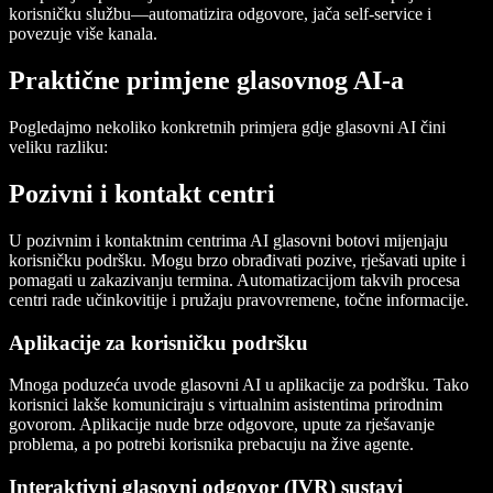
korisničku službu—automatizira odgovore, jača self-service i
povezuje više kanala.
Praktične primjene glasovnog AI-a
Pogledajmo nekoliko konkretnih primjera gdje glasovni AI čini
veliku razliku:
Pozivni i kontakt centri
U pozivnim i kontaktnim centrima AI glasovni botovi mijenjaju
korisničku podršku. Mogu brzo obrađivati pozive, rješavati upite i
pomagati u zakazivanju termina. Automatizacijom takvih procesa
centri rade učinkovitije i pružaju pravovremene, točne informacije.
Aplikacije za korisničku podršku
Mnoga poduzeća uvode glasovni AI u aplikacije za podršku. Tako
korisnici lakše komuniciraju s virtualnim asistentima prirodnim
govorom. Aplikacije nude brze odgovore, upute za rješavanje
problema, a po potrebi korisnika prebacuju na žive agente.
Interaktivni glasovni odgovor (IVR) sustavi