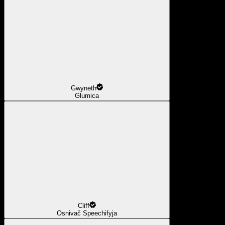
Gwyneth
Glumica
Cliff
Osnivač Speechifyja