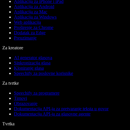
Aplikacija za iPhone i iPad
Aplikacija za Android
Aplikacija za Mac
Aplikacija za Windows
Web aplikacija
Proširenje za Chrome
Dodatak za Edge
Preuzimanje
Za kreatore
AI generator glasova
Sinkronizacija glasa
Kloniranje glasa
Speechify za poslovne korisnike
Za tvrtke
Speechify za programere
Timovi
Obrazovanje
Dokumentacija API-ja za pretvaranje teksta u govor
Dokumentacija API-ja za glasovne agente
Tvrtka