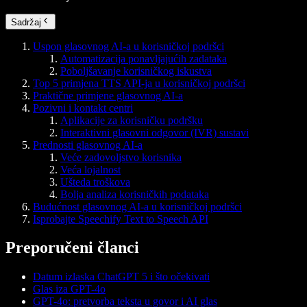
Sadržaj
Uspon glasovnog AI-a u korisničkoj podršci
Automatizacija ponavljajućih zadataka
Poboljšavanje korisničkog iskustva
Top 5 primjena TTS API-ja u korisničkoj podršci
Praktične primjene glasovnog AI-a
Pozivni i kontakt centri
Aplikacije za korisničku podršku
Interaktivni glasovni odgovor (IVR) sustavi
Prednosti glasovnog AI-a
Veće zadovoljstvo korisnika
Veća lojalnost
Ušteda troškova
Bolja analiza korisničkih podataka
Budućnost glasovnog AI-a u korisničkoj podršci
Isprobajte Speechify Text to Speech API
Preporučeni članci
Datum izlaska ChatGPT 5 i što očekivati
Glas iza GPT-4o
GPT-4o: pretvorba teksta u govor i AI glas