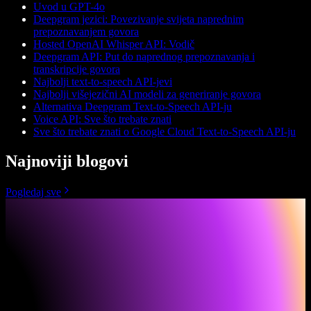
Uvod u GPT-4o
Deepgram jezici: Povezivanje svijeta naprednim
prepoznavanjem govora
Hosted OpenAI Whisper API: Vodič
Deepgram API: Put do naprednog prepoznavanja i
transkripcije govora
Najbolji text-to-speech API-jevi
Najbolji višejezični AI modeli za generiranje govora
Alternativa Deepgram Text-to-Speech API-ju
Voice API: Sve što trebate znati
Sve što trebate znati o Google Cloud Text-to-Speech API-ju
Najnoviji blogovi
Pogledaj sve