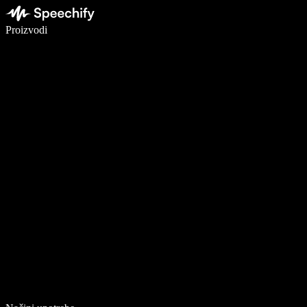
Pišite 5× brže uz glasovno diktiranje
Proizvodi
Saznajte više