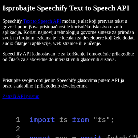
Isprobajte Speechify Text to Speech API
Speechify
Text to Speech API
moćan je alat koji pretvara tekst u
govor i poboljšava pristupačnost te korisničko iskustvo raznih
aplikacija. Koristi najnoviju tehnologiju govorne sinteze za prirodan
zvuk na brojnim jezicima te je idealan za developere koji žele dodati
audio čitanje u aplikacije, web-stranice ili e‑učenje.
Speechify API jednostavan je za korištenje i omogućuje prilagodbu:
od čitača za slabovidne do interaktivnih glasovnih sustava.
Pristupite svojim omiljenim Speechify glasovima putem API-ja –
brzo, skalabilno i prilagođeno developerima
Zatraži API pristup