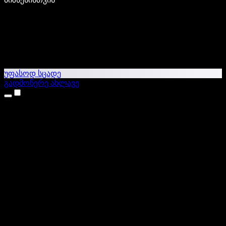
უფასოდ სცადე
გადმოწერე ახლავე
პროდუქტები
ტექსტი ხმაში
iPhone & iPad აპები
Android აპი
Chrome გაფართოება