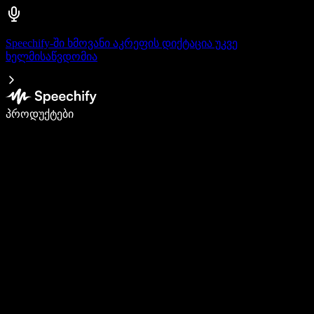
Speechify-ში ხმოვანი აკრეფის დიქტაცია უკვე
ხელმისაწვდომია
დაწერე 5-ჯერ სწრაფად ხმით კარნახით
პროდუქტები
გაიგე მეტი