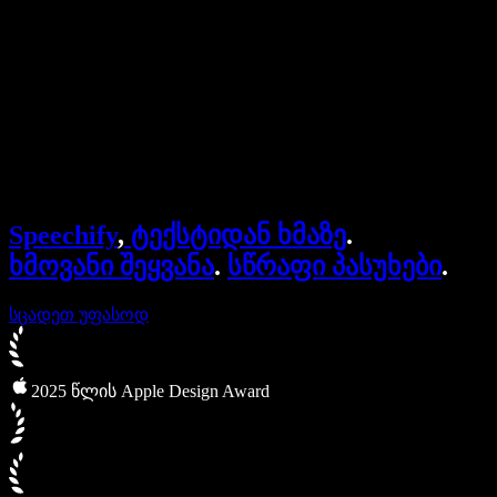
ბიზნესისთვის
Speechify ბიზნესისა და EDU-სთვის
Speechify Work-ზე წვდომა
Speechify DSA-სთვის
SIMBA ხმოვანი აგენტები
Speechify
,
ტექსტიდან ხმაზე
.
Speechify დეველოპერებისთვის
ხმოვანი შეყვანა
.
სწრაფი პასუხები
.
სცადეთ უფასოდ
2025 წლის Apple Design Award