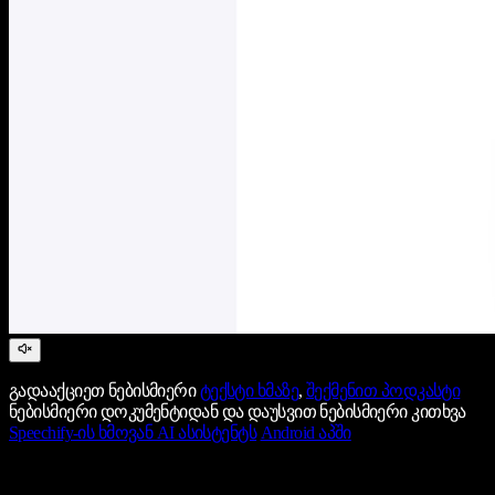
გადააქციეთ ნებისმიერი
ტექსტი ხმაზე
,
შექმენით პოდკასტი
ნებისმიერი დოკუმენტიდან და დაუსვით ნებისმიერი კითხვა
Speechify-ის ხმოვან AI ასისტენტს
Android აპში