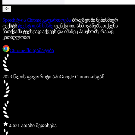
Speechify-ის
Chrome გაფართოება
ბრაუზერში ნებისმიერ
ტექსტს
ტექსტიდან ხმაზე
ფუნქციით ახმოვანებს, თქვენს
ნათქვამს ტექსტად აქცევს და იმაზეც პასუხობს, რასაც
კითხულობთ
Chrome-ში დამატება
2023 წლის ფავორიტი აპი
Google Chrome-ისგან
4.6
21 ათასი შეფასება