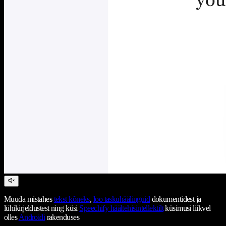
Muuda mistahes
tekst kõneks
,
loo taskuhäälinguid
dokumentidest ja
lühikirjeldustest ning küsi
Speechify häältehisintellektilt
küsimusi liikvel
olles
Androidi
rakenduses