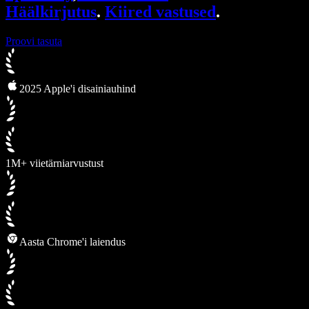
Häälkirjutus
.
Kiired vastused
.
Proovi tasuta
2025 Apple'i disainiauhind
1M+ viietärniarvustust
Aasta Chrome'i laiendus