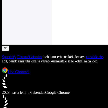
Speechify
Chrome'i laiendus
loeb brauseris ette kõik loetava
tekst kõneks
abil, paneb sinu jutu kirja ja vastab küsimustele selle kohta, mida loed
Lisa Chrome'i
2023. aasta lemmikrakendus
Google Chrome