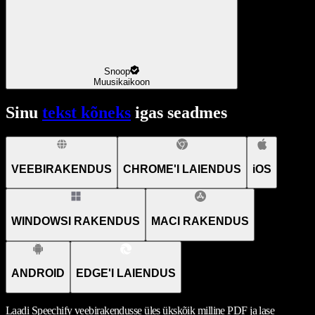
Snoop
Muusikaikoon
Sinu
tekst kõneks
igas seadmes
VEEBIRAKENDUS
CHROME'I LAIENDUS
iOS
WINDOWSI RAKENDUS
MACI RAKENDUS
ANDROID
EDGE'I LAIENDUS
Laadi Speechify veebirakendusse üles ükskõik milline PDF ja lase