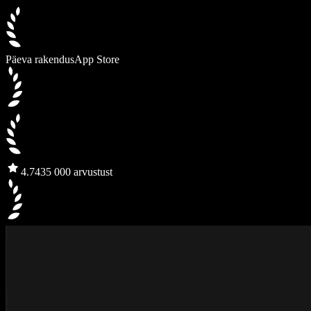
Päeva rakendus
App Store
4.7
435 000 arvustust