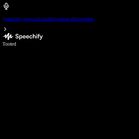
Speechify tutvustab häälekirjutuse dikteerimist
Kirjuta häälega 5× kiiremini
Tooted
Loe lähemalt