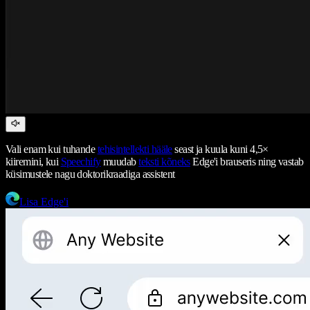
Vali enam kui tuhande
tehisintellekti hääle
seast ja kuula kuni 4,5×
kiiremini, kui
Speechify
muudab
teksti kõneks
Edge'i brauseris ning vastab
küsimustele nagu doktorikraadiga assistent
Lisa Edge'i