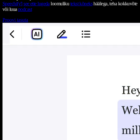
Speechify'l
see ette lugeda
loomuliku
tekst kõneks
häälega, teha kokkuvõte
või luua
podcast
Proovi tasuta