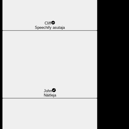
Cliff
Speechify asutaja
John
Näitleja