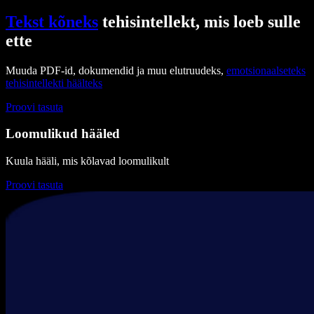
Tekst kõneks
tehisintellekt, mis loeb sulle
ette
Muuda PDF-id, dokumendid ja muu elutruudeks,
emotsionaalseteks
tehisintellekti häälteks
Proovi tasuta
Loomulikud hääled
Kuula hääli, mis kõlavad loomulikult
Proovi tasuta