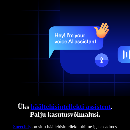
Üks
häältehisintellekti assistent
.
Palju kasutusvõimalusi.
Speechify
on sinu häältehisintellekti abiline igas seadmes