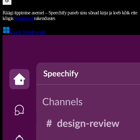
Räägi tippimise asemel – Speechify paneb sinu sõnad kirja ja loeb kõik ette
kõigis
Windowsi
rakendustes
Laadi Windowsile