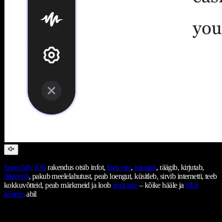
Speechify
iOS
rakendus otsib infot,
loeb ette
,
jutustab
, räägib, kirjutab,
dikteerib
, pakub meelelahutust, peab loengut, küsitleb, sirvib internetti, teeb
kokkuvõtteid, peab märkmeid ja loob
podcaste
– kõike hääle ja
tekst
kõneks
abil