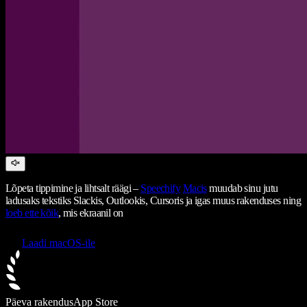
Lõpeta tippimine ja lihtsalt räägi –
Speechify
Macis
muudab sinu jutu
ladusaks tekstiks Slackis, Outlookis, Cursoris ja igas muus rakenduses ning
loeb ette kõik
, mis ekraanil on
Laadi macOS-ile
Päeva rakendus
App Store