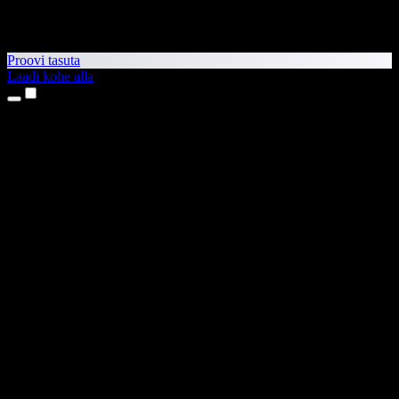
Proovi tasuta
Laadi kohe alla
Tooted
Tekst kõneks
iPhone’i ja iPadi rakendused
Androidi rakendus
Chrome’i laiendus
Edge’i laiendus
Veebirakendus
Maci rakendus
Windowsi rakendus