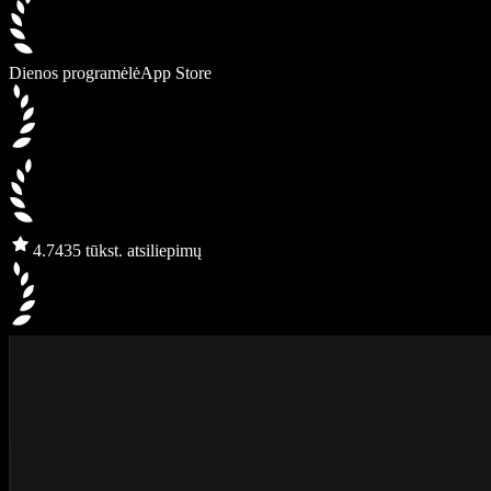
Dienos programėlė
App Store
4.7
435 tūkst. atsiliepimų