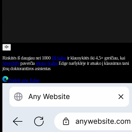
Rinkitės iš daugiau nei 1000
DI balsų
ir klausykitės iki 4,5× greičiau, kai
Speechify
paverčia
tekstą į kalbą
Edge naršyklėje ir atsako į klausimus tarsi
jūsų doktorantūros asistentas
Pridėti prie Edge