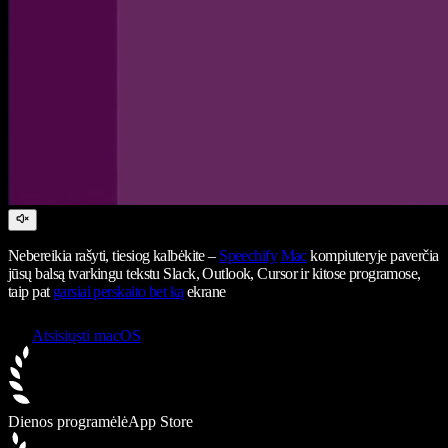
Nebereikia rašyti, tiesiog kalbėkite –
Speechify
Mac
kompiuteryje paverčia
jūsų balsą tvarkingu tekstu Slack, Outlook, Cursor ir kitose programose,
taip pat
garsiai perskaito bet ką
ekrane
Atsisiųsti macOS
Dienos programėlė
App Store