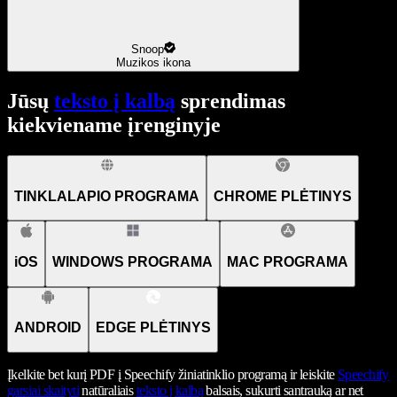
Snoop
Muzikos ikona
Jūsų
teksto į kalbą
sprendimas
kiekviename įrenginyje
TINKLALAPIO PROGRAMA
CHROME PLĖTINYS
iOS
WINDOWS PROGRAMA
MAC PROGRAMA
ANDROID
EDGE PLĖTINYS
Įkelkite bet kurį PDF į Speechify žiniatinklio programą ir leiskite
Speechify
garsiai skaityti
natūraliais
teksto į kalbą
balsais, sukurti santrauką ar net