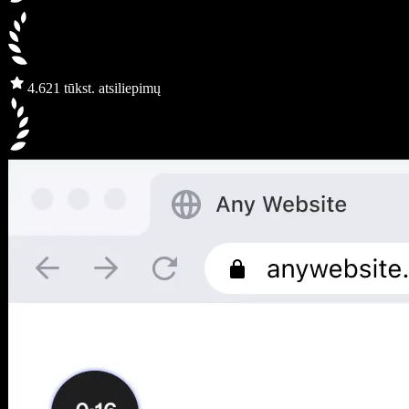
4.6
21 tūkst. atsiliepimų