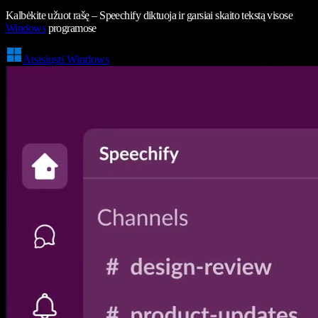
Kalbėkite užuot rašę – Speechify diktuoja ir garsiai skaito tekstą visose
Windows
programose
Atsisiųsti Windows