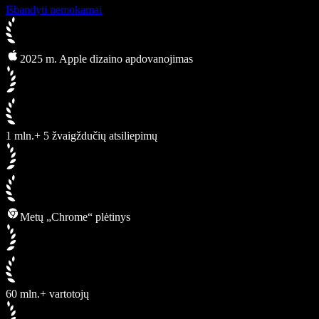
Išbandyti nemokamai
2025 m. Apple dizaino apdovanojimas
1 mln.+ 5 žvaigždučių atsiliepimų
Metų „Chrome“ plėtinys
60 mln.+ vartotojų