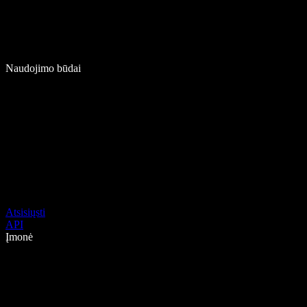
Naudojimo būdai
Atsisiųsti
API
Įmonė