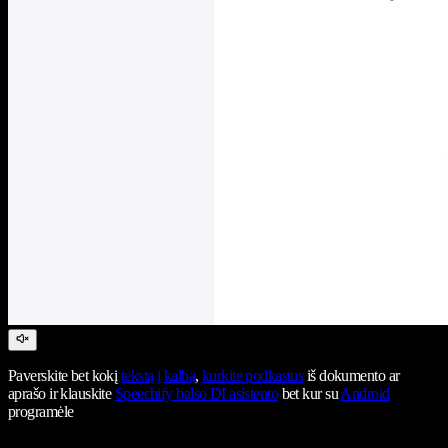
Paverskite bet kokį
tekstą į kalbą
,
kurkite podkastus
iš dokumento ar
aprašo ir klauskite
Speechify balso DI asistento
bet kur su
Android
programėle