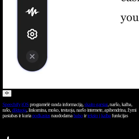
Speechify
iOS
programėlė randa informaciją,
skaito garsiai
, naršo, kalba,
rašo,
diktuoja
, linksmina, moko, testuoja, naršo internete, apibendrina, žymi
pastabas ir kuria
podkastus
naudodama
balso
ir
teksto į kalbą
funkcijas