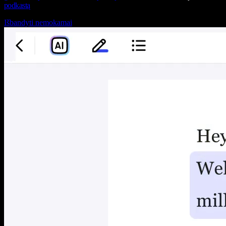
podkastą
Išbandyti nemokamai