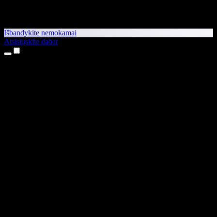
Išbandykite nemokamai
Atsisiųskite dabar
Produktai
Teksto skaitymas balsu
iPhone ir iPad programėlės
Android programėlė
Chrome plėtinys
Edge plėtinys
Interneto programėlė
Mac programėlė
Windows programėlė