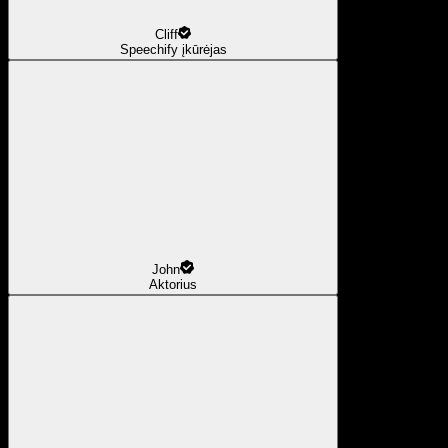
Cliff
Speechify įkūrėjas
John
Aktorius