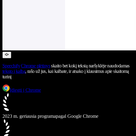
Speechify
Chrome plėtinys
skaito bet kokį tekstą naršyklėje naudodamas
teksto į kalbą
, rašo už jus, kai kalbate, ir atsako į klausimus apie skaitomą
turinį
Įdiegti į Chrome
2023 m. geriausia programa
pagal Google Chrome