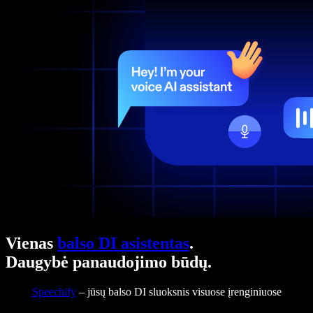
Vienas
balso DI asistentas
.
Daugybė panaudojimo būdų.
Speechify
– jūsų balso DI sluoksnis visuose įrenginiuose