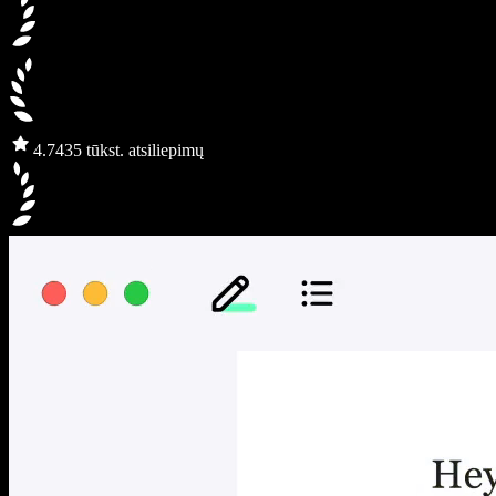
4.7
435 tūkst. atsiliepimų