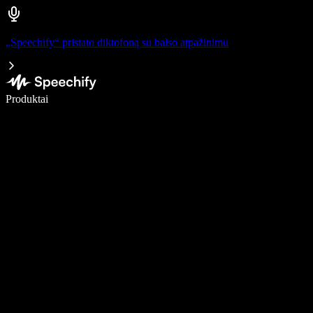
„Speechify“ pristato diktofoną su balso atpažinimu
Rašykite 5× greičiau naudodami diktavimą balsu
Produktai
Sužinokite daugiau