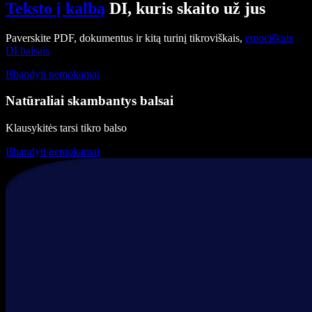
Teksto į kalbą
DI, kuris skaito už jus
Paverskite PDF, dokumentus ir kitą turinį tikroviškais,
emociškais
DI balsais
Išbandyti nemokamai
Natūraliai skambantys balsai
Klausykitės tarsi tikro balso
Išbandyti nemokamai