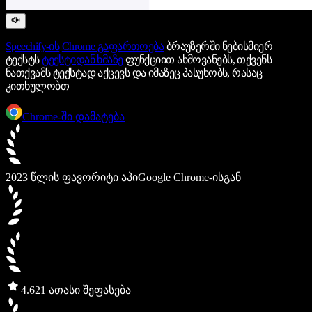
Speechify-ის
Chrome გაფართოება
ბრაუზერში ნებისმიერ
ტექსტს
ტექსტიდან ხმაზე
ფუნქციით ახმოვანებს, თქვენს
ნათქვამს ტექსტად აქცევს და იმაზეც პასუხობს, რასაც
კითხულობთ
Chrome-ში დამატება
2023 წლის ფავორიტი აპი
Google Chrome-ისგან
4.6
21 ათასი შეფასება