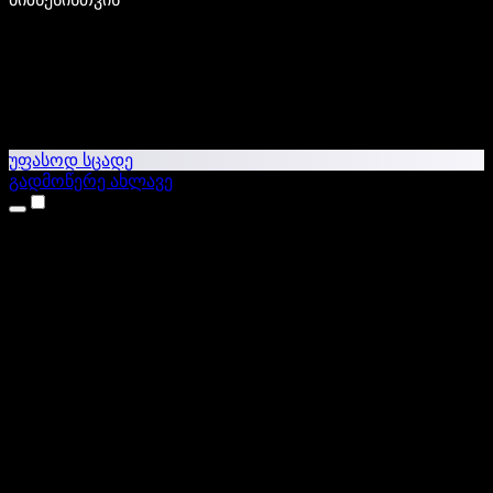
უფასოდ სცადე
გადმოწერე ახლავე
პროდუქტები
ტექსტი ხმაში
iPhone & iPad აპები
Android აპი
Chrome გაფართოება