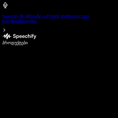
Speechify-ში ხმოვანი აკრეფის დიქტაცია უკვე
ხელმისაწვდომია
დაწერე 5-ჯერ სწრაფად ხმით კარნახით
პროდუქტები
გაიგე მეტი