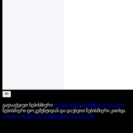
გადააქციეთ ნებისმიერი
ტექსტი ხმაზე
,
შექმენით პოდკასტი
ნებისმიერი დოკუმენტიდან და დაუსვით ნებისმიერი კითხვა
Speechify-ის ხმოვან AI ასისტენტს
Android აპში