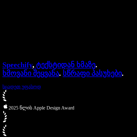
ბიზნესისთვის
Speechify ბიზნესისა და EDU-სთვის
Speechify Work-ზე წვდომა
Speechify DSA-სთვის
SIMBA ხმოვანი აგენტები
Speechify
,
ტექსტიდან ხმაზე
.
Speechify დეველოპერებისთვის
ხმოვანი შეყვანა
.
სწრაფი პასუხები
.
სცადეთ უფასოდ
2025 წლის Apple Design Award