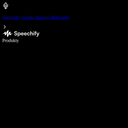
Speechify uvádza hlasové diktovanie
Píšte 5× rýchlejšie pomocou hlasového diktovania
Produkty
Zistiť viac