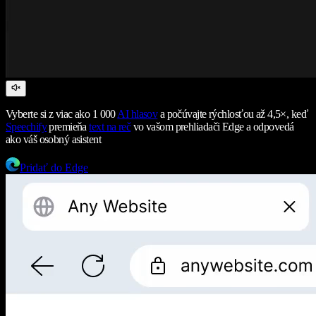
Vyberte si z viac ako 1 000
AI hlasov
a počúvajte rýchlosťou až 4,5×, keď
Speechify
premieňa
text na reč
vo vašom prehliadači Edge a odpovedá
ako váš osobný asistent
Pridať do Edge