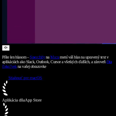
Píšte len hlasom –
Speechify
na
Macu
mení váš hlas na upravený text v
aplikáciách ako Slack, Outlook, Cursor a všetkých ďalších, a zároveň
číta
čokoľvek
na vašej obrazovke
Stiahnuť pre macOS
Aplikácia dňa
App Store