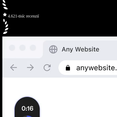
4.6
21-tisíc recenzií