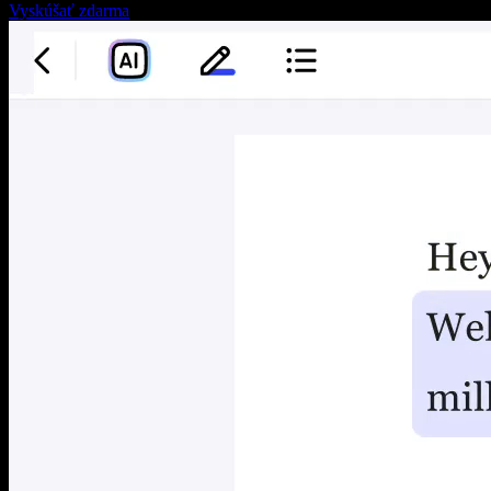
Vyskúšať zdarma