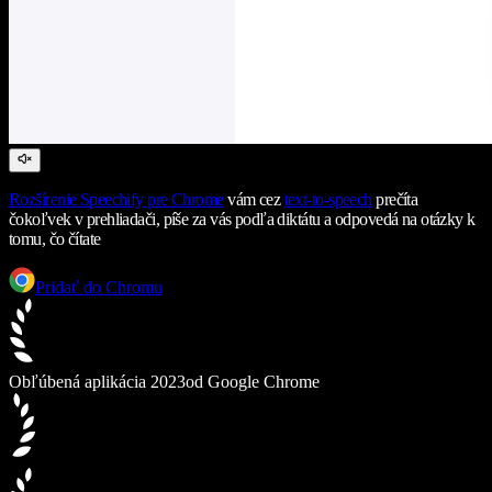
Rozšírenie Speechify pre Chrome
vám cez
text-to-speech
prečíta
čokoľvek v prehliadači, píše za vás podľa diktátu a odpovedá na otázky k
tomu, čo čítate
Pridať do Chromu
Obľúbená aplikácia 2023
od Google Chrome