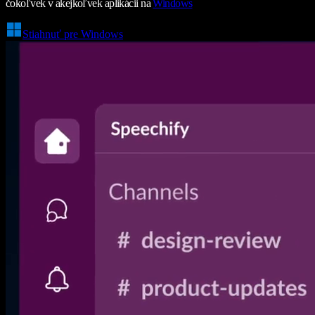
čokoľvek v akejkoľvek aplikácii na
Windows
Stiahnuť pre Windows