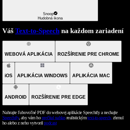
Snoop
Hudobná ikona
Váš
Text-to-Speech
na každom zariadení
WEBOVÁ APLIKÁCIA
ROZŠÍRENIE PRE CHROME
iOS
APLIKÁCIA WINDOWS
APLIKÁCIA MAC
ANDROID
ROZŠÍRENIE PRE EDGE
Nahrajte ľubovoľné PDF do webovej aplikácie Speechify a nechajte
Speechify
, aby vám ho
prečítal nahlas
realistickým
text-to-speech,
zhrnul
ho alebo z neho vytvoril
podcast