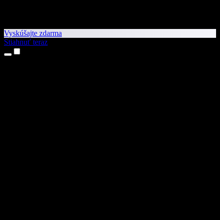
Vyskúšajte zdarma
Stiahnuť teraz
Produkty
Prevod textu na reč
Aplikácie pre iPhone a iPad
Aplikácia pre Android
Rozšírenie pre Chrome
Rozšírenie pre Edge
Webová aplikácia
Aplikácia pre Mac
Aplikácia pre Windows