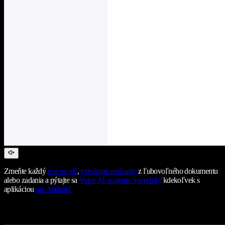
Zmeňte každý
text na reč
,
vytvárajte podcasty
z ľubovoľného dokumentu
alebo zadania a pýtajte sa
Voice AI asistenta Speechify
kdekoľvek s
aplikáciou
pre Android