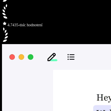
4.7
435-tisíc hodnotení