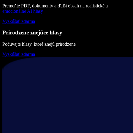
Premeňte PDF, dokumenty a ďalší obsah na realistické a
emocionálne
AI hlasy
Vyskúšať zdarma
Prirodzene znejúce hlasy
Počúvajte hlasy, ktoré znejú prirodzene
Vyskúšať zdarma