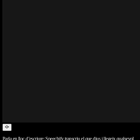
Parla en lloc d’escriure: Speechify transcriu el que dius i llegeix qualsevol