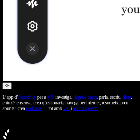
L’app d’
Speechify
per a
iOS
investiga,
llegeix
,
narra
, parla, escriu,
dicta
,
entreté, ensenya, crea qüestionaris, navega per internet, resumeix, pren
apunts i crea
podcasts
— tot amb
veu
i
text to speech