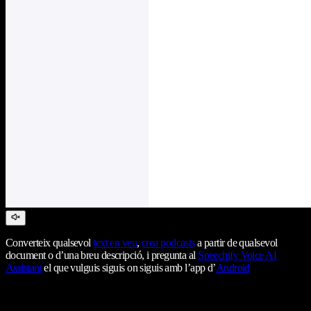
Converteix qualsevol
text en veu
,
crea podcasts
a partir de qualsevol
document o d’una breu descripció, i pregunta al
Speechify Voice AI
Assistant
el que vulguis siguis on siguis amb l’app d’
Android