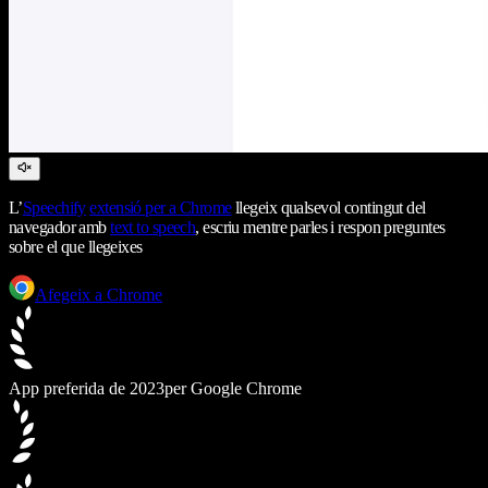
L’
Speechify
extensió per a Chrome
llegeix qualsevol contingut del
navegador amb
text to speech
, escriu mentre parles i respon preguntes
sobre el que llegeixes
Afegeix a Chrome
App preferida de 2023
per Google Chrome