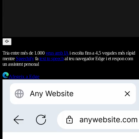
Tria entre més de 1.000
veus amb IA
i escolta fins a 4,5 vegades més ràpid
mentre
Speechify
fa
text to speech
al teu navegador Edge i et respon com
un assistent personal
Afegeix a Edge