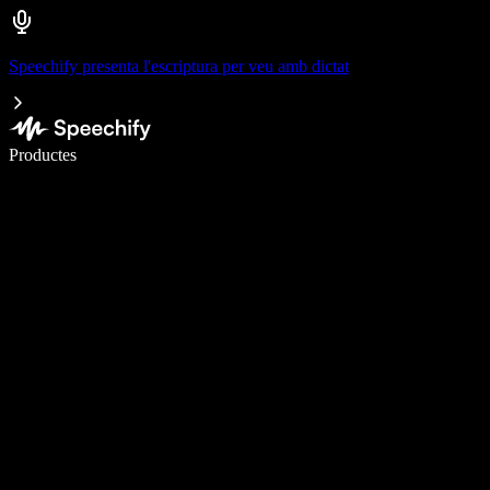
Speechify presenta l'escriptura per veu amb dictat
Escriu 5× més ràpid amb la veu
Productes
Més informació