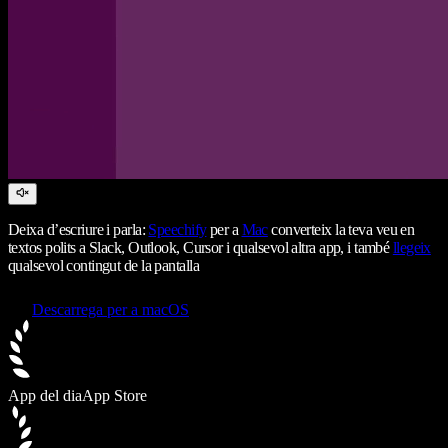
Deixa d’escriure i parla:
Speechify
per a
Mac
converteix la teva veu en
textos polits a Slack, Outlook, Cursor i qualsevol altra app, i també
llegeix
qualsevol contingut de la pantalla
Descarrega per a macOS
App del dia
App Store