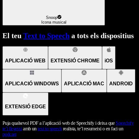
Snoop
Icona musical
El teu
Text to Speech
a tots els dispositius
APLICACIÓ WEB
EXTENSIÓ CHROME
iOS
APLICACIÓ WINDOWS
APLICACIÓ MAC
ANDROID
EXTENSIÓ EDGE
Puja qualsevol PDF a l’aplicació web de Speechify i deixa que
Speechify
te’l llegeixi
amb un
text to speech
realista, te’l resumeixi o en faci un
podcast