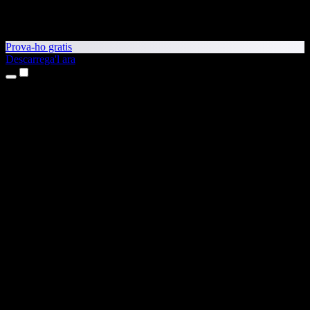
Prova-ho gratis
Descarrega'l ara
Productes
Text a veu
Aplicacions per a iPhone i iPad
Aplicació per a Android
Extensió per al Chrome
Extensió per a l'Edge
Aplicació web
Aplicació per al Mac