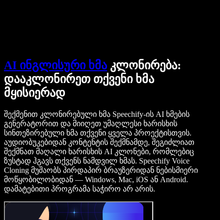
დაუკავშირდი გაყიდვების გუნდს
Speechify ბიზნესისა და EDU-სთვის
Speechify Work-ზე წვდომა
Speechify DSA-სთვის
SIMBA ხმოვანი აგენტები
Speechify დეველოპერებისთვის
AI ინგლისური ხმა
კლონირება:
დააკლონირეთ თქვენი ხმა
მყისიერად
შექმენით კლონირებული ხმა Speechify-ის AI ხმების
გენერატორით და მიიღეთ უმაღლესი ხარისხის
სინთეზირებული ხმა თქვენი ყველა პროექტისთვის.
აუდიობუკებიდან კონტენტის შექმნამდე, შეგიძლიათ
შექმნათ მაღალი ხარისხის AI კლონები, რომლებიც
ზუსტად ჰგავს თქვენს ნამდვილ ხმას. Speechify Voice
Cloning მუშაობს პირდაპირ ბრაუზერიდან ნებისმიერი
მოწყობილობიდან — Windows, Mac, iOS ან Android.
დამატებითი პროგრამა საჭირო არ არის.