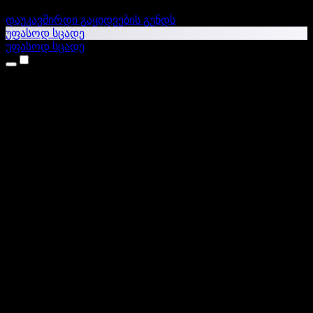
დაუკავშირდი გაყიდვების გუნდს
უფასოდ სცადე
უფასოდ სცადე
პროდუქტები
ტექსტი ხმაში
iPhone & iPad აპები
Android აპი
Chrome გაფართოება
Edge გაფართოება
ვებაპი
Mac აპი