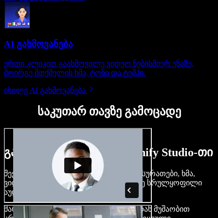
AI გახმოვანება
ერთი კლიკით გაახმოვილე ვიდეო ნებისმიერ ენაზე,
მოირგე მთქმელის ხმა, ტონი და ტემპი.
იხილე AI გახმოვანება
საკუთარ თავზე გამოცადე
გაიგე, რას შეძლებ Speechify Studio-თი
შექმენი გახმოვანება, დაამატე უფასო სურათები, ხმა,
ვიდეო, დააკლონირე შენი ხმა — ააწყე სრულყოფილი
აუდიო-ვიდეო პროექტები.
მარტივი ინტერფეისით და ბრაუზერიდან მუშაობით