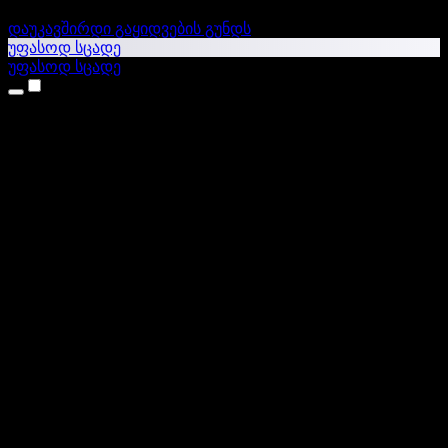
დაუკავშირდი გაყიდვების გუნდს
უფასოდ სცადე
უფასოდ სცადე
პროდუქტები
ტექსტი ხმაში
iPhone & iPad აპები
Android აპი
Chrome გაფართოება
Edge გაფართოება
ვებაპი
Mac აპი