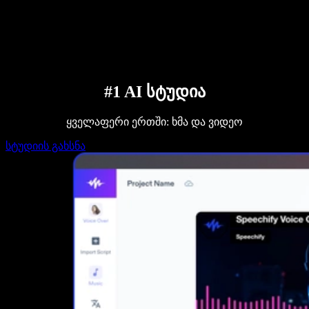
დაუკავშირდი გაყიდვების გუნდს
Speechify ბიზნესისა და EDU-სთვის
Speechify Work-ზე წვდომა
Speechify DSA-სთვის
SIMBA ხმოვანი აგენტები
Speechify დეველოპერებისთვის
#1 AI სტუდია
ყველაფერი ერთში: ხმა და ვიდეო
სტუდიის გახსნა