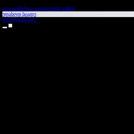
დაუკავშირდი გაყიდვების გუნდს
უფასოდ სცადე
უფასოდ სცადე
პროდუქტები
ტექსტი ხმაში
iPhone & iPad აპები
Android აპი
Chrome გაფართოება
Edge გაფართოება
ვებაპი
Mac აპი