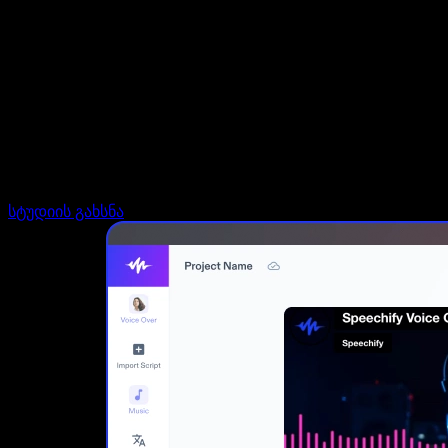
დაუკავშირდი გაყიდვების გუნდს
Speechify ბიზნესისა და EDU-სთვის
Speechify Work-ზე წვდომა
Speechify DSA-სთვის
SIMBA ხმოვანი აგენტები
Speechify დეველოპერებისთვის
სტუდიის გახსნა