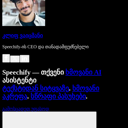
კლიფ ვაიცმანი
Speechify-ის CEO და თანადამფუძნებელი
Speechify — თქვენი
ხმოვანი AI
ასისტენტი
ტექსტიდან სიტყვაზე
.
ხმოვანი
აკრეფა
.
სწრაფი პასუხები
.
გამოსცადეთ უფასოდ