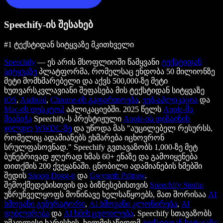
Speechify-ის შესახებ
#1 ტექსტიდან სიტყვაზე მკითხველი
Speechify
— ეს არის მსოფლიოში წამყვანი
ტექსტიდან
სიტყვაზე
პლატფორმა, რომელსაც ენდობა 50 მილიონზე
მეტი მომხმარებელი და აქვს 500,000-ზე მეტი
ხუთვარსკვლავიანი შეფასება მის ტექსტიდან სიტყვაზე
iOS
,
Android
,
Chrome-ის გაფართოება
,
ვებ-აპლიკაცია
და
Mac-ის დესკტოპ
აპლიკაციებში. 2025 წელს
Apple-მა
მიანიჭა
Speechify-ს პრესტიჟული
Apple-ის დიზაინის
ჯილდო
WWDC-ზე
და უწოდა მას "აუცილებელ რესურსს,
რომელიც ადამიანებს ეხმარება იცხოვრონ
სრულფასოვნად." Speechify გვთავაზობს 1,000-ზე მეტ
ბუნებრივად ჟღერად ხმას 60+ ენაზე და გამოიყენება
თითქმის 200 ქვეყანაში. ცნობილი ადამიანების ხმებში
შედის
Snoop Dogg-ი
და
Gwyneth Paltrow
.
შემოქმედებისთვის და ბიზნესებისთვის
Speechify Studio
უზრუნველყოფს მოწინავე ხელსაწყოებს, მათ შორისაა
AI
ხმოვანი გენერატორი
,
AI ხმოვანი კლონირება
,
AI
დუბლირება
და
AI ხმის ცვლილება
. Speechify სთავაზობს
უმაღლესი ხარისხის, ხელმისაწვდომ
ტექსტიდან სიტყვაზე