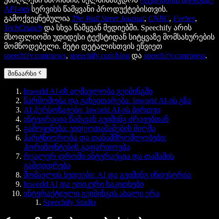
API-ით
სერვისს წამყვანი პროდუქტებისთვის.
გამოქვეყნებულია
The Wall Street Journal
,
CNBC
,
Forbes
,
TechCrunch
და სხვა წამყვან მედიებში. Speechify არის
მსოფლიოში უდიდესი ტექსტიდან სიტყვაზე მომსახურების
მომწოდებელი. მეტი დეტალისთვის ეწვიეთ
speechify.com/news
,
speechify.com/blog
და
speechify.com/press
.
შინაარსი
Inworld AI-ის აღმავლობა გეიმინგში
წარმოშობა და განვითარება: Inworld AI-ის გზა
AI პერსონაჟები: Inworld AI-ის ბირთვი
ინტეგრაცია წამყვან გეიმინგ ძრავებთან
გამოყენება: ვიდეოთამაშების მიღმა
პარტნიორობა და თანამშრომლობები:
ჰორიზონტების გაფართოება
რეალურ დროში ინტერაქცია და თამაშის
გამდიდრება
მომავლის ხედვები: AI და გეიმინგ ინდუსტრია
Inworld AI და ეთიკური საკითხები
ინტერაქტიული გეიმინგის ახალი ერა
Speechify Studio