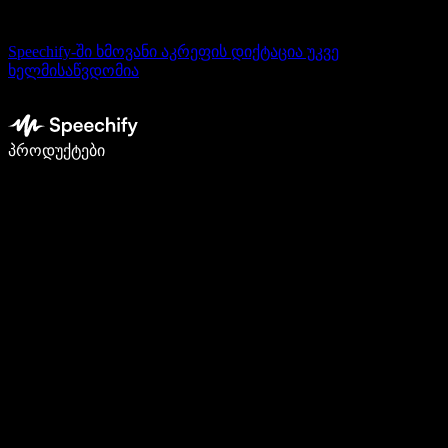
Speechify-ში ხმოვანი აკრეფის დიქტაცია უკვე
ხელმისაწვდომია
დაწერე 5-ჯერ სწრაფად ხმით კარნახით
პროდუქტები
გაიგე მეტი