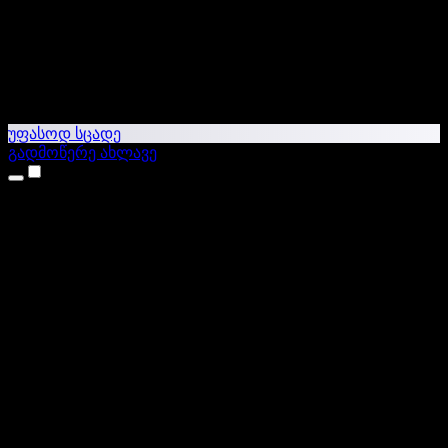
უფასოდ სცადე
გადმოწერე ახლავე
პროდუქტები
ტექსტი ხმაში
iPhone & iPad აპები
Android აპი
Chrome გაფართოება