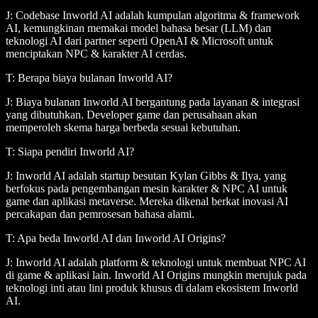
J: Codebase Inworld AI adalah kumpulan algoritma & framework
AI, kemungkinan memakai model bahasa besar (LLM) dan
teknologi AI dari partner seperti OpenAI & Microsoft untuk
menciptakan NPC & karakter AI cerdas.
T: Berapa biaya bulanan Inworld AI?
J: Biaya bulanan Inworld AI bergantung pada layanan & integrasi
yang dibutuhkan. Developer game dan perusahaan akan
memperoleh skema harga berbeda sesuai kebutuhan.
T: Siapa pendiri Inworld AI?
J: Inworld AI adalah startup besutan Kylan Gibbs & Ilya, yang
berfokus pada pengembangan mesin karakter & NPC AI untuk
game dan aplikasi metaverse. Mereka dikenal berkat inovasi AI
percakapan dan pemrosesan bahasa alami.
T: Apa beda Inworld AI dan Inworld AI Origins?
J: Inworld AI adalah platform & teknologi untuk membuat NPC AI
di game & aplikasi lain. Inworld AI Origins mungkin merujuk pada
teknologi inti atau lini produk khusus di dalam ekosistem Inworld
AI.