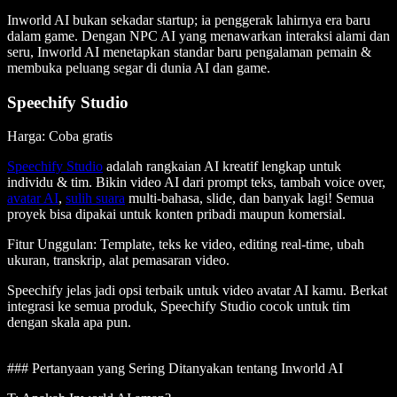
Inworld AI bukan sekadar startup; ia penggerak lahirnya era baru
dalam game. Dengan NPC AI yang menawarkan interaksi alami dan
seru, Inworld AI menetapkan standar baru pengalaman pemain &
membuka peluang segar di dunia AI dan game.
Speechify Studio
Harga: Coba gratis
Speechify Studio
adalah rangkaian AI kreatif lengkap untuk
individu & tim. Bikin video AI dari prompt teks, tambah voice over,
avatar AI
,
sulih suara
multi-bahasa, slide, dan banyak lagi! Semua
proyek bisa dipakai untuk konten pribadi maupun komersial.
Fitur Unggulan
: Template, teks ke video, editing real-time, ubah
ukuran, transkrip, alat pemasaran video.
Speechify jelas jadi opsi terbaik untuk video avatar AI kamu. Berkat
integrasi ke semua produk, Speechify Studio cocok untuk tim
dengan skala apa pun.
### Pertanyaan yang Sering Ditanyakan tentang Inworld AI