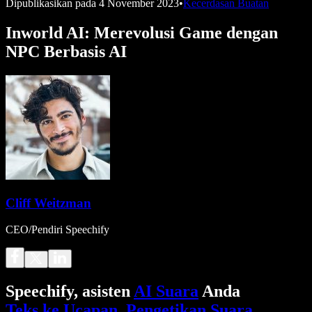
Dipublikasikan pada
4 November 2023
•
Kecerdasan Buatan
Inworld AI: Merevolusi Game dengan
NPC Berbasis AI
Cliff Weitzman
CEO/Pendiri Speechify
Speechify, asisten
AI Suara
Anda
Teks ke Ucapan
.
Pengetikan Suara
.