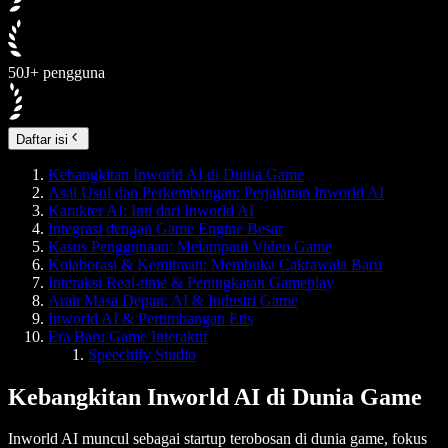
50J+ pengguna
Daftar isi
Kebangkitan Inworld AI di Dunia Game
Asal Usul dan Perkembangan: Perjalanan Inworld AI
Karakter AI: Inti dari Inworld AI
Integrasi dengan Game Engine Besar
Kasus Penggunaan: Melampaui Video Game
Kolaborasi & Kemitraan: Membuka Cakrawala Baru
Interaksi Real-time & Peningkatan Gameplay
Arah Masa Depan: AI & Industri Game
Inworld AI & Pertimbangan Etis
Era Baru Game Interaktif
Speechify Studio
Kebangkitan Inworld AI di Dunia Game
Inworld AI muncul sebagai startup terobosan di dunia game, fokus