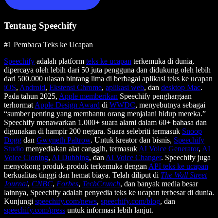
Tentang Speechify
#1 Pembaca Teks ke Ucapan
Speechify
adalah platform
teks ke ucapan
terkemuka di dunia,
dipercaya oleh lebih dari 50 juta pengguna dan didukung oleh lebih
dari 500.000 ulasan bintang lima di berbagai aplikasi teks ke ucapan
iOS
,
Android
,
Ekstensi Chrome
,
aplikasi web
, dan
desktop Mac
.
Pada tahun 2025,
Apple memberikan
Speechify penghargaan
terhormat
Apple Design Award
di
WWDC
, menyebutnya sebagai
“sumber penting yang membantu orang menjalani hidup mereka.”
Speechify menawarkan 1.000+ suara alami dalam 60+ bahasa dan
digunakan di hampir 200 negara. Suara selebriti termasuk
Snoop
Dogg
dan
Gwyneth Paltrow
. Untuk kreator dan bisnis,
Speechify
Studio
menyediakan alat canggih, termasuk
AI Voice Generator
,
AI
Voice Cloning
,
AI Dubbing
, dan
AI Voice Changer
. Speechify juga
menyokong produk-produk terkemuka dengan
API teks ke ucapan
berkualitas tinggi dan hemat biaya. Telah diliput di
The Wall Street
Journal
,
CNBC
,
Forbes
,
TechCrunch
, dan banyak media besar
lainnya, Speechify adalah penyedia teks ke ucapan terbesar di dunia.
Kunjungi
speechify.com/news
,
speechify.com/blog
, dan
speechify.com/press
untuk informasi lebih lanjut.