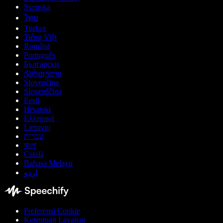
Svenska
ไทย
Türkçe
Tiếng Việt
Română
Português
Български
ქართული
Slovenčina
Slovenščina
Eesti
Hrvatski
Ελληνικά
Lietuvių
עברית
বাংলা
Català
Bahasa Melayu
اردو
Preferensi Cookie
Ketentuan Layanan