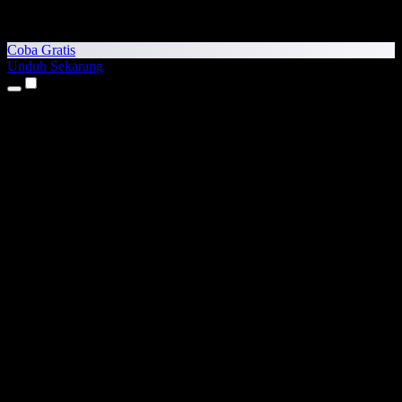
Coba Gratis
Unduh Sekarang
Produk
Teks ke Suara
Aplikasi iPhone & iPad
Aplikasi Android
Ekstensi Chrome
Ekstensi Edge
Aplikasi Web
Aplikasi Mac
Aplikasi Windows