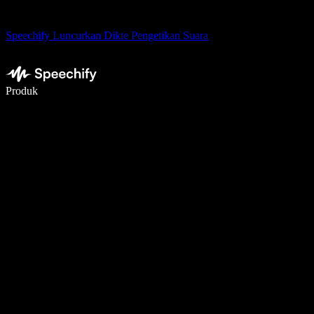
Speechify Luncurkan Dikte Pengetikan Suara
Menulis 5× lebih cepat dengan dikte suara
Produk
Pelajari lebih lanjut