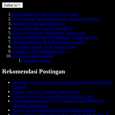
Daftar isi
Kebangkitan Inworld AI di Dunia Game
Asal Usul dan Perkembangan: Perjalanan Inworld AI
Karakter AI: Inti dari Inworld AI
Integrasi dengan Game Engine Besar
Kasus Penggunaan: Melampaui Video Game
Kolaborasi & Kemitraan: Membuka Cakrawala Baru
Interaksi Real-time & Peningkatan Gameplay
Arah Masa Depan: AI & Industri Game
Inworld AI & Pertimbangan Etis
Era Baru Game Interaktif
Speechify Studio
Rekomendasi Postingan
Generator Cerita AI: Bebaskan Kreativitas dengan Teknologi
Canggih
Editing Video AI: Revolusi Bikin Konten
Generator Logo AI Gratis: Revolusi Desain Logo
Cara Menggunakan GPT-4: Menggali Potensi Model AI
Canggih dari OpenAI
Apa Itu AI? Menjelajahi Dunia Kecerdasan Buatan
Face Generator: Menyingkap Masa Depan Potret Buatan AI