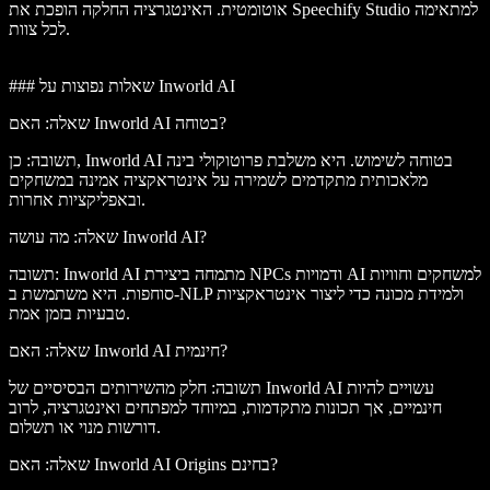
אוטומטית. האינטגרציה החלקה הופכת את Speechify Studio למתאימה
לכל צוות.
### שאלות נפוצות על Inworld AI
שאלה: האם Inworld AI בטוחה?
תשובה: כן, Inworld AI בטוחה לשימוש. היא משלבת פרוטוקולי בינה
מלאכותית מתקדמים לשמירה על אינטראקציה אמינה במשחקים
ובאפליקציות אחרות.
שאלה: מה עושה Inworld AI?
תשובה: Inworld AI מתמחה ביצירת NPCs ודמויות AI למשחקים וחוויות
סוחפות. היא משתמשת ב-NLP ולמידת מכונה כדי ליצור אינטראקציות
טבעיות בזמן אמת.
שאלה: האם Inworld AI חינמית?
תשובה: חלק מהשירותים הבסיסיים של Inworld AI עשויים להיות
חינמיים, אך תכונות מתקדמות, במיוחד למפתחים ואינטגרציה, לרוב
דורשות מנוי או תשלום.
שאלה: האם Inworld AI Origins בחינם?