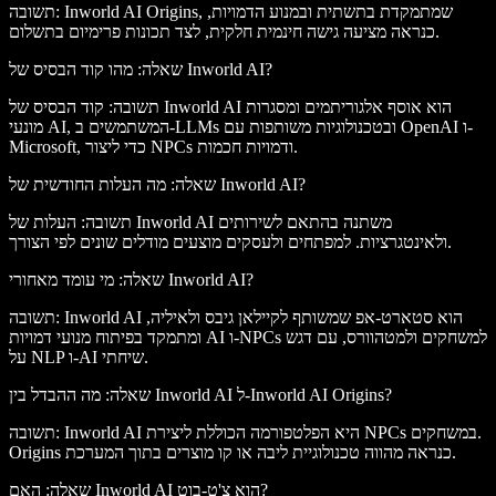
תשובה: Inworld AI Origins, שמתמקדת בתשתית ובמנוע הדמויות,
כנראה מציעה גישה חינמית חלקית, לצד תכונות פרימיום בתשלום.
שאלה: מהו קוד הבסיס של Inworld AI?
תשובה: קוד הבסיס של Inworld AI הוא אוסף אלגוריתמים ומסגרות
מונעי AI, המשתמשים ב-LLMs ובטכנולוגיות משותפות עם OpenAI ו-
Microsoft, כדי ליצור NPCs ודמויות חכמות.
שאלה: מה העלות החודשית של Inworld AI?
תשובה: העלות של Inworld AI משתנה בהתאם לשירותים
ולאינטגרציות. למפתחים ולעסקים מוצעים מודלים שונים לפי הצורך.
שאלה: מי עומד מאחורי Inworld AI?
תשובה: Inworld AI הוא סטארט-אפ שמשותף לקיילאן גיבס ולאיליה,
ומתמקד בפיתוח מנועי דמויות AI ו-NPCs למשחקים ולמטהוורס, עם דגש
על NLP ו-AI שיחתי.
שאלה: מה ההבדל בין Inworld AI ל-Inworld AI Origins?
תשובה: Inworld AI היא הפלטפורמה הכוללת ליצירת NPCs במשחקים.
Origins כנראה מהווה טכנולוגיית ליבה או קו מוצרים בתוך המערכת.
שאלה: האם Inworld AI הוא צ'ט-בוט?