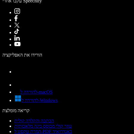
עקבו אחרי Speechify
הורידו את האפליקציה
להורדה ל-macOS
להורדה ל-Windows
קריאה מומלצת
הכתבה והקלדה קולית
עוזר קולי מבוסס בינה מלאכותית
המרת טקסט ל-PDF באנדרואיד