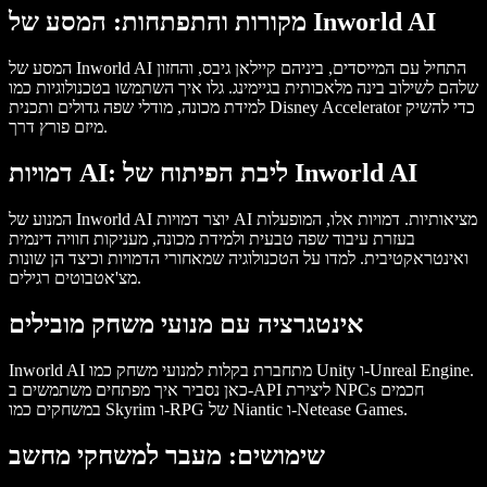
מקורות והתפתחות: המסע של Inworld AI
המסע של Inworld AI התחיל עם המייסדים, ביניהם קיילאן גיבס, והחזון
שלהם לשילוב בינה מלאכותית בגיימינג. גלו איך השתמשו בטכנולוגיות כמו
למידת מכונה, מודלי שפה גדולים ותכנית Disney Accelerator כדי להשיק
מיזם פורץ דרך.
דמויות AI: ליבת הפיתוח של Inworld AI
המנוע של Inworld AI יוצר דמויות AI מציאותיות. דמויות אלו, המופעלות
בעזרת עיבוד שפה טבעית ולמידת מכונה, מעניקות חוויה דינמית
ואינטראקטיבית. למדו על הטכנולוגיה שמאחורי הדמויות וכיצד הן שונות
מצ'אטבוטים רגילים.
אינטגרציה עם מנועי משחק מובילים
Inworld AI מתחברת בקלות למנועי משחק כמו Unity ו-Unreal Engine.
כאן נסביר איך מפתחים משתמשים ב-API ליצירת NPCs חכמים
במשחקים כמו Skyrim ו-RPG של Niantic ו-Netease Games.
שימושים: מעבר למשחקי מחשב