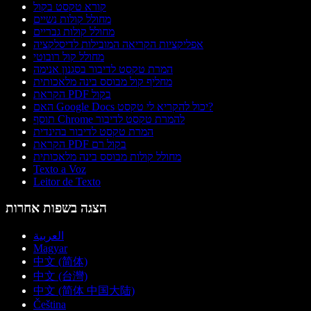
קורא טקסט בקול
מחולל קולות נשיים
מחולל קולות גבריים
אפליקציות הקריאה המובילות לדיסלקציה
מחולל קול רובוטי
המרת טקסט לדיבור בסגנון אנימה
מחליף קול מבוסס בינה מלאכותית
הקראת PDF בקול
האם Google Docs יכול להקריא לי טקסט?
תוסף Chrome להמרת טקסט לדיבור
המרת טקסט לדיבור בהינדית
הקראת PDF בקול רם
מחולל קולות מבוסס בינה מלאכותית
Texto a Voz
Leitor de Texto
הצגה בשפות אחרות
العربية
Magyar
中文 (简体)
中文 (台灣)
中文 (简体 中国大陆)
Čeština