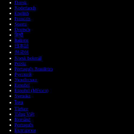
Dansk
Nederlands
English
Français
Suomi
Deutsch
हिन्दी
Italiano
日本語
한국어
Norsk bokmål
Polski
Português Brasileiro
Русский
Українська
Español
Español (México)
Svenska
ไทย
Türkçe
Tiếng Việt
Română
Português
Български