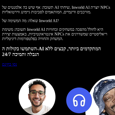
תשובה: אף שיש בה אלמנטים של AI שיחתי, Inworld AI יוצרת NPCs
מורכבים ודינמיים, המותאמים לסביבות גיימינג ווירטואליות.
שאלה: מה המשימה של Inworld AI?
תשובה: משימת Inworld AI היא לחולל מהפכה במשחקים ובחוויות
אינטראקטיביות, באמצעות יצירת NPCs ריאליסטיים שמשדרגים את
המשחק והחוויה בפלטפורמות דיגיטליות.
השתמשו בקולות ה-AI המתקדמים ביותר, קבצים ללא
הגבלה ותמיכה 24/7
נסו בחינם