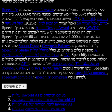
הקורא הטוב בעולם לטקסט לדיבור
היא הפלטפורמה המובילה בעולם ל
טקסט לדיבור
, שנשענת
Speechify
על למעלה מ-50 מיליון משתמשים ומגובה ביותר מ-500,000 ביקורות
הרחבת
,
Android
,
iOS
חמישה כוכבים על מוצרי הטקסט לדיבור שלה ל-
כרום
,
אפליקציית ווב
ואפליקציית
דסקטופ למק
. ב-2025,
אפל העניקה
ל-
,
WWDC
היוקרתי ב-
Apple Design Award
Speechify את פרס ה-
ותיארה אותה כ"משאב חיוני שעוזר לאנשים לחיות את חייהם."
Speechify מציעה יותר מ-1,000 קולות טבעיים ביותר מ-60 שפות,
ונמצאת בשימוש כמעט ב-200 מדינות. בין קולות הסלבריטאים ניתן
. ליוצרים ולעסקים,
Gwyneth Paltrow
ו-
Snoop Dogg
למצוא את
,
מחולל קולות AI
מספקת כלים מתקדמים, כולל
Speechify Studio
. Speechify גם מספקת
מחליף קולות AI
וגם
דיבוב AI
,
שיבוטי קול AI
יכולות טקסט לדיבור מתקדמות, איכותיות ומשתלמות למוצרים מובילים
The Wall Street
שלה. הופיעה ב-
API לטקסט לדיבור
באמצעות ה-
וגופי חדשות נוספים, Speechify
TechCrunch
,
Forbes
,
CNBC
,
Journal
,
speechify.com/news
היא ספקית טקסט לדיבור הגדולה בעולם. בקרו ב-
למידע נוסף.
speechify.com/press
ו-
speechify.com/blog
תוכן העניינים
עליית Inworld AI בעולם המשחקים
מקורות והתפתחות: המסע של Inworld AI
דמויות AI: ליבת הפיתוח של Inworld AI
אינטגרציה עם מנועי משחק מובילים