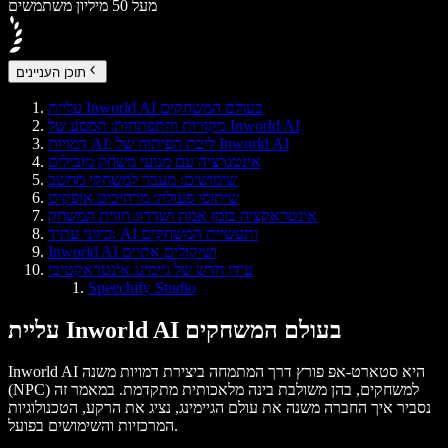
מעל 50 מיליון משתמשים
תוכן העניינים
עליית Inworld AI בעולם המשחקים
מקורות והתפתחות: המסע של Inworld AI
דמויות AI: ליבת הפיתוח של Inworld AI
אינטגרציה עם מנועי משחק מובילים
שימושים: מעבר למשחקי מחשב
שיתופי פעולה: מרחיבים אופקים
אינטראקציה בזמן אמת ושדרוג חווית המשחק
כיווני עתיד: AI ותעשיית המשחקים
Inworld AI ושיקולים אתיים
עידן חדש של גיימינג אינטראקטיבי
Speechify Studio
עליית Inworld AI בעולם המשחקים
Inworld AI היא סטארט-אפ פורץ דרך המתמחה ביצירת דמויות משנה
(NPC) למשחקים, בהן משולבת בינה מלאכותית מתקדמת. במאמר זה
נסביר איך החברה משנה את עולם הגיימינג, נציג את הרקע, הטכנולוגיות
המרכזיות והשימושים בפועל.