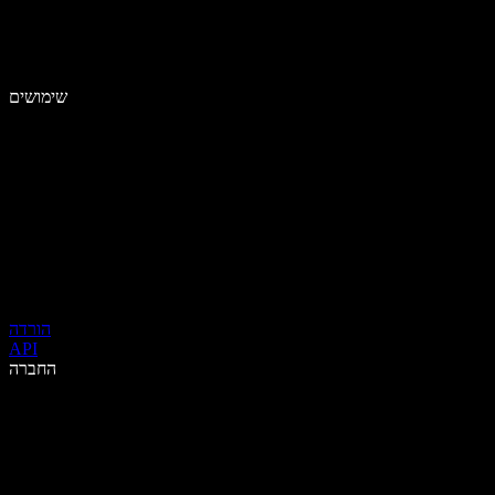
שימושים
הורדה
API
החברה