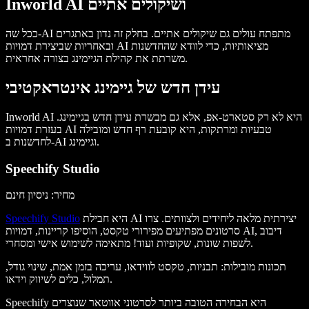
Inworld AI ושיקולים אתיים
ככל שה-AI מתפתח עולים גם שיקולים אתיים. בחלק זה נדון באתגרים
ובאחריות שביצירת דמויות AI מציאותיות, כדי לוודא שהחדשנות
משרתת את קהילת הגיימינג בצורה אחראית.
עידן חדש של גיימינג אינטראקטיבי
Inworld AI היא לא רק סטארט-אפ, אלא גם מבשרת עידן חדש בגיימינג.
בעזרת דמויות AI טבעיות ומרתקות, היא קובעת רף חדש ומובילה
לחדשנות ב-AI וגיימינג.
Speechify Studio
מחיר: ניסיון חינם
היא חבילת AI יצירתית מלאה ליחידים ולצוותים. צרו
Speechify Studio
סרטונים מפתיעים מפירורי טקסט, הוסיפו קריינות, דמויות AI, דיבוב
לשפות שונות, שקופיות ועוד! מתאימה לשימוש אישי ומסחרי.
תכונות מובילות
: תבניות, טקסט לווידאו, עריכה בזמן אמת, שינוי גודל,
תמלול, כלים לשיווק וידאו.
Speechify היא הבחירה הטובה ביותר לסרטוני אווטאר שנוצרים