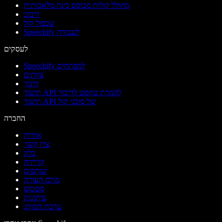
מחולל קולות מבוסס בינה מלאכותית
דיבוב
שכפול קול
Speechify לעבודה
לעסקים
Speechify למפתחים
צוותים
חינוך
תיעוד API להמרת טקסט לדיבור
תיעוד API של סוכני קול
החברה
אודות
צרו קשר
בלוג
קריירה
שותפים
מרכז העזרה
סטטוס
עיתונות
ערכת המותג