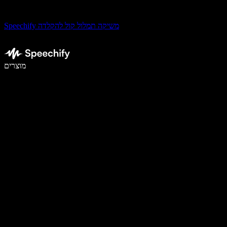
Speechify משיקה תמלול קול להקלדה
לכתוב פי 5 מהר יותר עם הכתבה קולית
מוצרים
למידע נוסף