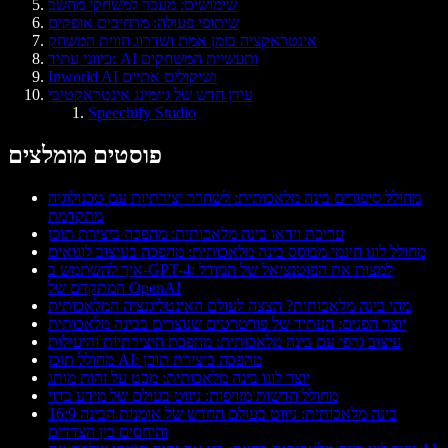
שימושים: מעבר למשחקי מחשב
שיתופי פעולה: מרחיבים אופקים
אינטראקציה בזמן אמת ושדרוג חווית המשחק
כיווני עתיד: AI ותעשיית המשחקים
Inworld AI ושיקולים אתיים
עידן חדש של גיימינג אינטראקטיבי
Speechify Studio
פוסטים מומלצים
מחולל סיפורים בינה מלאכותית: לשחרר יצירתיות עם טכנולוגיה
מתקדמת
עריכת וידאו בינה מלאכותית: מהפכה ביצירת תוכן
מחולל לוגו חינמי מבוסס בינה מלאכותית: מהפכה בעיצוב לוגואים
איך להשתמש ב-GPT-4: למצות את הפוטנציאל של המודל
המתקדם של OpenAI
מהי בינה מלאכותית? הצצה לעולם האינטליגנציה המלאכותית
יוצר הפנים: העתיד של פורטרטים שנוצרים בבינה מלאכותית
עיצוב גרפי עם בינה מלאכותית: מהפכת היצירתיות והיעילות
מחולל תוכן AI: מהפכה ביצירת תוכן
יוצר לוגו בינה מלאכותית: מבט על זהות מותג
מחולל חדשות מזויפות: ניווט בעולם של מידע בדוי
16:9 בינה מלאכותית: ניווט בעולם החדש של אומנות הבינה
והיחסים בין הצדדים