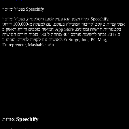
מנכ"ל ומייסד Speechify
קליף ויצמן הוא פעיל למען דיסלקסיה, מנכ"ל ומייסד Speechify,
אפליקציית טקסט־לדיבור המובילה בעולם, עם למעלה מ-100,000 דירוגי
חמישה כוכבים ודירוג ראשון ב-App Store בקטגוריית חדשות ומגזינים.
ב-2017 נבחר לרשימת פורבס "30 מתחת ל-30" בזכות קידום הנגישות
לאנשים עם לקויות למידה. הופיע ב-EdSurge, Inc., PC Mag,
Entrepreneur, Mashable ועוד.
אודות Speechify