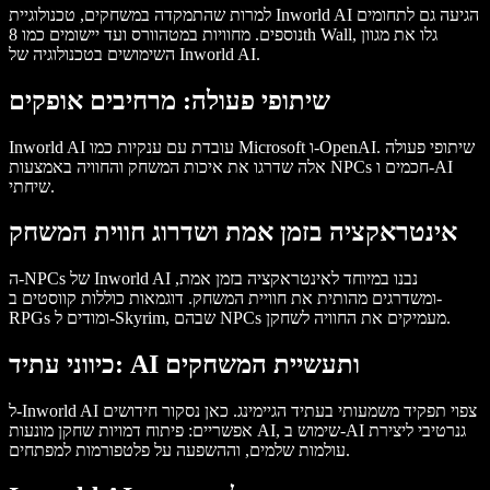
למרות שהתמקדה במשחקים, טכנולוגיית Inworld AI הגיעה גם לתחומים
נוספים. מחוויות במטהוורס ועד יישומים כמו 8th Wall, גלו את מגוון
השימושים בטכנולוגיה של Inworld AI.
שיתופי פעולה: מרחיבים אופקים
Inworld AI עובדת עם ענקיות כמו Microsoft ו-OpenAI. שיתופי פעולה
אלה שדרגו את איכות המשחק והחוויה באמצעות NPCs חכמים ו-AI
שיחתי.
אינטראקציה בזמן אמת ושדרוג חווית המשחק
ה-NPCs של Inworld AI נבנו במיוחד לאינטראקציה בזמן אמת,
ומשדרגים מהותית את חוויית המשחק. דוגמאות כוללות קווסטים ב-
RPGs ומודים ל-Skyrim, שבהם NPCs מעמיקים את החוויה לשחקן.
כיווני עתיד: AI ותעשיית המשחקים
ל-Inworld AI צפוי תפקיד משמעותי בעתיד הגיימינג. כאן נסקור חידושים
אפשריים: פיתוח דמויות שחקן מונעות AI, שימוש ב-AI גנרטיבי ליצירת
עולמות שלמים, וההשפעה על פלטפורמות למפתחים.