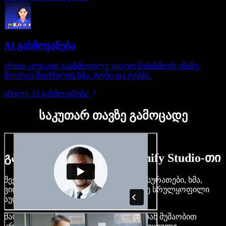
AI გახმოვანება
ერთი კლიკით გაახმოვილე ვიდეო ნებისმიერ ენაზე,
მოირგე მთქმელის ხმა, ტონი და ტემპი.
იხილე AI გახმოვანება
საკუთარ თავზე გამოცადე
გაიგე, რას შეძლებ Speechify Studio-თი
შექმენი გახმოვანება, დაამატე უფასო სურათები, ხმა,
ვიდეო, დააკლონირე შენი ხმა — ააწყე სრულყოფილი
აუდიო-ვიდეო პროექტები.
მარტივი ინტერფეისით და ბრაუზერიდან მუშაობით