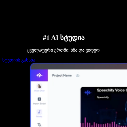
დაუკავშირდი გაყიდვების გუნდს
Speechify ბიზნესისა და EDU-სთვის
Speechify Work-ზე წვდომა
Speechify DSA-სთვის
SIMBA ხმოვანი აგენტები
Speechify დეველოპერებისთვის
#1 AI სტუდია
ყველაფერი ერთში: ხმა და ვიდეო
სტუდიის გახსნა