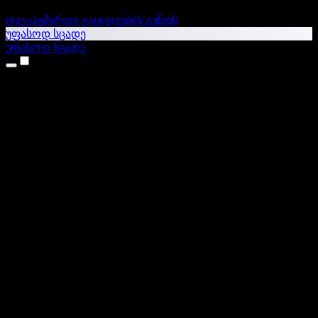
დაუკავშირდი გაყიდვების გუნდს
უფასოდ სცადე
უფასოდ სცადე
პროდუქტები
ტექსტი ხმაში
iPhone & iPad აპები
Android აპი
Chrome გაფართოება
Edge გაფართოება
ვებაპი
Mac აპი