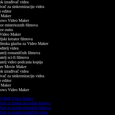
k izrađivač videa
ač za sinkronizaciju videa
editor
Maker
ws Video Maker
r misterioznih filmova
r outra
ideo Maker
jski kreator filmova
inska glazba za Video Maker
itelj videa
telj romantičnih filmova
telj sci-fi filmova
telj video podcasta kopija
ler Movie Maker
k izrađivač videa
ač za sinkronizaciju videa
editor
Maker
ws Video Maker
ASMR Video Maker
lat za izradu akcijskih filmova
Alat za izradu dramskih filmova
Alat za izradu komičnih videa