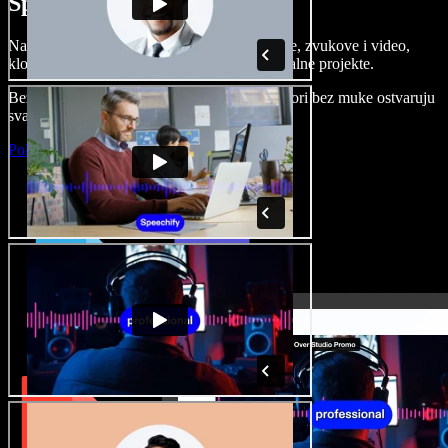
Speechify Studiju.
Napravite voice overe, dodajte besplatne slike, zvukove i video,
klonirajte svoj glas i složite sjajne audio-vizualne projekte.
Bez učenja i sve dostupno u pregledniku, autori bez muke ostvaruju
svaku kreativnu ideju.
Pokreni Studio