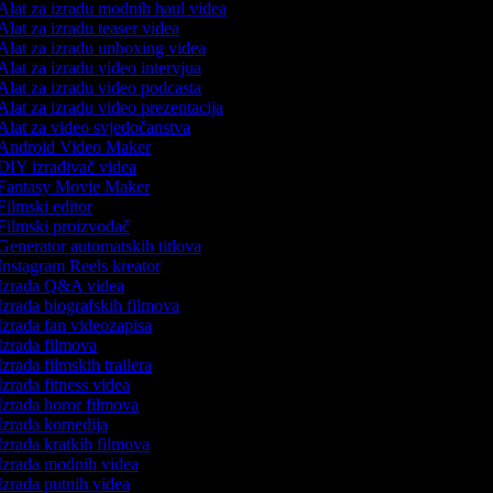
Alat za izradu modnih haul videa
lat za izradu teaser videa
Alat za izradu unboxing videa
lat za izradu video intervjua
lat za izradu video podcasta
lat za izradu video prezentacija
Alat za video svjedočanstva
Android Video Maker
DIY izrađivač videa
Fantasy Movie Maker
ilmski editor
Filmski proizvođač
enerator automatskih titlova
nstagram Reels kreator
Izrada Q&A videa
zrada biografskih filmova
zrada fan videozapisa
zrada filmova
zrada filmskih trailera
zrada fitness videa
zrada horor filmova
Izrada komedija
zrada kratkih filmova
Izrada modnih videa
zrada putnih videa