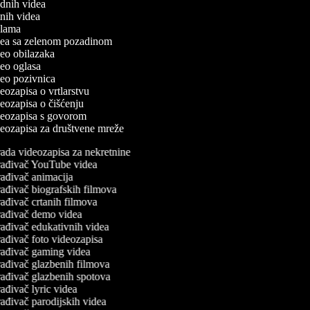
odnih videa
utnih videa
eklama
idea sa zelenom pozadinom
ideo obilazaka
ideo oglasa
ideo pozivnica
deozapisa o vrtlarstvu
ideozapisa o čišćenju
ideozapisa s govorom
ideozapisa za društvene mreže
ada videozapisa za nekretnine
ađivač YouTube videa
ađivač animacija
ađivač biografskih filmova
ađivač crtanih filmova
ađivač demo videa
ađivač edukativnih videa
ađivač foto videozapisa
ađivač gaming videa
ađivač glazbenih filmova
ađivač glazbenih spotova
ađivač lyric videa
ađivač parodijskih videa