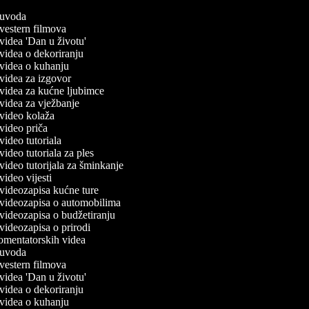
č uvoda
č vestern filmova
č videa 'Dan u životu'
č videa o dekoriranju
č videa o kuhanju
č videa za izgovor
č videa za kućne ljubimce
č videa za vježbanje
č video kolaža
č video priča
 video tutoriala
 video tutoriala za ples
 video tutorijala za šminkanje
 video vijesti
č videozapisa kućne ture
č videozapisa o automobilima
č videozapisa o budžetiranju
č videozapisa o prirodi
komentatorskih videa
č uvoda
č vestern filmova
č videa 'Dan u životu'
č videa o dekoriranju
č videa o kuhanju