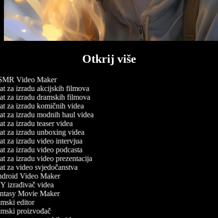
Otkrij više
MR Video Maker
t za izradu akcijskih filmova
t za izradu dramskih filmova
t za izradu komičnih videa
t za izradu modnih haul videa
t za izradu teaser videa
t za izradu unboxing videa
t za izradu video intervjua
t za izradu video podcasta
t za izradu video prezentacija
t za video svjedočanstva
droid Video Maker
 izrađivač videa
ntasy Movie Maker
mski editor
mski proizvođač