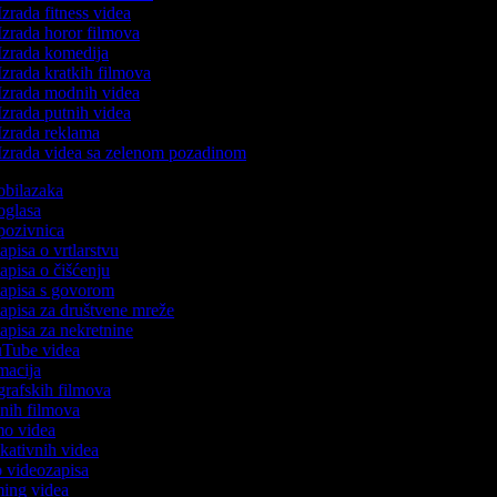
zrada fitness videa
zrada horor filmova
Izrada komedija
zrada kratkih filmova
Izrada modnih videa
zrada putnih videa
Izrada reklama
Izrada videa sa zelenom pozadinom
 obilazaka
 oglasa
 pozivnica
zapisa o vrtlarstvu
zapisa o čišćenju
ozapisa s govorom
zapisa za društvene mreže
zapisa za nekretnine
ouTube videa
imacija
ografskih filmova
tanih filmova
emo videa
ukativnih videa
to videozapisa
aming videa