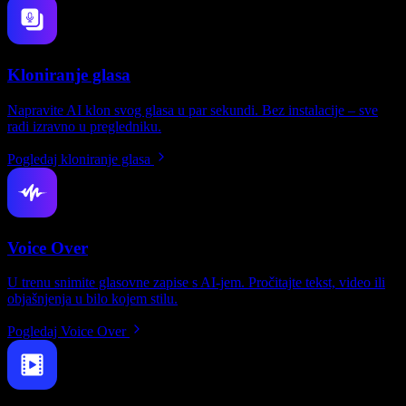
Kloniranje glasa
Napravite AI klon svog glasa u par sekundi. Bez instalacije – sve
radi izravno u pregledniku.
Pogledaj kloniranje glasa
Voice Over
U trenu snimite glasovne zapise s AI-jem. Pročitajte tekst, video ili
objašnjenja u bilo kojem stilu.
Pogledaj Voice Over