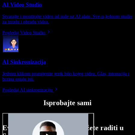
AI Video Studio
Stvarajte i montirajte video od nule uz AI alate. Sve-u-jednom studio
za izradu i obradu videa.
Pogledaj Video Studio
AI Sinkronizacija
Jednim klikom promijenite jezik bilo kojeg videa. Glas, intonacija i
brzina ostaju isti.
Pogledaj AI sinkronizaciju
Isprobajte sami
Evo malog pregleda što možete raditi u