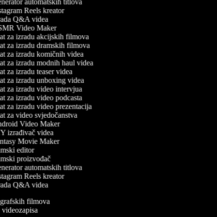
erator automatskih titlova
tagram Reels kreator
rada Q&A videa
MR Video Maker
t za izradu akcijskih filmova
t za izradu dramskih filmova
t za izradu komičnih videa
t za izradu modnih haul videa
t za izradu teaser videa
t za izradu unboxing videa
t za izradu video intervjua
t za izradu video podcasta
t za izradu video prezentacija
t za video svjedočanstva
droid Video Maker
 izrađivač videa
ntasy Movie Maker
mski editor
mski proizvođač
erator automatskih titlova
tagram Reels kreator
rada Q&A videa
iografskih filmova
an videozapisa