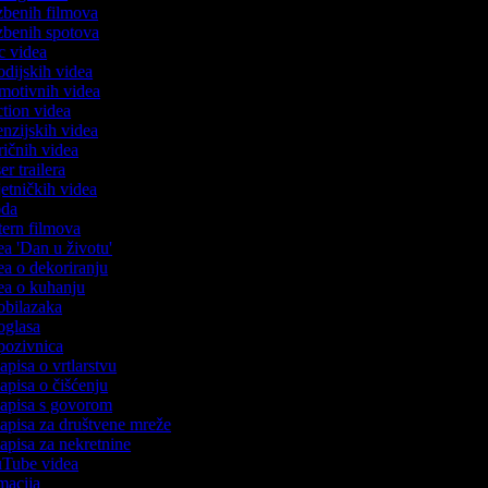
azbenih filmova
azbenih spotova
ic videa
rodijskih videa
omotivnih videa
action videa
cenzijskih videa
iričnih videa
ser trailera
jetničkih videa
voda
stern filmova
dea 'Dan u životu'
dea o dekoriranju
dea o kuhanju
 obilazaka
 oglasa
 pozivnica
zapisa o vrtlarstvu
zapisa o čišćenju
ozapisa s govorom
zapisa za društvene mreže
zapisa za nekretnine
ouTube videa
imacija