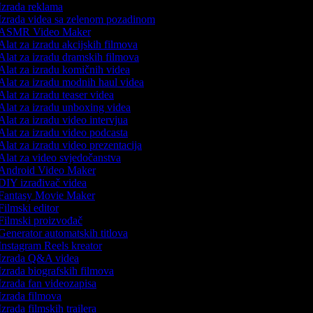
Izrada reklama
Izrada videa sa zelenom pozadinom
ASMR Video Maker
lat za izradu akcijskih filmova
Alat za izradu dramskih filmova
Alat za izradu komičnih videa
Alat za izradu modnih haul videa
lat za izradu teaser videa
Alat za izradu unboxing videa
lat za izradu video intervjua
lat za izradu video podcasta
lat za izradu video prezentacija
Alat za video svjedočanstva
Android Video Maker
DIY izrađivač videa
Fantasy Movie Maker
ilmski editor
Filmski proizvođač
enerator automatskih titlova
nstagram Reels kreator
Izrada Q&A videa
zrada biografskih filmova
zrada fan videozapisa
zrada filmova
zrada filmskih trailera