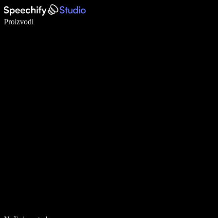
Pišite 5× brže uz glasovno diktiranje
Proizvodi
Saznajte više