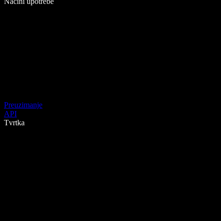
Načini upotrebe
Preuzimanje
API
Tvrtka