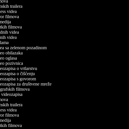
ilmova
lmskih trailera
tness videa
oror filmova
omedija
ratkih filmova
odnih videa
utnih videa
eklama
idea sa zelenom pozadinom
ideo obilazaka
ideo oglasa
ideo pozivnica
deozapisa o vrtlarstvu
ideozapisa o čišćenju
ideozapisa s govorom
ideozapisa za društvene mreže
iografskih filmova
an videozapisa
ilmova
lmskih trailera
tness videa
oror filmova
omedija
ratkih filmova