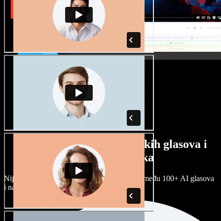
Veliki izbor muških i ženskih glasova i
raznih naglasaka
Nijedan projekt ne mora zvučati isto. Birajte među 100+ AI glasova
i naglasaka i prilagodite ih sebi.