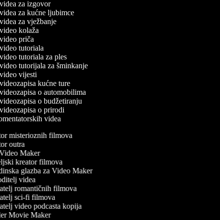
č videa za izgovor
č videa za kućne ljubimce
č videa za vježbanje
č video kolaža
č video priča
 video tutoriala
 video tutoriala za ples
 video tutorijala za šminkanje
 video vijesti
č videozapisa kućne ture
č videozapisa o automobilima
č videozapisa o budžetiranju
č videozapisa o prirodi
komentatorskih videa
r misterioznih filmova
r outra
ideo Maker
jski kreator filmova
inska glazba za Video Maker
itelj videa
telj romantičnih filmova
telj sci-fi filmova
telj video podcasta kopija
ler Movie Maker