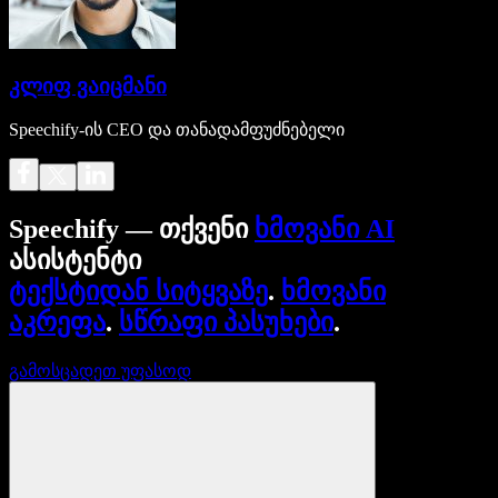
კლიფ ვაიცმანი
Speechify-ის CEO და თანადამფუძნებელი
Speechify — თქვენი
ხმოვანი AI
ასისტენტი
ტექსტიდან სიტყვაზე
.
ხმოვანი
აკრეფა
.
სწრაფი პასუხები
.
გამოსცადეთ უფასოდ