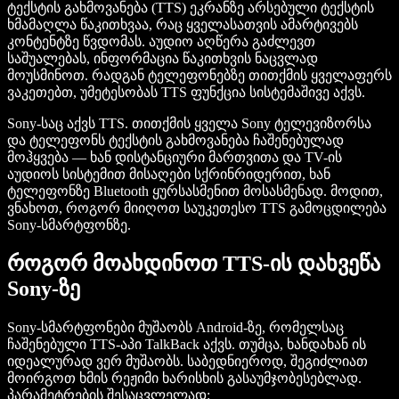
ტექსტის გახმოვანება (TTS) ეკრანზე არსებული ტექსტის
ხმამაღლა წაკითხვაა, რაც ყველასათვის ამარტივებს
კონტენტზე წვდომას. აუდიო აღწერა გაძლევთ
საშუალებას, ინფორმაცია წაკითხვის ნაცვლად
მოუსმინოთ. რადგან ტელეფონებზე თითქმის ყველაფერს
ვაკეთებთ, უმეტესობას TTS ფუნქცია სისტემაშივე აქვს.
Sony-საც აქვს TTS. თითქმის ყველა Sony ტელევიზორსა
და ტელეფონს ტექსტის გახმოვანება ჩაშენებულად
მოჰყვება — ხან დისტანციური მართვითა და TV-ის
აუდიოს სისტემით მისაღები სქრინრიდერით, ხან
ტელეფონზე Bluetooth ყურსასმენით მოსასმენად. მოდით,
ვნახოთ, როგორ მიიღოთ საუკეთესო TTS გამოცდილება
Sony-სმარტფონზე.
როგორ მოახდინოთ TTS-ის დახვეწა
Sony-ზე
Sony-სმარტფონები მუშაობს Android-ზე, რომელსაც
ჩაშენებული TTS-აპი TalkBack აქვს. თუმცა, ხანდახან ის
იდეალურად ვერ მუშაობს. საბედნიეროდ, შეგიძლიათ
მოირგოთ ხმის რეჟიმი ხარისხის გასაუმჯობესებლად.
პარამეტრების შესაცვლელად: