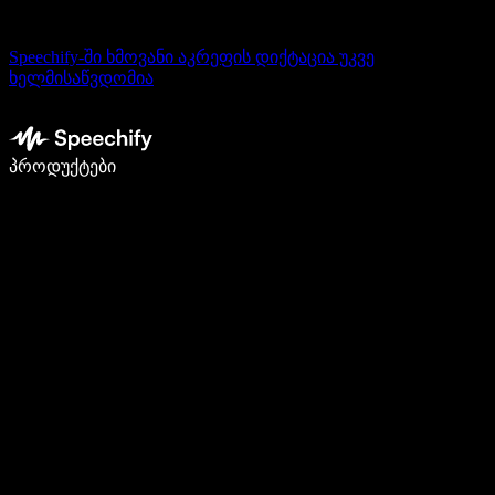
Speechify-ში ხმოვანი აკრეფის დიქტაცია უკვე
ხელმისაწვდომია
დაწერე 5-ჯერ სწრაფად ხმით კარნახით
პროდუქტები
გაიგე მეტი