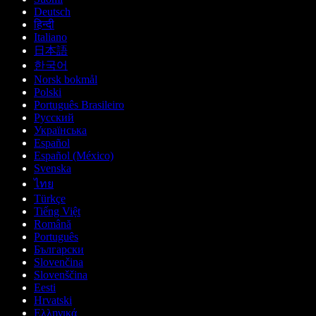
Deutsch
हिन्दी
Italiano
日本語
한국어
Norsk bokmål
Polski
Português Brasileiro
Русский
Українська
Español
Español (México)
Svenska
ไทย
Türkçe
Tiếng Việt
Română
Português
Български
Slovenčina
Slovenščina
Eesti
Hrvatski
Ελληνικά