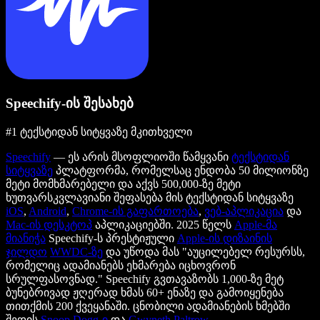
Speechify-ის შესახებ
#1 ტექსტიდან სიტყვაზე მკითხველი
Speechify
— ეს არის მსოფლიოში წამყვანი
ტექსტიდან
სიტყვაზე
პლატფორმა, რომელსაც ენდობა 50 მილიონზე
მეტი მომხმარებელი და აქვს 500,000-ზე მეტი
ხუთვარსკვლავიანი შეფასება მის ტექსტიდან სიტყვაზე
iOS
,
Android
,
Chrome-ის გაფართოება
,
ვებ-აპლიკაცია
და
Mac-ის დესკტოპ
აპლიკაციებში. 2025 წელს
Apple-მა
მიანიჭა
Speechify-ს პრესტიჟული
Apple-ის დიზაინის
ჯილდო
WWDC-ზე
და უწოდა მას "აუცილებელ რესურსს,
რომელიც ადამიანებს ეხმარება იცხოვრონ
სრულფასოვნად." Speechify გვთავაზობს 1,000-ზე მეტ
ბუნებრივად ჟღერად ხმას 60+ ენაზე და გამოიყენება
თითქმის 200 ქვეყანაში. ცნობილი ადამიანების ხმებში
შედის
Snoop Dogg-ი
და
Gwyneth Paltrow
.