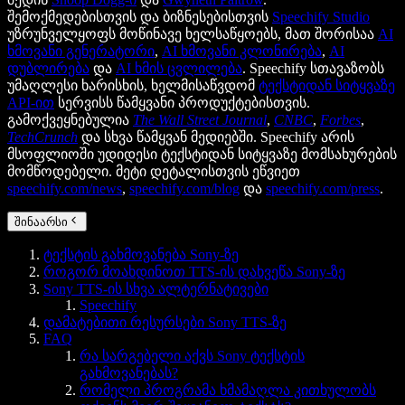
შემოქმედებისთვის და ბიზნესებისთვის
Speechify Studio
უზრუნველყოფს მოწინავე ხელსაწყოებს, მათ შორისაა
AI
ხმოვანი გენერატორი
,
AI ხმოვანი კლონირება
,
AI
დუბლირება
და
AI ხმის ცვლილება
. Speechify სთავაზობს
უმაღლესი ხარისხის, ხელმისაწვდომ
ტექსტიდან სიტყვაზე
API-ით
სერვისს წამყვანი პროდუქტებისთვის.
გამოქვეყნებულია
The Wall Street Journal
,
CNBC
,
Forbes
,
TechCrunch
და სხვა წამყვან მედიებში. Speechify არის
მსოფლიოში უდიდესი ტექსტიდან სიტყვაზე მომსახურების
მომწოდებელი. მეტი დეტალისთვის ეწვიეთ
speechify.com/news
,
speechify.com/blog
და
speechify.com/press
.
შინაარსი
ტექსტის გახმოვანება Sony-ზე
როგორ მოახდინოთ TTS-ის დახვეწა Sony-ზე
Sony TTS-ის სხვა ალტერნატივები
Speechify
დამატებითი რესურსები Sony TTS-ზე
FAQ
რა სარგებელი აქვს Sony ტექსტის
გახმოვანებას?
რომელი პროგრამა ხმამაღლა კითხულობს