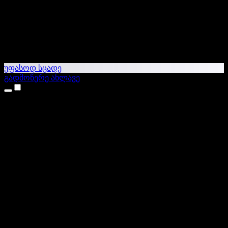
უფასოდ სცადე
გადმოწერე ახლავე
პროდუქტები
ტექსტი ხმაში
iPhone & iPad აპები
Android აპი
Chrome გაფართოება