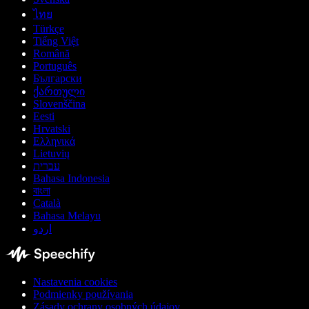
ไทย
Türkçe
Tiếng Việt
Română
Português
Български
ქართული
Slovenščina
Eesti
Hrvatski
Ελληνικά
Lietuvių
עברית
Bahasa Indonesia
বাংলা
Català
Bahasa Melayu
اردو
Nastavenia cookies
Podmienky používania
Zásady ochrany osobných údajov