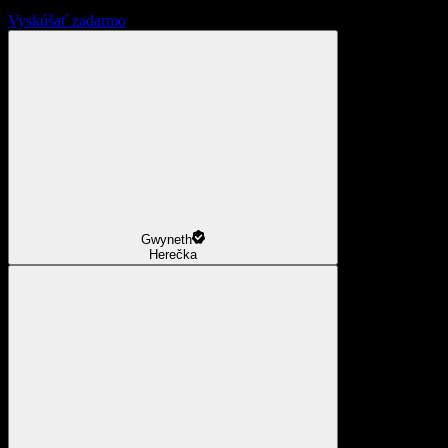
Vyskúšať zadarmo
Gwyneth
Herečka