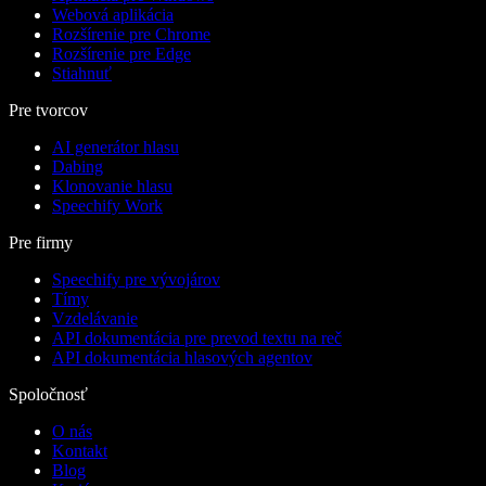
Webová aplikácia
Rozšírenie pre Chrome
Rozšírenie pre Edge
Stiahnuť
Pre tvorcov
AI generátor hlasu
Dabing
Klonovanie hlasu
Speechify Work
Pre firmy
Speechify pre vývojárov
Tímy
Vzdelávanie
API dokumentácia pre prevod textu na reč
API dokumentácia hlasových agentov
Spoločnosť
O nás
Kontakt
Blog