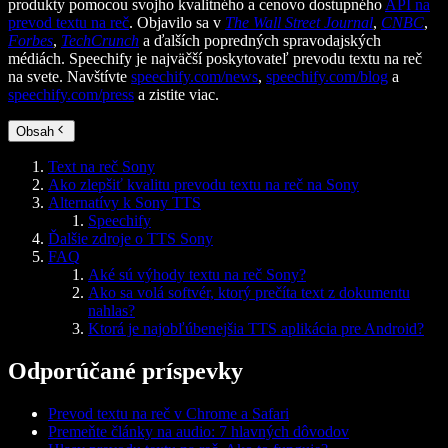
produkty pomocou svojho kvalitného a cenovo dostupného
API na
prevod textu na reč
. Objavilo sa v
The Wall Street Journal
,
CNBC
,
Forbes
,
TechCrunch
a ďalších popredných spravodajských
médiách. Speechify je najväčší poskytovateľ prevodu textu na reč
na svete. Navštívte
speechify.com/news
,
speechify.com/blog
a
speechify.com/press
a zistite viac.
Obsah
Text na reč Sony
Ako zlepšiť kvalitu prevodu textu na reč na Sony
Alternatívy k Sony TTS
Speechify
Ďalšie zdroje o TTS Sony
FAQ
Aké sú výhody textu na reč Sony?
Ako sa volá softvér, ktorý prečíta text z dokumentu
nahlas?
Ktorá je najobľúbenejšia TTS aplikácia pre Android?
Odporúčané príspevky
Prevod textu na reč v Chrome a Safari
Premeňte články na audio: 7 hlavných dôvodov