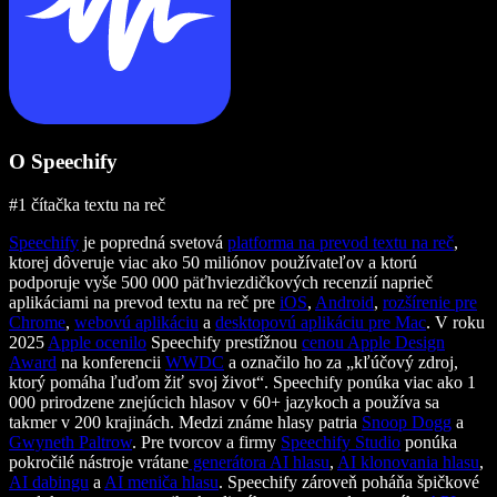
O Speechify
#1 čítačka textu na reč
Speechify
je popredná svetová
platforma na prevod textu na reč
,
ktorej dôveruje viac ako 50 miliónov používateľov a ktorú
podporuje vyše 500 000 päťhviezdičkových recenzií naprieč
aplikáciami na prevod textu na reč pre
iOS
,
Android
,
rozšírenie pre
Chrome
,
webovú aplikáciu
a
desktopovú aplikáciu pre Mac
. V roku
2025
Apple ocenilo
Speechify prestížnou
cenou Apple Design
Award
na konferencii
WWDC
a označilo ho za „kľúčový zdroj,
ktorý pomáha ľuďom žiť svoj život“. Speechify ponúka viac ako 1
000 prirodzene znejúcich hlasov v 60+ jazykoch a používa sa
takmer v 200 krajinách. Medzi známe hlasy patria
Snoop Dogg
a
Gwyneth Paltrow
. Pre tvorcov a firmy
Speechify Studio
ponúka
pokročilé nástroje vrátane
generátora AI hlasu
,
AI klonovania hlasu
,
AI dabingu
a
AI meniča hlasu
. Speechify zároveň poháňa špičkové