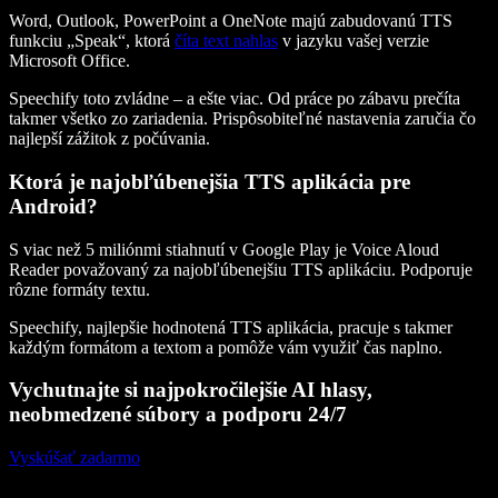
Word, Outlook, PowerPoint a OneNote majú zabudovanú TTS
funkciu „Speak“, ktorá
číta text nahlas
v jazyku vašej verzie
Microsoft Office.
Speechify toto zvládne – a ešte viac. Od práce po zábavu prečíta
takmer všetko zo zariadenia. Prispôsobiteľné nastavenia zaručia čo
najlepší zážitok z počúvania.
Ktorá je najobľúbenejšia TTS aplikácia pre
Android?
S viac než 5 miliónmi stiahnutí v Google Play je Voice Aloud
Reader považovaný za najobľúbenejšiu TTS aplikáciu. Podporuje
rôzne formáty textu.
Speechify, najlepšie hodnotená TTS aplikácia, pracuje s takmer
každým formátom a textom a pomôže vám využiť čas naplno.
Vychutnajte si najpokročilejšie AI hlasy,
neobmedzené súbory a podporu 24/7
Vyskúšať zadarmo