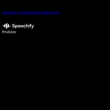
Speechify uvádza hlasové diktovanie
Píšte 5× rýchlejšie pomocou hlasového diktovania
Produkty
Zistiť viac