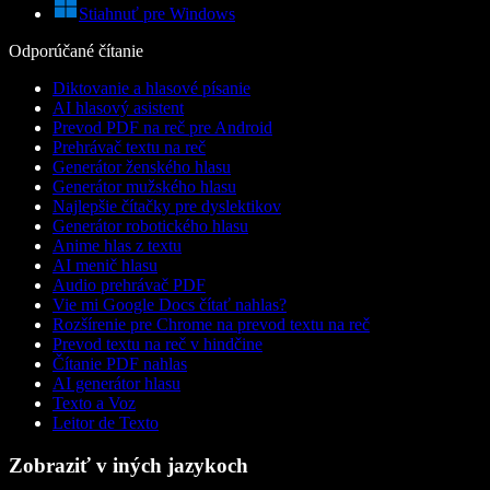
Stiahnuť pre Windows
Odporúčané čítanie
Diktovanie a hlasové písanie
AI hlasový asistent
Prevod PDF na reč pre Android
Prehrávač textu na reč
Generátor ženského hlasu
Generátor mužského hlasu
Najlepšie čítačky pre dyslektikov
Generátor robotického hlasu
Anime hlas z textu
AI menič hlasu
Audio prehrávač PDF
Vie mi Google Docs čítať nahlas?
Rozšírenie pre Chrome na prevod textu na reč
Prevod textu na reč v hindčine
Čítanie PDF nahlas
AI generátor hlasu
Texto a Voz
Leitor de Texto
Zobraziť v iných jazykoch