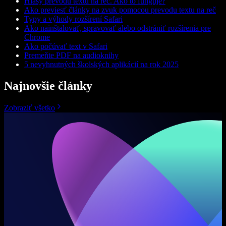
Hlasy prevodu textu na reč. Ako to funguje?
Ako previesť články na zvuk pomocou prevodu textu na reč
Typy a výhody rozšírení Safari
Ako nainštalovať, spravovať alebo odstrániť rozšírenia pre
Chrome
Ako počúvať text v Safari
Premeňte PDF na audioknihy
5 nevyhnutných školských aplikácií na rok 2025
Najnovšie články
Zobraziť všetko