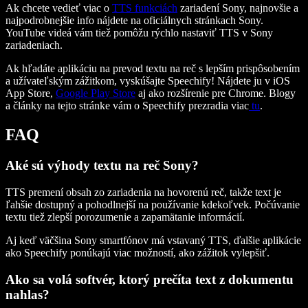
Ak chcete vedieť viac o
TTS funkciách
zariadení Sony, najnovšie a
najpodrobnejšie info nájdete na oficiálnych stránkach Sony.
YouTube videá vám tiež pomôžu rýchlo nastaviť TTS v Sony
zariadeniach.
Ak hľadáte aplikáciu na prevod textu na reč s lepším prispôsobením
a užívateľským zážitkom, vyskúšajte Speechify! Nájdete ju v iOS
App Store,
Google Play Store
aj ako rozšírenie pre Chrome. Blogy
a články na tejto stránke vám o Speechify prezradia viac
tu
.
FAQ
Aké sú výhody textu na reč Sony?
TTS premení obsah zo zariadenia na hovorenú reč, takže text je
ľahšie dostupný a pohodlnejší na používanie kdekoľvek. Počúvanie
textu tiež zlepší porozumenie a zapamätanie informácií.
Aj keď väčšina Sony smartfónov má vstavaný TTS, ďalšie aplikácie
ako Speechify ponúkajú viac možností, ako zážitok vylepšiť.
Ako sa volá softvér, ktorý prečíta text z dokumentu
nahlas?