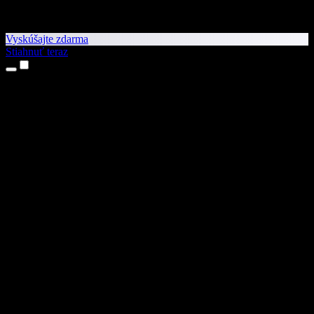
Vyskúšajte zdarma
Stiahnuť teraz
Produkty
Prevod textu na reč
Aplikácie pre iPhone a iPad
Aplikácia pre Android
Rozšírenie pre Chrome
Rozšírenie pre Edge
Webová aplikácia
Aplikácia pre Mac
Aplikácia pre Windows