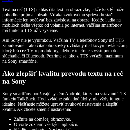
Text na reč (TTS) nahlas číta text na obrazovke, takže každý môže
pohodlne prijímať obsah. Vďaka zvukovému sprievodu stačí
informácie len počúvať bez závislosti na obraze. Keďže ľudia na
mobiloch riešia všetko od volania po internet, väčšina smartfónov
má funkciu TTS už v systéme.
Ani Sony nie je výnimkou. Väčšina TV a telefónov Sony má TTS
zabudované – ako čítač obrazovky ovládaný diaľkovým ovládačom,
ktorý hrá cez TV reproduktory, alebo v telefóne s výstupom do
slúchadiel či Bluetooth. Pozrime sa, ako z TTS vyťažiť maximum
na Sony smartfóne.
Ako zlepšiť kvalitu prevodu textu na reč
na Sony
Sony smartfóny používajú systém Android, ktorý má vstavanú TTS
funkciu TalkBack. Hoci zvládne základné úlohy, nie vždy funguje
ideálne. Našťastie môžete upraviť zvukové nastavenia a zlepšiť
kvalitu. Ak chcete zmeniť nastavenia:
Začnite na domácej obrazovke.
Otvorte zoznam všetkých aplikácií.
Nájdite a vyberte „Nastavenia“.