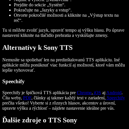
Prejdite do sekcie „Systém“.
Pokračujte na „Jazyky a vstup“.
Otvorte pokročilé možnosti a kliknite na „Výstup textu na
reč“.
Tu si môžete zvoliť jazyk, upraviť tempo aj výšku hlasu. Po úprave
nastavení kliknite na tlačidlo prehratia a vyskúšajte zmeny.
Alternatívy k Sony TTS
Nemusíte sa spoliehať len na predinštalovanú TTS aplikáciu. Iné
aplikácie môžu ponúknuť viac funkcií aj možností, ktoré vám môžu
lepšie vyhovovať.
Speechify
Speechify je špičková TTS aplikácia pre
Chrome
,
iOS
aj
Android
.
Číta weby,
PDF
, články aj takmer každý text v zariadení,
Speechify
prečíta všetko! Vyberte si z rôznych hlasov, akcentov a úrovní,
upravte výšku a rýchlosť – nájdete nastavenie ideálne pre vás.
Ďalšie zdroje o TTS Sony