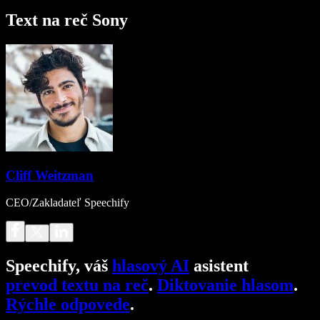
Text na reč Sony
Cliff Weitzman
CEO/Zakladateľ Speechify
Speechify, váš
hlasový AI
asistent
prevod textu na reč
.
Diktovanie hlasom
.
Rýchle odpovede
.