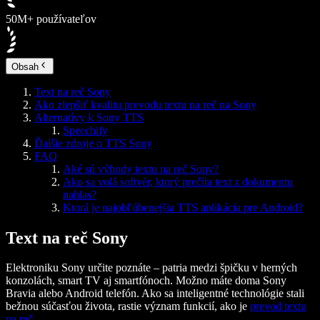
50M+ používateľov
Obsah
Text na reč Sony
Ako zlepšiť kvalitu prevodu textu na reč na Sony
Alternatívy k Sony TTS
Speechify
Ďalšie zdroje o TTS Sony
FAQ
Aké sú výhody textu na reč Sony?
Ako sa volá softvér, ktorý prečíta text z dokumentu
nahlas?
Ktorá je najobľúbenejšia TTS aplikácia pre Android?
Text na reč Sony
Elektroniku Sony určite poznáte – patria medzi špičku v herných
konzolách, smart TV aj smartfónoch. Možno máte doma Sony
Bravia alebo Android telefón. Ako sa inteligentné technológie stali
bežnou súčasťou života, rastie význam funkcií, ako je
prevod textu
na reč
.