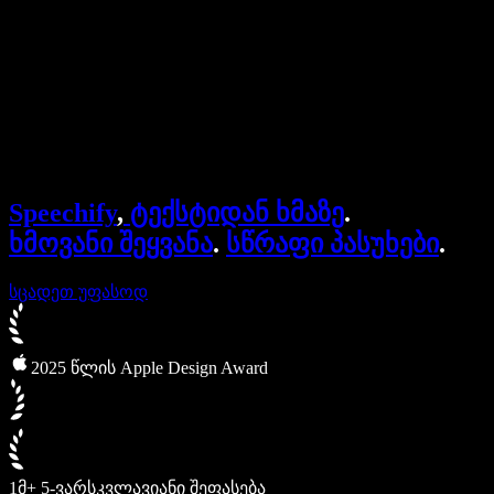
Speechify ბიზნესისა და EDU-სთვის
Speechify Work-ზე წვდომა
Speechify DSA-სთვის
SIMBA ხმოვანი აგენტები
Speechify
,
ტექსტიდან ხმაზე
.
Speechify დეველოპერებისთვის
ხმოვანი შეყვანა
.
სწრაფი პასუხები
.
სცადეთ უფასოდ
2025 წლის Apple Design Award
1მ+ 5-ვარსკვლავიანი შეფასება