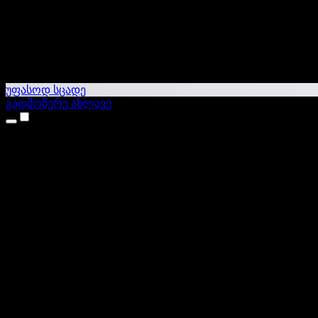
უფასოდ სცადე
გადმოწერე ახლავე
პროდუქტები
ტექსტი ხმაში
iPhone & iPad აპები
Android აპი
Chrome გაფართოება