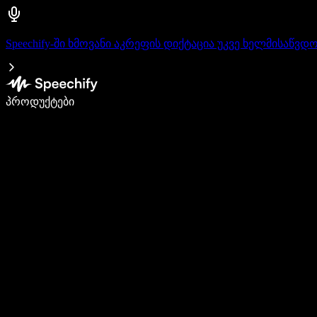
Speechify-ში ხმოვანი აკრეფის დიქტაცია უკვე ხელმისაწვდ
დაწერე 5-ჯერ სწრაფად ხმით კარნახით
პროდუქტები
გაიგე მეტი