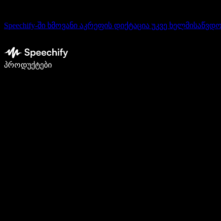
Speechify-ში ხმოვანი აკრეფის დიქტაცია უკვე ხელმისაწვდ
დაწერე 5-ჯერ სწრაფად ხმით კარნახით
პროდუქტები
გაიგე მეტი