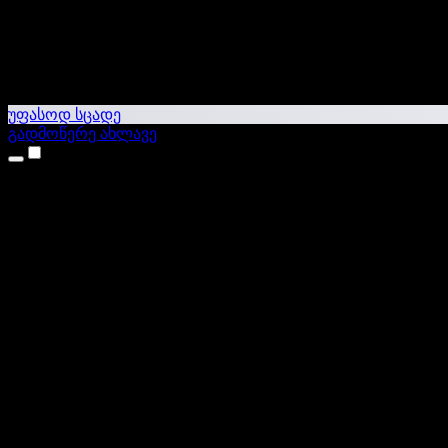
უფასოდ სცადე
გადმოწერე ახლავე
პროდუქტები
ტექსტი ხმაში
iPhone & iPad აპები
Android აპი
Chrome გაფართოება
Edge გაფართოება