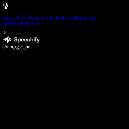
Speechify-ში ხმოვანი აკრეფის დიქტაცია უკვე
ხელმისაწვდომია
დაწერე 5-ჯერ სწრაფად ხმით კარნახით
პროდუქტები
გაიგე მეტი