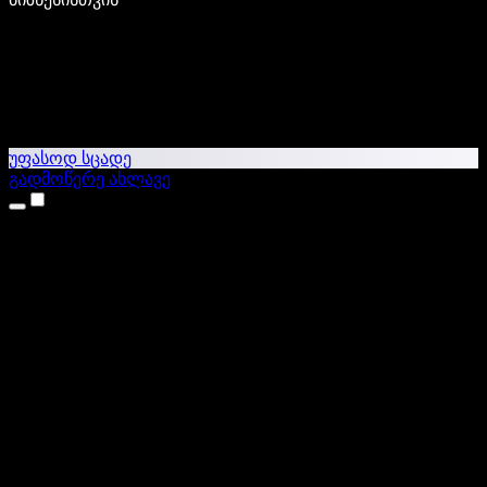
უფასოდ სცადე
გადმოწერე ახლავე
პროდუქტები
ტექსტი ხმაში
iPhone & iPad აპები
Android აპი
Chrome გაფართოება