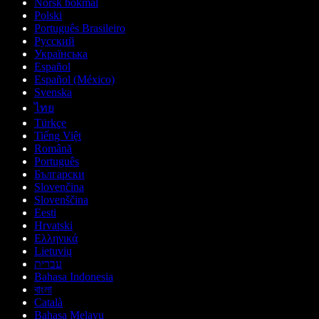
Norsk bokmål
Polski
Português Brasileiro
Русский
Українська
Español
Español (México)
Svenska
ไทย
Türkçe
Tiếng Việt
Română
Português
Български
Slovenčina
Slovenščina
Eesti
Hrvatski
Ελληνικά
Lietuvių
עברית
Bahasa Indonesia
বাংলা
Català
Bahasa Melayu