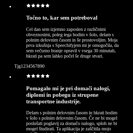
Točno to, kar sem potreboval
Cel dan sem izjemno zaposlen z različnimi
obveznostmi, poleg tega hodim v šolo, delam s
polnim delovnim časom in še prostovoljim. Moja
prva izkušnja s Speechifyjem mi je omogočila, da
sem večurno branje opravil v vsega 30 minutah,
hkrati pa sem lahko počel še druge stvari.
Tjg1234567890
Pomagalo mi je pri domači nalogi,
diplomi in pobegu iz strupene
transportne industrije.
Delam s polnim delovnim časom in hkrati hodim
v šolo s polnim delovnim časom. Če ne bi mogel
poslušati poglavij za domačo nalogo, sploh ne bi
mogel študirati. Ta aplikacija je zaščitila mojo