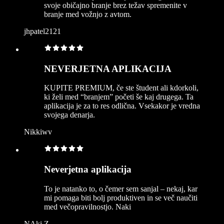
svoje običajno branje brez težav spremenite v
branje med vožnjo z avtom.
jhpatel2121
NEVERJETNA APLIKACIJA
KUPITE PREMIUM, če ste študent ali kdorkoli,
ki želi med “branjem” početi še kaj drugega. Ta
aplikacija je za to res odlična. Vsekakor je vredna
svojega denarja.
Nikkiwv
Neverjetna aplikacija
To je natanko to, o čemer sem sanjal – nekaj, kar
mi pomaga biti bolj produktiven in se več naučiti
med večopravilnostjo. Naki
NAki Z