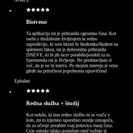
Bistveno
Ta aplikacija mi je prihranila ogromno časa. Kot
osebi z družabnim življenjem in redno
zaposlitvijo, ki sem hkrati še študentka/študent na
spletnem faksu, mi je dobesedno prihranila
DNEVE, ki bi jih sicer porabila/porabil za to.
Spremenila mi je življenje. Ne predstavljam si
več, da je ne bi imel/a. Po mojem mnenju je cena
glede na priročnost popolnoma upravičena!
Ephalan
Redna služba + študij
Kot nekdo, ki ima redno službo in se vrača v
šolo, mi to izjemno uporabno orodje omogoča,
da za učenje porabim vsaj polovico manj časa.
Cele odseke lahko poslušam med vožnjo iz