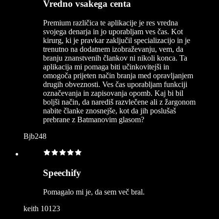
Vredno vsakega centa
Premium različica te aplikacije je res vredna
svojega denarja in jo uporabljam ves čas. Kot
kirurg, ki je pravkar zaključil specializacijo in je
trenutno na dodatnem izobraževanju, vem, da
branju znanstvenih člankov ni nikoli konca. Ta
aplikacija mi pomaga biti učinkovitejši in
omogoča prijeten način branja med opravljanjem
drugih obveznosti. Ves čas uporabljam funkciji
označevanja in zapisovanja opomb. Kaj bi bil
boljši način, da narediš razvlečene ali z žargonom
nabite članke znosnejše, kot da jih poslušaš
prebrane z Batmanovim glasom?
Bjb248
Speechify
Pomagalo mi je, da sem več bral.
keith 10123