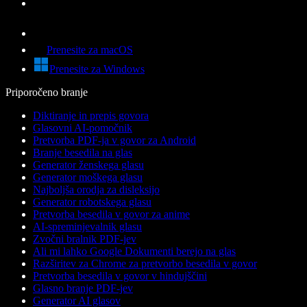
Prenesite za macOS
Prenesite za Windows
Priporočeno branje
Diktiranje in prepis govora
Glasovni AI-pomočnik
Pretvorba PDF-ja v govor za Android
Branje besedila na glas
Generator ženskega glasu
Generator moškega glasu
Najboljša orodja za disleksijo
Generator robotskega glasu
Pretvorba besedila v govor za anime
AI-spreminjevalnik glasu
Zvočni bralnik PDF-jev
Ali mi lahko Google Dokumenti berejo na glas
Razširitev za Chrome za pretvorbo besedila v govor
Pretvorba besedila v govor v hindujščini
Glasno branje PDF-jev
Generator AI glasov