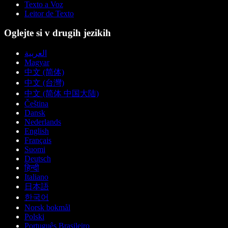
Texto a Voz
Leitor de Texto
Oglejte si v drugih jezikih
العربية
Magyar
中文 (简体)
中文 (台灣)
中文 (简体 中国大陆)
Čeština
Dansk
Nederlands
English
Français
Suomi
Deutsch
हिन्दी
Italiano
日本語
한국어
Norsk bokmål
Polski
Português Brasileiro