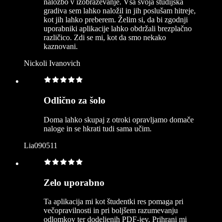
naložbo v izobraževanje. Vsa svoja študijska
gradiva sem lahko naložil in jih poslušam hitreje,
kot jih lahko preberem. Želim si, da bi zgodnji
uporabniki aplikacije lahko obdržali brezplačno
različico. Zdi se mi, kot da smo nekako
kaznovani.
Nickoli Ivanovich
Odlično za šolo
Doma lahko skupaj z otroki opravljamo domače
naloge in se hkrati tudi sama učim.
Lia090511
Zelo uporabno
Ta aplikacija mi kot študentki res pomaga pri
večopravilnosti in pri boljšem razumevanju
odlomkov ter dodeljenih PDF-jev. Prihrani mi