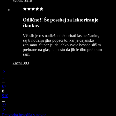
Scout75318
Odlično!! Še posebej za lektoriranje
člankov
Včasih je res nadležno lektorirati lastne članke,
saj ti notranji glas popači to, kar je dejansko
zapisano. Super je, da lahko svoje besede slišim
prebrane na glas, namesto da jih le tiho prebiram
sam.
Zach1383
1
...
6
7
8
9
10
...
23
Pretvorba besedila v govor