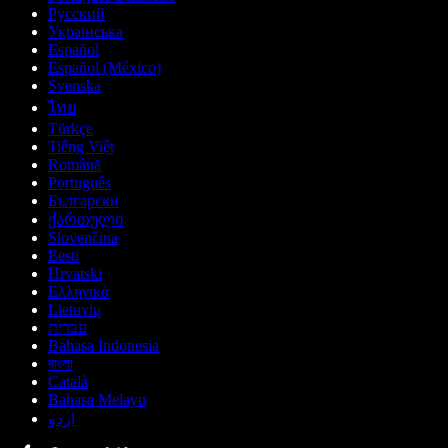
Русский
Українська
Español
Español (México)
Svenska
ไทย
Türkçe
Tiếng Việt
Română
Português
Български
ქართული
Slovenčina
Eesti
Hrvatski
Ελληνικά
Lietuvių
עברית
Bahasa Indonesia
বাংলা
Català
Bahasa Melayu
اردو