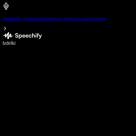
Speechify uvaja prepoznavanje govora in narekovanje
Pišite 5× hitreje z narekovanjem
Izdelki
Več o tem