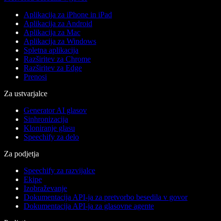
Aplikacija za iPhone in iPad
Aplikacija za Android
Aplikacija za Mac
Aplikacija za Windows
Spletna aplikacija
Razširitev za Chrome
Razširitev za Edge
Prenosi
Za ustvarjalce
Generator AI glasov
Sinhronizacija
Kloniranje glasu
Speechify za delo
Za podjetja
Speechify za razvijalce
Ekipe
Izobraževanje
Dokumentacija API-ja za pretvorbo besedila v govor
Dokumentacija API-ja za glasovne agente