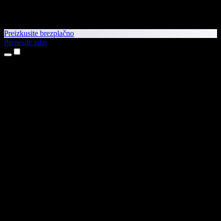
Preizkusite brezplačno
Prenesite zdaj
Izdelki
Pretvorba besedila v govor
Aplikaciji za iPhone in iPad
Aplikacija za Android
Razširitev za Chrome
Razširitev za Edge
Spletna aplikacija
Aplikacija za Mac
Aplikacija za Windows