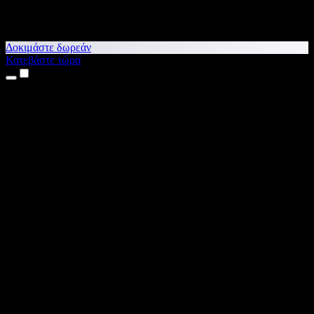
Δοκιμάστε δωρεάν
Κατεβάστε τώρα
Προϊόντα
Κείμενο σε Ομιλία
Εφαρμογές για iPhone & iPad
Εφαρμογή για Android
Επέκταση για Chrome
Επέκταση για Edge
Web εφαρμογή
Εφαρμογή για Mac
Εφαρμογή για Windows