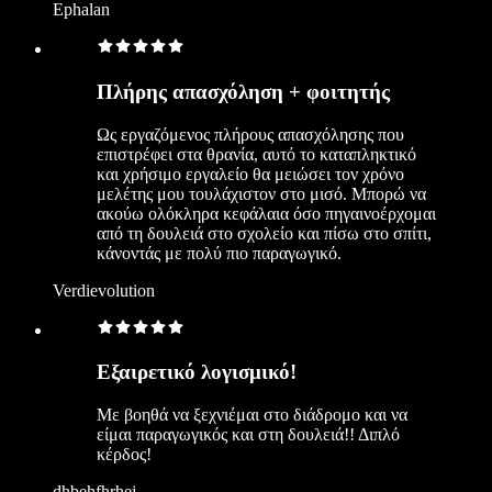
Ephalan
Πλήρης απασχόληση + φοιτητής
Ως εργαζόμενος πλήρους απασχόλησης που
επιστρέφει στα θρανία, αυτό το καταπληκτικό
και χρήσιμο εργαλείο θα μειώσει τον χρόνο
μελέτης μου τουλάχιστον στο μισό. Μπορώ να
ακούω ολόκληρα κεφάλαια όσο πηγαινοέρχομαι
από τη δουλειά στο σχολείο και πίσω στο σπίτι,
κάνοντάς με πολύ πιο παραγωγικό.
Verdievolution
Εξαιρετικό λογισμικό!
Με βοηθά να ξεχνιέμαι στο διάδρομο και να
είμαι παραγωγικός και στη δουλειά!! Διπλό
κέρδος!
dhbehfhrhej