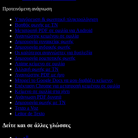
Προτεινόμενη ανάγνωση
Υπαγόρευση & φωνητική πληκτρολόγηση
Βοηθός φωνής με ΤΝ
Μετατροπή PDF σε ομιλία για Android
Αναγνώστης κειμένου σε ομιλία
Δημιουργία γυναικείας φωνής
Δημιουργία ανδρικής φωνής
Οι καλύτεροι αναγνώστες για δυσλεξία
Δημιουργία ρομποτικής φωνής
Anime κείμενο σε ομιλία
Αλλαγή φωνής με ΤΝ
Αναγνώστης PDF με ήχο
Μπορεί το Google Docs να μου διαβάζει κείμενο;
Επέκταση Chrome για μετατροπή κειμένου σε ομιλία
Κείμενο σε ομιλία στα χίντι
Ανάγνωση PDF δυνατά
Δημιουργία φωνής με ΤΝ
Texto a Voz
Leitor de Texto
Δείτε και σε άλλες γλώσσες
العربية