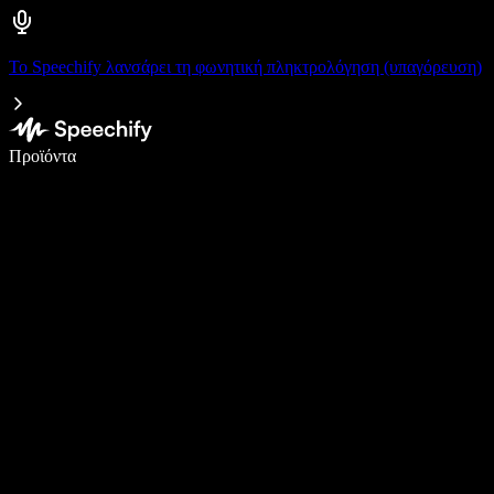
Το Speechify λανσάρει τη φωνητική πληκτρολόγηση (υπαγόρευση)
Γράψτε 5× πιο γρήγορα με φωνητική πληκτρολόγηση
Προϊόντα
Μάθετε περισσότερα