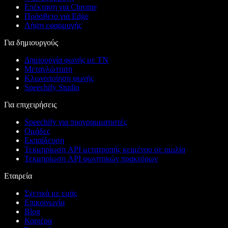
Επέκταση για Chrome
Πρόσθετο για Edge
Λήψη εφαρμογής
Για δημιουργούς
Δημιουργία φωνής με ΤΝ
Μεταγλώττιση
Κλωνοποίηση φωνής
Speechify Studio
Για επιχειρήσεις
Speechify για προγραμματιστές
Ομάδες
Εκπαίδευση
Τεκμηρίωση API μετατροπής κειμένου σε ομιλία
Τεκμηρίωση API φωνητικών πρακτόρων
Εταιρεία
Σχετικά με εμάς
Επικοινωνία
Blog
Καριέρα