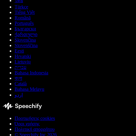
ไทย
Türkçe
Tiếng Việt
Română
Português
Български
ქართული
Slovenčina
Slovenščina
Eesti
Hrvatski
Lietuvių
עברית
Bahasa Indonesia
বাংলা
Català
Bahasa Melayu
اردو
Προτιμήσεις cookies
Όροι χρήσης
Πολιτική απορρήτου
© Speechify Inc 2026