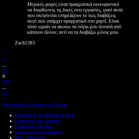
Μερικές φορές είναι πραγματικά εκνευριστικό
να διορθώνεις τις δικές σου εργασίες, γιατί αυτά
που σκέφτεσαι επηρεάζουν το πώς διαβάζεις
αυτό που υπάρχει πραγματικά στο χαρτί. Είναι
τόσο ωραίο να ακούω τα λόγια μου δυνατά από
κάποιον άλλον, αντί να τα διαβάζω μόνος μου.
Zach1383
1
...
6
7
8
9
10
...
23
Μετατροπή Κειμένου σε Ομιλία
Εφαρμογές για iPhone & iPad
Εφαρμογή για Android
Εφαρμογή για Mac
Εφαρμογή για Windows
Web εφαρμογή