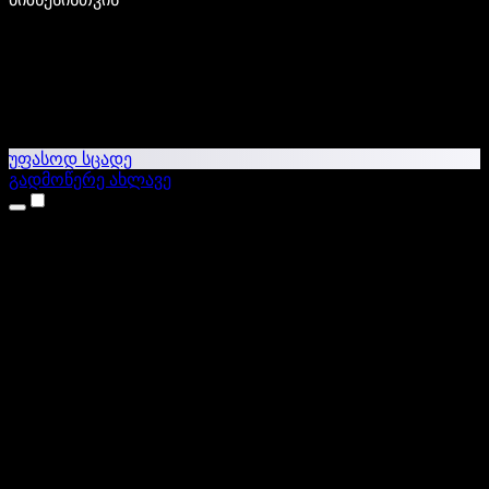
უფასოდ სცადე
გადმოწერე ახლავე
პროდუქტები
ტექსტი ხმაში
iPhone & iPad აპები
Android აპი
Chrome გაფართოება