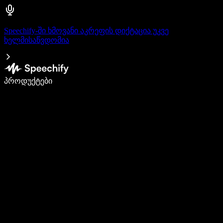
Speechify-ში ხმოვანი აკრეფის დიქტაცია უკვე
ხელმისაწვდომია
დაწერე 5-ჯერ სწრაფად ხმით კარნახით
პროდუქტები
გაიგე მეტი