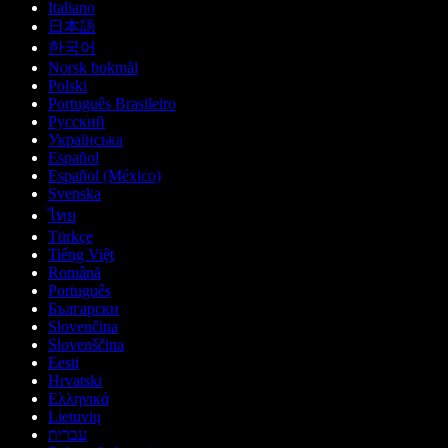
Italiano
日本語
한국어
Norsk bokmål
Polski
Português Brasileiro
Русский
Українська
Español
Español (México)
Svenska
ไทย
Türkçe
Tiếng Việt
Română
Português
Български
Slovenčina
Slovenščina
Eesti
Hrvatski
Ελληνικά
Lietuvių
עברית