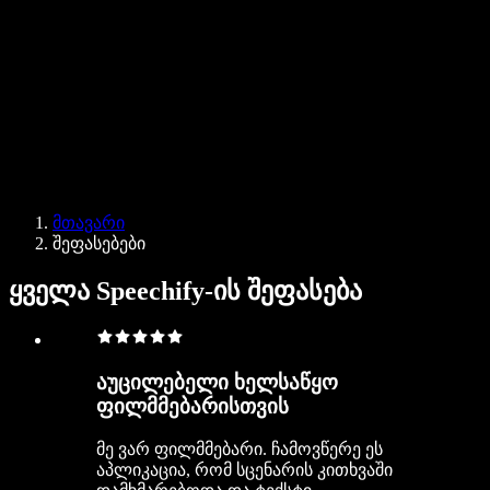
ბიზნესისთვის
Speechify ბიზნესისა და EDU-სთვის
Speechify Work-ზე წვდომა
Speechify DSA-სთვის
SIMBA ხმოვანი აგენტები
მთავარი
Speechify დეველოპერებისთვის
შეფასებები
ყველა Speechify-ის შეფასება
აუცილებელი ხელსაწყო
ფილმმებარისთვის
მე ვარ ფილმმებარი. ჩამოვწერე ეს
აპლიკაცია, რომ სცენარის კითხვაში