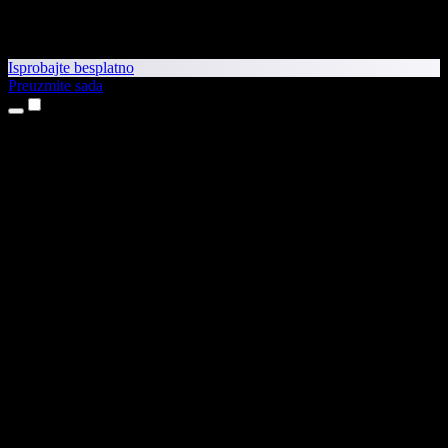
Isprobajte besplatno
Preuzmite sada
Proizvodi
Pretvaranje teksta u govor
Aplikacije za iPhone i iPad
Aplikacija za Android
Proširenje za Chrome
Proširenje za Edge
Web-aplikacija
Aplikacija za Mac
Aplikacija za Windows