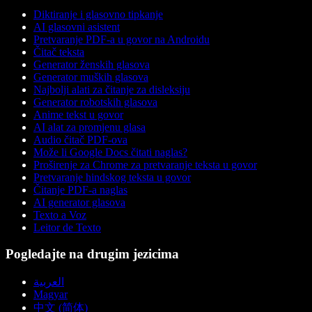
Diktiranje i glasovno tipkanje
AI glasovni asistent
Pretvaranje PDF-a u govor na Androidu
Čitač teksta
Generator ženskih glasova
Generator muških glasova
Najbolji alati za čitanje za disleksiju
Generator robotskih glasova
Anime tekst u govor
AI alat za promjenu glasa
Audio čitač PDF-ova
Može li Google Docs čitati naglas?
Proširenje za Chrome za pretvaranje teksta u govor
Pretvaranje hindskog teksta u govor
Čitanje PDF-a naglas
AI generator glasova
Texto a Voz
Leitor de Texto
Pogledajte na drugim jezicima
العربية
Magyar
中文 (简体)