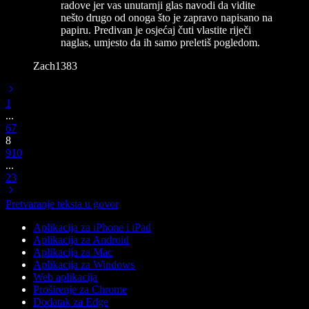
radove jer vas unutarnji glas navodi da vidite
nešto drugo od onoga što je zapravo napisano na
papiru. Predivan je osjećaj čuti vlastite riječi
naglas, umjesto da ih samo preletiš pogledom.
Zach1383
1
...
6
7
8
9
10
...
23
Pretvaranje teksta u govor
Aplikacija za iPhone i iPad
Aplikacija za Android
Aplikacija za Mac
Aplikacija za Windows
Web aplikacija
Proširenje za Chrome
Dodatak za Edge