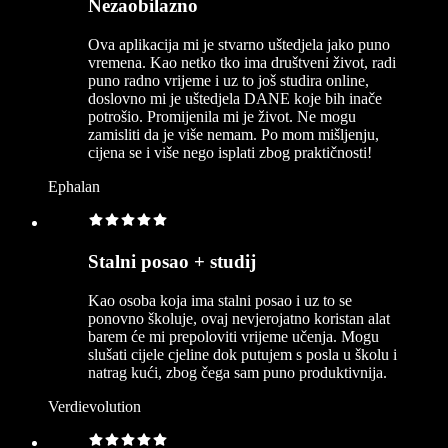
Nezaobilazno
Ova aplikacija mi je stvarno uštedjela jako puno
vremena. Kao netko tko ima društveni život, radi
puno radno vrijeme i uz to još studira online,
doslovno mi je uštedjela DANE koje bih inače
potrošio. Promijenila mi je život. Ne mogu
zamisliti da je više nemam. Po mom mišljenju,
cijena se i više nego isplati zbog praktičnosti!
Ephalan
Stalni posao + studij
Kao osoba koja ima stalni posao i uz to se
ponovno školuje, ovaj nevjerojatno koristan alat
barem će mi prepoloviti vrijeme učenja. Mogu
slušati cijele cjeline dok putujem s posla u školu i
natrag kući, zbog čega sam puno produktivnija.
Verdievolution