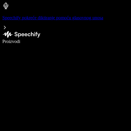
Speechify pokreće diktiranje pomoću glasovnog unosa
Pišite 5× brže uz glasovno diktiranje
Proizvodi
Saznajte više