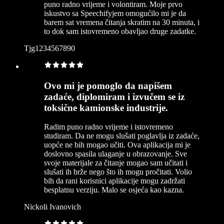
puno radno vrijeme i volontiram. Moje prvo
iskustvo sa Speechifyjem omogućilo mi je da
barem sat vremena čitanja skratim na 30 minuta, i
to dok sam istovremeno obavljao druge zadatke.
Tjg1234567890
Ovo mi je pomoglo da napišem
zadaće, diplomiram i izvučem se iz
toksične kamionske industrije.
Radim puno radno vrijeme i istovremeno
studiram. Da ne mogu slušati poglavlja iz zadaće,
uopće ne bih mogao učiti. Ova aplikacija mi je
doslovno spasila ulaganje u obrazovanje. Sve
svoje materijale za čitanje mogao sam učitati i
slušati ih brže nego što ih mogu pročitati. Volio
bih da rani korisnici aplikacije mogu zadržati
besplatnu verziju. Malo se osjeća kao kazna.
Nickoli Ivanovich