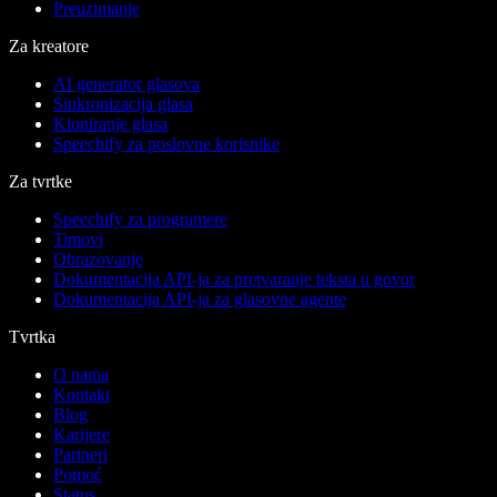
Preuzimanje
Za kreatore
AI generator glasova
Sinkronizacija glasa
Kloniranje glasa
Speechify za poslovne korisnike
Za tvrtke
Speechify za programere
Timovi
Obrazovanje
Dokumentacija API-ja za pretvaranje teksta u govor
Dokumentacija API-ja za glasovne agente
Tvrtka
O nama
Kontakt
Blog
Karijere
Partneri
Pomoć
Status