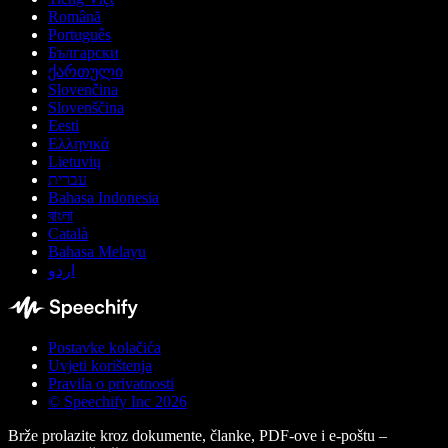
Română
Português
Български
ქართული
Slovenčina
Slovenščina
Eesti
Ελληνικά
Lietuvių
עברית
Bahasa Indonesia
বাংলা
Català
Bahasa Melayu
اردو
Postavke kolačića
Uvjeti korištenja
Pravila o privatnosti
© Speechify Inc 2026
Brže prolazite kroz dokumente, članke, PDF-ove i e-poštu –