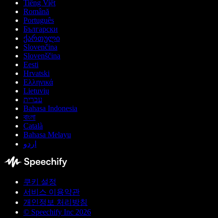
Tiếng Việt
Română
Português
Български
ქართული
Slovenčina
Slovenščina
Eesti
Hrvatski
Ελληνικά
Lietuvių
עברית
Bahasa Indonesia
বাংলা
Català
Bahasa Melayu
اردو
쿠키 설정
서비스 이용약관
개인정보 처리방침
© Speechify Inc 2026