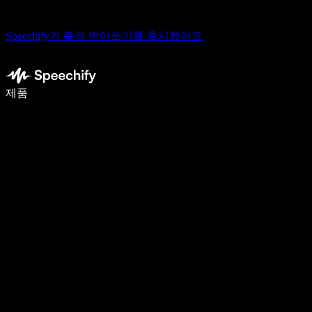
Speechify가 음성 받아쓰기를 출시했어요
음성 입력으로 5배 더 빠르게 작성하세요
제품
자세히 보기