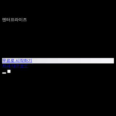
엔터프라이즈
무료로 시작하기
지금 다운로드
제품
텍스트 음성 변환
iPhone & iPad 앱