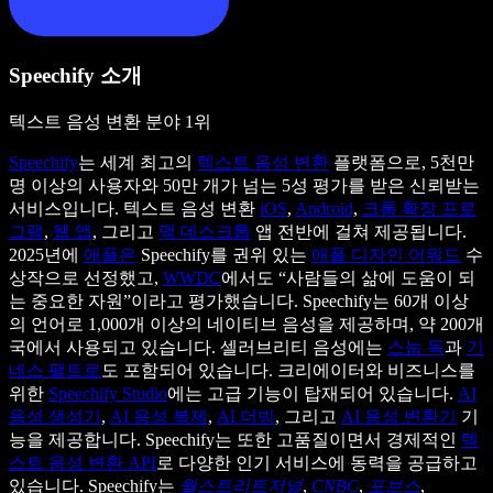
Speechify 소개
텍스트 음성 변환 분야 1위
Speechify
는 세계 최고의
텍스트 음성 변환
플랫폼으로, 5천만
명 이상의 사용자와 50만 개가 넘는 5성 평가를 받은 신뢰받는
서비스입니다. 텍스트 음성 변환
iOS
,
Android
,
크롬 확장 프로
그램
,
웹 앱
, 그리고
맥 데스크톱
앱 전반에 걸쳐 제공됩니다.
2025년에
애플은
Speechify를 권위 있는
애플 디자인 어워드
수
상작으로 선정했고,
WWDC
에서도 “사람들의 삶에 도움이 되
는 중요한 자원”이라고 평가했습니다. Speechify는 60개 이상
의 언어로 1,000개 이상의 네이티브 음성을 제공하며, 약 200개
국에서 사용되고 있습니다. 셀러브리티 음성에는
스눕 독
과
기
네스 팰트로
도 포함되어 있습니다. 크리에이터와 비즈니스를
위한
Speechify Studio
에는 고급 기능이 탑재되어 있습니다.
AI
음성 생성기
,
AI 음성 복제
,
AI 더빙
, 그리고
AI 음성 변환기
기
능을 제공합니다. Speechify는 또한 고품질이면서 경제적인
텍
스트 음성 변환 API
로 다양한 인기 서비스에 동력을 공급하고
있습니다. Speechify는
월스트리트저널
,
CNBC
,
포브스
,