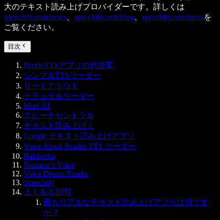
大のテキスト読み上げプロバイダーです。詳しくは
speechify.com/news
、
speechify.com/blog
、
speechify.com/press
を
ご覧ください。
目次
Peech TTSアプリの代替案
シンプルTTSリーダー
リードアラウド
ナチュラルリーダー
Murf.AI
スピーチセントラル
テキスト読み上げ！
Google テキスト読み上げアプリ
Voice Aloud Reader TTS リーダー
Balabolka
Narrator’s Voice
Voice Dream Reader
Speechify
よくある質問
最もリアルなテキスト読み上げアプリは何です
か？