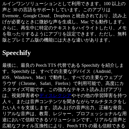
ルインワンソリューションとして利用できます。100 以上の
声と 30 の言語をサポートしています。このアプリは
Evernote、Google Cloud、Dropbox と統合されており、読み上
げが必要なときに微妙な声を生成し、Mac でも動作します。
さらに、再生中に特定のテキストをハイライトしたり、メモ
を取ったりするようにアプリを設定できます。ただし、無料
版とプレミアム版の機能には大きな違いがあります。
Speechify
最後に、最良の Peech TTS 代替である Speechify を紹介しま
す。Speechify は、すべての主要なデバイス（Android、
iOS、Windows、Mac）で動作し、すべての主要なウェブブ
ラウザ（Chrome、Safari、Firefox）で利用可能で、高度にカ
スタマイズ可能です。この強力なテキスト読み上げアプリ
は、視覚障害者や
ディスレクシア
やその他の学習障害を持つ
人々、または音声コンテンツを聞きながらマルチタスクをし
たい人々を支援します。読み上げの音声出力、正確な発音、
リアルな音声は、教育、レジャー、プロフェッショナルな用
途において信頼できるソリューションです。リアルな音声と
広範なファイル互換性により、Peech TTS の最も信頼できる