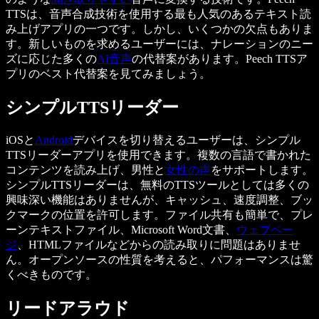
TTSは、音声合成技術を使用する最も人気のあるテキスト読
み上げアプリの一つです。しかし、いくつかの欠点もありま
す。新しいものを求めるユーザーには、ナレーションのニー
ズに応じた多くの
AI音声
の代替案があります。Peech TTSア
プリのベスト代替案を見てみましょう。
シンプルTTSリーダー
iOSと
Android
デバイスを切り替えるユーザーは、シンプル
TTSリーダーアプリを使用できます。複数の言語で書かれた
コンテンツを読み上げ、男性と
女性の声
をサポートします。
シンプルTTSリーダーは、無料のTTSツールとしては多くの
興味深い機能はありませんが、キャッシュ、速度調整、ブッ
クマークの位置を許可します。ファイル共有も簡単で、プレ
ーンテキストファイル、Microsoft Word文書、
ウェブペー
ジ
、HTMLファイルなどからの読み取りに問題はありませ
ん。オープンソースの性質を考えると、パフォーマンスは驚
くべきものです。
リードアラウド