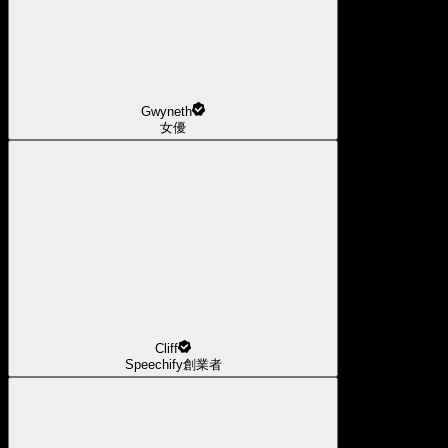
Gwyneth
女優
Cliff
Speechify創業者