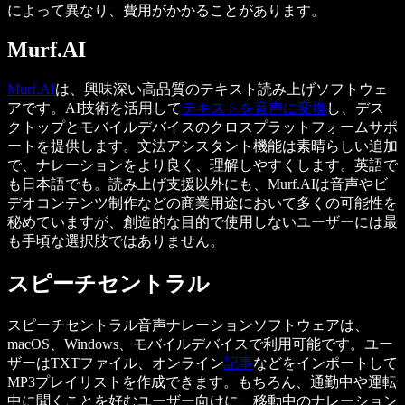
によって異なり、費用がかかることがあります。
Murf.AI
Murf.AI
は、興味深い高品質のテキスト読み上げソフトウェ
アです。AI技術を活用して
テキストを音声に変換
し、デス
クトップとモバイルデバイスのクロスプラットフォームサポ
ートを提供します。文法アシスタント機能は素晴らしい追加
で、ナレーションをより良く、理解しやすくします。英語で
も日本語でも。読み上げ支援以外にも、Murf.AIは音声やビ
デオコンテンツ制作などの商業用途において多くの可能性を
秘めていますが、創造的な目的で使用しないユーザーには最
も手頃な選択肢ではありません。
スピーチセントラル
スピーチセントラル音声ナレーションソフトウェアは、
macOS、Windows、モバイルデバイスで利用可能です。ユー
ザーはTXTファイル、オンライン
記事
などをインポートして
MP3プレイリストを作成できます。もちろん、通勤中や運転
中に聞くことを好むユーザー向けに、移動中のナレーション