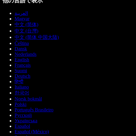
他の言語で表示
العربية
Magyar
中文 (简体)
中文 (台灣)
中文 (简体 中国大陆)
Čeština
Dansk
Nederlands
English
Français
Suomi
Deutsch
हिन्दी
Italiano
한국어
Norsk bokmål
Polski
Português Brasileiro
Русский
Українська
Español
Español (México)