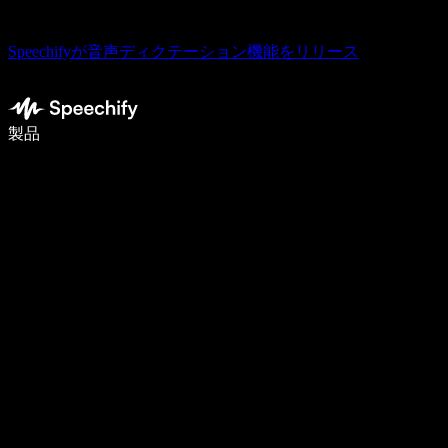
Speechifyが音声ディクテーション機能をリリース
音声入力で5倍速く書ける
製品
詳しく見る