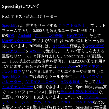
Speechifyについて
No.1 テキスト読み上げリーダー
Speechify
は、世界をリードする
テキスト読み上げ
プラット
フォームであり、5,000万を超えるユーザーに利用され、
iOS
iOS
、
Android
、
Chrome拡張機能
、
Webアプリ
、そして
Macデスクトップ
アプリで50万件以上の5つ星レビューを獲
得しています。2025年には、
Appleから
権威ある
Apple デザ
インアワード
を
WWDC
で受賞し、「人々の暮らしを支える
重要なリソース」と評されました。Speechifyは、60言語以
上・1,000以上の自然な音声を提供し、ほぼ200か国で利用さ
れています。有名人の音声には
Snoop Dogg
や
グウィネス・
パルトロウ
なども含まれます。クリエイターや企業向けに、
Speechify Studio
では高度なツールを提供し、
AIボイスジェ
ネレーター
、
AIボイスクローン
、
AI吹き替え
、そして
AIボ
イスチェンジャー
も利用できます。また、Speechifyは高品質
でコストパフォーマンスに優れた
テキスト読み上げAPI
で、
主要なプロダクトも支えています。これまでに
ウォール・ス
トリート・ジャーナル
、
CNBC
、
Forbes
、
TechCrunch
などの
主要メディアにも取り上げられています。Speechifyは世界最