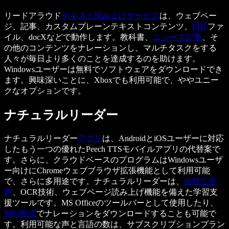
リードアラウド
テキスト読み上げサービス
は、ウェブペー
ジ、記事、カスタムプレーンテキストコンテンツ、
PDF
ファ
イル、docXなどで動作します。教科書、
ニュース記事
、そ
の他のコンテンツをナレーションし、マルチタスクをする
人々が毎日より多くのことを達成するのを助けます。
Windowsユーザーは無料でソフトウェアをダウンロードでき
ます。興味深いことに、Xboxでも利用可能で、ややユニー
クなオプションです。
ナチュラルリーダー
ナチュラルリーダー
アプリ
は、AndroidとiOSユーザーに対応
したもう一つの優れたPeech TTSモバイルアプリの代替案で
す。さらに、クラウドベースのプログラムはWindowsユーザ
ー向けにChromeウェブブラウザ拡張機能として利用可能
で、さらに多用途です。ナチュラルリーダーは、
自然な音
声
、OCR技術、ウェブページ読み上げ機能を備えた学習支
援ツールです。MS Officeのツールバーとして使用したり、
MP3形式
でナレーションをダウンロードすることも可能で
す。利用可能な声と言語の数は、サブスクリプションプラン