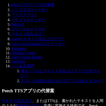
Peech TTSアプリの代替案
シンプルTTSリーダー
リードアラウド
ナチュラルリーダー
Murf.AI
スピーチセントラル
テキスト読み上げ！
Google テキスト読み上げアプリ
Voice Aloud Reader TTS リーダー
Balabolka
Narrator’s Voice
Voice Dream Reader
Speechify
よくある質問
最もリアルなテキスト読み上げアプリは何です
か？
入力した内容を読み上げるアプリはありますか？
Peech TTSアプリの代替案
テキスト読み上げ
、またはTTSは、書かれたテキストを人間
のような
聞き取りやすい
音声に変換する技術です。Peech