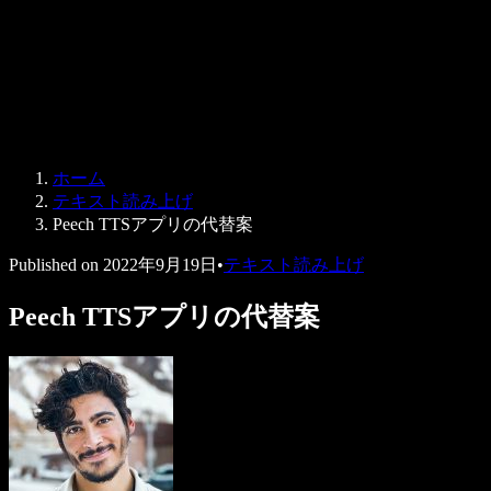
法人向け
Speechify 法人・教育機関向け
Speechify 就労支援向け
Speechify DSA向け
SIMBA 音声エージェント
ホーム
Speechify 開発者向け
テキスト読み上げ
Peech TTSアプリの代替案
Published on
2022年9月19日
•
テキスト読み上げ
Peech TTSアプリの代替案