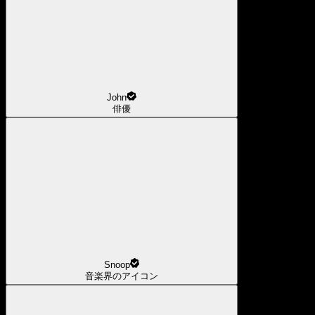
John
俳優
Snoop
音楽界のアイコン