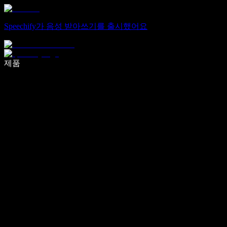
Speechify가 음성 받아쓰기를 출시했어요
음성 입력으로 5배 더 빠르게 작성하세요
제품
자세히 보기