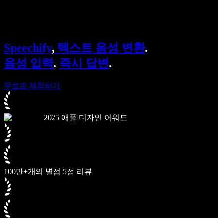
Speechify 엔터프라이즈 & 교육용
Speechify 근로 지원
Speechify DSA 지원
SIMBA 음성 에이전트
Speechify
,
텍스트 음성 변환
.
Speechify 개발자용
음성 입력
.
즉시 답변
.
무료로 체험하기
2025 애플 디자인 어워드
100만+개의 별점 5점 리뷰