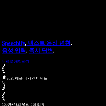
Speechify 엔터프라이즈 & 교육용
Speechify 근로 지원
Speechify DSA 지원
SIMBA 음성 에이전트
Speechify
,
텍스트 음성 변환
.
Speechify 개발자용
음성 입력
.
즉시 답변
.
무료로 체험하기
2025 애플 디자인 어워드
100만+개의 별점 5점 리뷰