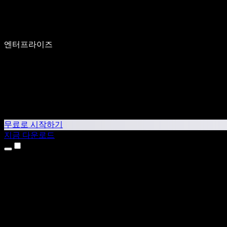
엔터프라이즈
무료로 시작하기
지금 다운로드
제품
텍스트 음성 변환
iPhone & iPad 앱