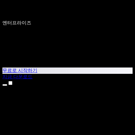
엔터프라이즈
무료로 시작하기
지금 다운로드
제품
텍스트 음성 변환
iPhone & iPad 앱