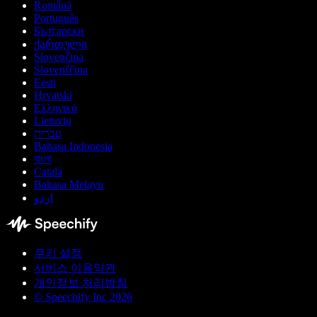
Română
Português
Български
ქართული
Slovenčina
Slovenščina
Eesti
Hrvatski
Ελληνικά
Lietuvių
עברית
Bahasa Indonesia
বাংলা
Català
Bahasa Melayu
اردو
쿠키 설정
서비스 이용약관
개인정보 처리방침
© Speechify Inc 2026