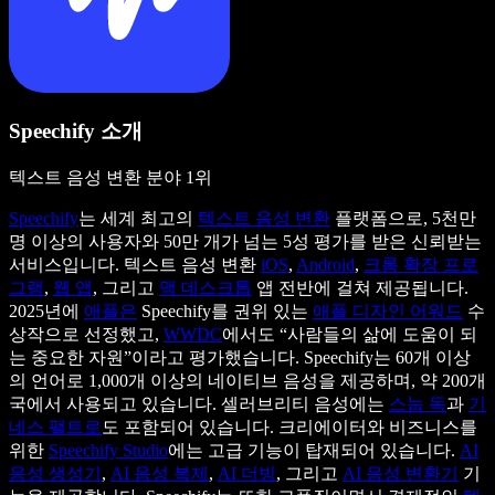
Speechify 소개
텍스트 음성 변환 분야 1위
Speechify
는 세계 최고의
텍스트 음성 변환
플랫폼으로, 5천만
명 이상의 사용자와 50만 개가 넘는 5성 평가를 받은 신뢰받는
서비스입니다. 텍스트 음성 변환
iOS
,
Android
,
크롬 확장 프로
그램
,
웹 앱
, 그리고
맥 데스크톱
앱 전반에 걸쳐 제공됩니다.
2025년에
애플은
Speechify를 권위 있는
애플 디자인 어워드
수
상작으로 선정했고,
WWDC
에서도 “사람들의 삶에 도움이 되
는 중요한 자원”이라고 평가했습니다. Speechify는 60개 이상
의 언어로 1,000개 이상의 네이티브 음성을 제공하며, 약 200개
국에서 사용되고 있습니다. 셀러브리티 음성에는
스눕 독
과
기
네스 팰트로
도 포함되어 있습니다. 크리에이터와 비즈니스를
위한
Speechify Studio
에는 고급 기능이 탑재되어 있습니다.
AI
음성 생성기
,
AI 음성 복제
,
AI 더빙
, 그리고
AI 음성 변환기
기