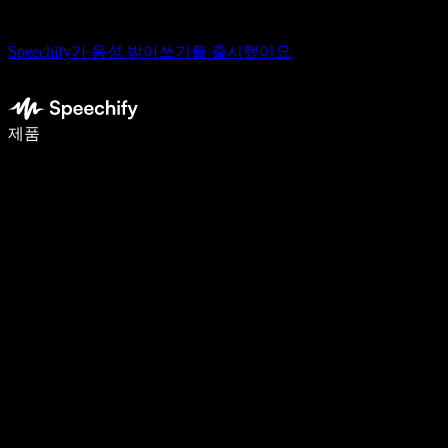
Speechify가 음성 받아쓰기를 출시했어요
음성 입력으로 5배 더 빠르게 작성하세요
제품
자세히 보기