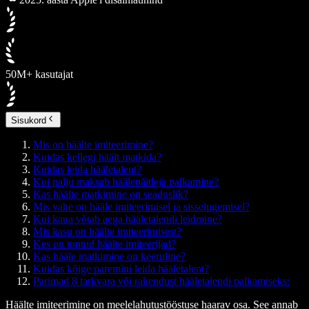
50M+ kasutajat
Sisukord
Mis on häälte imiteerimine?
Kuidas kellegi häält matkida?
Kuidas leida hääletalent?
Kui palju maksab häälenäitleja palkamine?
Kas häälte matkimine on seaduslik?
Mis vahe on hääle imiteerimisel ja sisselugemisel?
Kui kaua võtab aega hääletalendi leidmine?
Mis kasu on häälte imiteerimisest?
Kes on tuntud häälte imiteerijad?
Kas hääle matkimine on keeruline?
Kuidas kõige paremini leida hääletalent?
Parimad 8 tarkvara või rakendust hääletalendi palkamiseks:
Häälte imiteerimine on meelelahutustööstuse haarav osa. See annab