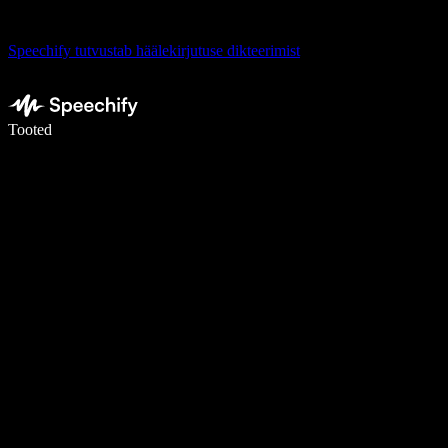
Speechify tutvustab häälekirjutuse dikteerimist
Kirjuta häälega 5× kiiremini
Tooted
Loe lähemalt