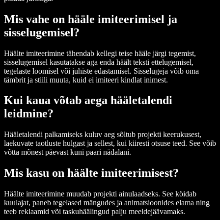
Mis vahe on hääle imiteerimisel ja
sisselugemisel?
Häälte imiteerimine tähendab kellegi teise hääle järgi tegemist,
sisselugemisel kasutatakse aga enda häält teksti ettelugemisel,
tegelaste loomisel või juhiste edastamisel. Sisselugeja võib oma
tämbrit ja stiili muuta, kuid ei imiteeri kindlat inimest.
Kui kaua võtab aega hääletalendi
leidmine?
Hääletalendi palkamiseks kuluv aeg sõltub projekti keerukusest,
laekuvate taotluste hulgast ja sellest, kui kiiresti otsuse teed. See võib
võtta mõnest päevast kuni paari nädalani.
Mis kasu on häälte imiteerimisest?
Häälte imiteerimine muudab projekti ainulaadseks. See köidab
kuulajat, paneb tegelased mängudes ja animatsioonides elama ning
teeb reklaamid või taskuhäälingud palju meeldejäävamaks.