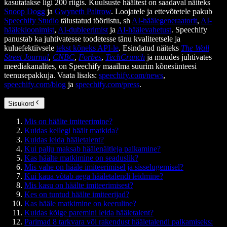
kasutatakse ligi 200 riigis. Kuulsuste häältest on saadaval näiteks
Snoop Dogg
ja
Gwyneth Paltrow
. Loojatele ja ettevõtetele pakub
Speechify Studio
täiustatud tööriistu, sh
AI-häälegeneraatorit
,
AI-
häälekloonimist
,
AI-dubleerimist
ja
AI-häälevahetust
. Speechify
panustab ka juhtivatesse toodetesse tänu kvaliteetsele ja
kuluefektiivsele
tekst kõneks API-le
. Esindatud näiteks
The Wall
Street Journal
,
CNBC
,
Forbes
,
TechCrunch
ja muudes juhtivates
meediakanalites, on Speechify maailma suurim kõnesünteesi
teenusepakkuja. Vaata lisaks:
speechify.com/news
,
speechify.com/blog
ja
speechify.com/press
.
Sisukord
Mis on häälte imiteerimine?
Kuidas kellegi häält matkida?
Kuidas leida hääletalent?
Kui palju maksab häälenäitleja palkamine?
Kas häälte matkimine on seaduslik?
Mis vahe on hääle imiteerimisel ja sisselugemisel?
Kui kaua võtab aega hääletalendi leidmine?
Mis kasu on häälte imiteerimisest?
Kes on tuntud häälte imiteerijad?
Kas hääle matkimine on keeruline?
Kuidas kõige paremini leida hääletalent?
Parimad 8 tarkvara või rakendust hääletalendi palkamiseks: