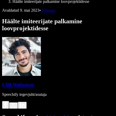
Häälte imiteerijate palkamine loovprojektidesse
Avaldatud
9. mai 2023
•
Tõhusus
Häälte imiteerijate palkamine
loovprojektidesse
Cliff Weitzman
Speechify tegevjuht/asutaja