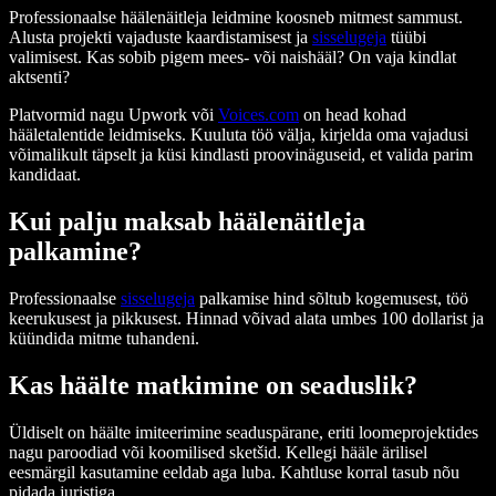
Professionaalse häälenäitleja leidmine koosneb mitmest sammust.
Alusta projekti vajaduste kaardistamisest ja
sisselugeja
tüübi
valimisest. Kas sobib pigem mees- või naishääl? On vaja kindlat
aktsenti?
Platvormid nagu Upwork või
Voices.com
on head kohad
hääletalentide leidmiseks. Kuuluta töö välja, kirjelda oma vajadusi
võimalikult täpselt ja küsi kindlasti proovinäguseid, et valida parim
kandidaat.
Kui palju maksab häälenäitleja
palkamine?
Professionaalse
sisselugeja
palkamise hind sõltub kogemusest, töö
keerukusest ja pikkusest. Hinnad võivad alata umbes 100 dollarist ja
küündida mitme tuhandeni.
Kas häälte matkimine on seaduslik?
Üldiselt on häälte imiteerimine seaduspärane, eriti loomeprojektides
nagu paroodiad või koomilised sketšid. Kellegi hääle ärilisel
eesmärgil kasutamine eeldab aga luba. Kahtluse korral tasub nõu
pidada juristiga.