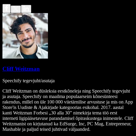
Cliff Weitzman
Speechify tegevjuht/asutaja
Cliff Weitzman on düsleksia eestkõneleja ning Speechify tegevjuht
ja asutaja. Speechify on maailma populaarseim kõnesünteesi
rakendus, millel on üle 100 000 viietärnilise arvustuse ja mis on App
Store'is Uudiste & Ajakirjade kategoorias esikohal. 2017. aastal
kanti Weitzman Forbesi „30 alla 30” nimekirja tema töö eest
interneti ligipääsetavuse parandamisel õpiraskustega inimestele. Cliff
Weitzmanist on kirjutanud ka EdSurge, Inc, PC Mag, Entrepreneur,
Mashable ja paljud teised juhtivad väljaanded.