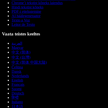
Chrome’i tekstist kõneks laiendus
Hindi tekstist kõneks
PDF-i ettelugemine
AI häälegeneraator
Texto a Voz
Leitor de Texto
Vaata teistes keeltes
العربية
Magyar
中文 (简体)
中文 (台灣)
中文 (简体 中国大陆)
Čeština
Dansk
Nederlands
English
Français
Suomi
Deutsch
हिन्दी
Italiano
日本語