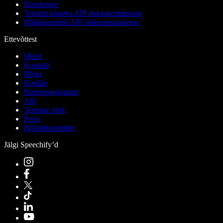
Haridusele
Tekstist kõneks API dokumentatsioon
Hääleagentide API dokumentatsioon
Ettevõttest
Meist
Kontakt
Blogi
Karjäär
Partnerprogramm
Abi
Teenuse olek
Press
Brändikomplekt
Jälgi Speechify’d