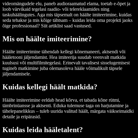
videomängudele elu, paneb audioraamatud elama, toetab e-õpet ja
loob värvikaid tegelasi raadio- või telereklaamides ning
taskuhäälingutes. Aga mis täpsemalt on häälte imiteerimine, kuidas
seda tehakse ja mis kõige tähtsam – kuidas leida oma projekti jaoks
õige professionaal? Siit artiklist saad vastused.
Mis on häälte imiteerimine?
Häälte imiteerimine tähendab kellegi kõnemaneeri, aktsendi või
hääletooni jäljendamist. Hea imiteerija suudab veenvalt matkida
kuulsusi või multifilmitegelasi. Erinevalt tavalisest sisselugemisest
tugineb matkimine juba olemasoleva hääle võimalikult täpsele
jäljendamisele.
Kuidas kellegi häält matkida?
Häälte imiteerimine eeldab head kõrva, et tabada kõne rütmi,
tämbrinüansse ja aktsenti. Eduka tulemuse taga on harjutamine ja
tähelepanelikkus – tuleb uurida valitud häält, märgata väikseimaidki
detaile ja eripärasid.
Kuidas leida hääletalent?