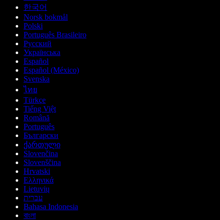
한국어
Norsk bokmål
Polski
Português Brasileiro
Русский
Українська
Español
Español (México)
Svenska
ไทย
Türkçe
Tiếng Việt
Română
Português
Български
ქართული
Slovenčina
Slovenščina
Hrvatski
Ελληνικά
Lietuvių
עברית
Bahasa Indonesia
বাংলা