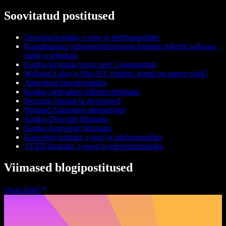
Soovitatud postitused
Descripti kontakt, e-post ja telefoninumber
Kaasahaarava videopresentatsiooni loomise juhend: tarkvara,
nipid ja tehnikad
Kuidas kirjutada voice over’i stsenaarium
Wellsaid Labsi ja Play.HT võrdlus: kumb on parem valik?
Animakeri hinnakujundus
Kuidas Animakeri tellimus tühistada
Descript: hinnad ja arvustused
Parimad Animakeri alternatiivid
Kuidas Descripti tühistada
Kuidas Kapwingi tühistada
Kapwingi kontakt, e-post ja telefoninumber
VEED kontakti, e-posti ja telefoninumbriga
Viimased blogipostitused
Vaata kõiki