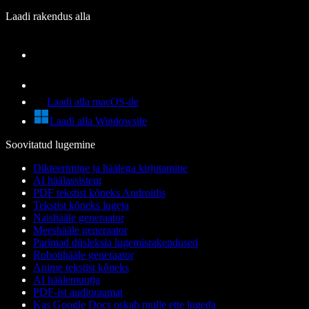
Laadi rakendus alla
Laadi alla macOS-ile
Laadi alla Windowsile
Soovitatud lugemine
Dikteerimine ja häälega kirjutamine
AI häälassistent
PDF tekstist kõneks Androidis
Tekstist kõneks lugeja
Naishääle generaator
Meeshääle generaator
Parimad düsleksia lugemisrakendused
Robotihääle generaator
Anime tekstist kõneks
AI häälemuutja
PDF-ist audioraamat
Kas Google Docs oskab mulle ette lugeda