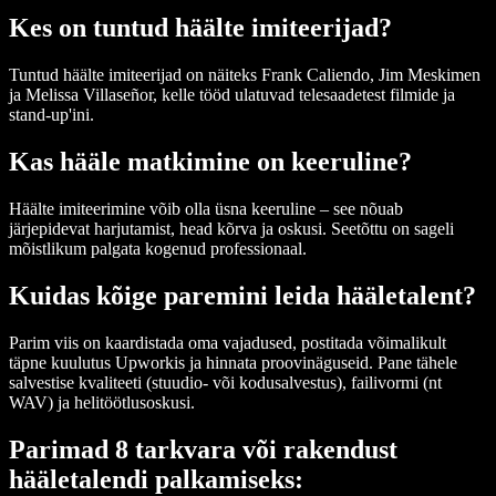
Kes on tuntud häälte imiteerijad?
Tuntud häälte imiteerijad on näiteks Frank Caliendo, Jim Meskimen
ja Melissa Villaseñor, kelle tööd ulatuvad telesaadetest filmide ja
stand-up'ini.
Kas hääle matkimine on keeruline?
Häälte imiteerimine võib olla üsna keeruline – see nõuab
järjepidevat harjutamist, head kõrva ja oskusi. Seetõttu on sageli
mõistlikum palgata kogenud professionaal.
Kuidas kõige paremini leida hääletalent?
Parim viis on kaardistada oma vajadused, postitada võimalikult
täpne kuulutus Upworkis ja hinnata proovinäguseid. Pane tähele
salvestise kvaliteeti (stuudio- või kodusalvestus), failivormi (nt
WAV) ja helitöötlusoskusi.
Parimad 8 tarkvara või rakendust
hääletalendi palkamiseks: