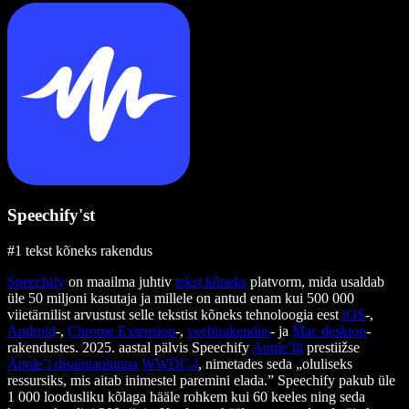
Speechify'st
#1 tekst kõneks rakendus
Speechify
on maailma juhtiv
tekst kõneks
platvorm, mida usaldab
üle 50 miljoni kasutaja ja millele on antud enam kui 500 000
viietärnilist arvustust selle tekstist kõneks tehnoloogia eest
iOS
-,
Android
-,
Chrome Extension
-,
veebirakendus
- ja
Mac desktop
-
rakendustes. 2025. aastal pälvis Speechify
Apple’ilt
prestiižse
Apple’i disainiauhinna
WWDC-l
, nimetades seda „oluliseks
ressursiks, mis aitab inimestel paremini elada.” Speechify pakub üle
1 000 loodusliku kõlaga hääle rohkem kui 60 keeles ning seda