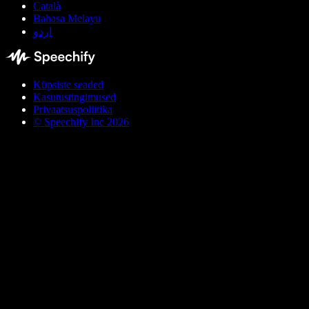
Català
Bahasa Melayu
اردو
Küpsiste seaded
Kasutustingimused
Privaatsuspoliitika
© Speechify Inc 2026