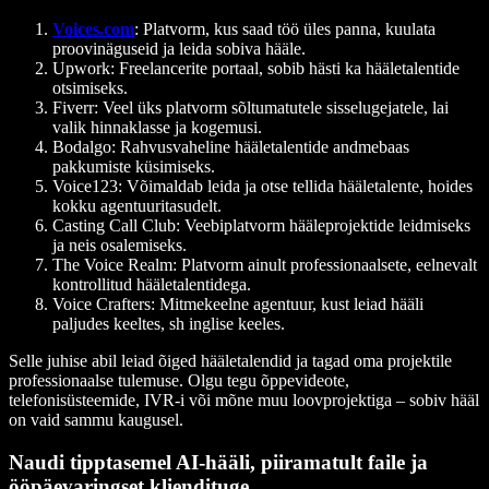
Voices.com
: Platvorm, kus saad töö üles panna, kuulata
proovinäguseid ja leida sobiva hääle.
Upwork
: Freelancerite portaal, sobib hästi ka hääletalentide
otsimiseks.
Fiverr
: Veel üks platvorm sõltumatutele sisselugejatele, lai
valik hinnaklasse ja kogemusi.
Bodalgo
: Rahvusvaheline hääletalentide andmebaas
pakkumiste küsimiseks.
Voice123
: Võimaldab leida ja otse tellida hääletalente, hoides
kokku agentuuritasudelt.
Casting Call Club
: Veebiplatvorm hääleprojektide leidmiseks
ja neis osalemiseks.
The Voice Realm
: Platvorm ainult professionaalsete, eelnevalt
kontrollitud hääletalentidega.
Voice Crafters
: Mitmekeelne agentuur, kust leiad hääli
paljudes keeltes, sh inglise keeles.
Selle juhise abil leiad õiged hääletalendid ja tagad oma projektile
professionaalse tulemuse. Olgu tegu õppevideote,
telefonisüsteemide, IVR-i või mõne muu loovprojektiga – sobiv hääl
on vaid sammu kaugusel.
Naudi tipptasemel AI-hääli, piiramatult faile ja
ööpäevaringset kliendituge