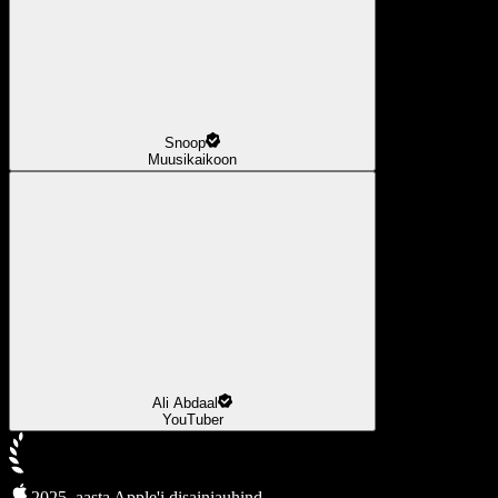
Snoop
Muusikaikoon
Ali Abdaal
YouTuber
2025. aasta Apple'i disainiauhind