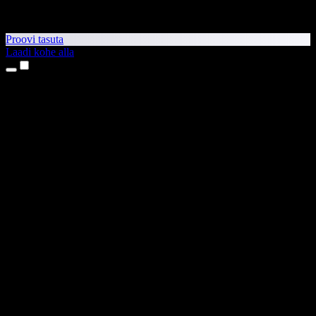
Proovi tasuta
Laadi kohe alla
Tooted
Tekst kõneks
iPhone’i ja iPadi rakendused
Androidi rakendus
Chrome’i laiendus
Edge’i laiendus
Veebirakendus
Maci rakendus
Windowsi rakendus