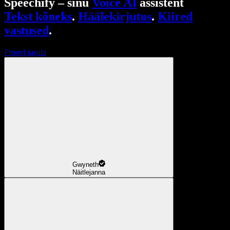
Speechify – sinu
Voice AI
assistent
Tekst kõneks
.
Häälekirjutus
.
Kiired
vastused
.
Proovi tasuta
Gwyneth
Näitlejanna