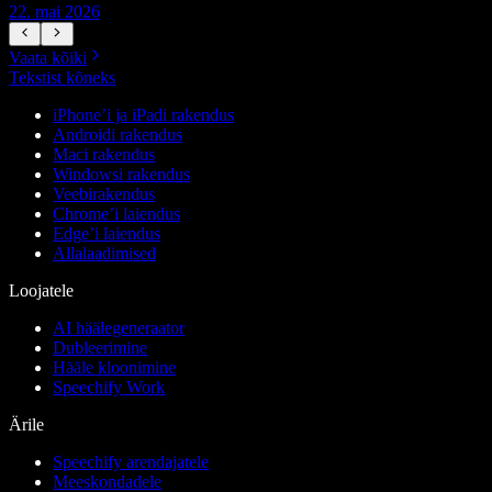
22. mai 2026
1
Vaata kõiki
Tekstist kõneks
iPhone’i ja iPadi rakendus
Androidi rakendus
Maci rakendus
Windowsi rakendus
Veebirakendus
Chrome’i laiendus
Edge’i laiendus
Allalaadimised
Loojatele
AI häälegeneraator
Dubleerimine
Hääle kloonimine
Speechify Work
Ärile
Speechify arendajatele
Meeskondadele