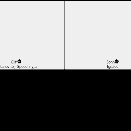
Cliff
John
tanovitelj Speechifyja
Igralec