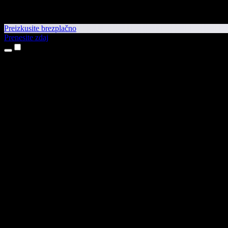
Preizkusite brezplačno
Prenesite zdaj
Izdelki
Pretvorba besedila v govor
Aplikaciji za iPhone in iPad
Aplikacija za Android
Razširitev za Chrome
Razširitev za Edge
Spletna aplikacija
Aplikacija za Mac
Aplikacija za Windows