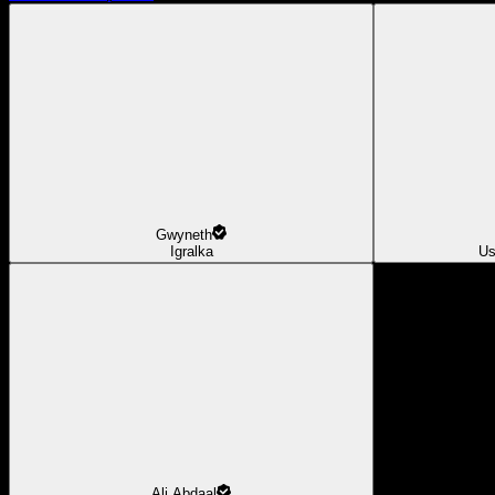
Gwyneth
Igralka
Us
Ali Abdaal