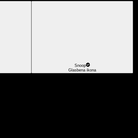
Snoop
Glasbena ikona