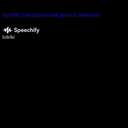
Speechify uvaja prepoznavanje govora in narekovanje
Pišite 5× hitreje z narekovanjem
Izdelki
Več o tem