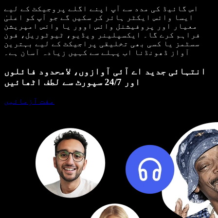
اس گائیڈ کی مدد سے آپ اپنے اگلے پروجیکٹ کے لیے
ایسا وائس ایکٹر ہائر کر سکیں گے جو آپ کو اعلیٰ
معیار اور پروفیشنل وائس اوور یا وائس امپریشن
فراہم کرے گا۔ ایکسپلینر ویڈیو، ٹیوٹوریل، فون
سسٹمز یا کسی بھی تخلیقی پراجیکٹ کے لیے بہترین
آواز ڈھونڈنا اب پہلے سے کہیں زیادہ آسان ہے۔
انتہائی جدید اے آئی آوازوں، لامحدود فائلوں
اور 24/7 سپورٹ سے لطف اٹھائیں
مفت آزمائیں