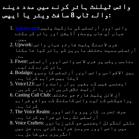
وائس ٹیلنٹ ہائر کرنے میں مدد دینے
والے ٹاپ 8 سافٹ ویئر یا ایپس:
: وائس اوور آرٹسٹس کی مارکیٹ پلیس
Voices.com
جہاں آپ جاب پوسٹ، آڈیشن اور ہائر کر سکتے
ہیں۔
: فری لانسنگ پلیٹ فارم، جہاں وائس
Upwork
آرٹسٹس سمیت مختلف ماہرین کو ہائر کیا جا سکتا
ہے۔
: مناسب ریٹس پر فری لانس وائس اوور آرٹسٹس
Fiverr
ہائر کرنے کے لیے۔
: بین الاقوامی وائس اوور آرٹسٹس کا وسیع
Bodalgo
ڈیٹا بیس فراہم کرتا ہے۔
: ایجنسی فیس کے بغیر براہِ راست وائس
Voice123
آرٹسٹ تلاش کریں اور ہائر کریں۔
: آن لائن پلیٹ فارم جو مختلف
Casting Call Club
پراجیکٹس کے لیے وائس کاسٹنگ کے مواقع فراہم
کرتا ہے۔
: صرف تجربہ کار پرو وائس اوور
The Voice Realm
آرٹسٹس تک رسائی فراہم کرتا ہے۔
: ملٹی لنگوئل ایجنسی جو کئی زبانوں
Voice Crafters
میں وائس اوور سروسز فراہم کرتی ہے، جن میں
انگریزی بھی شامل ہے۔