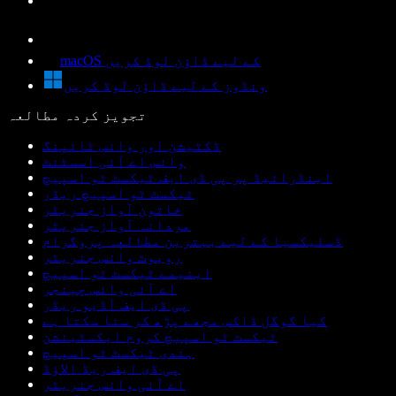
macOS کے لیے ڈاؤن لوڈ کریں
ونڈوز کے لیے ڈاؤن لوڈ کریں
تجویز کردہ مطالعہ
ڈکٹیشن اور وائس ٹائپنگ
وائس اے آئی اسسٹنٹ
اینڈرائیڈ پر پی ڈی ایف ٹیکسٹ ٹو اسپیچ
ٹیکسٹ ٹو اسپیچ ریڈر
خاتون آواز جنریٹر
مردانہ آواز جنریٹر
ڈسلیکسیا کے لیے بہترین مطالعہ پروگرام
روبوٹ وائس جنریٹر
اینیمے ٹیکسٹ ٹو اسپیچ
اے آئی وائس چینجر
پی ڈی ایف آڈیو ریڈر
کیا گوگل ڈاکس مجھے پڑھ کر سنا سکتا ہے
ٹیکسٹ ٹو اسپیچ کروم ایکسٹینشن
ہندی ٹیکسٹ ٹو اسپیچ
پی ڈی ایف ریڈ الاؤڈ
اے آئی وائس جنریٹر