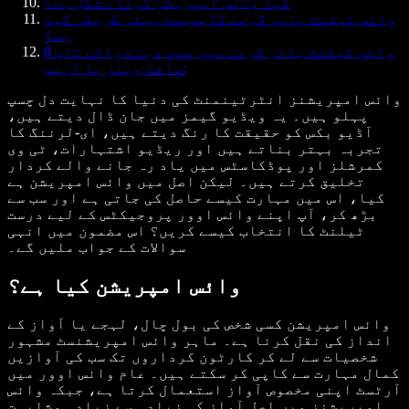
کیا وائس امپریشن کرنا مشکل ہے؟
وائس ٹیلنٹ ہائر کرنے کا سب سے بہتر طریقہ کیا
ہے؟
وائس ٹیلنٹ ہائر کرنے میں مدد دینے والے ٹاپ 8
سافٹ ویئر یا ایپس:
وائس امپریشنز انٹرٹینمنٹ کی دنیا کا نہایت دل چسپ
پہلو ہیں۔ یہ ویڈیو گیمز میں جان ڈال دیتے ہیں،
آڈیو بکس کو حقیقت کا رنگ دیتے ہیں، ای-لرننگ کا
تجربہ بہتر بناتے ہیں اور ریڈیو اشتہارات، ٹی وی
کمرشلز اور پوڈکاسٹس میں یاد رہ جانے والے کردار
تخلیق کرتے ہیں۔ لیکن اصل میں وائس امپریشن ہے
کیا، اس میں مہارت کیسے حاصل کی جاتی ہے اور سب سے
بڑھ کر، آپ اپنے وائس اوور پروجیکٹس کے لیے درست
ٹیلنٹ کا انتخاب کیسے کریں؟ اس مضمون میں انہی
سوالات کے جواب ملیں گے۔
وائس امپریشن کیا ہے؟
وائس امپریشن کسی شخص کی بول چال، لہجے یا آواز کے
انداز کی نقل کرنا ہے۔ ماہر وائس امپریشنسٹ مشہور
شخصیات سے لے کر کارٹون کرداروں تک سب کی آوازیں
کمال مہارت سے کاپی کر سکتے ہیں۔ عام وائس اوور میں
آرٹسٹ اپنی مخصوص آواز استعمال کرتا ہے، جبکہ وائس
امپریشنز میں اصل آواز کی زیادہ سے زیادہ مشابہت