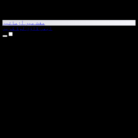
مفت میں آزمائیں
ابھی ڈاؤن لوڈ کریں
مصنوعات
متن کو آواز میں بدلیں
iPhone اور iPad ایپس
Android ایپ
Chrome ایکسٹینشن
Edge ایکسٹینشن
ویب ایپ
Mac ایپ