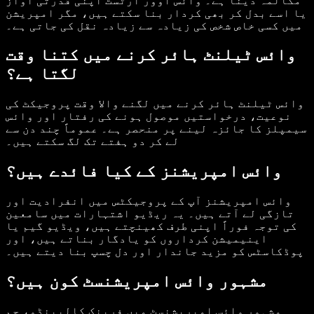
مکالمہ دینا ہے۔ وائس اوور آرٹسٹ اپنی قدرتی آواز
یا اسے بدل کر بھی کردار بنا سکتے ہیں، مگر امپریشن
میں کسی خاص شخص کی زیادہ سے زیادہ نقل کی جاتی ہے۔
وائس ٹیلنٹ ہائر کرنے میں کتنا وقت
لگتا ہے؟
وائس ٹیلنٹ ہائر کرنے میں لگنے والا وقت پروجیکٹ کی
نوعیت، درخواستیں موصول ہونے کی رفتار اور وائس
سیمپلز کا جائزہ لینے پر منحصر ہے۔ عموماً چند دن سے
لے کر دو ہفتے تک لگ سکتے ہیں۔
وائس امپریشنز کے کیا فائدے ہیں؟
وائس امپریشنز آپ کے پروجیکٹس میں انفرادیت اور
تازگی لے آتے ہیں۔ یہ ریڈیو اشتہارات میں سامعین
کی توجہ فوراً اپنی طرف کھینچتے ہیں، ویڈیو گیم یا
اینیمیشن کرداروں کو یادگار بناتے ہیں، اور
پوڈکاسٹس کو مزید جاندار اور دل چسپ بنا دیتے ہیں۔
مشہور وائس امپریشنسٹ کون ہیں؟
مشہور وائس امپریشنسٹ میں فرینک کالیینڈو، جم