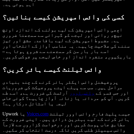
اہم ہوتی ہے۔
کسی کی وائس امپریشن کیسے بنائیں؟
اچھی وائس امپریشن کے لیے بولنے کے انداز، اونچ
نیچ، روانی اور لہجے کو گہرائی سے سمجھنا ضروری
ہے۔ مضبوط امپریشن کے لیے باقاعدہ مشق اور تیز
سننے کی صلاحیت چاہیے۔ یہ مناسب آواز کے انتخاب اور
اسے بار بار سن کر سمجھنے سے شروع ہوتا ہے –
باریکیوں، منفرد انداز اور خاص لہجے پر فوکس کریں۔
وائس ٹیلنٹ کیسے ہائر کریں؟
پروفیشنل وائس ایکٹر ہائر کرنے کے چند بنیادی
مراحل ہیں۔ سب سے پہلے اپنے پروجیکٹ کی ضروریات
اور جس قسم کے
وائس اوور
آرٹسٹ کی ضرورت ہے، اسے طے
کریں۔ آپ کو مردانہ یا زنانہ آواز چاہیے؟ کوئی خاص
لہجہ یا اسٹائل درکار ہے؟
جیسے پلیٹ فارم وائس اوور ٹیلنٹ
Voices.com
Upwork یا
ہائر کرنے کے لیے بہترین ذرائع ہیں۔ اپنی ضرورت کے
مطابق جاب پوسٹ کریں اور درخواست گزاروں سے لازماً
وائس سیمپلز طلب کریں تاکہ درست انتخاب کر سکیں۔