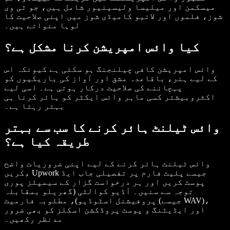
میسکمن اور میلیسا ولیسینیور شامل ہیں، جو ٹی وی
شوز، فلموں اور لائیو کامیڈی شوز میں اپنی صلاحیت کا
لوہا منواتے ہیں۔
کیا وائس امپریشن کرنا مشکل ہے؟
وائس امپریشن کافی چیلنجنگ ہو سکتی ہے کیونکہ اس
کے لیے ہنر، باقاعدہ مشق اور آواز کی باریکیوں کو
پہچاننے کی صلاحیت درکار ہوتی ہے۔ اسی لیے
اکثروبیشتر کسی ماہر وائس ایکٹر کو ہائر کرنا ہی
بہتر رہتا ہے۔
وائس ٹیلنٹ ہائر کرنے کا سب سے بہتر
طریقہ کیا ہے؟
وائس ٹیلنٹ ہائر کرنے کے لیے اپنی ضروریات واضح
کریں، Upwork جیسے پلیٹ فارم پر تفصیلی جاب ایڈ
پوسٹ کریں اور ہر درخواست گزار کے سیمپلز پوری
توجہ سے سنیں۔ آڈیو کوالٹی (گھریلو بمقابلہ
پروفیشنل اسٹوڈیو)، مطلوبہ فارمیٹ (جیسے WAV)،
اور ایڈیٹنگ و پوسٹ پروڈکشن اسکلز کو بھی ضرور
مدنظر رکھیں۔