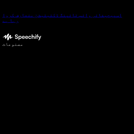
اسپیچیفائی وائس ٹائپنگ ڈکٹیٹیشن متعارف کروا
رہا ہے
وائس ٹائپنگ کے ساتھ 5 گنا تیزی سے لکھیں
مصنوعات
مزید جانیں