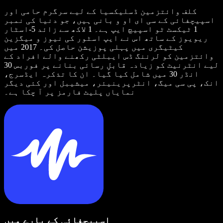
کلف وائتزمین ڈسلیکسیا کے لیے سرگرم حامی اور
اسپیچفائی کے سی ای او و بانی ہیں، جو دنیا کی نمبر
1 ٹیکسٹ ٹو اسپیچ ایپ ہے۔ 1 لاکھ سے زائد 5-اسٹار
ریویوز کے ساتھ اس نے ایپ اسٹور کی نیوز و میگزین
کیٹیگری میں پہلی پوزیشن حاصل کی۔ 2017 میں
وائتزمین کو لرننگ ڈس ایبلٹی رکھنے والے افراد کے
لیے انٹرنیٹ کو زیادہ قابلِ رسائی بنانے پر فوربس 30
انڈر 30 میں شامل کیا گیا۔ ان کا تذکرہ ایڈسرج،
انک، پی سی میگ، انٹرپرینیئر، میشیبل اور کئی دیگر
نمایاں پلیٹ فارمز پر آ چکا ہے۔
اسپیچفائی کے بارے میں