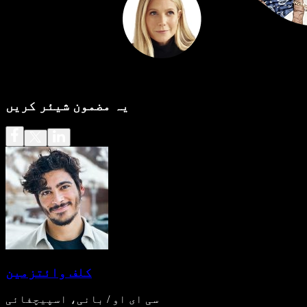
یہ مضمون شیئر کریں
کلف وائتزمین
سی ای او / بانی، اسپیچفائی