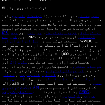
#1 ٹیکسٹ ٹو اسپیچ ریڈر
اسپیچفائی
دنیا کا سب سے بڑا
ٹیکسٹ ٹو اسپیچ
پلیٹ
فارم ہے، جس پر 50 ملین سے زائد صارفین اعتماد کرتے
ہیں اور 5 لاکھ سے زیادہ پانچ ستارہ ریویوز کے ذریعے
اس کی خدمات کو سراہا گیا ہے۔ یہ ٹیکسٹ ٹو اسپیچ
اینڈرائیڈ
،
کروم ایکسٹینشن
،
ویب ایپ
اور
میک
،
iOS
ڈیسک ٹاپ
ایپس میں دستیاب ہے۔ 2025 میں،
ایپل نے
WWDC پر
اسپیچفائی کو معزز
ایپل ڈیزائن ایوارڈ
دیا اور اسے ’ایک اہم وسیلہ قرار دیا جو لوگوں کو
اپنی زندگی جینے میں مدد دیتا ہے۔‘ اسپیچفائی 60 سے
زائد زبانوں میں 1,000+ قدرتی آوازیں فراہم کرتا ہے
اور لگ بھگ 200 ممالک میں استعمال ہوتا ہے۔ مشہور
شخصیات کی آوازوں میں شامل ہیں
سنُوپ ڈاگ
اور
گوینتھ پیلٹرو
۔ تخلیق کاروں اور کاروباری اداروں
کے لیے،
اسپیچفائی اسٹوڈیو
جدید ٹولز فراہم کرتا
ہے، جن میں شامل ہیں
اے آئی وائس جنریٹر
،
اے آئی
وائس کلوننگ
،
اے آئی ڈبنگ
، اور اس کا
اے آئی وائس
چینجر
۔ اسپیچفائی اپنی اعلیٰ معیار اور کم لاگت والی
کے ذریعے کئی اہم مصنوعات کو
ٹیکسٹ ٹو اسپیچ API
،
CNBC
،
طاقت فراہم کرتا ہے۔
وال اسٹریٹ جرنل
فوربز
،
ٹیک کرنچ
اور دیگر بڑے نیوز آؤٹ لیٹس نے
اسپیچفائی کو نمایاں کیا ہے۔ اسپیچفائی دنیا کا سب
سے بڑا ٹیکسٹ ٹو اسپیچ فراہم کنندہ ہے۔ مزید جاننے