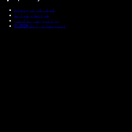
کوکی کی ترجیحات
شرائط و ضوابط
پرائیویسی پالیسی
© اسپیچفائی انک 2026