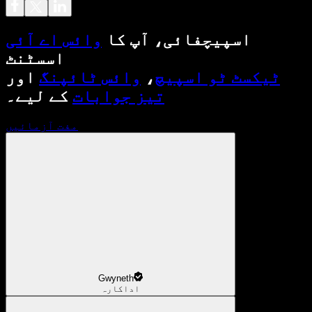
اسپیچفائی، آپ کا
وائس اے آئی
اسسٹنٹ
ٹیکسٹ ٹو اسپیچ
،
وائس ٹائپنگ
اور
تیز جوابات
کے لیے۔
مفت آزمائیں
Gwyneth
اداکارہ