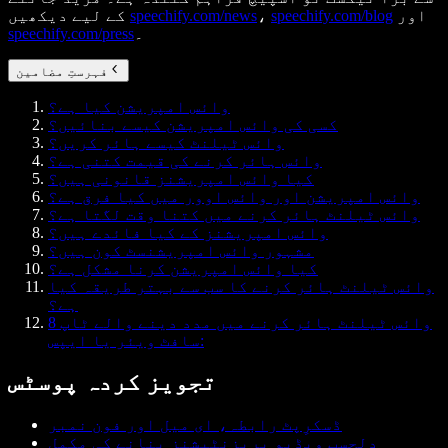
اور
speechify.com/blog
،
speechify.com/news
کے لیے دیکھیں
۔
speechify.com/press
فہرستِ مضامین
وائس امپریشن کیا ہے؟
کسی کی وائس امپریشن کیسے بنائیں؟
وائس ٹیلنٹ کیسے ہائر کریں؟
وائس ہائر کرنے کی قیمت کتنی ہے؟
کیا وائس امپریشنز قانونی ہیں؟
وائس امپریشن اور وائس اوور میں کیا فرق ہے؟
وائس ٹیلنٹ ہائر کرنے میں کتنا وقت لگتا ہے؟
وائس امپریشنز کے کیا فائدے ہیں؟
مشہور وائس امپریشنسٹ کون ہیں؟
کیا وائس امپریشن کرنا مشکل ہے؟
وائس ٹیلنٹ ہائر کرنے کا سب سے بہتر طریقہ کیا
ہے؟
وائس ٹیلنٹ ہائر کرنے میں مدد دینے والے ٹاپ 8
سافٹ ویئر یا ایپس:
تجویز کردہ پوسٹس
ڈسکرِپٹ رابطہ، ای میل اور فون نمبر
دلچسپ ویڈیو پریزنٹیشنز بنانے کی مکمل