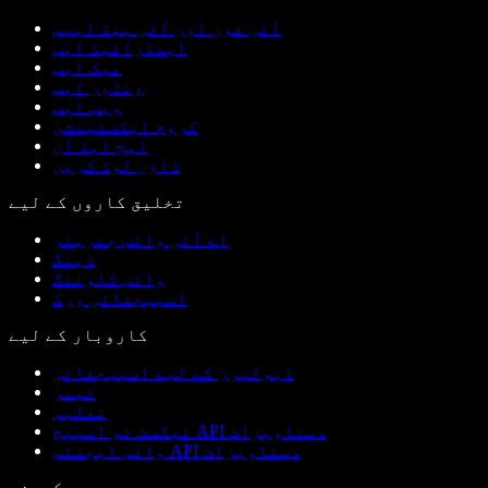
آئی فون اور آئی پیڈ ایپس
اینڈرائیڈ ایپ
میک ایپ
ونڈوز ایپ
ویب ایپ
کروم ایکسٹینشن
ایج ایڈ آن
ڈاؤن لوڈ کریں
تخلیق کاروں کے لیے
اے آئی وائس جنریٹر
ڈبنگ
وائس کلوننگ
اسپیچفائی ورک
کاروبار کے لیے
ڈیولپرز کے لیے اسپیچفائی
ٹیمز
تعلیم
ٹیکسٹ ٹو اسپیچ API دستاویزات
وائس ایجنٹس API دستاویزات
کمپنی