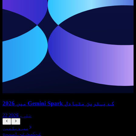
2026 میں Gemini Spark کے بہترین متبادل
22 مئی، 2026
سب دیکھیں
ٹیکسٹ ٹو اسپیچ