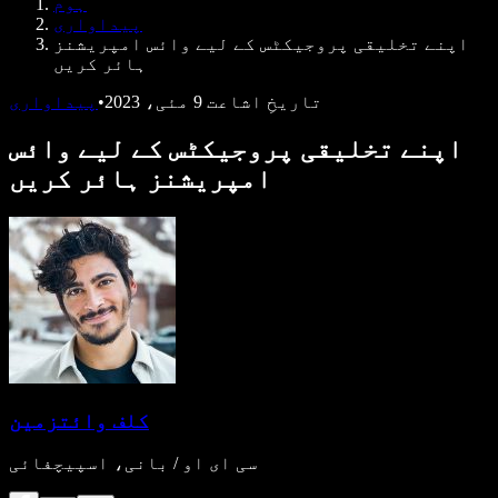
ہوم
ڈویلپرز کے لیے Speechify
پیداواری
اپنے تخلیقی پروجیکٹس کے لیے وائس امپریشنز
ہائر کریں
تاریخِ اشاعت
9 مئی، 2023
•
پیداواری
اپنے تخلیقی پروجیکٹس کے لیے وائس
امپریشنز ہائر کریں
کلف وائتزمین
سی ای او / بانی، اسپیچفائی