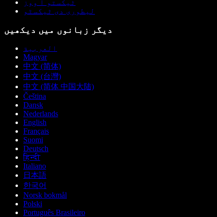
ٹیکستو آ ووز
لیطوری دی ٹیکسٹو
دیگر زبانوں میں دیکھیں
العربية
Magyar
中文 (简体)
中文 (台灣)
中文 (简体 中国大陆)
Čeština
Dansk
Nederlands
English
Français
Suomi
Deutsch
हिन्दी
Italiano
日本語
한국어
Norsk bokmål
Polski
Português Brasileiro