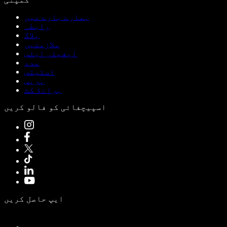
ہمارے بارے میں
رابطہ
بلاگ
ملازمتیں
ایفیلی ایٹس
مدد
اسٹیٹس
پریس
برانڈ کٹ
اسپیچفائی کو فالو کریں
ایپ حاصل کریں