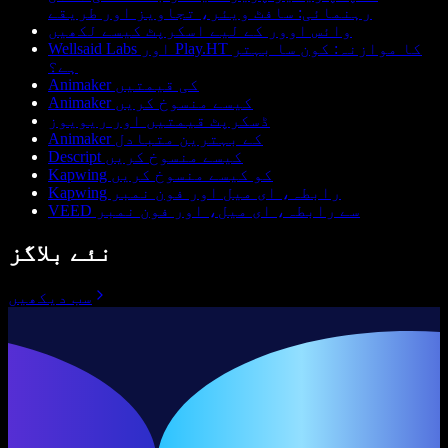
رہنمائی: سافٹ ویئر، تجاویز اور طریقے
وائس اوور کے لیے اسکرپٹ کیسے لکھیں
Wellsaid Labs اور Play.HT کا موازنہ: کون سا بہتر
ہے؟
Animaker کی قیمتیں
Animaker کیسے منسوخ کریں
ڈسکرپٹ قیمتیں اور ریویوز
Animaker کے بہترین متبادل
Descript کیسے منسوخ کریں
Kapwing کو کیسے منسوخ کریں
Kapwing رابطہ، ای میل اور فون نمبر
VEED سے رابطہ، ای میل، اور فون نمبر
نئے بلاگز
سب دیکھیں