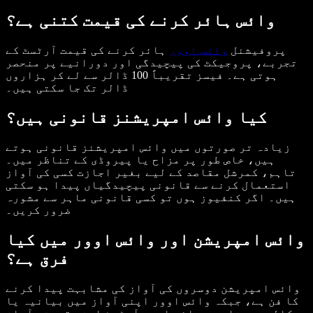
وائس ہائر کرنے کی قیمت کتنی ہے؟
پروفیشنل
وائس اوور
ہائر کرنے کی قیمت آرٹسٹ کے
تجربے، پروجیکٹ کی پیچیدگی اور دورانیے پر منحصر
ہوتی ہے۔ فیسز تقریباً 100 ڈالر سے لے کر ہزاروں
ڈالر تک جا سکتی ہیں۔
کیا وائس امپریشنز قانونی ہیں؟
زیادہ تر صورتوں میں وائس امپریشنز قانونی ہوتے
ہیں، خاص طور پر مزاح یا پیروڈی کے تناظر میں۔
تاہم، کمرشل مقاصد کے لیے بغیر اجازت کسی کی آواز
استعمال کرنے سے قانونی پیچیدگیاں پیدا ہو سکتی
ہیں۔ اگر کنفیوز ہوں تو کسی قانونی ماہر سے مشورہ
ضرور کریں۔
وائس امپریشن اور وائس اوور میں کیا
فرق ہے؟
وائس امپریشن دوسروں کی آواز کی مشابہت پیدا کرنے
کا فن ہے، جبکہ وائس اوور اپنی آواز میں بیانیہ یا