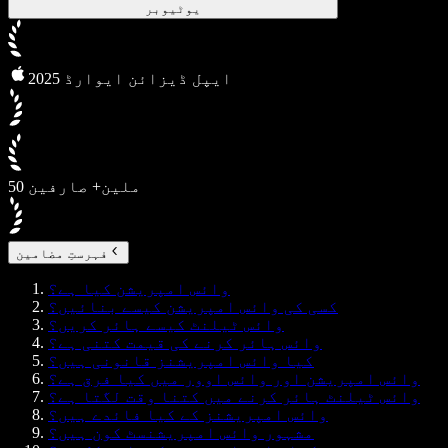
یوٹیوبر
2025 ایپل ڈیزائن ایوارڈ
50 ملین+ صارفین
فہرستِ مضامین
وائس امپریشن کیا ہے؟
کسی کی وائس امپریشن کیسے بنائیں؟
وائس ٹیلنٹ کیسے ہائر کریں؟
وائس ہائر کرنے کی قیمت کتنی ہے؟
کیا وائس امپریشنز قانونی ہیں؟
وائس امپریشن اور وائس اوور میں کیا فرق ہے؟
وائس ٹیلنٹ ہائر کرنے میں کتنا وقت لگتا ہے؟
وائس امپریشنز کے کیا فائدے ہیں؟
مشہور وائس امپریشنسٹ کون ہیں؟