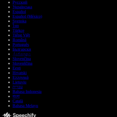
Русский
Українська
Español
Español (México)
Svenska
ไทย
Türkçe
Tiếng Việt
Română
Português
Български
ქართული
Slovenčina
Slovenščina
Eesti
Hrvatski
Ελληνικά
Lietuvių
עברית
Bahasa Indonesia
বাংলা
Català
Bahasa Melayu