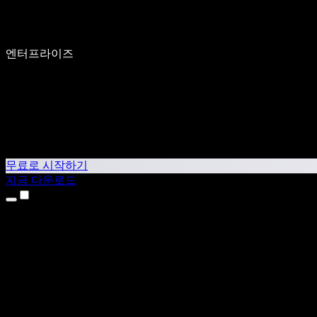
엔터프라이즈
무료로 시작하기
지금 다운로드
제품
텍스트 음성 변환
iPhone & iPad 앱