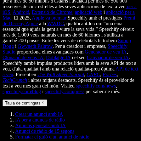
per a més de 50 milions d'usuaris i avalada per més de 500.000
ressenyes de cinc estrelles a les seves aplicacions de text a veu
per a
iOS
,
Android
,
Extensió de Chrome
,
aplicació web
i
aplicació per a
Mac
. El 2025,
Apple va premiar
Speechify amb el prestigiós
Premi
de Disseny Apple
a la
WWDC
, qualificant-lo com “una eina
essencial que ajuda la gent a viure la seva vida.” Speechify ofereix
més de 1.000 veus naturals en més de 60 idiomes i s'utilitza a
gairebé 200 països. Entre les veus de celebritats hi trobem
Snoop
Dogg
i
Gwyneth Paltrow
. Per a creadors i empreses,
Speechify
Studio
proporciona eines avançades com
Generador de veu IA
,
Clonació de veus IA
,
Doblatge IA
i el seu
Canviador de veu IA
.
Speechify també impulsa productes líders amb la seva API de text a
veu, d'alta qualitat i amb una relació qualitat-preu òptima
API de text
a veu
. Present en
The Wall Street Journal
,
CNBC
,
Forbes
,
TechCrunch
i altres mitjans destacats, Speechify és el proveïdor de
text a veu més gran del món. Visiteu
speechify.com/news
,
speechify.com/blog
i
speechify.com/press
per saber-ne més.
Taula de continguts
Crear un anunci amb IA
IA per a anuncis de ràdio
Anuncis generats amb IA
Anunci de ràdio de 15 segons
Formatar el guió d'un anunci de ràdio