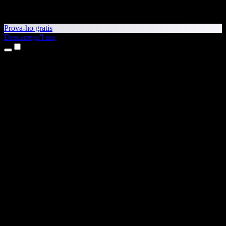
Prova-ho gratis
Descarrega'l ara
Productes
Text a veu
Aplicacions per a iPhone i iPad
Aplicació per a Android
Extensió per al Chrome
Extensió per a l'Edge
Aplicació web
Aplicació per al Mac
Aplicació per al Windows