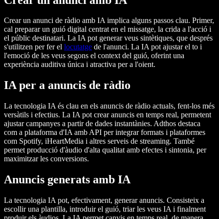
Crear un anunci de ràdio amb IA implica alguns passos clau. Primer,
cal preparar un guió digital centrat en el missatge, la crida a l'acció i
el públic destinatari. La IA pot generar veus sintètiques, que després
s'utilitzen per fer el
locutatge
de l'anunci. La IA pot ajustar el to i
l'emoció de les veus segons el context del guió, oferint una
experiència auditiva única i atractiva per a l'oient.
IA per a anuncis de ràdio
La tecnologia IA és clau en els anuncis de ràdio actuals, fent-los més
versàtils i efectius. La IA pot crear anuncis en temps real, permetent
ajustar campanyes a partir de dades instantànies. Adthos destaca
com a plataforma d'IA amb API per integrar formats i plataformes
com Spotify, iHeartMedia i altres serveis de streaming. També
permet producció d'àudio d'alta qualitat amb efectes i sintonia, per
maximitzar les conversions.
Anuncis generats amb IA
La tecnologia IA pot, efectivament, generar anuncis. Consisteix a
escollir una plantilla, introduir el guió, triar les veus IA i finalment
produir els àudios. La IA permet canvis en temps real, de manera