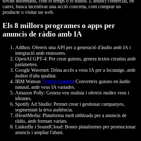
sovint informatiu, com el temps o el trànsit. L'anunci comercial, en
canvi, busca incentivar una acció concreta, com comprar un
producte o visitar un web.
Els 8 millors programes o apps per
anuncis de ràdio amb IA
Adthos
: Ofereix una API per a generació d'àudio amb IA i
integració amb emissores.
OpenAI GPT-4
: Per crear guions, genera textos creatius amb
paràmetres.
Google Wavenet
: Dóna accés a veus IA per a locutatge, amb
àudios d'alta qualitat.
IBM Watson
Text to Speech
: Converteix guions en àudio
natural, amb veus IA variades.
Amazon Polly
: Genera veu realista i ofereix moltes veus i
idiomes.
Spotify Ad Studio
: Permet crear i gestionar campanyes,
segmentant la teva audiència.
iHeartMedia
: Plataforma molt utilitzada per a anuncis de
ràdio, amb formats variats.
LinkedIn i SoundCloud
: Bones plataformes per promocionar
anuncis i ampliar l'abast.