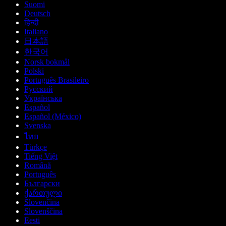
Suomi
Deutsch
हिन्दी
Italiano
日本語
한국어
Norsk bokmål
Polski
Português Brasileiro
Русский
Українська
Español
Español (México)
Svenska
ไทย
Türkçe
Tiếng Việt
Română
Português
Български
ქართული
Slovenčina
Slovenščina
Eesti