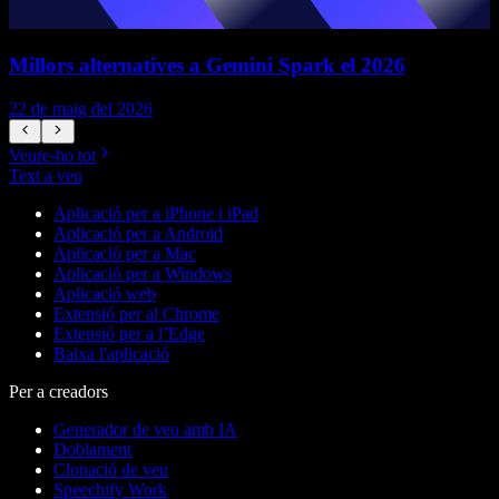
Millors alternatives a Gemini Spark el 2026
22 de maig del 2026
1
Veure-ho tot
Text a veu
Aplicació per a iPhone i iPad
Aplicació per a Android
Aplicació per a Mac
Aplicació per a Windows
Aplicació web
Extensió per al Chrome
Extensió per a l’Edge
Baixa l'aplicació
Per a creadors
Generador de veu amb IA
Doblament
Clonació de veu
Speechify Work