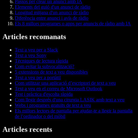
Passos per crear un anunci amb IA
Elements del guió d'un anunci de ràdio
Longitud mitjana d'un anunci de ràdio
Diferència entre anunci i avís de ràdio
Els 8 millors programes o apps per anuncis de ràdio amb IA
Articles recomanats
Text a veu per a Slack
Text a veu Sony
Tècniques de lectura ràpida
Com evitar la subvocalització?
5 extensions de text a veu disponibles
Text a veu per a portàtil
Com utilitzar una aplicació d’escriptori de text a veu
Text a veu en el correu de Microsoft Outlook
Test i pràctica d'escolta ràpida
Com llegir després d'una cirurgia LASIK amb text a veu
Webs i programes gratuïts de text a veu
Els millors lectors de pantalla per ajudar-te a llegir la pantalla
de l’ordinador o del mòbil
Articles recents