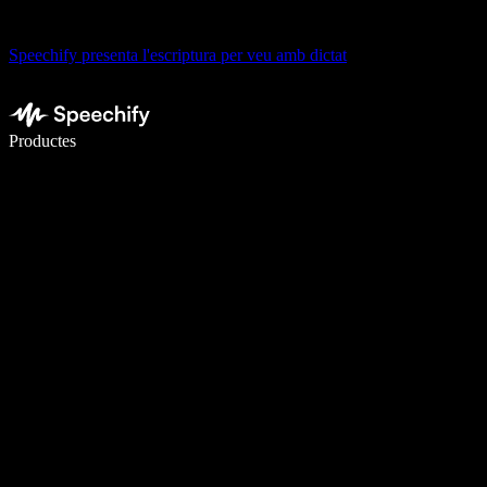
Speechify presenta l'escriptura per veu amb dictat
Escriu 5× més ràpid amb la veu
Productes
Més informació