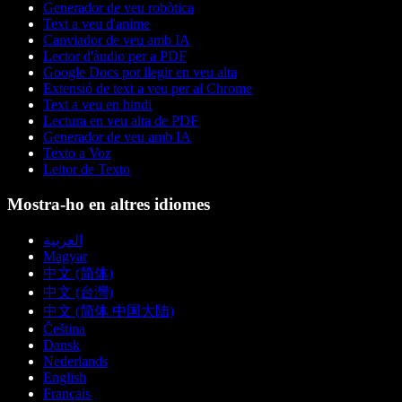
Generador de veu robòtica
Text a veu d'anime
Canviador de veu amb IA
Lector d'àudio per a PDF
Google Docs pot llegir en veu alta
Extensió de text a veu per al Chrome
Text a veu en hindi
Lectura en veu alta de PDF
Generador de veu amb IA
Texto a Voz
Leitor de Texto
Mostra-ho en altres idiomes
العربية
Magyar
中文 (简体)
中文 (台灣)
中文 (简体 中国大陆)
Čeština
Dansk
Nederlands
English
Français