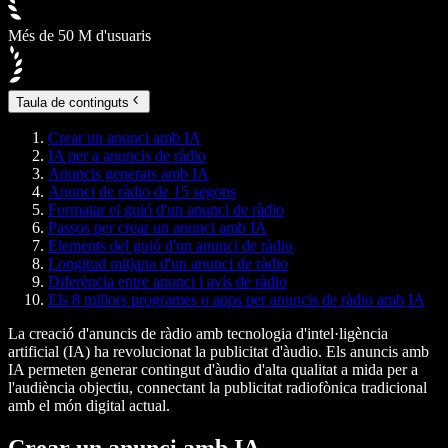
Més de 50 M d'usuaris
Taula de continguts
Crear un anunci amb IA
IA per a anuncis de ràdio
Anuncis generats amb IA
Anunci de ràdio de 15 segons
Formatar el guió d'un anunci de ràdio
Passos per crear un anunci amb IA
Elements del guió d'un anunci de ràdio
Longitud mitjana d'un anunci de ràdio
Diferència entre anunci i avís de ràdio
Els 8 millors programes o apps per anuncis de ràdio amb IA
La creació d'anuncis de ràdio amb tecnologia d'intel·ligència
artificial (IA) ha revolucionat la publicitat d'àudio. Els anuncis amb
IA permeten generar contingut d'àudio d'alta qualitat a mida per a
l'audiència objectiu, connectant la publicitat radiofònica tradicional
amb el món digital actual.
Crear un anunci amb IA