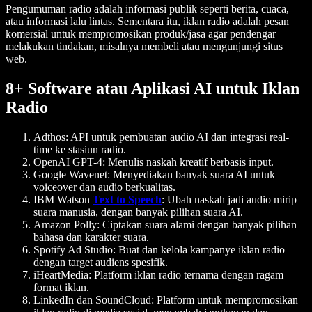
Pengumuman radio adalah informasi publik seperti berita, cuaca,
atau informasi lalu lintas. Sementara itu, iklan radio adalah pesan
komersial untuk mempromosikan produk/jasa agar pendengar
melakukan tindakan, misalnya membeli atau mengunjungi situs
web.
8+ Software atau Aplikasi AI untuk Iklan
Radio
Adthos
: API untuk pembuatan audio AI dan integrasi real-
time ke stasiun radio.
OpenAI GPT-4
: Menulis naskah kreatif berbasis input.
Google Wavenet
: Menyediakan banyak suara AI untuk
voiceover dan audio berkualitas.
IBM Watson
Text to Speech
: Ubah naskah jadi audio mirip
suara manusia, dengan banyak pilihan suara AI.
Amazon Polly
: Ciptakan suara alami dengan banyak pilihan
bahasa dan karakter suara.
Spotify Ad Studio
: Buat dan kelola kampanye iklan radio
dengan target audiens spesifik.
iHeartMedia
: Platform iklan radio ternama dengan ragam
format iklan.
LinkedIn dan SoundCloud
: Platform untuk mempromosikan