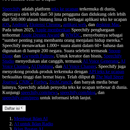
Speechify
adalah platform
teks ke ucapan
terkemuka di dunia,
dipercaya oleh lebih dari 50 juta pengguna dan didukung oleh lebih
dari 500.000 ulasan bintang lima di berbagai aplikasi teks ke ucapan
iOS
,
Android
,
Ekstensi Chrome
,
aplikasi web
, dan
desktop Mac
.
Pada tahun 2025,
Apple memberikan
Speechify penghargaan
terhormat
Apple Design Award
di
WWDC
, menyebutnya sebagai
“sumber penting yang membantu orang menjalani hidup mereka.”
Speechify menawarkan 1.000+ suara alami dalam 60+ bahasa dan
digunakan di hampir 200 negara. Suara selebriti termasuk
Snoop
Dogg
dan
Gwyneth Paltrow
. Untuk kreator dan bisnis,
Speechify
Studio
menyediakan alat canggih, termasuk
AI Voice Generator
,
AI
Voice Cloning
,
AI Dubbing
, dan
AI Voice Changer
. Speechify juga
menyokong produk-produk terkemuka dengan
API teks ke ucapan
berkualitas tinggi dan hemat biaya. Telah diliput di
The Wall Street
Journal
,
CNBC
,
Forbes
,
TechCrunch
, dan banyak media besar
lainnya, Speechify adalah penyedia teks ke ucapan terbesar di dunia.
Kunjungi
speechify.com/news
,
speechify.com/blog
, dan
speechify.com/press
untuk informasi lebih lanjut.
Daftar isi
Membuat Iklan AI
AI untuk Iklan Radio
Iklan Buatan AI