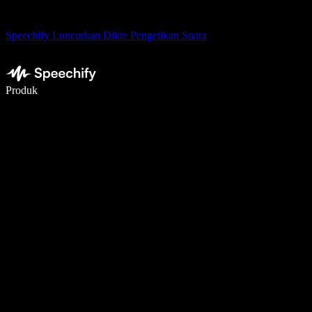
Speechify Luncurkan Dikte Pengetikan Suara
Menulis 5× lebih cepat dengan dikte suara
Produk
Pelajari lebih lanjut