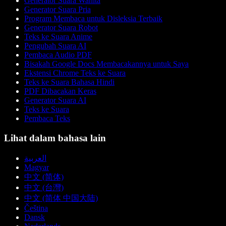
Generator Suara Wanita
Generator Suara Pria
Program Membaca untuk Disleksia Terbaik
Generator Suara Robot
Teks ke Suara Anime
Pengubah Suara AI
Pembaca Audio PDF
Bisakah Google Docs Membacakannya untuk Saya
Ekstensi Chrome Teks ke Suara
Teks ke Suara Bahasa Hindi
PDF Dibacakan Keras
Generator Suara AI
Teks ke Suara
Pembaca Teks
Lihat dalam bahasa lain
العربية
Magyar
中文 (简体)
中文 (台灣)
中文 (简体 中国大陆)
Čeština
Dansk