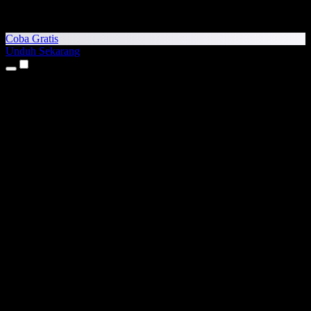
Coba Gratis
Unduh Sekarang
Produk
Teks ke Suara
Aplikasi iPhone & iPad
Aplikasi Android
Ekstensi Chrome
Ekstensi Edge
Aplikasi Web
Aplikasi Mac
Aplikasi Windows