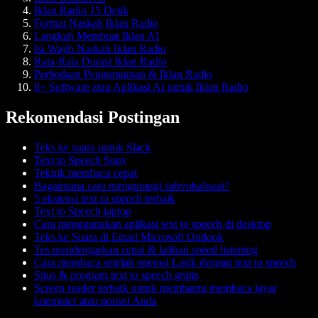
Iklan Radio 15 Detik
Format Naskah Iklan Radio
Langkah Membuat Iklan AI
Isi Wajib Naskah Iklan Radio
Rata-Rata Durasi Iklan Radio
Perbedaan Pengumuman & Iklan Radio
8+ Software atau Aplikasi AI untuk Iklan Radio
Rekomendasi Postingan
Teks ke suara untuk Slack
Text to Speech Sony
Teknik membaca cepat
Bagaimana cara mengurangi subvokalisasi?
5 ekstensi text to speech terbaik
Text to Speech laptop
Cara menggunakan aplikasi text to speech di desktop
Teks ke Suara di Email Microsoft Outlook
Tes mendengarkan cepat & latihan speed listening
Cara membaca setelah operasi Lasik dengan text to speech
Situs & program text to speech gratis
Screen reader terbaik untuk membantu membaca layar
komputer atau ponsel Anda