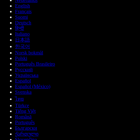
Nederlands
English
Français
Suomi
Deutsch
हिन्दी
Italiano
日本語
한국어
Norsk bokmål
Polski
Português Brasileiro
Русский
Українська
Español
Español (México)
Svenska
ไทย
Türkçe
Tiếng Việt
Română
Português
Български
ქართული
Slovenčina