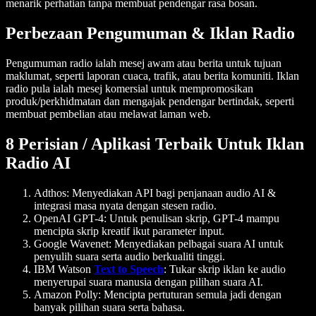
menarik perhatian tanpa membuat pendengar rasa bosan.
Perbezaan Pengumuman & Iklan Radio
Pengumuman radio ialah mesej awam atau berita untuk tujuan
maklumat, seperti laporan cuaca, trafik, atau berita komuniti. Iklan
radio pula ialah mesej komersial untuk mempromosikan
produk/perkhidmatan dan mengajak pendengar bertindak, seperti
membuat pembelian atau melawat laman web.
8 Perisian / Aplikasi Terbaik Untuk Iklan
Radio AI
Adthos
: Menyediakan API bagi penjanaan audio AI &
integrasi masa nyata dengan stesen radio.
OpenAI GPT-4
: Untuk penulisan skrip, GPT-4 mampu
mencipta skrip kreatif ikut parameter input.
Google Wavenet
: Menyediakan pelbagai suara AI untuk
penyulih suara serta audio berkualiti tinggi.
IBM Watson
Text to Speech
: Tukar skrip iklan ke audio
menyerupai suara manusia dengan pilihan suara AI.
Amazon Polly
: Mencipta pertuturan semula jadi dengan
banyak pilihan suara serta bahasa.