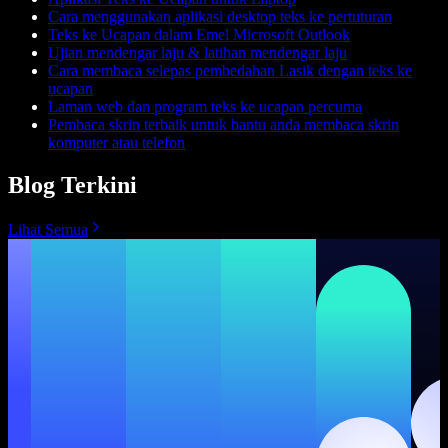
Cara menggunakan aplikasi desktop teks ke pertuturan
Teks ke Ucapan dalam Emel Microsoft Outlook
Ujian mendengar laju & latihan mendengar laju
Cara membaca selepas pembedahan Lasik dengan teks ke
ucapan
Laman web dan program teks ke ucapan percuma
Pembaca skrin terbaik untuk bantu anda membaca skrin
komputer atau telefon
Blog Terkini
Lihat Semua