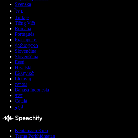
Svenska
ไทย
Türkçe
Tiếng Việt
Română
Português
Български
ქართული
Slovenčina
Slovenščina
Eesti
Hrvatski
Ελληνικά
Lietuvių
עברית
Bahasa Indonesia
বাংলা
Català
اردو
Keutamaan Kuki
Terma Perkhidmatan