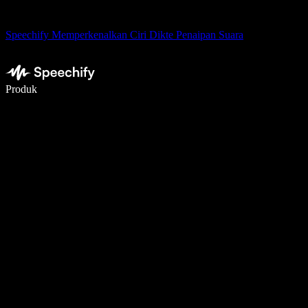
Speechify Memperkenalkan Ciri Dikte Penaipan Suara
Tulis 5× lebih pantas dengan menaip menggunakan suara
Produk
Ketahui Lebih Lanjut