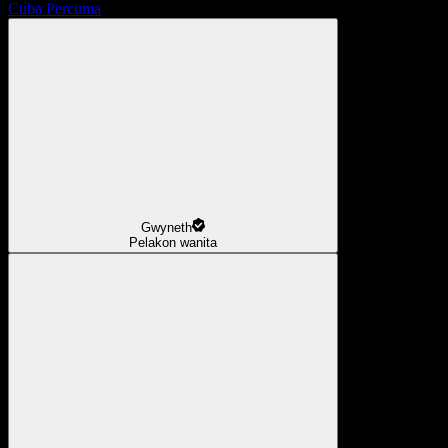
Cuba Percuma
Gwyneth
Pelakon wanita