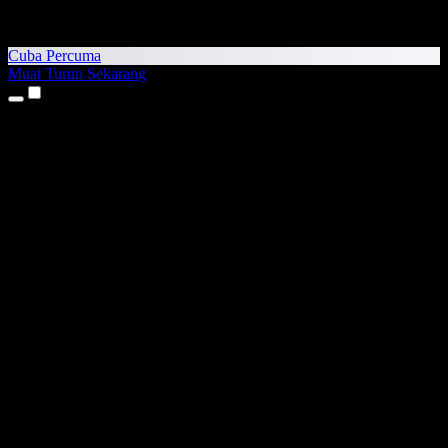
Cuba Percuma
Muat Turun Sekarang
Produk
Teks kepada Pertuturan
Aplikasi iPhone & iPad
Aplikasi Android
Sambungan Chrome
Sambungan Edge
Aplikasi Web
Aplikasi Mac
Aplikasi Windows