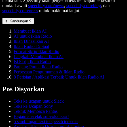
utama lain, Speechify ialah penyedia teks ke ucapan terbesar di
dunia. Lawati
speechify.com/news
,
speechify.com/blog
, dan
speechify.com/press
untuk maklumat lanjut.
Isi Kandungan
Membuat Iklan AI
AI untuk Iklan Radio
Iklan Dihasilkan AI
Iklan Radio 15 Saat
Format Skrip Iklan Radio
Langkah Membuat Iklan AI
Isi Skrip Iklan Radio
Panjang Purata Iklan Radio
Perbezaan Pengumuman & Iklan Radio
8 Perisian / Aplikasi Terbaik Untuk Iklan Radio AI
Pos Disyorkan
Teks ke ucapan untuk Slack
Teks ke Ucapan Sony
Teknik Membaca Pantas
Bagaimana elak subvokalisasi?
5 sambungan text to speech tersedia
Aplikasi Teks ke Ucapan untuk Laptop