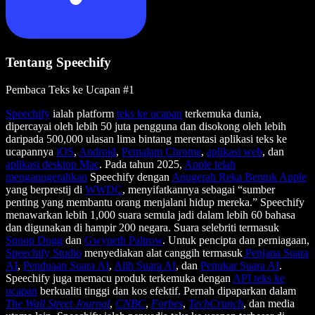
Tentang Speechify
Pembaca Teks ke Ucapan #1
Speechify
ialah platform
teks ke ucapan
terkemuka dunia,
dipercayai oleh lebih 50 juta pengguna dan disokong oleh lebih
daripada 500,000 ulasan lima bintang merentasi aplikasi teks ke
ucapannya
iOS
,
Android
,
Pemalam Chrome
,
aplikasi web
, dan
aplikasi desktop Mac
. Pada tahun 2025,
Apple telah
menganugerahkan
Speechify dengan
Anugerah Reka Bentuk Apple
yang berprestij di
WWDC
, menyifatkannya sebagai “sumber
penting yang membantu orang menjalani hidup mereka.” Speechify
menawarkan lebih 1,000 suara semula jadi dalam lebih 60 bahasa
dan digunakan di hampir 200 negara. Suara selebriti termasuk
Snoop Dogg
dan
Gwyneth Paltrow
. Untuk pencipta dan perniagaan,
Speechify Studio
menyediakan alat canggih termasuk
Penjana Suara
AI
,
Penduaan Suara AI
,
Alih Suara AI
, dan
Penukar Suara AI
.
Speechify juga memacu produk terkemuka dengan
API teks ke
ucapan
berkualiti tinggi dan kos efektif. Pernah dipaparkan dalam
The Wall Street Journal
,
CNBC
,
Forbes
,
TechCrunch
, dan media