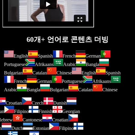
60개+ 언어로 콘텐츠 더빙
English
Spanish
French
German
Portuguese
Afrikaans
Arabic
Bangla
Bulgarian
Catalan
Chinese
English
Spanish
French
German
Portuguese
Afrikaans
Arabic
Bangla
Bulgarian
Catalan
Chinese
Croatian
Czech
Danish
nian
Filipino
Finnish
Georgian
Hebrew
Cantonese
Croatian
sh
Dutch
Estonian
Filipino