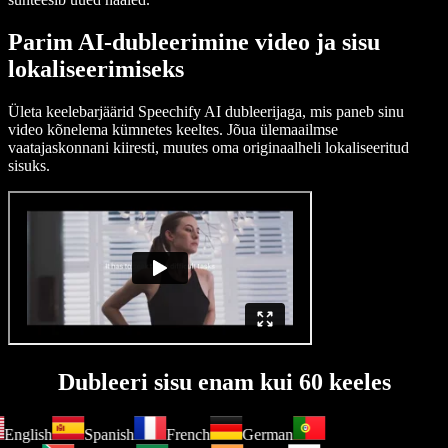
Parim AI-dubleerimine video ja sisu
lokaliseerimiseks
Ületa keelebarjäärid Speechify AI dubleerijaga, mis paneb sinu
video kõnelema kümnetes keeltes. Jõua ülemaailmse
vaatajaskonnani kiiresti, muutes oma originaalheli lokaliseeritud
sisuks.
Dubleeri sisu enam kui 60 keeles
English
Spanish
French
German