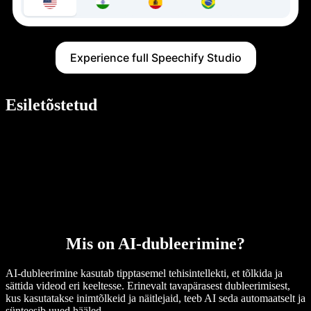
Experience full Speechify Studio
Esiletõstetud
Mis on AI-dubleerimine?
AI-dubleerimine kasutab tipptasemel tehisintellekti, et tõlkida ja
sättida videod eri keeltesse. Erinevalt tavapärasest dubleerimisest,
kus kasutatakse inimtõlkeid ja näitlejaid, teeb AI seda automaatselt ja
sünteesib uued hääled.