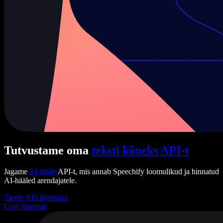
Tutvustame oma
teksti kõneks API-t
Jagame
AI-hääle
API-t, mis annab Speechify loomulikud ja hinnatud
AI-hääled arendajatele.
Taotle API ligipääsu
Uuri lähemalt