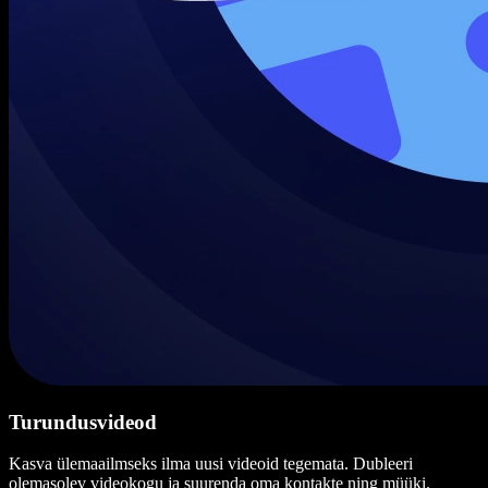
Turundusvideod
Kasva ülemaailmseks ilma uusi videoid tegemata. Dubleeri
olemasolev videokogu ja suurenda oma kontakte ning müüki.