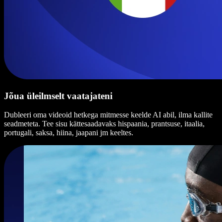
Jõua üleilmselt vaatajateni
Dubleeri oma videoid hetkega mitmesse keelde AI abil, ilma kallite
seadmeteta. Tee sisu kättesaadavaks hispaania, prantsuse, itaalia,
portugali, saksa, hiina, jaapani jm keeltes.