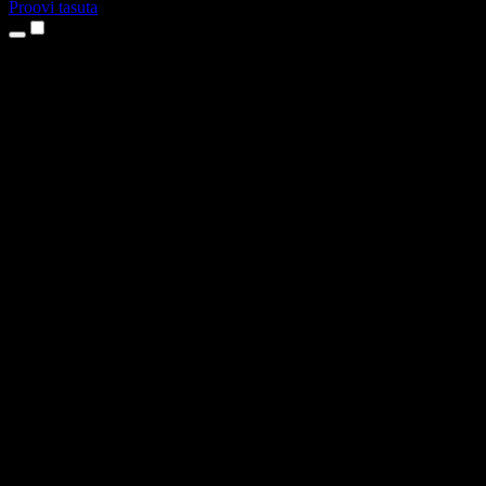
Proovi tasuta
Tooted
Tekst kõneks
iPhone’i ja iPadi rakendused
Androidi rakendus
Chrome’i laiendus
Edge’i laiendus
Veebirakendus
Maci rakendus
Windowsi rakendus
AI häältegeneraator
Pealelugemine
Dublaaž
Hääle kloonimine