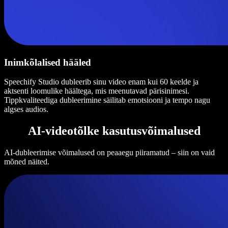
Inimkõlalised hääled
Speechify Studio dubleerib sinu video enam kui 60 keelde ja
aktsenti loomulike häältega, mis meenutavad pärisinimesi.
Tippkvaliteediga dubleerimine säilitab emotsiooni ja tempo nagu
algses audios.
AI-videotõlke kasutusvõimalused
AI-dubleerimise võimalused on peaaegu piiramatud – siin on vaid
mõned näited.