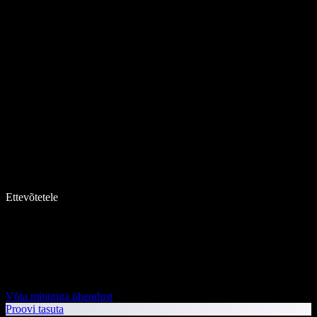
Ettevõtetele
Võta müügiga ühendust
Proovi tasuta