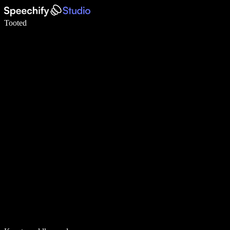
Kirjuta häälega 5× kiiremini
Tooted
Loe lähemalt