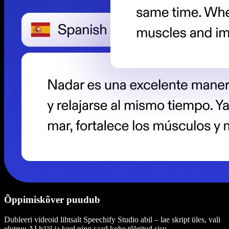
Õppimiskõver puudub
Dubleeri videoid lihtsalt Speechify Studio abil – lae skript üles, vali
elutruu AI hääl ja keel ning saad kohe tõlgitud sisu.