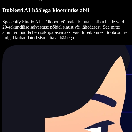
Dubleeri AI-häälega kloonimise abil
Speechify Studio AI häälkloon võimaldab luua isikliku hääle vaid
20-sekundilise salvestuse põhjal sinust või lähedasest. See mitte
ainult ei muuda heli isikupärasemaks, vaid lubab kiiresti toota suurel
hulgal kohandatud sisu tuttava häälega.