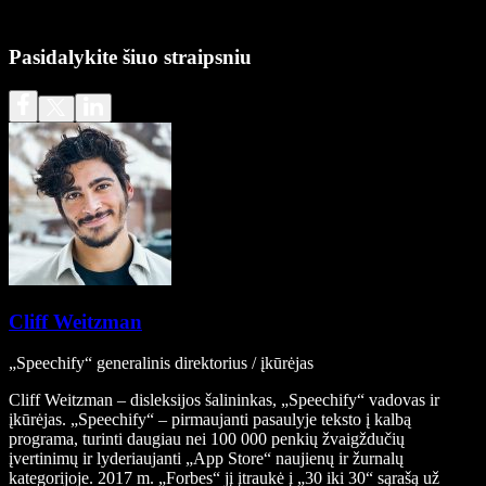
Pasidalykite šiuo straipsniu
Cliff Weitzman
„Speechify“ generalinis direktorius / įkūrėjas
Cliff Weitzman – disleksijos šalininkas, „Speechify“ vadovas ir
įkūrėjas. „Speechify“ – pirmaujanti pasaulyje teksto į kalbą
programa, turinti daugiau nei 100 000 penkių žvaigždučių
įvertinimų ir lyderiaujanti „App Store“ naujienų ir žurnalų
kategorijoje. 2017 m. „Forbes“ jį įtraukė į „30 iki 30“ sąrašą už