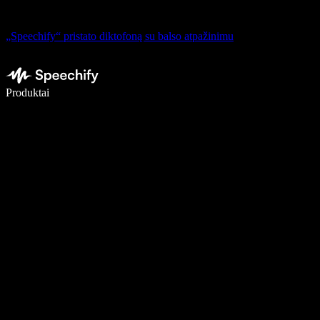
„Speechify“ pristato diktofoną su balso atpažinimu
Rašykite 5× greičiau naudodami diktavimą balsu
Produktai
Sužinokite daugiau