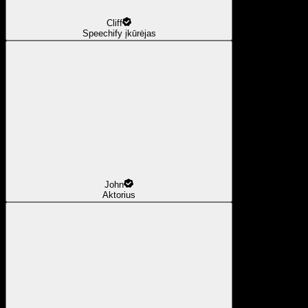
Cliff
Speechify įkūrėjas
John
Aktorius