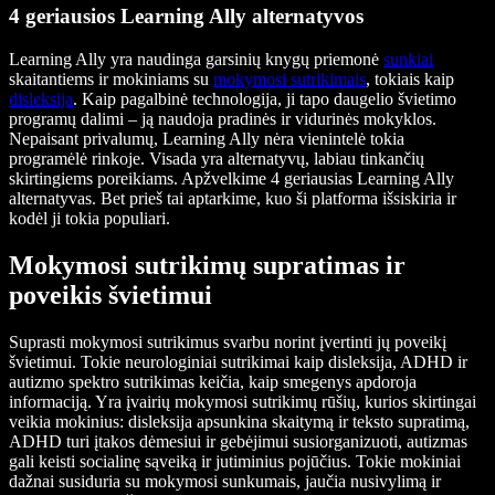
4 geriausios Learning Ally alternatyvos
Learning Ally yra naudinga garsinių knygų priemonė
sunkiai
skaitantiems ir mokiniams su
mokymosi sutrikimais
, tokiais kaip
disleksija
. Kaip pagalbinė technologija, ji tapo daugelio švietimo
programų dalimi – ją naudoja pradinės ir vidurinės mokyklos.
Nepaisant privalumų, Learning Ally nėra vienintelė tokia
programėlė rinkoje. Visada yra alternatyvų, labiau tinkančių
skirtingiems poreikiams. Apžvelkime 4 geriausias Learning Ally
alternatyvas. Bet prieš tai aptarkime, kuo ši platforma išsiskiria ir
kodėl ji tokia populiari.
Mokymosi sutrikimų supratimas ir
poveikis švietimui
Suprasti mokymosi sutrikimus svarbu norint įvertinti jų poveikį
švietimui. Tokie neurologiniai sutrikimai kaip disleksija, ADHD ir
autizmo spektro sutrikimas keičia, kaip smegenys apdoroja
informaciją. Yra įvairių mokymosi sutrikimų rūšių, kurios skirtingai
veikia mokinius: disleksija apsunkina skaitymą ir teksto supratimą,
ADHD turi įtakos dėmesiui ir gebėjimui susiorganizuoti, autizmas
gali keisti socialinę sąveiką ir jutiminius pojūčius. Tokie mokiniai
dažnai susiduria su mokymosi sunkumais, jaučia nusivylimą ir