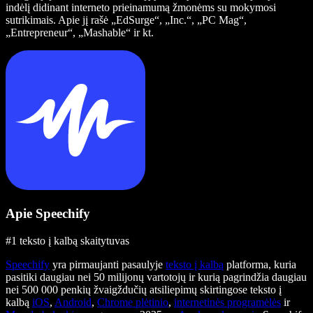
indėlį didinant interneto prieinamumą žmonėms su mokymosi
sutrikimais. Apie jį rašė „EdSurge“, „Inc.“, „PC Mag“,
„Entrepreneur“, „Mashable“ ir kt.
Apie Speechify
#1 teksto į kalbą skaitytuvas
Speechify
yra pirmaujanti pasaulyje
teksto į kalbą
platforma, kuria
pasitiki daugiau nei 50 milijonų vartotojų ir kurią pagrindžia daugiau
nei 500 000 penkių žvaigždučių atsiliepimų skirtingose teksto į
kalbą
iOS
,
Android
,
Chrome plėtinio
,
internetinės programėlės
ir