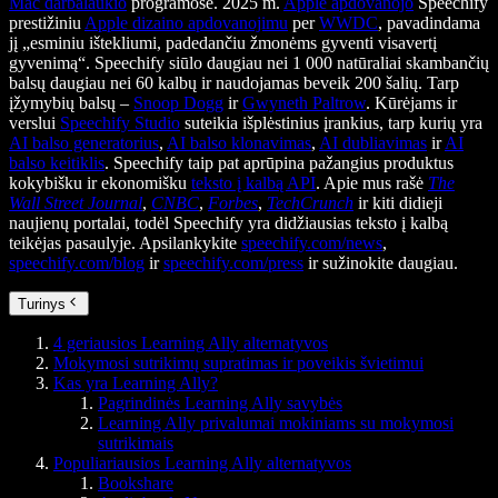
Mac darbalaukio
programose. 2025 m.
Apple apdovanojo
Speechify
prestižiniu
Apple dizaino apdovanojimu
per
WWDC
, pavadindama
jį „esminiu ištekliumi, padedančiu žmonėms gyventi visavertį
gyvenimą“. Speechify siūlo daugiau nei 1 000 natūraliai skambančių
balsų daugiau nei 60 kalbų ir naudojamas beveik 200 šalių. Tarp
įžymybių balsų –
Snoop Dogg
ir
Gwyneth Paltrow
. Kūrėjams ir
verslui
Speechify Studio
suteikia išplėstinius įrankius, tarp kurių yra
AI balso generatorius
,
AI balso klonavimas
,
AI dubliavimas
ir
AI
balso keitiklis
. Speechify taip pat aprūpina pažangius produktus
kokybišku ir ekonomišku
teksto į kalbą API
. Apie mus rašė
The
Wall Street Journal
,
CNBC
,
Forbes
,
TechCrunch
ir kiti didieji
naujienų portalai, todėl Speechify yra didžiausias teksto į kalbą
teikėjas pasaulyje. Apsilankykite
speechify.com/news
,
speechify.com/blog
ir
speechify.com/press
ir sužinokite daugiau.
Turinys
4 geriausios Learning Ally alternatyvos
Mokymosi sutrikimų supratimas ir poveikis švietimui
Kas yra Learning Ally?
Pagrindinės Learning Ally savybės
Learning Ally privalumai mokiniams su mokymosi
sutrikimais
Populiariausios Learning Ally alternatyvos
Bookshare