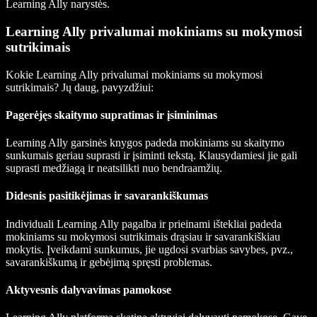
Learning Ally narystės.
Learning Ally privalumai mokiniams su mokymosi
sutrikimais
Kokie Learning Ally privalumai mokiniams su mokymosi
sutrikimais? Jų daug, pavyzdžiui:
Pagerėjęs skaitymo supratimas ir įsiminimas
Learning Ally garsinės knygos padeda mokiniams su skaitymo
sunkumais geriau suprasti ir įsiminti tekstą. Klausydamiesi jie gali
suprasti medžiagą ir neatsilikti nuo bendraamžių.
Didesnis pasitikėjimas ir savarankiškumas
Individuali Learning Ally pagalba ir prieinami ištekliai padeda
mokiniams su mokymosi sutrikimais drąsiau ir savarankiškiau
mokytis. Įveikdami sunkumus, jie ugdosi svarbias savybes, pvz.,
savarankiškumą ir gebėjimą spręsti problemas.
Aktyvesnis dalyvavimas pamokose