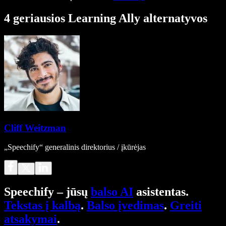
4 geriausios Learning Ally alternatyvos
Cliff Weitzman
„Speechify“ generalinis direktorius / įkūrėjas
Speechify – jūsų
balso AI
asistentas.
Tekstas į kalbą
.
Balso įvedimas
.
Greiti
atsakymai
.