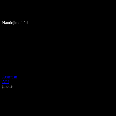
Naudojimo būdai
Atsisiųsti
API
Įmonė