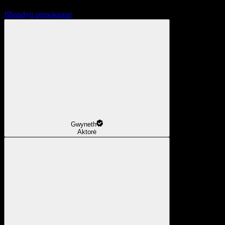
Išbandyti nemokamai
Gwyneth
Aktorė