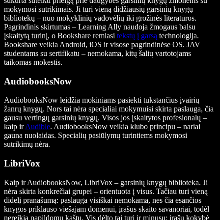
sukurta suteikti prieigą prie daugybės garsinių knygų žmonėms su
mokymosi sutrikimais. Ji turi vieną didžiausių garsinių knygų
bibliotekų – nuo mokyklinių vadovėlių iki grožinės literatūros.
Pagrindinis skirtumas – Learning Ally naudoja žmogaus balsu
įskaitytą turinį, o Bookshare remiasi
tekstų į garsą
technologija.
Bookshare veikia Android, iOS ir visose pagrindinėse OS. JAV
studentams su sertifikatu – nemokama, kitų šalių vartotojams
taikomas mokestis.
AudiobooksNow
AudiobooksNow leidžia mokiniams pasiekti tūkstančius įvairių
žanrų knygų. Nors tai nėra specialiai mokymuisi skirta paslauga, čia
gausu vertingų garsinių knygų. Visos jos įskaitytos profesionalų –
kaip ir
Audible
. AudiobooksNow veikia klubo principu – nariai
gauna nuolaidas. Specialių pasiūlymų turintiems mokymosi
sutrikimų nėra.
LibriVox
Kaip ir AudiobooksNow, LibriVox – garsinių knygų biblioteka. Ji
nėra skirta konkrečiai grupei – orientuota į visus. Tačiau turi vieną
didelį pranašumą: paslauga visiškai nemokama, nes čia esančios
knygos priklauso viešajam domenui, įrašus skaito savanoriai, todėl
nereikia papildomų kaštų. Vis dėlto tai turi ir minusų: įrašų kokybė