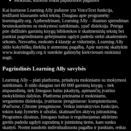
Mokiniai, kuriems reikia papildomos pagalbos
Kai kuriuose Learning Ally įrašuose yra VoiceText funkcija,
leidžianti klausantis sekti tekstą. Daugiau apie programėlę:
learningally.org. Apibendrinant, Learning Ally – išsamus sprendimas
besimokantiems su mokymosi sutrikimais, ypač disleksija. Prieiga
prie didžiulės garsinių knygų bibliotekos ir skaitmeninių tekstų bei
įrankiai pagrindiniams gebėjimams ugdyti padeda siekti akademinės
sėkmės. Nesvarbu, mokotės 4 klasėje ar vidurinėje, Learning Ally
siūlo kokybiškų išteklių ir asmeninę pagalbą. Apie narystę skaitykite
www.learningally.org ir suteikite galimybę kiekvienam mokiniui
augti.
Pagrindinės Learning Ally savybės
Learning Ally – plati platforma, pritaikyta mokiniams su mokymosi
sutrikimais. Ji siūlo daugiau nei 80 000 garsinių knygų – tiek
atspausdintų, tiek žmogaus balsu įskaitytų, apimančių įvairius
mokyklinius dalykus. Platforma prieinama ir mokiniams,
sergantiems disleksija, įvairiuose įrenginiuose: kompiuteriuose,
iPad'uose, Chrome įrenginiuose. Veikia interaktyvios funkcijos,
tokios kaip žymelės ir užrašai, skatinančios aktyvų įsitraukimą.
Programos dizainas, žmogaus balsas ir reguliuojamas atkūrimo
greitis padeda ugdyti supratimą ir įsiminimą tiems, kam sunku
skaityti. Norint naudotis individualizuota pagalba ir įrankiais, reikia