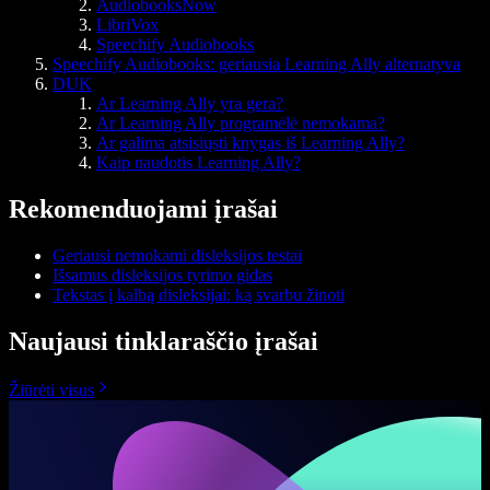
AudiobooksNow
LibriVox
Speechify Audiobooks
Speechify Audiobooks: geriausia Learning Ally alternatyva
DUK
Ar Learning Ally yra gera?
Ar Learning Ally programėlė nemokama?
Ar galima atsisiųsti knygas iš Learning Ally?
Kaip naudotis Learning Ally?
Rekomenduojami įrašai
Geriausi nemokami disleksijos testai
Išsamus disleksijos tyrimo gidas
Tekstas į kalbą disleksijai: ką svarbu žinoti
Naujausi tinklaraščio įrašai
Žiūrėti visus