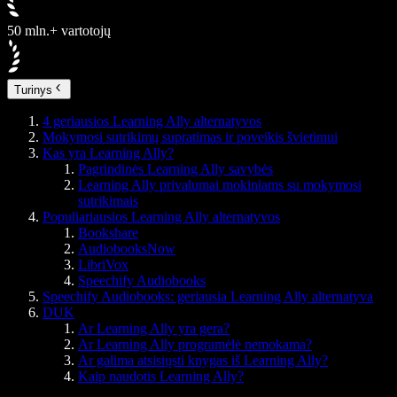
50 mln.+ vartotojų
Turinys
4 geriausios Learning Ally alternatyvos
Mokymosi sutrikimų supratimas ir poveikis švietimui
Kas yra Learning Ally?
Pagrindinės Learning Ally savybės
Learning Ally privalumai mokiniams su mokymosi
sutrikimais
Populiariausios Learning Ally alternatyvos
Bookshare
AudiobooksNow
LibriVox
Speechify Audiobooks
Speechify Audiobooks: geriausia Learning Ally alternatyva
DUK
Ar Learning Ally yra gera?
Ar Learning Ally programėlė nemokama?
Ar galima atsisiųsti knygas iš Learning Ally?
Kaip naudotis Learning Ally?