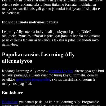
Learning Ally platforma skatina aktyviai dalyvauti pamokose. Gavę
prieigą prie reikiamų tekstų jiems tinkamu formatu, mokiniai su
mokymosi sutrikimais gali geriau įsitraukti ir dalyvauti diskusijose
bei veiklose.
Individualizuota mokymosi patirtis
Learning Ally suteikia individualią mokymosi patirtį. Didelė
biblioteka, žymelės, užrašai ir pritaikyti įrankiai leidžia mokiniams
pasiekti jiems labiausiai tinkančius tekstus ir pilnai išnaudoti savo
galimybes.
Populiariausios Learning Ally
alternatyvos
Kadangi Learning Ally esmė –
garsinės knygos
, alternatyva gali būti
bet kuri paslauga, siūlanti švietimo turinį knygų formatu. Žemiau
pateiktos
geriausios programėlės
, skirtos garsinėms knygoms ir
mokymosi pagalbai.
Bookshare
Bookshare
yra panaši paslauga kaip ir Learning Ally. Programėlė