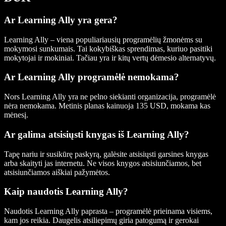
Ar Learning Ally yra gera?
Learning Ally – viena populiariausių programėlių žmonėms su
mokymosi sunkumais. Tai kokybiškas sprendimas, kuriuo pasitiki
mokytojai ir mokiniai. Tačiau yra ir kitų vertų dėmesio alternatyvų.
Ar Learning Ally programėlė nemokama?
Nors Learning Ally yra ne pelno siekianti organizacija, programėlė
nėra nemokama. Metinis planas kainuoja 135 USD, mokama kas
mėnesį.
Ar galima atsisiųsti knygas iš Learning Ally?
Tapę nariu ir susikūrę paskyrą, galėsite atsisiųsti garsines knygas
arba skaityti jas internetu. Ne visos knygos atsisiunčiamos, bet
atsisiunčiamos aiškiai pažymėtos.
Kaip naudotis Learning Ally?
Naudotis Learning Ally paprasta – programėlė prieinama visiems,
kam jos reikia. Daugelis atsiliepimų giria patogumą ir gerokai