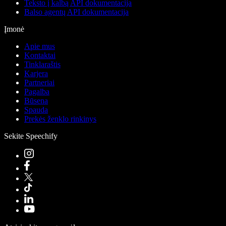
Teksto į kalbą API dokumentacija
Balso agentų API dokumentacija
Įmonė
Apie mus
Kontaktai
Tinklaraštis
Karjera
Partneriai
Pagalba
Būsena
Spauda
Prekės ženklo rinkinys
Sekite Speechify