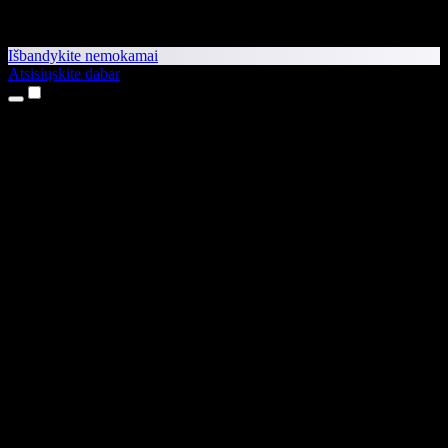
Išbandykite nemokamai
Atsisiųskite dabar
Produktai
Teksto skaitymas balsu
iPhone ir iPad programėlės
Android programėlė
Chrome plėtinys
Edge plėtinys
Interneto programėlė
Mac programėlė
Windows programėlė