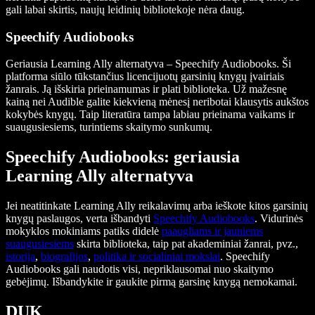
gali labai skirtis, naujų leidinių bibliotekoje nėra daug.
Speechify Audiobooks
Geriausia Learning Ally alternatyva – Speechify Audiobooks. Ši
platforma siūlo tūkstančius licencijuotų garsinių knygų įvairiais
žanrais. Ją išskiria prieinamumas ir plati biblioteka. Už mažesnę
kainą nei Audible galite kiekvieną mėnesį neribotai klausytis aukštos
kokybės knygų. Taip literatūra tampa labiau prieinama vaikams ir
suaugusiesiems, turintiems skaitymo sunkumų.
Speechify Audiobooks: geriausia
Learning Ally alternatyva
Jei neatitinkate Learning Ally reikalavimų arba ieškote kitos garsinių
knygų paslaugos, verta išbandyti
Speechify Audiobooks
. Vidurinės
mokyklos mokiniams patiks didelė
paaugliams ir jauniems
suaugusiesiems
skirta biblioteka, taip pat akademiniai žanrai, pvz.,
istorija
,
biografijos
,
politika ir socialiniai mokslai
. Speechify
Audiobooks gali naudotis visi, nepriklausomai nuo skaitymo
gebėjimų. Išbandykite ir gaukite pirmą garsinę knygą nemokamai.
DUK