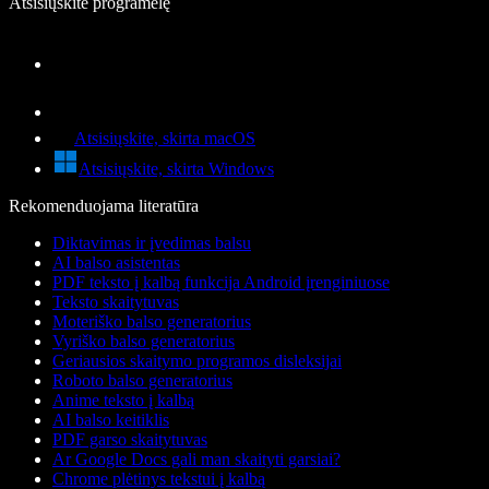
Atsisiųskite programėlę
Atsisiųskite, skirta macOS
Atsisiųskite, skirta Windows
Rekomenduojama literatūra
Diktavimas ir įvedimas balsu
AI balso asistentas
PDF teksto į kalbą funkcija Android įrenginiuose
Teksto skaitytuvas
Moteriško balso generatorius
Vyriško balso generatorius
Geriausios skaitymo programos disleksijai
Roboto balso generatorius
Anime teksto į kalbą
AI balso keitiklis
PDF garso skaitytuvas
Ar Google Docs gali man skaityti garsiai?
Chrome plėtinys tekstui į kalbą