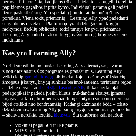
nerimą. Tai nereiškia, kad jiems trūksta intelekto – daugeliui tereikia
papildomos pagalbos ir pritaikymo. Individuali parama gali padėti
jiems pasiekti sėkmę. Yra specialių įrankių, atitinkančių šiuos
poreikius. Viena tokių priemonių – Learning Ally, ypač padedanti
sergantiems disleksija. Platformoje yra didelė garsinių knygų ir
mokymosi išteklių biblioteka, todėl turinys lengvai prieinamas.
Learning Ally padeda užtikrinti lygias švietimo galimybes visiems
mokiniams.
Kas yra Learning Ally?
Norint surasti tinkamiausias Learning Ally alternatyvas, svarbu
žinoti didžiausius šios programėlės pranašumus. Learning Ally
veikia kaip
garsinių knygų
biblioteka. Joje – dešimtys tūkstančių
žmogaus įskaitytų knygų sunkiau besimokantiems, turintiems regos
ar fizinę negalią ar
disleksiją
.
Learning Ally
tinka specialiajai
pedagogikai ir padeda įveikti kliūtis, trukdančias skaityti įprastas
knygas. Tarkime, turintiems spaudinių skaitymo sutrikimų nereikia
bijoti atsilikti nuo bendraamžių. Kadangi dažniausia bėda – teksto
dekodavimas, Learning Ally garsinių knygų sprendimas yra idealus
– skaityti nereikia, tereikia
klausytis
. Šią platformą gali naudoti:
Mokiniai pagal 504 ir IEP planus
MTSS ir RTI mokiniai