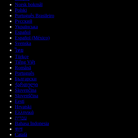
Norsk bokmål
Polski
Português Brasileiro
Русский
Українська
Español
Español (México)
Svenska
ไทย
Türkçe
Tiếng Việt
Română
Português
Български
ქართული
Slovenčina
Slovenščina
Eesti
Hrvatski
Ελληνικά
עברית
Bahasa Indonesia
বাংলা
Català