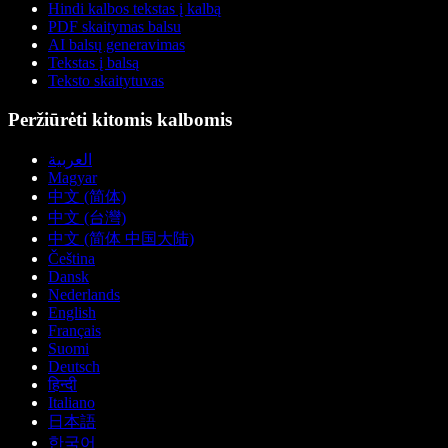
Hindi kalbos tekstas į kalbą
PDF skaitymas balsu
AI balsų generavimas
Tekstas į balsą
Teksto skaitytuvas
Peržiūrėti kitomis kalbomis
العربية
Magyar
中文 (简体)
中文 (台灣)
中文 (简体 中国大陆)
Čeština
Dansk
Nederlands
English
Français
Suomi
Deutsch
हिन्दी
Italiano
日本語
한국어