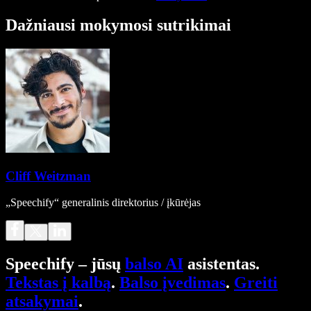
Dažniausi mokymosi sutrikimai
Cliff Weitzman
„Speechify“ generalinis direktorius / įkūrėjas
Speechify – jūsų
balso AI
asistentas.
Tekstas į kalbą
.
Balso įvedimas
.
Greiti
atsakymai
.