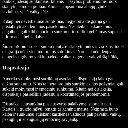
rankos judesių sunkumais, kitiems – rašybos problemomis, nors
skaityti jie moka puikiai. Kartais ji apsunkina abiejų įgūdžių
lavinimą, ypač vaikystėje.
Kitaip nei neverbaliniai sutrikimai, negydoma disgrafija gali
pristabdyti akademinius pasiekimus. Nesuteikus pakankamos
pagalbos, gali kilti emocinių sunkumų ir sutrikti gebėjimas suprasti
informaciją bei ja dalytis.
Šio sutrikimo esmė – sunku mintyse išlaikyti raides ir žodžius, todėl
disgrafija nėra vien motorikos sutrikimas. Nors tai nėra lengva,
daugelis ugdymo veiklų padeda vaikams geriau valdyti šią būklę.
Dispraksija
Amerikos mokymosi sutrikimų asociacija dispraksiją laiko gana
dažnu sunkumu. Nors tai nėra protinis sutrikimas, jos požymiai gali
sukelti mokymosi ir emocinių sunkumų. Kitaip nei disleksija,
dispraksija pasireiškia judesių ir koordinacijos problemomis.
Dispraksija apsunkina pusiausvyros palaikymą, sportą ir pan.
Kartais ji trukdo rašyti, rengtis ar gaminti maistą. Neįprasta kūno
kalba ir sunkumai atliekant kasdienes užduotis gali paveikti vaikų,
paauglių ir suaugusiųjų emocinę savijautą.