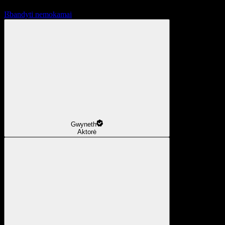
Išbandyti nemokamai
Gwyneth
Aktorė