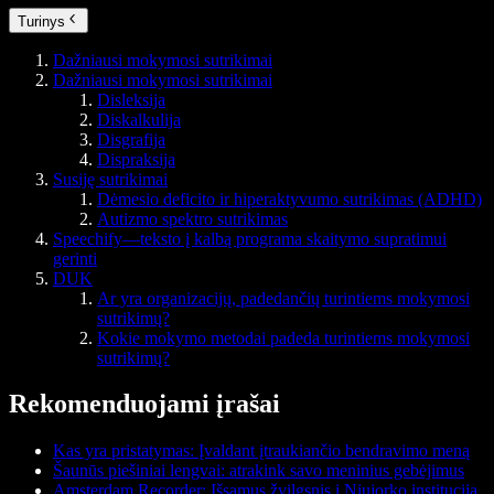
Turinys
Dažniausi mokymosi sutrikimai
Dažniausi mokymosi sutrikimai
Disleksija
Diskalkulija
Disgrafija
Dispraksija
Susiję sutrikimai
Dėmesio deficito ir hiperaktyvumo sutrikimas (ADHD)
Autizmo spektro sutrikimas
Speechify—teksto į kalbą programa skaitymo supratimui
gerinti
DUK
Ar yra organizacijų, padedančių turintiems mokymosi
sutrikimų?
Kokie mokymo metodai padeda turintiems mokymosi
sutrikimų?
Rekomenduojami įrašai
Kas yra pristatymas: Įvaldant įtraukiančio bendravimo meną
Šaunūs piešiniai lengvai: atrakink savo meninius gebėjimus
Amsterdam Recorder: Išsamus žvilgsnis į Niujorko instituciją