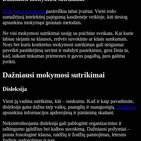
Mokymosi sutrikimai
pasireiškia labai įvairiai. Vieni rodo
sumažėjusį intelektinį pajėgumą kasdienėje veikloje, kiti tiesiog
apsunkina mokymąsi įprastais metodais.
Ne visi mokymosi sutrikimai susiję su psichine sveikata. Kai kurie
labiau siejami su klausos, erdvės suvokimo ar kitais sunkumais.
Nors bet kuris konkretus mokymosi sutrikimas gali neigiamai
paveikti pasitikėjimą savimi ir stabdyti pasiekimus, gera žinia ta,
kad, taikant tinkamas priemones ir gavus pagalbą, juos galima
įveikti.
Dažniausi mokymosi sutrikimai
Disleksija
Vieni ją vadina sutrikimu, kiti – sunkumu. Kad ir kaip pavadinsite,
disleksija gana dažna tarp vaikų, paauglių ir suaugusiųjų.
Disleksija
apsunkina informacijos apdorojimą ir įsiminimą skaitant.
Nekontroliuojama disleksija gali pabloginti organizacinius ir
raštingumo įgūdžius bei kalbos suvokimą. Dažniausi požymiai –
prasta fonologinė klausa, raidžių ir žodžių painiojimas, lėtesnis
žodinis apdorojimas ir pan.