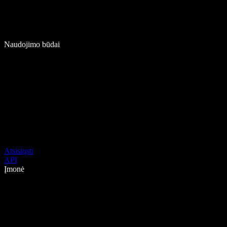
Naudojimo būdai
Atsisiųsti
API
Įmonė