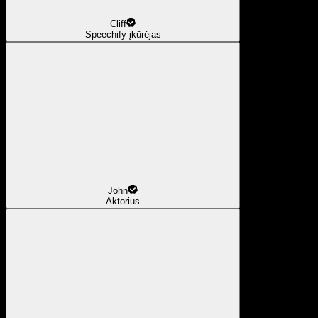
Cliff
Speechify įkūrėjas
John
Aktorius