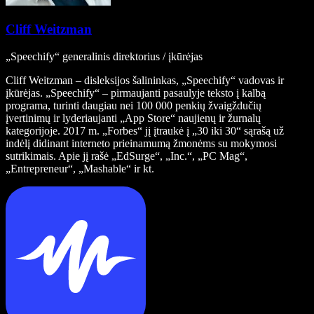
Cliff Weitzman
„Speechify“ generalinis direktorius / įkūrėjas
Cliff Weitzman – disleksijos šalininkas, „Speechify“ vadovas ir
įkūrėjas. „Speechify“ – pirmaujanti pasaulyje teksto į kalbą
programa, turinti daugiau nei 100 000 penkių žvaigždučių
įvertinimų ir lyderiaujanti „App Store“ naujienų ir žurnalų
kategorijoje. 2017 m. „Forbes“ jį įtraukė į „30 iki 30“ sąrašą už
indėlį didinant interneto prieinamumą žmonėms su mokymosi
sutrikimais. Apie jį rašė „EdSurge“, „Inc.“, „PC Mag“,
„Entrepreneur“, „Mashable“ ir kt.