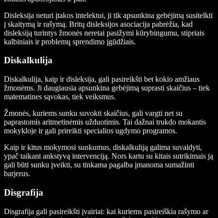
Disleksija neturi įtakos intelektui, ji tik apsunkina gebėjimą susitelkti
į skaitymą ir rašymą. Britų disleksijos asociacija pabrėžia, kad
disleksiją turintys žmonės neretai pasižymi kūrybingumu, stipriais
kalbiniais ir problemų sprendimo įgūdžiais.
Diskalkulija
Diskalkulija, kaip ir disleksija, gali pasireikšti bet kokio amžiaus
žmonėms. Ji daugiausia apsunkina gebėjimą suprasti skaičius – tiek
matematines sąvokas, tiek veiksmus.
Žmonės, kuriems sunku suvokti skaičius, gali vargti net su
paprastomis aritmetinėmis užduotimis. Tai dažnai trukdo mokantis
mokykloje ir gali prireikti specialios ugdymo programos.
Kaip ir kitus mokymosi sunkumus, diskalkuliją galima suvaldyti,
ypač taikant ankstyvą intervenciją. Nors kartu su kitais sutrikimais ją
gali būti sunku įveikti, su tinkama pagalba įmanoma sumažinti
barjerus.
Disgrafija
Disgrafija gali pasireikšti įvairiai: kai kuriems pasireiškia rašymo ar