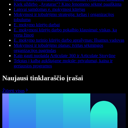
Kiek uždirbo „Avataras“? Kino fenomeno sėkmė paaiškinta
Laisvai samdomas e. mokymosi kūrėjas
Mokymosi ir tobulėjimo strategija: kelias į organizacijos
tobulumą
E. mokymo kūrėjo darbai
E. mokymosi kūrėjo darbo pokalbio klausimai: viskas, ką
verta žinoti
E. mokymo turinio kūrėjo darbo aprašymas: Išsamus vadovas
Mokymosi ir tobulėjimo planas: tvirtas sėkmingos
organizacijos pagrindas
Kaip gauti nuolaidą Articulate 360 ir Articulate Storyline
Tekstas į kalbą aukštajame moksle: privalumai, kaina ir
geriausios programos
Naujausi tinklaraščio įrašai
Žiūrėti visus