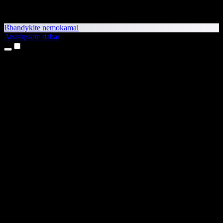
Išbandykite nemokamai
Atsisiųskite dabar
Produktai
Teksto skaitymas balsu
iPhone ir iPad programėlės
Android programėlė
Chrome plėtinys
Edge plėtinys
Interneto programėlė
Mac programėlė
Windows programėlė