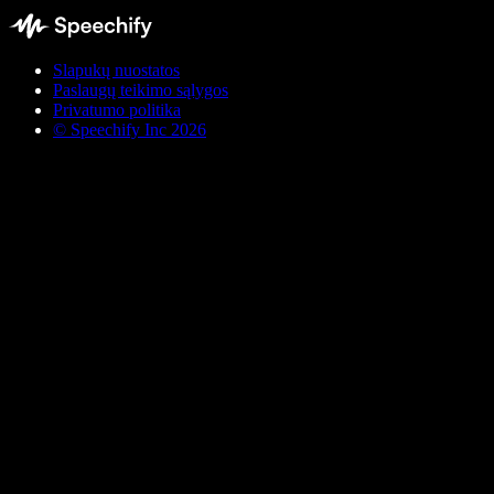
Slapukų nuostatos
Paslaugų teikimo sąlygos
Privatumo politika
© Speechify Inc 2026