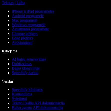
Tekstas į kalbą
iPhone ir iPad programėlės
Android programėlė
Mac programėlė
Windows programėlė
Žiniatinklio programėlė
Chrome plėtinys
Edge plėtinys
Atsisiuntimai
Kūrėjams
AI balsų generavimas
Dubliavimas
Balso klonavimas
Speechify darbui
Verslui
Speechify kūrėjams
Komandoms
Švietimui
Teksto į kalbą API dokumentacija
Balso agentų API dokumentacija