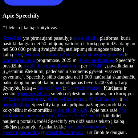
Apie Speechify
#1 teksto į kalbą skaitytuvas
Speechify
yra pirmaujanti pasaulyje
teksto į kalbą
platforma, kuria
pasitiki daugiau nei 50 milijonų vartotojų ir kurią pagrindžia daugiau
nei 500 000 penkių žvaigždučių atsiliepimų skirtingose teksto į
kalbą
iOS
,
Android
,
Chrome plėtinio
,
internetinės programėlės
ir
Mac darbalaukio
programose. 2025 m.
Apple apdovanojo
Speechify
prestižiniu
Apple dizaino apdovanojimu
per
WWDC
, pavadindama
jį „esminiu ištekliumi, padedančiu žmonėms gyventi visavertį
gyvenimą“. Speechify siūlo daugiau nei 1 000 natūraliai skambančių
balsų daugiau nei 60 kalbų ir naudojamas beveik 200 šalių. Tarp
įžymybių balsų –
Snoop Dogg
ir
Gwyneth Paltrow
. Kūrėjams ir
verslui
Speechify Studio
suteikia išplėstinius įrankius, tarp kurių yra
AI balso generatorius
,
AI balso klonavimas
,
AI dubliavimas
ir
AI
balso keitiklis
. Speechify taip pat aprūpina pažangius produktus
kokybišku ir ekonomišku
teksto į kalbą API
. Apie mus rašė
The
Wall Street Journal
,
CNBC
,
Forbes
,
TechCrunch
ir kiti didieji
naujienų portalai, todėl Speechify yra didžiausias teksto į kalbą
teikėjas pasaulyje. Apsilankykite
speechify.com/news
,
speechify.com/blog
ir
speechify.com/press
ir sužinokite daugiau.