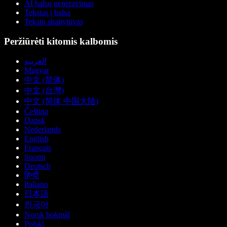
AI balsų generavimas
Tekstas į balsą
Teksto skaitytuvas
Peržiūrėti kitomis kalbomis
العربية
Magyar
中文 (简体)
中文 (台灣)
中文 (简体 中国大陆)
Čeština
Dansk
Nederlands
English
Français
Suomi
Deutsch
हिन्दी
Italiano
日本語
한국어
Norsk bokmål
Polski