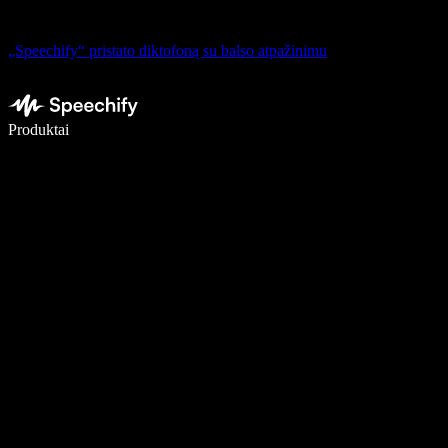
„Speechify“ pristato diktofoną su balso atpažinimu
Rašykite 5× greičiau naudodami diktavimą balsu
Produktai
Sužinokite daugiau