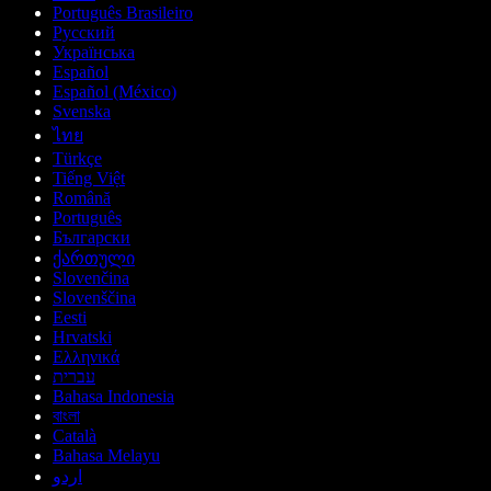
Português Brasileiro
Русский
Українська
Español
Español (México)
Svenska
ไทย
Türkçe
Tiếng Việt
Română
Português
Български
ქართული
Slovenčina
Slovenščina
Eesti
Hrvatski
Ελληνικά
עברית
Bahasa Indonesia
বাংলা
Català
Bahasa Melayu
اردو