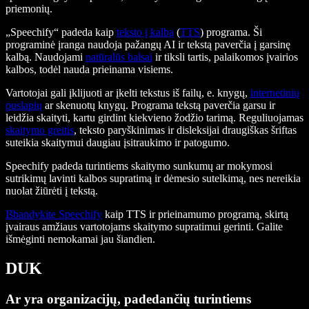
priemonių.
„Speechify“ padeda kaip
teksto į kalbą
(
TTS
) programa. Ši
programinė įranga naudoja pažangų AI ir tekstą paverčia į garsinę
kalbą. Naudojami
natūralūs balsai
ir tiksli tartis, palaikomos įvairios
kalbos, todėl nauda prieinama visiems.
Vartotojai gali įklijuoti ar įkelti tekstus iš failų, e. knygų,
internetinių
puslapių
ar skenuotų knygų. Programa tekstą paverčia garsu ir
leidžia skaityti, kartu girdint kiekvieno žodžio tarimą. Reguliuojamas
skaitymo greitis
, teksto paryškinimas ir disleksijai draugiškas šriftas
suteikia skaitymui daugiau įsitraukimo ir patogumo.
Speechify padeda turintiems skaitymo sunkumų ar mokymosi
sutrikimų lavinti kalbos supratimą ir dėmesio sutelkimą, nes nereikia
nuolat žiūrėti į tekstą.
Išbandykite Speechify
kaip TTS ir prieinamumo programą, skirtą
įvairaus amžiaus vartotojams skaitymo supratimui gerinti. Galite
išmėginti nemokamai jau šiandien.
DUK
Ar yra organizacijų, padedančių turintiems