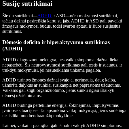
Susiję sutrikimai
Šie du sutrikimai—
ADHD
ir ASD—nėra mokymosi sutrikimai,
tačiau dažnai pasireiškia kartu su jais. ADHD ir ASD gali paveikti
žmogaus mokymosi būdus, todėl svarbu aptarti ir šiuos susijusius
sutrikimus.
Dėmesio deficito ir hiperaktyvumo sutrikimas
(ADHD)
ADHD diagnozuoti nelengva, nes vaikų simptomai dažnai lieka
nepastebėti. Šis neurovystymosi sutrikimas gali tęstis ir suaugus, ir
trukdyti mokymuisi, jei nesuteikiama tinkama pagalba.
ADHD turintys žmonės dažnai svajoja, nerimauja, daug kalba,
užmiršta dalykus ar sunkiai susikaupia net paprastoms užduotims.
Vaikams gali stigti organizuotumo, jiems sunku ilgiau išlaikyti
dėmesį užsiėmimams.
ADHD būdinga perteklinė energija, šokinėjimas, impulsyvumas
įvairiose situacijose. Tai apsunkina vaikų mokymąsi, jiems sudėtinga
neatsilikti nuo bendraamžių mokykloje.
Laimei, vaikai ir paaugliai gali išmokti valdyti ADHD simptomus.