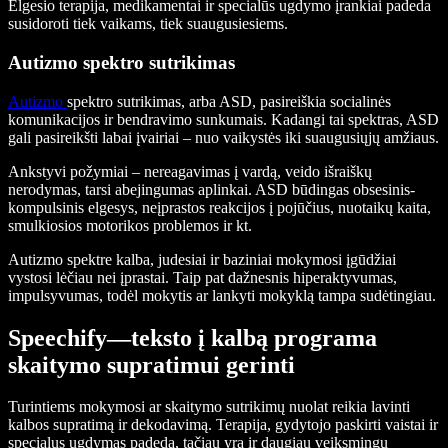
Elgesio terapija, medikamentai ir specialūs ugdymo įrankiai padeda
susidoroti tiek vaikams, tiek suaugusiesiems.
Autizmo spektro sutrikimas
Autizmo
spektro sutrikimas, arba ASD, pasireiškia socialinės
komunikacijos ir bendravimo sunkumais. Kadangi tai spektras, ASD
gali pasireikšti labai įvairiai – nuo vaikystės iki suaugusiųjų amžiaus.
Ankstyvi požymiai – nereagavimas į vardą, veido išraiškų
nerodymas, tarsi abejingumas aplinkai. ASD būdingas obsesinis-
kompulsinis elgesys, neįprastos reakcijos į pojūčius, nuotaikų kaita,
smulkiosios motorikos problemos ir kt.
Autizmo spektre kalba, judesiai ir baziniai mokymosi įgūdžiai
vystosi lėčiau nei įprastai. Taip pat dažnesnis hiperaktyvumas,
impulsyvumas, todėl mokytis ar lankyti mokyklą tampa sudėtingiau.
Speechify—teksto į kalbą programa
skaitymo supratimui gerinti
Turintiems mokymosi ar skaitymo sutrikimų nuolat reikia lavinti
kalbos supratimą ir dekodavimą. Terapija, gydytojo paskirti vaistai ir
specialus ugdymas padeda, tačiau yra ir daugiau veiksmingų