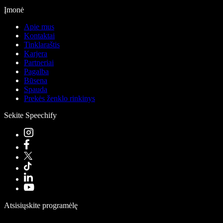
Įmonė
Apie mus
Kontaktai
Tinklaraštis
Karjera
Partneriai
Pagalba
Būsena
Spauda
Prekės ženklo rinkinys
Sekite Speechify
Atsisiųskite programėlę