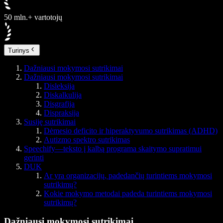
50 mln.+ vartotojų
Turinys
Dažniausi mokymosi sutrikimai
Dažniausi mokymosi sutrikimai
Disleksija
Diskalkulija
Disgrafija
Dispraksija
Susiję sutrikimai
Dėmesio deficito ir hiperaktyvumo sutrikimas (ADHD)
Autizmo spektro sutrikimas
Speechify—teksto į kalbą programa skaitymo supratimui
gerinti
DUK
Ar yra organizacijų, padedančių turintiems mokymosi
sutrikimų?
Kokie mokymo metodai padeda turintiems mokymosi
sutrikimų?
Dažniausi mokymosi sutrikimai