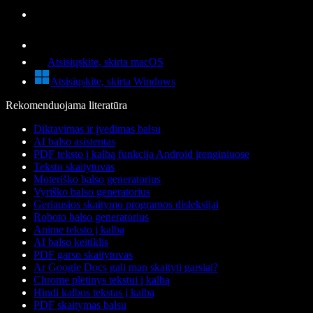
Atsisiųskite, skirta macOS
Atsisiųskite, skirta Windows
Rekomenduojama literatūra
Diktavimas ir įvedimas balsu
AI balso asistentas
PDF teksto į kalbą funkcija Android įrenginiuose
Teksto skaitytuvas
Moteriško balso generatorius
Vyriško balso generatorius
Geriausios skaitymo programos disleksijai
Roboto balso generatorius
Anime teksto į kalbą
AI balso keitiklis
PDF garso skaitytuvas
Ar Google Docs gali man skaityti garsiai?
Chrome plėtinys tekstui į kalbą
Hindi kalbos tekstas į kalbą
PDF skaitymas balsu